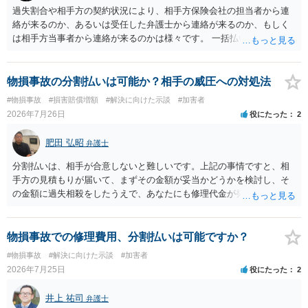
で、弁護士が受任する場合には、叔母様ご本人の依頼意思等を確認す
過失割合や相手方の契約状況により、相手方保険会社の担当者から連
る必要があります。日本語での十分な意思疎通が難しいとのことです
絡が来るのか、あるいは受任した弁護士から連絡が来るのか、もしく
ので、そのあたりのご事情も踏まえて、依頼意思の確認方法等を検討
は相手方当事者から連絡が来るのかは様々です。 一括払いや分割払い
する必要があると思われます。
は、和解交渉の際の条件となります。 相手方が相談者さんの損害賠償
金の支払いにつき、分割払いに合意すれば、和解は可能です。 他方で
合意しなければ和解できないことになります。 今後の見通しを知る為
物損事故の分割払いは可能か？相手の威圧への対処法
に、交渉の方向性につき、最寄りの法律事務所で相談だけでもされる
#物損事故
#損害賠償増額
#解決に向けた示談
#加害者
ことも検討ください。
2026年7月26日
役にたった
2
肥田 弘昭
弁護士
分割払いは、相手が合意しないと難しいです。上記の事情ですと、相
手方の見積もりが届いて、まずその金額が妥当かどうかを検討し、そ
の金額に過失相殺をしたうえで、あなたにも修理代金が発生している
のであれば、過失相殺後の相互の金額について相殺して、その残額を
分割払いにしたいとの示談案を提案するのが良いかと思います。威圧
されるのであれば、斡旋、仲裁、民事調停を利用しては如何でしょう
物損事故での修理費用、分割払いは可能ですか？
か。ご参考にしてください。
#物損事故
#解決に向けた示談
#加害者
2026年7月25日
役にたった
2
井上 祐司
弁護士