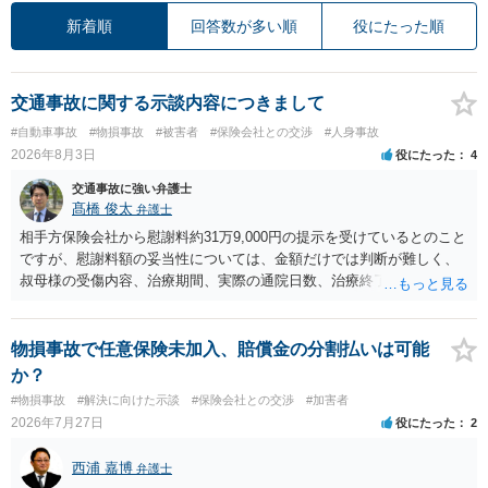
新着順
回答数が多い順
役にたった順
交通事故に関する示談内容につきまして
#自動車事故
#物損事故
#被害者
#保険会社との交渉
#人身事故
2026年8月3日
役にたった
4
交通事故に強い弁護士
髙橋 俊太
弁護士
相手方保険会社から慰謝料約31万9,000円の提示を受けているとのこと
ですが、慰謝料額の妥当性については、金額だけでは判断が難しく、
叔母様の受傷内容、治療期間、実際の通院日数、治療終了の経緯、後
遺症の有無、相手方保険会社から提示されている示談内容の内訳等を
確認する必要があります。保険会社から提示される慰謝料額について
は、弁護士が介入することにより増額を検討できる場合がありますの
物損事故で任意保険未加入、賠償金の分割払いは可能
で、以下の資料・情報を準備した上で、弁護士に個別に相談すること
か？
をお勧めいたします。 ・相手方保険会社から届いている示談金額の提
#物損事故
#解決に向けた示談
#保険会社との交渉
#加害者
示書類 ・叔母様の診断名、けがの内容 ・治療開始日及び治療終了日
2026年7月27日
役にたった
2
・入院の有無、通院回数 ・現在も症状が残っているか ・叔母様ご本人
やご家族等が加入している保険に、今回の事故で利用できる弁護士費
西浦 嘉博
弁護士
用特約が付帯しているか なお、被害者は叔母様ご本人となりますの