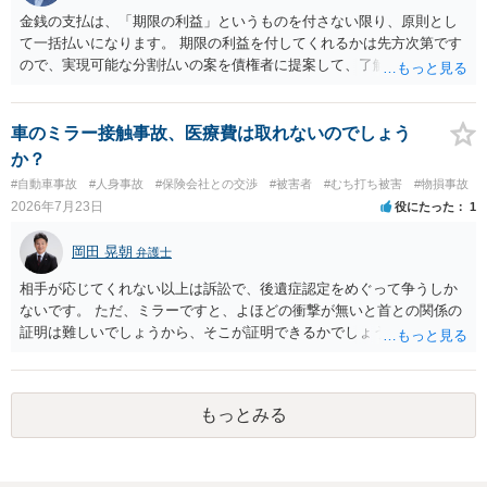
金銭の支払は、「期限の利益」というものを付さない限り、原則とし
て一括払いになります。 期限の利益を付してくれるかは先方次第です
ので、実現可能な分割払いの案を債権者に提案して、了解してもらえ
れば分割払いは可能です。
車のミラー接触事故、医療費は取れないのでしょう
か？
#自動車事故
#人身事故
#保険会社との交渉
#被害者
#むち打ち被害
#物損事故
2026年7月23日
役にたった
1
岡田 晃朝
弁護士
相手が応じてくれない以上は訴訟で、後遺症認定をめぐって争うしか
ないです。 ただ、ミラーですと、よほどの衝撃が無いと首との関係の
証明は難しいでしょうから、そこが証明できるかでしょうね。
もっとみる