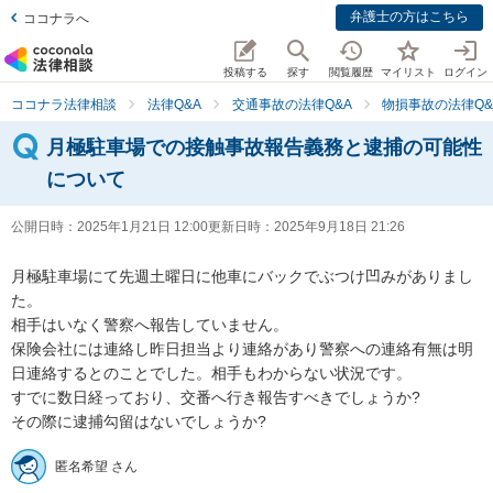
弁護士の方はこちら
ココナラへ
投稿する
探す
閲覧履歴
マイリスト
ログイン
ココナラ法律相談
法律Q&A
交通事故の法律Q&A
物損事故の法律Q&
月極駐車場での接触事故報告義務と逮捕の可能性
について
公開日時：
2025年1月21日 12:00
更新日時：
2025年9月18日 21:26
月極駐車場にて先週土曜日に他車にバックでぶつけ凹みがありまし
た。

相手はいなく警察へ報告していません。

保険会社には連絡し昨日担当より連絡があり警察への連絡有無は明
日連絡するとのことでした。相手もわからない状況です。

すでに数日経っており、交番へ行き報告すべきでしょうか?

その際に逮捕勾留はないでしょうか?
匿名希望 さん