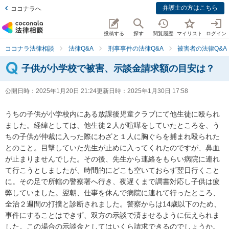
弁護士の方はこちら
ココナラへ
投稿する
探す
閲覧履歴
マイリスト
ログイン
ココナラ法律相談
法律Q&A
刑事事件の法律Q&A
被害者の法律Q&A
子供が小学校で被害、示談金請求額の目安は？
公開日時：
2025年1月20日 21:24
更新日時：
2025年1月30日 17:58
うちの子供が小学校内にある放課後児童クラブにて他生徒に殴られ
ました。経緯としては、他生徒２人が喧嘩をしていたところを、う
ちの子供が仲裁に入った際にわざと１人に胸ぐらを捕まれ殴られた
とのこと。目撃していた先生が止めに入ってくれたのですが、鼻血
が止まりませんでした。その後、先生から連絡をもらい病院に連れ
て行こうとしましたが、時間的にどこも空いておらず翌日行くこと
に。その足で所轄の警察署へ行き、夜遅くまで調書対応し子供は疲
弊していました。翌朝、仕事を休んで病院に連れて行ったところ、
全治２週間の打撲と診断されました。警察からは14歳以下のため、
事件にすることはできず、双方の示談で済ませるように伝えられま
した。この場合の示談金としてはいくら請求できるのでしょうか。