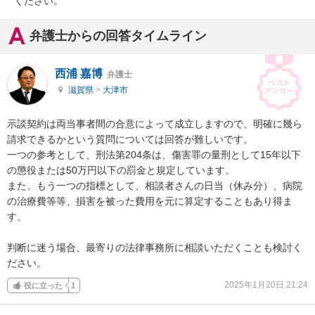
ください。
弁護士からの回答タイムライン
西浦 嘉博
弁護士
滋賀県
>
大津市
示談契約は両当事者間の合意によって成立しますので、明確に幾ら
請求できるかという質問については回答が難しいです。

一つの参考として、刑法第204条は、傷害罪の量刑として15年以下
の懲役または50万円以下の罰金と規定しています。

また、もう一つの指標として、相談者さんの日当（休み分）、病院
の治療費等等、損害を被った費用を元に算定することもあり得ま
す。

判断に迷う場合、最寄りの法律事務所に相談いただくことも検討く
ださい。
2025年1月20日 21:24
役に立った
1