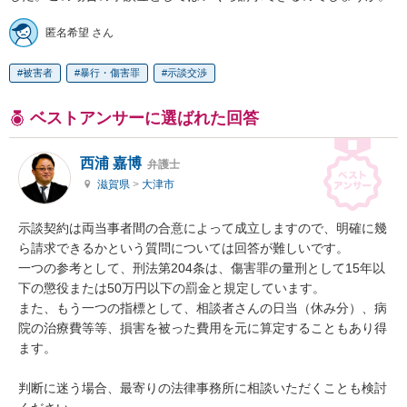
匿名希望 さん
被害者
暴行・傷害罪
示談交渉
ベストアンサーに選ばれた回答
西浦 嘉博
弁護士
滋賀県
>
大津市
示談契約は両当事者間の合意によって成立しますので、明確に幾
ら請求できるかという質問については回答が難しいです。

一つの参考として、刑法第204条は、傷害罪の量刑として15年以
下の懲役または50万円以下の罰金と規定しています。

また、もう一つの指標として、相談者さんの日当（休み分）、病
院の治療費等等、損害を被った費用を元に算定することもあり得
ます。

判断に迷う場合、最寄りの法律事務所に相談いただくことも検討