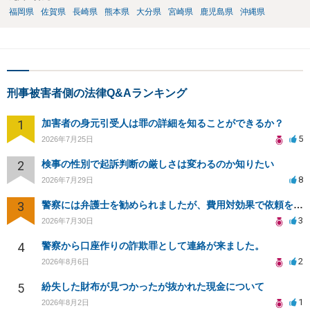
福岡県
佐賀県
長崎県
熊本県
大分県
宮崎県
鹿児島県
沖縄県
刑事被害者側の法律Q&Aランキング
1
加害者の身元引受人は罪の詳細を知ることができるか？
5
2026年7月25日
2
検事の性別で起訴判断の厳しさは変わるのか知りたい
8
2026年7月29日
3
警察には弁護士を勧められましたが、費用対効果で依頼をすることを躊躇しています。
3
2026年7月30日
4
警察から口座作りの詐欺罪として連絡が来ました。
2
2026年8月6日
5
紛失した財布が見つかったが抜かれた現金について
1
2026年8月2日