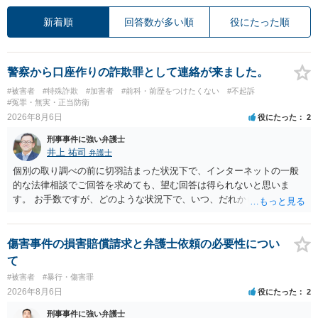
新着順
回答数が多い順
役にたった順
警察から口座作りの詐欺罪として連絡が来ました。
#被害者
#特殊詐欺
#加害者
#前科・前歴をつけたくない
#不起訴
#冤罪・無実・正当防衛
2026年8月6日
役にたった
2
刑事事件に強い弁護士
井上 祐司
弁護士
個別の取り調べの前に切羽詰まった状況下で、インターネットの一般
的な法律相談でご回答を求めても、望む回答は得られないと思いま
す。 お手数ですが、どのような状況下で、いつ、だれからどのような
経緯で口座の提供を頼まれ開設したか、それによる詐欺等の収益がど
の程度だと聞いているのかということについて、お近くで詳細な法律
相談を受けられたうえで対処方法を探された方がよいと思われます。
傷害事件の損害賠償請求と弁護士依頼の必要性につい
一般論でいえば、任意取り調べの場合、ＩＣレコーダーを持参して取
て
り調べ内容を録音することは必須だと考えます。
#被害者
#暴行・傷害罪
2026年8月6日
役にたった
2
刑事事件に強い弁護士