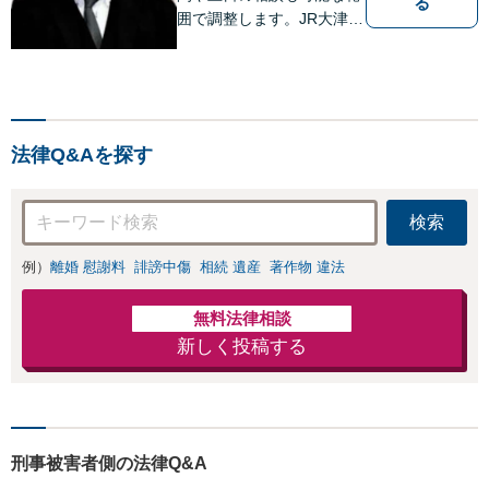
る
囲で調整します。JR大津駅
から徒歩10分、京阪大津線
上栄町駅から徒歩4分、大
津赤十字病院の前になりま
す。 【滋賀県２位 弁護士
ドットコムランキング（20
法律Q&Aを探す
24年7月-2026年7月現
在）】
検索
例）
離婚 慰謝料
誹謗中傷
相続 遺産
著作物 違法
無料法律相談
新しく投稿する
刑事被害者側の法律Q&A