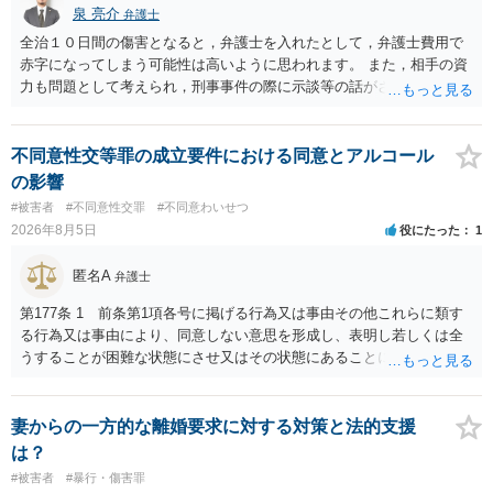
泉 亮介
弁護士
全治１０日間の傷害となると，弁護士を入れたとして，弁護士費用で
赤字になってしまう可能性は高いように思われます。 また，相手の資
力も問題として考えられ，刑事事件の際に示談等の話がされなかった
のであれば，資力がなく回収ができないというリスクもあるでしょ
う。
不同意性交等罪の成立要件における同意とアルコール
の影響
#被害者
#不同意性交罪
#不同意わいせつ
2026年8月5日
役にたった
1
匿名A
弁護士
第177条 1 前条第1項各号に掲げる行為又は事由その他これらに類す
る行為又は事由により、同意しない意思を形成し、表明し若しくは全
うすることが困難な状態にさせ又はその状態にあることに乗じて、性
交、肛門性交、口腔性交又は膣若しくは肛門に身体の一部（陰茎を除
く。）若しくは物を挿入する行為であってわいせつなもの（以下この
条及び第179条第2項において「性交等」という。）をした者は、婚姻
妻からの一方的な離婚要求に対する対策と法的支援
関係の有無にかかわらず、5年以上の有期拘禁刑に処する。 第176条 1
は？
次に掲げる行為又は事由その他これらに類する行為又は事由により、
#被害者
#暴行・傷害罪
同意しない意思を形成し、表明し若しくは全うすることが困難な状態