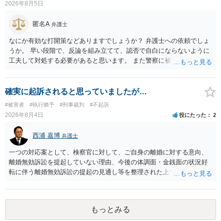
2026年8月5日
にさせ又はその状態にあることに乗じて、わいせつな行為をした者
は、婚姻関係の有無にかかわらず、6月以上10年以下の拘禁刑に処す
匿名A
弁護士
る。 ③アルコール若しくは薬物を摂取させること又はそれらの影響が
あること。 以上の通りですから、アルコール摂取だけでなく、「同意
なにか有効な打開策などありますでしょうか？ 弁護士への依頼でしょ
しない意思を形成し、表明し若しくは全うすることが困難な状態」で
うか。 早い段階で、反論を組み立てて、認否で自白にならないように
あることが必要です。
工夫して対処する必要があると思います。 また警察に被害届を出すと
して、なんとか受理してもらうための方策などありますでしょうか？
告訴状を作って証拠をそろえて出すことでしょう。
確実に起訴されると思っていましたが…
#被害者
#執行猶予
#刑事裁判
#不起訴
2026年8月4日
役にたった
2
西浦 嘉博
弁護士
一つの対応案として、検察官に対して、ご自身の離婚に対する意向、
離婚無効訴訟を提起していない理由、今後の体調面・金銭面の状況好
転に伴う離婚無効訴訟の提起の見通し等を整理された上で、書面とし
て提出されることを検討されてみてはいかがでしょうか。 少なくとも
検察官の処分判断の際、相談者さんの意向を示す証拠の一つとして位
置づけられる様に思われます。 より詳細についてお聞きになりたい場
もっとみる
合、最寄りの法律事務所での相談を検討ください