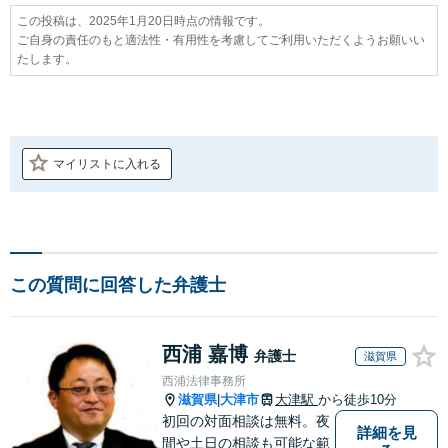
この投稿は、2025年1月20日時点の情報です。
ご自身の責任のもと適法性・有用性を考慮してご利用いただくようお願いい
たします。
マイリストに入れる
この質問に回答した弁護士
西浦 嘉博
弁護士
滋賀県
西浦法律事務所
滋賀県
大津市
大津駅
から徒歩10分
|
初回の対面相談は無料。夜
詳細を見
間や土日の相談も可能な範