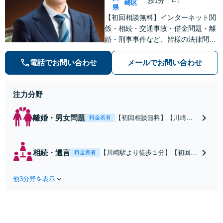
歩1分
崎区
県
【初回相談無料】インターネット関
係・相続・交通事故・借金問題・離
婚・刑事事件など、皆様の法律問題
を解決すべく、親身になって取り組
みます。クチコミ・リピーターの方
電話でお問い合わせ
メールでお問い合わせ
も多数。お気軽にお問い合わせ下さ
い。
注力分野
離婚・男女問題
【初回相談無料】【川崎駅
料金表有
徒歩1分】不貞行為の慰謝料
（請求された／請求した
い）・熟年離婚・年金分
相続・遺言
【川崎駅より徒歩１分】【初回相
料金表有
割・婚姻費用・養育費・財
談無料】遺産相続トラブルや遺言
産分与・離婚の慰謝料など
作成などの相続問題に豊富な実績
実績多数。川崎地域に根ざ
他3分野を表示
があります。安心・信頼・丁寧を
した弁護士として、あなた
心がけ，質の高いリーガルサービ
の人生の再スタートを全力
スを目指しております。
で後押しします。