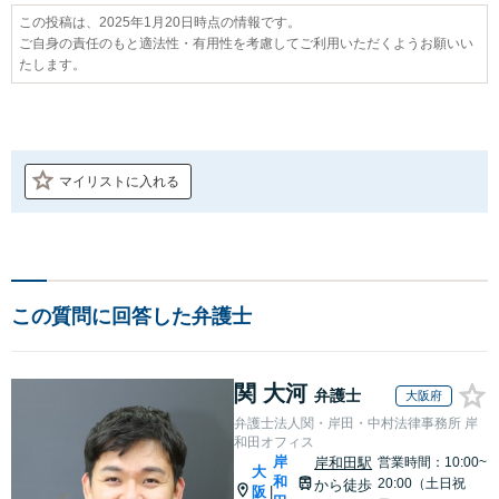
この投稿は、2025年1月20日時点の情報です。
ご自身の責任のもと適法性・有用性を考慮してご利用いただくようお願いい
たします。
マイリストに入れる
この質問に回答した弁護士
関 大河
弁護士
大阪府
弁護士法人関・岸田・中村法律事務所 岸
和田オフィス
岸
岸和田駅
営業時間：10:00~
大
和
20:00（土日祝
から徒歩
阪
|