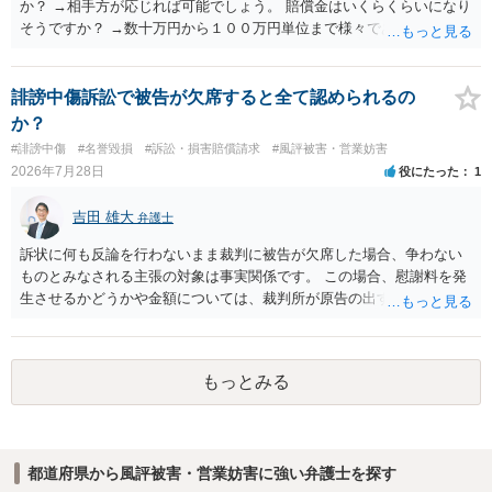
か？ →相手方が応じれば可能でしょう。 賠償金はいくらくらいになり
そうですか？ →数十万円から１００万円単位まで様々であり、不明で
す。相手方から相談者様に対し請求がなされた場合、減額や分割の交
渉が行われ、双方合意に至れば支払が開始され、決裂して相手方が訴
訟提起を選択すれば訴訟の中で解決がなされる流れが通常です。
誹謗中傷訴訟で被告が欠席すると全て認められるの
か？
#誹謗中傷
#名誉毀損
#訴訟・損害賠償請求
#風評被害・営業妨害
2026年7月28日
役にたった
1
吉田 雄大
弁護士
訴状に何も反論を行わないまま裁判に被告が欠席した場合、争わない
ものとみなされる主張の対象は事実関係です。 この場合、慰謝料を発
生させるかどうかや金額については、裁判所が原告の出す証拠に基づ
いて判断します。 このため、請求額の一部だけが認められたり、ある
いは判決の額が0円となることも、可能性としてはありえます。
もっとみる
都道府県から風評被害・営業妨害に強い弁護士を探す