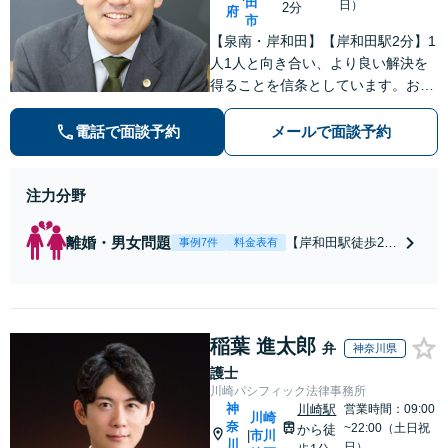
田
日）
2分
府
市
【泉南・岸和田】【岸和田駅2分】1
人1人と向き合い、より良い解決を
得ることを信条としています。お気
軽にご相談下さい。
電話で面談予約
メールで面談予約
注力分野
離婚・男女問題
【岸和田駅徒歩2
事例7件
料金表有
分】【土日夜間対
応】【スピーディ
な対応】【納得の
料金体系】で安心
稲葉 進太郎
してご依頼頂ける
弁
神奈川県
よう努めておりま
護士
す。一人で悩まず
川崎パシフィック法律事務所
にまずはお気軽に
神
川崎駅
営業時間：09:00
川崎
ご相談を。
奈
~22:00（土日祝
から徒
市川
|
川
日）