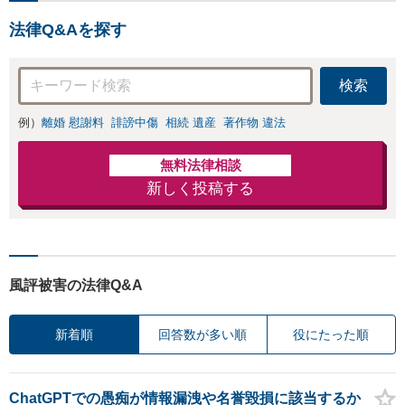
法律Q&Aを探す
検索
例）
離婚 慰謝料
誹謗中傷
相続 遺産
著作物 違法
無料法律相談
新しく投稿する
風評被害の法律Q&A
新着順
回答数が多い順
役にたった順
ChatGPTでの愚痴が情報漏洩や名誉毀損に該当するか