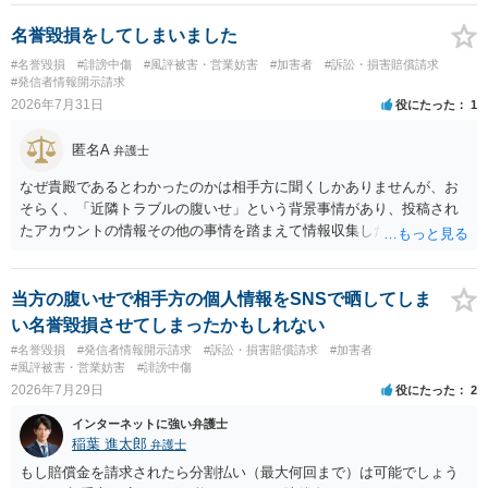
です。Googleは電話番号の開示請求もできることが多いので、少しで
も特定可能になるよう、複数ルートで開示請求が行われることが多い
名誉毀損をしてしまいました
です。さらにいえば、利用者からの口コミ投稿の場合、開示請求者は
#名誉毀損
#誹謗中傷
#風評被害・営業妨害
#加害者
#訴訟・損害賠償請求
ある程度対象者を特定できている（ただし証拠による裏付けか必要な
#発信者情報開示請求
ので発信者情報開示請求をする）というケースが比較的多いと思われ
2026年7月31日
役にたった
1
ます。
匿名A
弁護士
なぜ貴殿であるとわかったのかは相手方に聞くしかありませんが、お
そらく、「近隣トラブルの腹いせ」という背景事情があり、投稿され
たアカウントの情報その他の事情を踏まえて情報収集した結果、この
ような投稿をするのは貴殿しかいないと推測したもので、これに対し
貴殿が投稿した事実を認めてしまったことで「答え合わせ」になって
しまったのではないでしょうか。 相手方の動きについても、相手方次
当方の腹いせで相手方の個人情報をSNSで晒してしま
第ですので何とも言えません。公開の場で回答するには情報が乏し
い名誉毀損させてしまったかもしれない
く、ここで詳細を明らかにすることは事案の特定に繋がってしまうの
#名誉毀損
#発信者情報開示請求
#訴訟・損害賠償請求
#加害者
で、弁護士へ直接相談した方がよいです。
#風評被害・営業妨害
#誹謗中傷
2026年7月29日
役にたった
2
インターネットに強い弁護士
稲葉 進太郎
弁護士
もし賠償金を請求されたら分割払い（最大何回まで）は可能でしょう