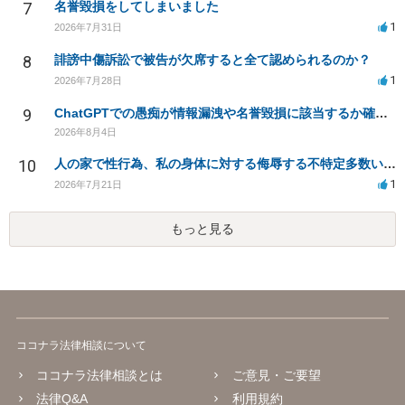
7
名誉毀損をしてしまいました
1
2026年7月31日
8
誹謗中傷訴訟で被告が欠席すると全て認められるのか？
1
2026年7月28日
9
ChatGPTでの愚痴が情報漏洩や名誉毀損に該当するか確認したい
2026年8月4日
10
人の家で性行為、私の身体に対する侮辱する不特定多数いる生配信での放送の発言について。
1
2026年7月21日
もっと見る
ココナラ法律相談について
ココナラ法律相談とは
ご意見・ご要望
法律Q&A
利用規約