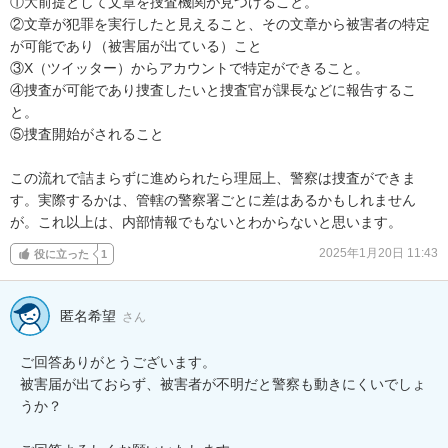
①大前提として文章を捜査機関が見つけること。

②文章が犯罪を実行したと見えること、その文章から被害者の特定
が可能であり（被害届が出ている）こと

③X（ツイッター）からアカウントで特定ができること。

④捜査が可能であり捜査したいと捜査官が課長などに報告するこ
と。

⑤捜査開始がされること

この流れで詰まらずに進められたら理屈上、警察は捜査ができま
す。実際するかは、管轄の警察署ごとに差はあるかもしれません
が。これ以上は、内部情報でもないとわからないと思います。
2025年1月20日 11:43
役に立った
1
匿名希望
さん
ご回答ありがとうございます。

被害届が出ておらず、被害者が不明だと警察も動きにくいでしょ
うか？
