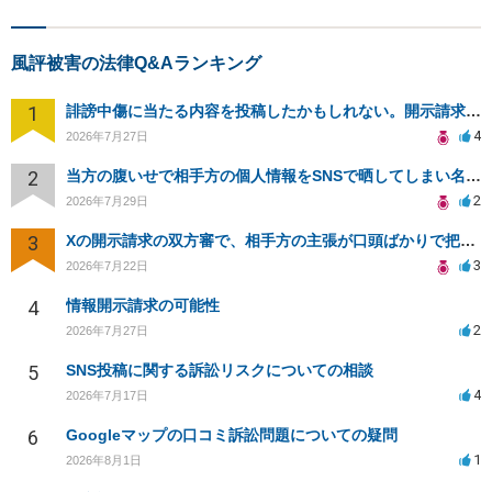
風評被害の法律Q&Aランキング
1
誹謗中傷に当たる内容を投稿したかもしれない。開示請求や民事刑事裁判に発展しうるのか教えて欲しい。
4
2026年7月27日
2
当方の腹いせで相手方の個人情報をSNSで晒してしまい名誉毀損させてしまったかもしれない
2
2026年7月29日
3
Xの開示請求の双方審で、相手方の主張が口頭ばかりで把握しきれません
3
2026年7月22日
4
情報開示請求の可能性
2
2026年7月27日
5
SNS投稿に関する訴訟リスクについての相談
4
2026年7月17日
6
Googleマップの口コミ訴訟問題についての疑問
1
2026年8月1日