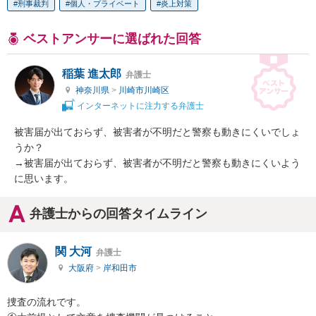
刑事裁判
個人・プライベート
炎上対策
ベストアンサーに選ばれた回答
稲葉 進太郎
弁護士
神奈川県
>
川崎市川崎区
インターネットに注力する弁護士
被害届が出ておらず、被害者が不明だと警察も動きにくいでしょ
うか？

→被害届が出ておらず、被害者が不明だと警察も動きにくいよう
に思います。
弁護士からの回答タイムライン
関 大河
弁護士
大阪府
>
岸和田市
捜査の流れです。
