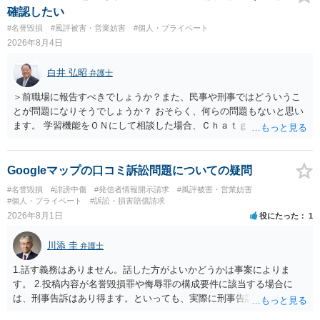
確認したい
#名誉毀損
#風評被害・営業妨害
#個人・プライベート
2026年8月4日
白井 弘昭
弁護士
＞前職場に報告すべきでしょうか？また、民事や刑事ではどういうこ
とが問題になりそうでしょうか？ おそらく、何らの問題もないと思い
ます。 学習機能をＯＮにして相談した場合、Ｃｈａｔｇｐｔがｏｐｅ
ｎＡＩに相談内容を蓄積し、他の質問者への何らかの回答の際に参照
する可能性がありますが、個人名や会社名を特定していない限り、一
般論として抽象化されて回答に織り込まれる可能性が生じるにすぎま
Googleマップの口コミ訴訟問題についての疑問
せんので、その情報自体が、秘密情報に当たるとは思えませんし、名
#名誉毀損
#誹謗中傷
#発信者情報開示請求
#風評被害・営業妨害
誉棄損として、個人や会社に対する誹謗中傷の不特定多数への公開に
#個人・プライベート
#訴訟・損害賠償請求
当たるとも思われません。 もちろん、誰がその内容をｃｈａｔｇｐｔ
2026年8月1日
役にたった
1
に入力したかも第三者にしられることはないので、個人や会社の特定
をせずに書き込んだことで（おそらく特定して書き込んだとして
川添 圭
弁護士
も）、相談者さんが刑事民事の責任に問われることはないでしょう。
私見ながらご参考まで。
1.話す義務はありません。話した方がよいかどうかは事案によりま
す。 2.投稿内容が名誉毀損罪や侮辱罪の構成要件に該当する場合に
は、刑事告訴はあり得ます。といっても、実際に刑事告訴に動くかど
うかは事案によります。 3.これも事案によりますが、半年から1年程度