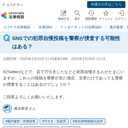
弁護士の方はこちら
ココナラへ
投稿する
探す
閲覧履歴
マイリスト
ログイン
ココナラ法律相談
法律Q&A
インターネットの法律Q&A
風評被害・
SNSでの犯罪自慢投稿を警察が捜査する可能性
はある？
公開日時：
2025年1月20日 11:43
更新日時：
2025年1月20日 13:23
X(Twitter)などで、店で万引きしたなどと犯罪自慢する人がたまにい
ますが、これらの投稿を警察が見た場合、文章だけであっても警察
が捜査することはあるのでしょうか？

ご回答よろしくお願いいたします。
匿名希望 さん
風評被害・営業妨害
万引き・窃盗罪
発信者情報開示請求