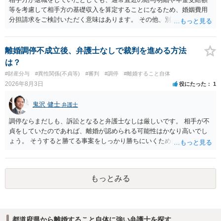
等を考慮して相手方の基礎収入を算定することになるため、婚姻費用
分担請求をご検討いただく意味はあります。 その他、別居の経緯、質
問者様の年収、監護されているお子様がいるかといった事情をふまえ
て、ご検討いただくのが良いかと思います。
離婚調停不成立後、弁護士なしで裁判を進める方法
は？
#財産分与
#異性関係(不貞等)
#審判
#調停
#離婚すること自体
2026年8月3日
役にたった
1
鬼沢 健士
弁護士
調停ならまだしも、訴訟となると弁護士なしは厳しいです。 相手が不
貞をしていたのであれば、離婚が認められる可能性はかなり高いでし
ょう。 そうすると勝てる事案をしっかり勝ちにいくためにも弁護士委
任を強くおすすめします。
もっとみる
都道府県から離婚すること自体に強い弁護士を探す