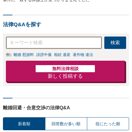
法律Q&Aを探す
検索
例）
離婚 慰謝料
誹謗中傷
相続 遺産
著作物 違法
無料法律相談
新しく投稿する
離婚回避・合意交渉の法律Q&A
新着順
回答数が多い順
役にたった順