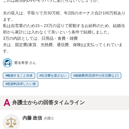
これは経済的DVやモラハラにあたらないでしょうか。

夫の収入は、手取りで月30万程、年2回のボーナス合計100万程あり
ます。

私は自営業のため15～23万の辺りで変動するお給料のため、結婚当
初から家計には入れなくて良いという条件で結婚しました。

3万の内訳としては、日用品・食費・雑費

夫は、固定費(家賃、光熱費、通信費、保険)は支払ってくれていま
す。
匿名希望 さん
離婚すること自体
生活費を渡さない
婚姻費用(別居中の生活費など)
慰謝料請求したい側
弁護士からの回答タイムライン
内藤 政信
弁護士