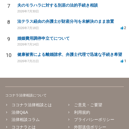
7
夫のモラハラに対する別居の法的手続き相談
2026年7月30日
8
法テラス経由の弁護士が財産分与を未解決のまま放置
2
2026年7月18日
9
婚姻費用調停申立てについて
2026年7月14日
10
健康被害による離婚請求、弁護士代理で迅速な手続き希望
1
2026年7月21日
ココナラ法律相談について
ココナラ法律相談とは
ご意見・ご要望
法律Q&A
利用規約
法律相談コラム
プライバシーポリシー
ココナラとは
外部送信ポリシー