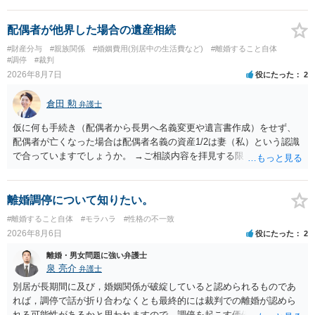
配偶者が他界した場合の遺産相続
#財産分与
#親族関係
#婚姻費用(別居中の生活費など)
#離婚すること自体
#調停
#裁判
2026年8月7日
役にたった
2
倉田 勲
弁護士
仮に何も手続き（配偶者から長男へ名義変更や遺言書作成）をせず、
配偶者が亡くなった場合は配偶者名義の資産1/2は妻（私）という認識
で合っていますでしょうか。 →ご相談内容を拝見する限りでは、その
認識で合ってはいます。 なお、逆に１/２しか権利がないため、自宅を
完全に所有する場合は、他の相続人に対して自宅の評価額の１/２の代
償金の支払いが必要になります。
離婚調停について知りたい。
#離婚すること自体
#モラハラ
#性格の不一致
2026年8月6日
役にたった
2
離婚・男女問題に強い弁護士
泉 亮介
弁護士
別居が長期間に及び，婚姻関係が破綻していると認められるものであ
れば，調停で話が折り合わなくとも最終的には裁判での離婚が認めら
れる可能性があるかと思われますので，調停を起こす価値はあるよう