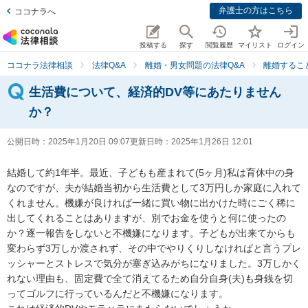
弁護士の方はこちら
ココナラへ
投稿する
探す
閲覧履歴
マイリスト
ログイン
ココナラ法律相談
法律Q&A
離婚・男女問題の法律Q&A
離婚するこ
生活費について、経済的DV等にあたりません
か？
公開日時：
2025年1月20日 09:07
更新日時：
2025年1月26日 12:01
結婚して約1年半。最近、子どもも産まれて(5ヶ月)私は育休中の身
なのですが、夫が結婚当初から生活費として3万円しか家庭に入れて
くれません。機嫌が良ければ一緒に買い物に出かけた時にごく稀に
出してくれることはありますが、別でお金を使うと何に使ったの
か？逐一報告をしないと不機嫌になります。子どもが出来てからも
変わらず3万しか渡されず、その中でやりくりしなければと言うプレ
ッシャーとストレスで気分が塞ぎ込みがちになりました。3万しかく
れない理由も、固定費で全て消えてるため自分自身(夫)も身銭を切
ってゴルフに行っているんだと不機嫌になります。
