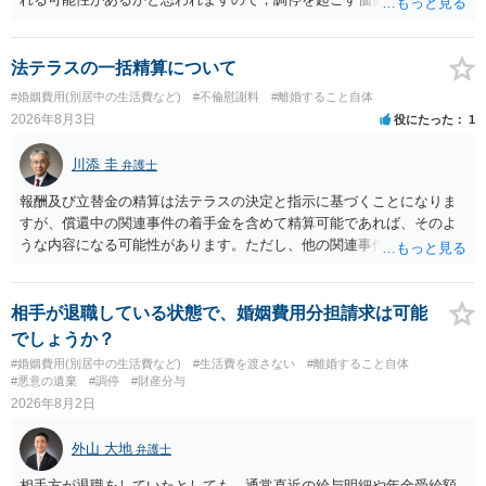
に思われます。 もっとも，調停については，お互いの合意がない限り
は調停が成立するということはないため，相手が合意するメリットを
だしてでも調停で終わらせるよう努めるのか，裁判離婚を見据えて調
法テラスの一括精算について
停での離婚に固執しないかいずれかの対応は必要となるかと思われま
#婚姻費用(別居中の生活費など)
#不倫慰謝料
#離婚すること自体
す。 お一人で対応するのは難しい側面もありますので弁護士を立てる
2026年8月3日
役にたった
1
ことを検討されると良いかと思われます。
川添 圭
弁護士
報酬及び立替金の精算は法テラスの決定と指示に基づくことになりま
すが、償還中の関連事件の着手金を含めて精算可能であれば、そのよ
うな内容になる可能性があります。ただし、他の関連事件でも相手方
から金銭を取得できる場合には個別に考える場合もあります。個別事
情によって対応が違いますので、法テラスへお尋ねいただいた方が確
実です。
相手が退職している状態で、婚姻費用分担請求は可能
でしょうか？
#婚姻費用(別居中の生活費など)
#生活費を渡さない
#離婚すること自体
#悪意の遺棄
#調停
#財産分与
2026年8月2日
外山 大地
弁護士
相手方が退職をしていたとしても、通常直近の給与明細や年金受給額