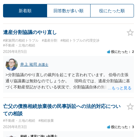
新着順
回答数が多い順
役にたった順
遺産分割協議のやり直し
#家族間の相続トラブル
#遺産分割
#相続トラブルの代理交渉
#不動産・土地の相続
2026年8月5日
役にたった
2
井上 祐司
弁護士
>分割協議のやり直しの裁判を起こすと言われています。 伯母の主張
通り協議書は無効なのでしょうか。 現時点では、遺産分割協議に基
づく不動産登記がされている状況で、分割協議自体の無効を裁判所が
認めたわけではないので、分割協議の効力に影響はありません。 先
方の訴訟の主張及び立証次第ですが、 ・御祖母様の認知能力に関する
医師の意見書、筆跡鑑定 が提出されればその効力が否定される可能性
亡父の債務相続放棄後の民事訴訟への法的対応につい
はありますが、 ・伯母様自身が分割協議に加わっていること ・御祖母
ての相談
様の意に反する遺産分割協議を行う実益が誰にあったかの立証が困難
#不動産・土地の相続
#相続放棄
であること からすると、実際に遺産分割協議の効力が否定される可能
2026年8月3日
役にたった
3
性はそれほど高くない（立証のハードルは非常に高い）ということが
言えると思います。
相続・遺言に強い弁護士