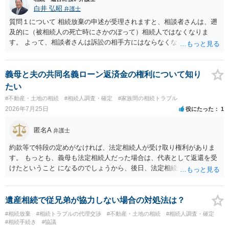
白井 弘昭
弁護士
質問１について 相続放棄の申述が受理されますと、相談者さんは、遡
及的に（被相続人の死亡時にさかのぼって）相続人ではなくなりま
す。 よって、相談者さんは訴訟の相手方にはならなくなるので（明け
渡し請求の対象ではなくなるので）請求棄却となります。 相続放棄受
理証明を家庭裁判所で取得し、コピーを答弁書に添えて裁判所に提出
してください。 質問２について 請求棄却を求める答弁書を提出すれ
義母と夫の共同名義ローン返済金の権利について知り
ば、第１回期日は出席する必要がありません。その日は差支え（用事
たい
があり出席できない）との記載で十分です。 質問３について 弁護士で
#不動産・土地の相続
#相続人調査・確定
#家族間の相続トラブル
はないので、ｍｉｎｔｓでの提出の必要は無いと思います。郵送（期
2026年7月25日
役にたった
1
限までに届けばよい）で十分です。 詳細は、書面記載の裁判所書記官
にお問い合わせください。 以上、ご参考まで。
匿名A
弁護士
約款等で特段の定めがなければ、法定相続人が受け取り権利がありま
す。 もっとも、義母も法定相続人だった場合は、代表として返還を受
けたということ になるのでしょうから、後日、法定相続分に基づいて
精算を求めることは可能と思います。
遺産相続で従兄弟が協力しない場合の対処法は？
#相続放棄
#相続トラブルの代理交渉
#不動産・土地の相続
#相続人調査・確定
#相続手続き
#協議