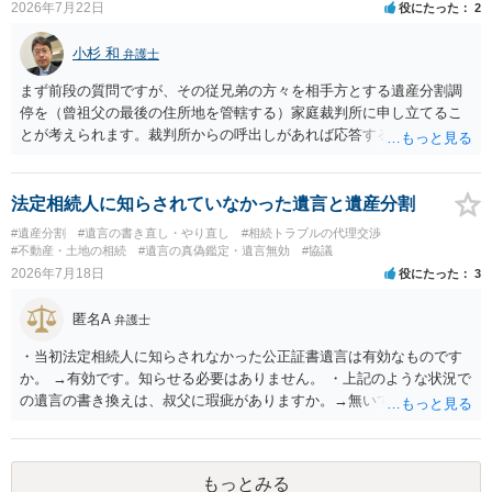
2026年7月22日
役にたった
2
小杉 和
弁護士
まず前段の質問ですが、その従兄弟の方々を相手方とする遺産分割調
停を（曾祖父の最後の住所地を管轄する）家庭裁判所に申し立てるこ
とが考えられます。裁判所からの呼出しがあれば応答する可能性がま
だあるのではないでしょうか。 後段の質問については、相続放棄は可
能と思われます。時間が思った以上にないので必要書類をてきぱきと
揃える必要があります。その点是非御注意ください。
法定相続人に知らされていなかった遺言と遺産分割
#遺産分割
#遺言の書き直し・やり直し
#相続トラブルの代理交渉
#不動産・土地の相続
#遺言の真偽鑑定・遺言無効
#協議
2026年7月18日
役にたった
3
匿名A
弁護士
・当初法定相続人に知らされなかった公正証書遺言は有効なものです
か。 →有効です。知らせる必要はありません。 ・上記のような状況で
の遺言の書き換えは、叔父に瑕疵がありますか。→無いです。 ・分割
する場合の比率は、現状で、客観的に見てどの程度が妥当と考えられ
ますか。 →本人が自由に決められますので、どこが妥当とは言えない
です。客観的な基準もありません。 ・できれば穏やかに、分割を拒否
もっとみる
することはできますか。 →分割を拒否するということは、遺産はいら