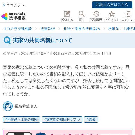
弁護士の方はこちら
ココナラへ
投稿する
探す
閲覧履歴
マイリスト
ログイン
ココナラ法律相談
法律Q&A
相続・遺言の法律Q&A
不動産・土地の
実家の共同名義について
公開日時：
2025年1月18日 14:33
更新日時：
2025年1月21日 14:40
実家の家の名義についての相談です。母と私の共同名義ですが、母
の名義に統一したいので書類を記入してほしいと依頼がありまし
た。私としては変更したくないのですが、拒否し続けても問題ない
でしょうか? また私の同意無しで母が強制的に変更する事は可能な
のでしょうか。
匿名希望 さん
不動産・土地の相続
家族間の相続トラブル
協議