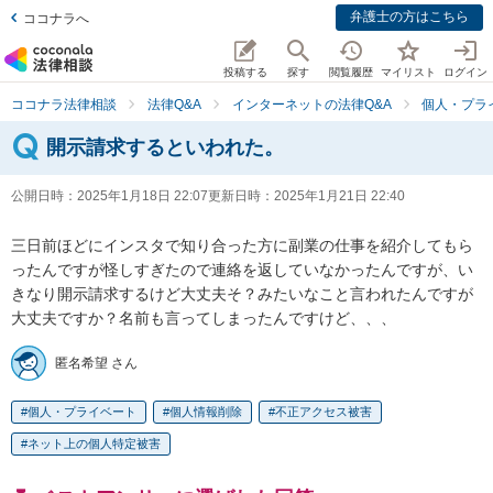
弁護士の方はこちら
ココナラへ
投稿する
探す
閲覧履歴
マイリスト
ログイン
ココナラ法律相談
法律Q&A
インターネットの法律Q&A
個人・プラ
開示請求するといわれた。
公開日時：
2025年1月18日 22:07
更新日時：
2025年1月21日 22:40
三日前ほどにインスタで知り合った方に副業の仕事を紹介してもら
ったんですが怪しすぎたので連絡を返していなかったんですが、い
きなり開示請求するけど大丈夫そ？みたいなこと言われたんですが
大丈夫ですか？名前も言ってしまったんですけど、、、
匿名希望 さん
個人・プライベート
個人情報削除
不正アクセス被害
ネット上の個人特定被害