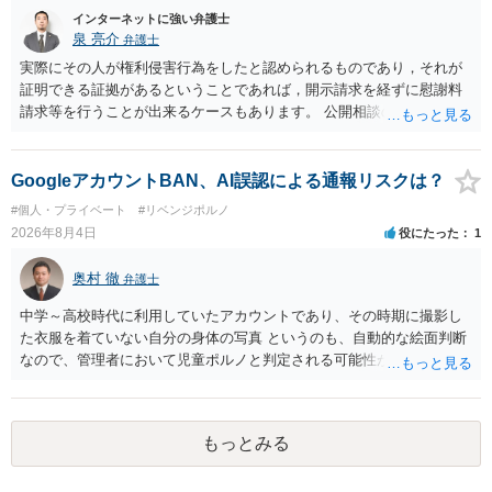
し、よってわいせつの目的で当該十六歳未満の者と面会をした者は、
インターネットに強い弁護士
二年以下の拘禁刑又は百万円以下の罰金に処する。
泉 亮介
弁護士
実際にその人が権利侵害行為をしたと認められるものであり，それが
証明できる証拠があるということであれば，開示請求を経ずに慰謝料
請求等を行うことが出来るケースもあります。 公開相談の場では回答
は難しいかと思われますので，お手持ちの証拠資料を持参の上弁護士
に個別に相談されると良いでしょう。
GoogleアカウントBAN、AI誤認による通報リスクは？
#個人・プライベート
#リベンジポルノ
2026年8月4日
役にたった
1
奥村 徹
弁護士
中学～高校時代に利用していたアカウントであり、その時期に撮影し
た衣服を着ていない自分の身体の写真 というのも、自動的な絵面判断
なので、管理者において児童ポルノと判定される可能性があります。
日本警察に連絡される可能性はあるでしょう。
もっとみる