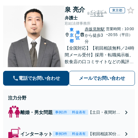
泉 亮介
東京都
インタビュ
ーを見る
弁護士
彩結法律事務所
赤坂見附駅
営業時間：10:00
東
港
~20:55（平日）
京
から徒歩3
|
区
都
分
【全国対応】【初回相談無料／24時
間メール受付】採用・転職掲示板、
飲食店の口コミサイトなどの風評被
害対策など実績あり！【刑事】犯罪
の種類を問わず相談可。可能な限り
電話でお問い合わせ
メールでお問い合わせ
早期対応で駆けつけサポート【労
働】不当解雇・残業代請求はおまか
せください
注力分野
離婚・男女問題
【土日・夜間対応
事例1件
料金表有
可】【初回相談30
分無料】「相手方
から書面を提示さ
インターネット
【初回相談30分無
事例3件
料金表有
れたら、サインす