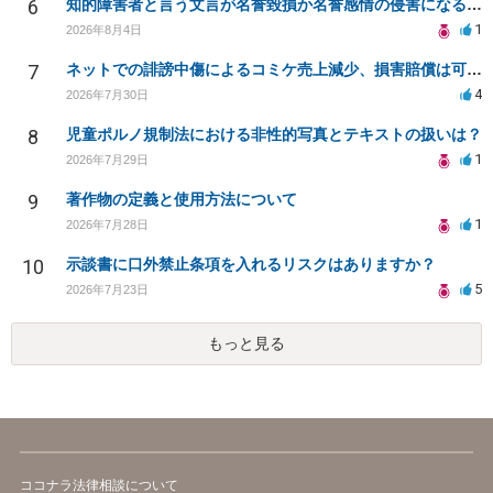
6
知的障害者と言う文言が名誉毀損か名誉感情の侵害になるか教えてほしい。
1
2026年8月4日
7
ネットでの誹謗中傷によるコミケ売上減少、損害賠償は可能か？
4
2026年7月30日
8
児童ポルノ規制法における非性的写真とテキストの扱いは？
1
2026年7月29日
9
著作物の定義と使用方法について
1
2026年7月28日
10
示談書に口外禁止条項を入れるリスクはありますか？
5
2026年7月23日
もっと見る
ココナラ法律相談について