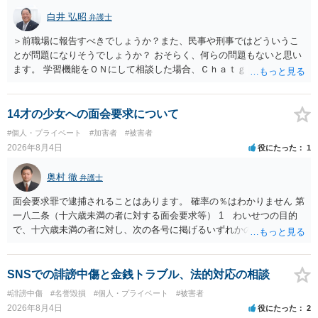
白井 弘昭
弁護士
＞前職場に報告すべきでしょうか？また、民事や刑事ではどういうこ
とが問題になりそうでしょうか？ おそらく、何らの問題もないと思い
ます。 学習機能をＯＮにして相談した場合、Ｃｈａｔｇｐｔがｏｐｅ
ｎＡＩに相談内容を蓄積し、他の質問者への何らかの回答の際に参照
する可能性がありますが、個人名や会社名を特定していない限り、一
般論として抽象化されて回答に織り込まれる可能性が生じるにすぎま
14才の少女への面会要求について
せんので、その情報自体が、秘密情報に当たるとは思えませんし、名
#個人・プライベート
#加害者
#被害者
誉棄損として、個人や会社に対する誹謗中傷の不特定多数への公開に
2026年8月4日
役にたった
1
当たるとも思われません。 もちろん、誰がその内容をｃｈａｔｇｐｔ
に入力したかも第三者にしられることはないので、個人や会社の特定
奥村 徹
弁護士
をせずに書き込んだことで（おそらく特定して書き込んだとして
も）、相談者さんが刑事民事の責任に問われることはないでしょう。
面会要求罪で逮捕されることはあります。 確率の％はわかりません 第
私見ながらご参考まで。
一八二条（十六歳未満の者に対する面会要求等） 1 わいせつの目的
で、十六歳未満の者に対し、次の各号に掲げるいずれかの行為をした
者（当該十六歳未満の者が十三歳以上である場合については、その者
が生まれた日より五年以上前の日に生まれた者に限る。）は、一年以
下の拘禁刑又は五十万円以下の罰金に処する。 一 威迫し、偽計を用
SNSでの誹謗中傷と金銭トラブル、法的対応の相談
い又は誘惑して面会を要求すること。 二 拒まれたにもかかわらず、
#誹謗中傷
#名誉毀損
#個人・プライベート
#被害者
反復して面会を要求すること。 三 金銭その他の利益を供与し、又は
2026年8月4日
役にたった
2
その申込み若しくは約束をして面会を要求すること。 2前項の罪を犯