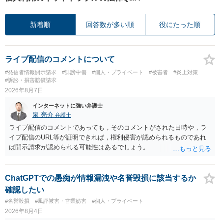
新着順
回答数が多い順
役にたった順
ライブ配信のコメントについて
#発信者情報開示請求
#誹謗中傷
#個人・プライベート
#被害者
#炎上対策
#訴訟・損害賠償請求
2026年8月7日
インターネットに強い弁護士
泉 亮介
弁護士
ライブ配信のコメントであっても，そのコメントがされた日時や，ラ
イブ配信のURL等が証明できれば，権利侵害が認められるものであれ
ば開示請求が認められる可能性はあるでしょう。
ChatGPTでの愚痴が情報漏洩や名誉毀損に該当するか
確認したい
#名誉毀損
#風評被害・営業妨害
#個人・プライベート
2026年8月4日