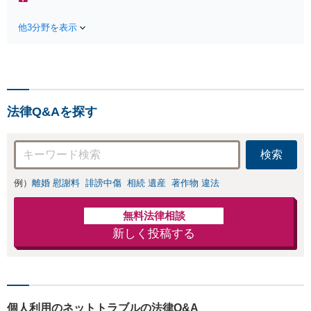
料】状況に応じて
る前にご相談を」
手段を使い分け、
経験豊富な弁護士
他3分野を表示
適切な方法で投稿
が全力で交渉にあ
の削除・発信者情
たります！相手方
報開示請求をおこ
と直接話す精神的
ないます「企業や
負担を軽減「弁護
お店の風評被害対
士の交渉で慰謝料
策／売り上げ低下
金額アップ／減額
法律Q&Aを探す
防止のために尽
交渉も対応可」
力」加害者側の対
【完全個室対応】
応可：開示請求の
検索
意見照会が来たと
きの対処法、被害
例）
離婚 慰謝料
誹謗中傷
相続 遺産
著作物 違法
者との示談交渉
無料法律相談
新しく投稿する
個人利用のネットトラブルの法律Q&A