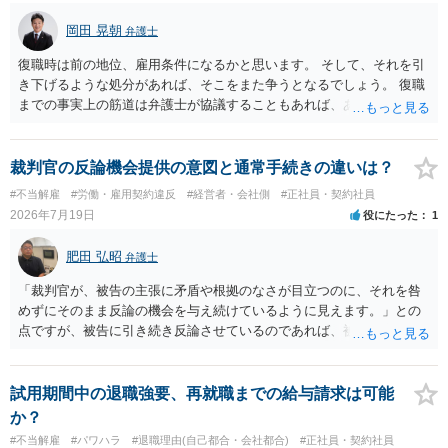
岡田 晃朝
弁護士
復職時は前の地位、雇用条件になるかと思います。 そして、それを引
き下げるような処分があれば、そこをまた争うとなるでしょう。 復職
までの事実上の筋道は弁護士が協議することもあれば、あなたがご自
身で協議することもあります。 たいていは、訴訟判決までの依頼でし
ょうから、別途費用が発生することもありますが、出勤日時の設定く
らいならサービスでしてくれるかもしれません。
裁判官の反論機会提供の意図と通常手続きの違いは？
#不当解雇
#労働・雇用契約違反
#経営者・会社側
#正社員・契約社員
2026年7月19日
役にたった
1
肥田 弘昭
弁護士
「裁判官が、被告の主張に矛盾や根拠のなさが目立つのに、それを咎
めずにそのまま反論の機会を与え続けているように見えます。」との
点ですが、被告に引き続き反論させているのであれば、被告の主張が
不十分な点が裁判官からしてもあるからかと思います。手続保障を尽
くしている場合があります。被告がこれ以上ありませんと言えば終わ
るかと思います。ご参考にしてください。
試用期間中の退職強要、再就職までの給与請求は可能
か？
#不当解雇
#パワハラ
#退職理由(自己都合・会社都合)
#正社員・契約社員