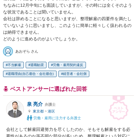
ちなみに12月中旬にも面談していますが、その時には全くそのよう
な状況であることは聞いていません。

会社は辞めることになると思いますが、整理解雇の四要件を満たし
ていないように思いますし、このように簡単に軽々しく扱われるの
は納得できません。

どのように進めるのがよいでしょうか。
あおぞら さん
不当解雇
退職勧奨
労働・雇用契約違反
退職理由(自己都合・会社都合)
経営者・会社側
ベストアンサーに選ばれた回答
泉 亮介
弁護士
東京都
>
港区
労働・雇用に注力する弁護士
会社として解雇回避努力を尽くしたのか、そもそも解雇をする必
要性があるのか等不明な部分が多いため、整理解雇という対応に