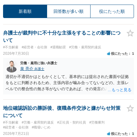
新着順
回答数が多い順
役にたった順
弁護士が裁判中に不十分な主張をすることの影響につ
いて
#不当解雇
#経営者・会社側
#退職勧奨
#労働・雇用契約違反
2026年7月30日
役にたった
1
労働・雇用に強い弁護士
泉 亮介
弁護士
適切か不適切かはともかくとして、基本的には提出された書面や証拠
をもとに判断されるため、主張内容が噛み合ってないなどの、主張レ
ベルでの整合性の無さ等がないのであれば、その発言のみで大きく不
利になるということはないように思われます。
地位確認訴訟の勝訴後、復職条件交渉と嫌がらせ対策
について
#不当解雇
#労働・雇用契約違反
#正社員・契約社員
#労働審判
#経営者・会社側
#職場いじめ
2026年7月21日
役にたった
1