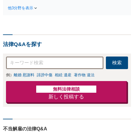
る前にご相談を」
手段を使い分け、
経験豊富な弁護士
他3分野を表示
適切な方法で投稿
が全力で交渉にあ
の削除・発信者情
たります！相手方
報開示請求をおこ
と直接話す精神的
ないます「企業や
負担を軽減「弁護
お店の風評被害対
士の交渉で慰謝料
策／売り上げ低下
金額アップ／減額
法律Q&Aを探す
防止のために尽
交渉も対応可」
力」加害者側の対
【完全個室対応】
応可：開示請求の
検索
意見照会が来たと
きの対処法、被害
例）
離婚 慰謝料
誹謗中傷
相続 遺産
著作物 違法
者との示談交渉
無料法律相談
新しく投稿する
不当解雇の法律Q&A