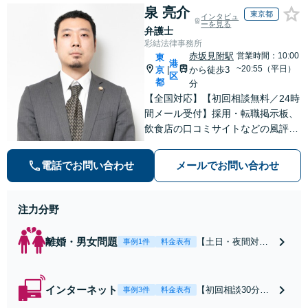
泉 亮介
東京都
インタビュ
ーを見る
弁護士
彩結法律事務所
赤坂見附駅
営業時間：10:00
東
港
~20:55（平日）
京
から徒歩3
|
区
都
分
【全国対応】【初回相談無料／24時
間メール受付】採用・転職掲示板、
飲食店の口コミサイトなどの風評被
害対策など実績あり！【刑事】犯罪
の種類を問わず相談可。可能な限り
電話でお問い合わせ
メールでお問い合わせ
早期対応で駆けつけサポート【労
働】不当解雇・残業代請求はおまか
せください
注力分野
離婚・男女問題
【土日・夜間対応
事例1件
料金表有
可】【初回相談30
分無料】「相手方
から書面を提示さ
インターネット
【初回相談30分無
事例3件
料金表有
れたら、サインす
料】状況に応じて