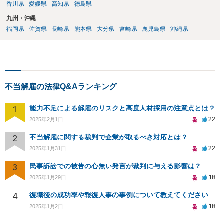
香川県
愛媛県
高知県
徳島県
九州・沖縄
福岡県
佐賀県
長崎県
熊本県
大分県
宮崎県
鹿児島県
沖縄県
不当解雇の法律Q&Aランキング
1
能力不足による解雇のリスクと高度人材採用の注意点とは？
22
2025年2月1日
2
不当解雇に関する裁判で企業が取るべき対応とは？
22
2025年1月31日
3
民事訴訟での被告の心無い発言が裁判に与える影響は？
18
2025年1月29日
4
復職後の成功率や報復人事の事例について教えてください
18
2025年1月2日