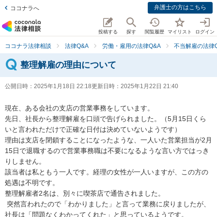
弁護士の方はこちら
ココナラへ
投稿する
探す
閲覧履歴
マイリスト
ログイン
ココナラ法律相談
法律Q&A
労働・雇用の法律Q&A
不当解雇の法律Q
整理解雇の理由について
公開日時：
2025年1月18日 22:18
更新日時：
2025年1月22日 21:40
現在、ある会社の支店の営業事務をしています。

先日、社長から整理解雇を口頭で告げられました。（5月15日くら
いと言われただけで正確な日付は決めていないようです）

理由は支店を閉鎖することになったような、一人いた営業担当が2月
15日で退職するので営業事務職は不要になるような言い方ではっき
りしません。

該当者は私ともう一人です。経理の女性が一人いますが、この方の
処遇は不明です。

整理解雇者2名は、別々に喫茶店で通告されました。

 突然言われたので「わかりました」と言って業務に戻りましたが、
社長は「問題なくわかってくれた」と思っているようです。
