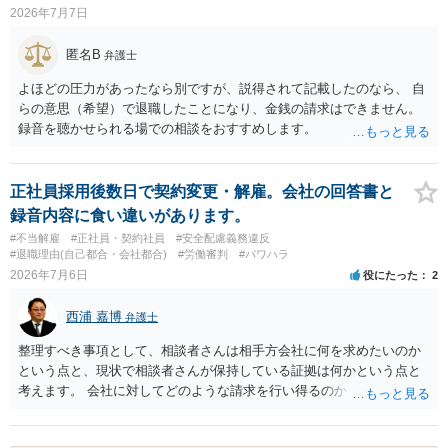
2026年7月7日
匿名B
弁護士
よほどの圧力があったなら別ですが、説得されて記載したのなら、 自
らの意思（希望）で退職したことになり、金銭の請求はできません。
録音を聴かせられる場での相談をおすすめします。
正社員採用後数日で契約変更・解雇。会社の回答書と
録音内容に食い違いがあります。
#不当解雇
#正社員・契約社員
#安全配慮義務違反
#退職理由(自己都合・会社都合)
#労働審判
#パワハラ
2026年7月6日
役にたった
2
西浦 嘉博
弁護士
整理すべき事項として、相談者さんは相手方会社に何を求めたいのか
という点と、現状で相談者さんが保持している証拠は何かという点と
考えます。 会社に対してどのような請求を行い得るのか、また、どう
いった証拠を確保できているのかを精査・検討する為、最寄りの法律
事務所での相談を検討いただければと思われます。 上記、ご参考くだ