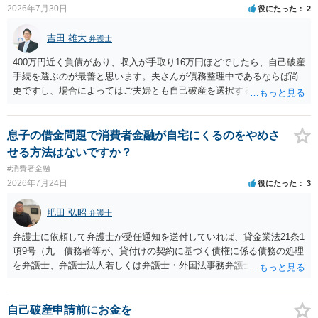
2026年7月30日
役にたった
2
吉田 雄大
弁護士
400万円近く負債があり、収入が手取り16万円ほどでしたら、自己破産
手続を選ぶのが最善と思います。夫さんが債務整理中であるならば尚
更ですし、場合によってはご夫婦とも自己破産を選択する方法もある
と思います。
息子の借金問題で消費者金融が自宅にくるのをやめさ
せる方法はないですか？
#消費者金融
2026年7月24日
役にたった
3
肥田 弘昭
弁護士
弁護士に依頼して弁護士が受任通知を送付していれば、貸金業法21条1
項9号（九 債務者等が、貸付けの契約に基づく債権に係る債務の処理
を弁護士、弁護士法人若しくは弁護士・外国法事務弁護士共同法人若
しくは司法書士若しくは司法書士法人（以下この号において「弁護士
等」という。）に委託し、又はその処理のため必要な裁判所における
民事事件に関する手続をとり、弁護士等又は裁判所から書面によりそ
自己破産申請前にお金を