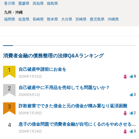
香川県
愛媛県
高知県
徳島県
九州・沖縄
福岡県
佐賀県
長崎県
熊本県
大分県
宮崎県
鹿児島県
沖縄県
消費者金融の債務整理の法律Q&Aランキング
1
自己破産申請前にお金を
8
2026年7月22日
2
自己破産中に不用品を売却しても問題ないか？
3
2026年8月1日
3
詐欺被害でできた借金と元の借金が積み重なり返済困難
2
2026年7月30日
4
息子の借金問題で消費者金融が自宅にくるのをやめさせる方法はないですか？
3
2026年7月24日