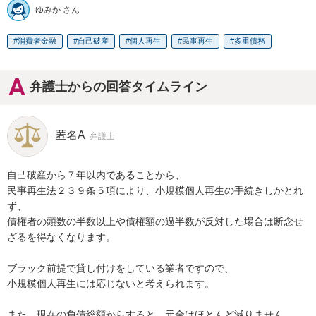
ゆみか さん
消費者金融
自己破産
個人再生
民事再生
多重債務
弁護士からの回答タイムライン
匿名A
弁護士
自己破産から７年以内であることから、

民事再生法２３９条５項により、小規模個人再生の手続きしかとれ
ず、

債権者の頭数の半数以上や債権額の過半数が反対した場合は断念せ
ざるを得なくなります。

ブラック前提で貸し付けをしている業者ですので、

小規模個人再生には応じないと考えられます。

また、現在の負債総額からすると、元金はほとんど減りません。
