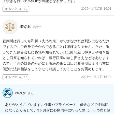
手続きを行い支払停止が可能となるからです。
2025年1月17日 16:01
役に立った
0
匿名B
弁護士
裁判所は行っても和解（支払約束）ができなければ判決になるだけ
ですので、ご自身で今からできることはほぼありません。ただ、訴
えてきた原告会社に職場を知られていれば給与差し押さえや引き落
とし口座を知られていれば、銀行口座の差し押さえなどはあります
ので、当面の対策のためにも訴訟の第１回口頭弁論期日よりも前に
個別に法律相談をして併せて相談しておくことをお薦めします。
2025年1月17日 16:10
役に立った
0
ゆみか
さん
ありがとうございます。仕事やプライベート、借金などで不眠症
になったりもして、3ヶ月前に心療内科に行った際は、うつ病と診