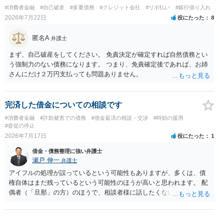
の旨の通知があつた場合において、正当な理由がないのに、債務者等
#消費者金融
#自己破産
#多重債務
#クレジット会社
#リボ払い
#銀行借り入れ
に対し、電話をかけ、電報を送達し、若しくはファクシミリ装置を用
2026年7月22日
役にたった
8
いて送信し、又は訪問する方法により、当該債務を弁済することを要
求し、これに対し債務者等から直接要求しないよう求められたにもか
匿名A
弁護士
かわらず、更にこれらの方法で当該債務を弁済することを要求するこ
と。）に違反しています。監督官庁に行政処分を求める、裁判所に仮
まず、自己破産をしてください。 免責決定が確定すれば自然債務とい
処分申請、不退去罪が成立すれば警察に通報などの対応が考えられま
う強制力のない債務になります。 つまり、免責確定後であれば、お姉
す。ご参考にしてください。
さんにだけ２万円支払っても問題ありません。
完済した借金についての相談です
#消費者金融
#詐欺被害での債務
#借金返済の相談・交渉
#時効の援用
#督促の停止
2026年7月17日
役にたった
1
借金・債務整理に強い弁護士
瀬戸 伸一
弁護士
アイフルの処理が誤っているという可能性もありますが、多くは、債
権自体はまだ残っているという可能性のほうが高いと思われます。 配
偶者（「旦那」の方）のほうで、相談者様に話したくない事情等もあ
るのではないかと推察いたします。 長期間経過していれば、消滅時効
援用という方法も取れる可能性があるため、御主人に法律事務所に相