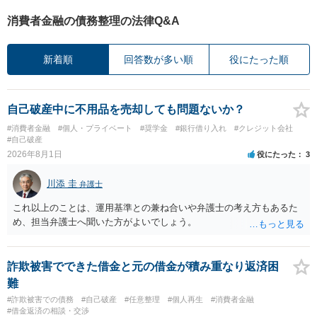
消費者金融の債務整理の法律Q&A
新着順
回答数が多い順
役にたった順
自己破産中に不用品を売却しても問題ないか？
#消費者金融
#個人・プライベート
#奨学金
#銀行借り入れ
#クレジット会社
#自己破産
2026年8月1日
役にたった
3
川添 圭
弁護士
これ以上のことは、運用基準との兼ね合いや弁護士の考え方もあるた
め、担当弁護士へ聞いた方がよいでしょう。
詐欺被害でできた借金と元の借金が積み重なり返済困
難
#詐欺被害での債務
#自己破産
#任意整理
#個人再生
#消費者金融
#借金返済の相談・交渉