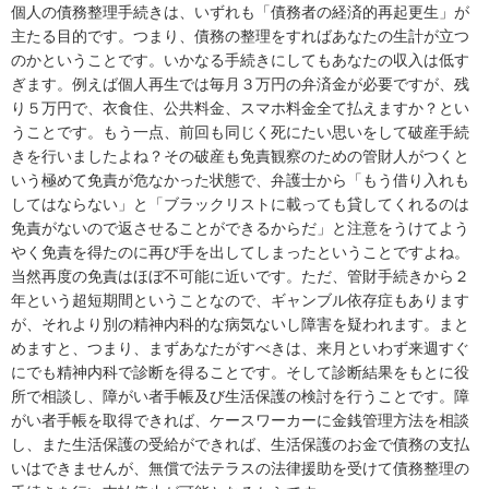
個人の債務整理手続きは、いずれも「債務者の経済的再起更生」が
主たる目的です。つまり、債務の整理をすればあなたの生計が立つ
のかということです。いかなる手続きにしてもあなたの収入は低す
ぎます。例えば個人再生では毎月３万円の弁済金が必要ですが、残
り５万円で、衣食住、公共料金、スマホ料金全て払えますか？とい
うことです。もう一点、前回も同じく死にたい思いをして破産手続
きを行いましたよね？その破産も免責観察のための管財人がつくと
いう極めて免責が危なかった状態で、弁護士から「もう借り入れも
してはならない」と「ブラックリストに載っても貸してくれるのは
免責がないので返させることができるからだ」と注意をうけてよう
やく免責を得たのに再び手を出してしまったということですよね。
当然再度の免責はほぼ不可能に近いです。ただ、管財手続きから２
年という超短期間ということなので、ギャンブル依存症もあります
が、それより別の精神内科的な病気ないし障害を疑われます。まと
めますと、つまり、まずあなたがすべきは、来月といわず来週すぐ
にでも精神内科で診断を得ることです。そして診断結果をもとに役
所で相談し、障がい者手帳及び生活保護の検討を行うことです。障
がい者手帳を取得できれば、ケースワーカーに金銭管理方法を相談
し、また生活保護の受給ができれば、生活保護のお金で債務の支払
いはできませんが、無償で法テラスの法律援助を受けて債務整理の