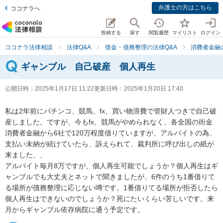
弁護士の方はこちら
ココナラへ
投稿する
探す
閲覧履歴
マイリスト
ログイン
ココナラ法律相談
法律Q&A
借金・債務整理の法律Q&A
消費者金融
ギャンブル 自己破産 個人再生
公開日時：
2025年1月17日 11:22
更新日時：
2025年1月20日 17:40
私は2年前にパチンコ、競馬、fx、買い物浪費で管財人つきで自己破
産しました。ですが、今もfx、競馬がやめられなく、各全国の街金
消費者金融から6社で120万程度借りていますが、アルバイトの為、
支払い未納が続けていたら、訴えられて、裁判所に呼び出しの紙が
来ました、、

アルバイト毎月8万ですが、個人再生可能でしょうか？個人再生はギ
ャンブルでも大丈夫とネットで聞きましたが、6件のうち1番借りて
る場所が債務整理に応じない噂です。1番借りてる場所が拒否したら
個人再生はできないのでしょうか？死にたいくらい苦しいです。来
月からギャンブル依存病院に通う予定です。