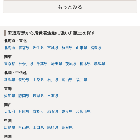
談にいくように説得されてはどうでしょうか。相談者様が一緒だと話
もっとみる
せない事情もあるかもしれないのでおひとりで行ってもらうほうがい
いかもしれません。 配偶者の債務がある状態で配偶者が亡くなると債
務を相談者様が相続するという状態になる（相続放棄などの亡くなっ
てからの方法もありますが）ため、相談者様にも関係することだとし
都道府県から消費者金融に強い弁護士を探す
て相談にいくようにお話してみてはどうでしょうか。
北海道・東北
北海道
青森県
岩手県
宮城県
秋田県
山形県
福島県
関東
東京都
神奈川県
千葉県
埼玉県
茨城県
栃木県
群馬県
北陸・甲信越
新潟県
長野県
山梨県
石川県
富山県
福井県
東海
愛知県
静岡県
岐阜県
三重県
関西
大阪府
兵庫県
京都府
滋賀県
奈良県
和歌山県
中国
広島県
岡山県
山口県
鳥取県
島根県
四国