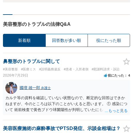
美容整形のトラブルの法律Q&A
新着順
回答数が多い順
役にたった順
鼻整形のトラブルに関して
#美容整形
#医療ミス
#説明義務違反
#患者・入所者側
#慰謝料請求・訴訟
2026年7月29日
役にたった
4
國増 雄一郎
弁護士
カルテ等の資料を確認していない状態なので、断定的な回答はできか
ねますが、今のところは以下のことがいえると思います。 ① 感染につ
いて 術前検査で黄色ブドウ球菌陽性が判明していたにもかかわらず、
予防的抗菌処置を行わずに手術を施行したことについて、当時の標準
的な医療水準に照らして相当でないと判断された場合には、相手方の
過失が認められる可能性があります。 当時の標準的な医療水準につい
美容医療施術の麻酔事故でPTSD発症、示談金相場は？