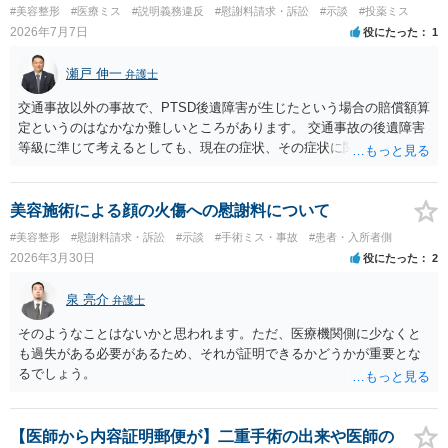
ては、リサーチの必要性があると思います。 ② 肋軟骨採取について
#美容整形
#医療ミス
#説明義務違反
#慰謝料請求・訴訟
#示談
#投薬ミス
仮に左右でリスクが著しくことなるという事実が立証できるのであれ
2026年7月7日
役にたった
1
ば、それに関する説明や選択の機会が与えられなかったことは、説明
義務違反にあたり、慰謝料が請求できる可能性があります。 ③ 鼻孔縁
瀬戸 伸一
弁護士
挙上について 施術内容に「鼻孔緑挙上」が含まれる合意がある事実
と、それを相手方が勝手に取りやめた事実を立証できれば、債務不履
交通事故以外の事故で、PTSD後遺障害が生じたという場合の賠償額算
行責任を追及できる可能性があります。 また術中の変更可能性に関す
定というのはなかなか難しいところがあります。 交通事故の後遺障害
る事前の説明がなされていないのであれば、説明義務違反にあたり、
等級に準じて考えるとしても、現在の症状、その症状に関する医療記
これについても損害賠償請求できる可能性があります。 詳しくは、術
録、質問者様の事故前の年収額等の記録がないとなかなか判断でき
前説明書や同意書の内容を精査する必要があります。 なお、請求書に
ず、あっても、一定の検討をしないと算定は難しいと思いますので、
鼻孔緑挙上が実施内容として記載されている事実は、施術内容に鼻孔
一般的には無料相談で確度の高い回答は得られないと思われます。 現
美容施術による顔の火傷への慰謝料について
緑挙上が含まれる合意がある事実を推認させる事実になると思われま
在の提案額で不満という場合、一般的には弁護士に依頼をして訴訟と
#美容整形
#慰謝料請求・訴訟
#示談
#手術ミス・事故
#患者・入所者側
す。 ④当初の手術費用の返金や、他院での修正手術費用についても補
いう手続きをとったほうが、時間と手間はかかりますが、賠償額は多
2026年3月30日
役にたった
2
償を求めることが可能かについて 上記①〜③で記載された相手方の過
くなる傾向にありますので、お近くの弁護士に依頼をするとよいと思
失又は債務不履行（他に過失又は債務不履行がある場合はそれも含
われます。
泉 亮介
む）が認定され、それらと損害（当初の手術費用や他院での修正手術
弁護士
費用）との間に相当因果関係が認められる場合は、補償を求めること
そのようなことはないかと思われます。ただ、医療機関側に少なくと
は可能です。 以上です。 何かあればご連絡ください。
も過失がある必要があるため、それが証明できるかどうかが重要とな
るでしょう。
【医師から内容証明郵便が】二重手術の出来や医師の