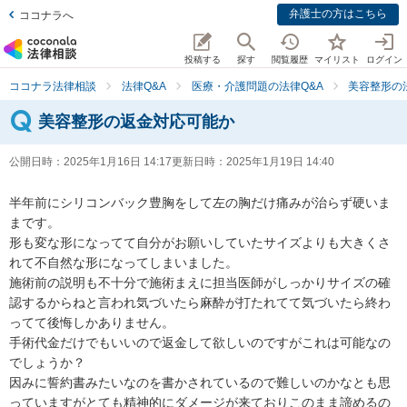
弁護士の方はこちら
ココナラへ
投稿する
探す
閲覧履歴
マイリスト
ログイン
ココナラ法律相談
法律Q&A
医療・介護問題の法律Q&A
美容整形の
美容整形の返金対応可能か
公開日時：
2025年1月16日 14:17
更新日時：
2025年1月19日 14:40
半年前にシリコンバック豊胸をして左の胸だけ痛みが治らず硬いま
まです。

形も変な形になってて自分がお願いしていたサイズよりも大きくさ
れて不自然な形になってしまいました。

施術前の説明も不十分で施術まえに担当医師がしっかりサイズの確
認するからねと言われ気づいたら麻酔が打たれてて気づいたら終わ
ってて後悔しかありません。

手術代金だけでもいいので返金して欲しいのですがこれは可能なの
でしょうか？

因みに誓約書みたいなのを書かされているので難しいのかなとも思
っていますがとても精神的にダメージが来ておりこのまま諦めるの