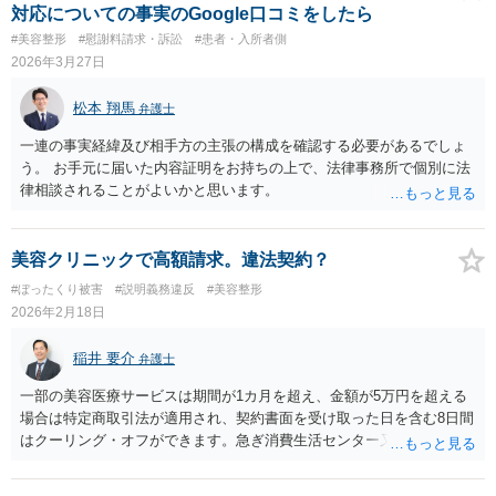
対応についての事実のGoogle口コミをしたら
#美容整形
#慰謝料請求・訴訟
#患者・入所者側
2026年3月27日
松本 翔馬
弁護士
一連の事実経緯及び相手方の主張の構成を確認する必要があるでしょ
う。 お手元に届いた内容証明をお持ちの上で、法律事務所で個別に法
律相談されることがよいかと思います。
美容クリニックで高額請求。違法契約？
#ぼったくり被害
#説明義務違反
#美容整形
2026年2月18日
稲井 要介
弁護士
一部の美容医療サービスは期間が1カ月を超え、金額が5万円を超える
場合は特定商取引法が適用され、契約書面を受け取った日を含む8日間
はクーリング・オフができます。急ぎ消費生活センター又は弁護士に
ご相談ください。