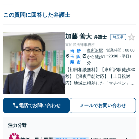
この質問に回答した弁護士
加藤 善大
弁護士
埼玉県
東所沢法律事務所
東所沢駅
営業時間：08:00
埼
所
~23:00（平日）
玉
沢
から徒歩1
|
県
市
分
【初回相談無料】【東所沢駅徒歩30
秒】【深夜早朝対応】【土日祝対
応】地域に根差した「マチベン」と
して、みなさまの法律トラブルに真
剣に向き合います。ご都合に合わせ
て出張相談も承ります。リーズナブ
電話でお問い合わせ
メールでお問い合わせ
ルな料金体系をご提供しています。
注力分野