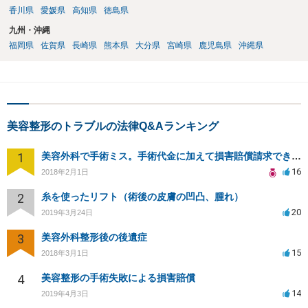
香川県
愛媛県
高知県
徳島県
九州・沖縄
福岡県
佐賀県
長崎県
熊本県
大分県
宮崎県
鹿児島県
沖縄県
美容整形のトラブルの法律Q&Aランキング
1
美容外科で手術ミス。手術代金に加えて損害賠償請求できますか？
16
2018年2月1日
2
糸を使ったリフト（術後の皮膚の凹凸、腫れ）
20
2019年3月24日
3
美容外科整形後の後遺症
15
2018年3月1日
4
美容整形の手術失敗による損害賠償
14
2019年4月3日