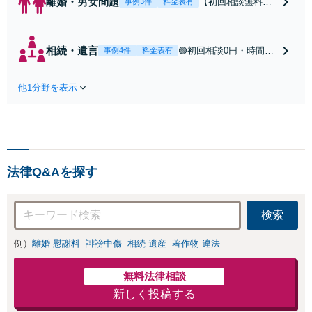
離婚・男女問題
【初回相談無料】
事例3件
料金表有
【東所沢駅徒歩30
秒】【深夜早朝対
応】【土日祝対
相続・遺言
🟢初回相談0円・時間無
事例4件
料金表有
応】中高年離婚／
制限🟢相続の相談はな
財産分与／不貞慰
んでもお問合せくださ
謝料請求／養育費
他1分野を表示
い！遺産分割／遺言書
増額・減額請求な
作成／遺留分侵害額請
どはお任せくださ
求／相続人調査など。
い。双方納得した
相続手続きから親や兄
後腐れがない解決
弟、親戚とのトラブル
に向けて、全力を
など幅広く対応。他士
尽くします。
法律Q&Aを探す
業とも連携可能です
【出張相談可】【東所
沢駅30秒】
検索
例）
離婚 慰謝料
誹謗中傷
相続 遺産
著作物 違法
無料法律相談
新しく投稿する