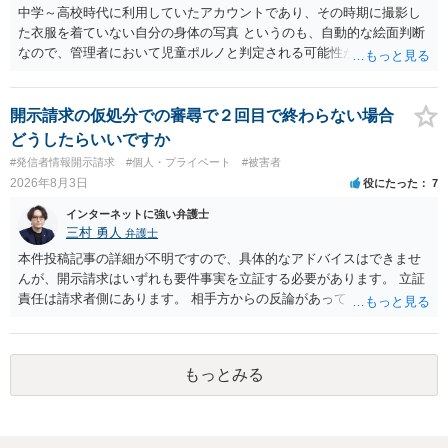
中学～高校時代に利用していたアカウントであり、その時期に撮影し
た衣服を着ていない自分の身体の写真 というのも、自動的な絵面判断
なので、管理者において児童ポルノと判定される可能性があります。
日本警察に連絡される可能性はあるでしょう。
開示請求の仮処分での審尋で２回目で終わらない場合
どうしたらいいですか
#発信者情報開示請求
#個人・プライベート
#被害者
2026年8月3日
役にたった
7
インターネットに強い弁護士
三村 勇人
弁護士
本件投稿記事の詳細が不明ですので、具体的なアドバイスはできませ
んが、開示請求はいずれも要件事実を立証する必要があります。 立証
責任は請求者側にあります。 相手方からの反論があっても、裁判官が
要件事実を満たしていると判断すれば、補充は求められません。 相手
方が口頭で反論したのは、仮処分は迅速性が要求されるためです。 書
面での反論となれば、より遅延する可能性がございます。 また、本件
もっとみる
はXのため、APのIPアドレスの保存期間の問題もございます。 開示請
求は法律知識が不可欠ですが、それだけでは足りず、実務を踏まえた
方法を選択することが重要です。