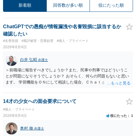
新着順
回答数が多い順
役にたった順
ChatGPTでの愚痴が情報漏洩や名誉毀損に該当するか
確認したい
#名誉毀損
#風評被害・営業妨害
#個人・プライベート
2026年8月4日
白井 弘昭
弁護士
＞前職場に報告すべきでしょうか？また、民事や刑事ではどういうこ
とが問題になりそうでしょうか？ おそらく、何らの問題もないと思い
ます。 学習機能をＯＮにして相談した場合、Ｃｈａｔｇｐｔがｏｐｅ
ｎＡＩに相談内容を蓄積し、他の質問者への何らかの回答の際に参照
する可能性がありますが、個人名や会社名を特定していない限り、一
般論として抽象化されて回答に織り込まれる可能性が生じるにすぎま
14才の少女への面会要求について
せんので、その情報自体が、秘密情報に当たるとは思えませんし、名
#個人・プライベート
誉棄損として、個人や会社に対する誹謗中傷の不特定多数への公開に
2026年8月4日
役にたった
1
当たるとも思われません。 もちろん、誰がその内容をｃｈａｔｇｐｔ
に入力したかも第三者にしられることはないので、個人や会社の特定
奥村 徹
弁護士
をせずに書き込んだことで（おそらく特定して書き込んだとして