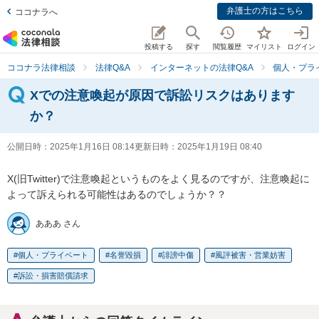
弁護士の方はこちら
ココナラへ
投稿する
探す
閲覧履歴
マイリスト
ログイン
ココナラ法律相談
法律Q&A
インターネットの法律Q&A
個人・プラ
Xでの注意喚起が原因で訴訟リスクはあります
か？
公開日時：
2025年1月16日 08:14
更新日時：
2025年1月19日 08:40
X(旧Twitter)で注意喚起というものをよく見るのですが、注意喚起に
よって訴えられる可能性はあるのでしょうか？？
あああ さん
個人・プライベート
名誉毀損
誹謗中傷
風評被害・営業妨害
訴訟・損害賠償請求