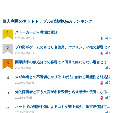
個人利用のネットトラブルの法律Q&Aランキング
1
ストーカーから職場に電話
6
2026年7月28日
2
プロ野球ゲームのもじり名使用、パブリシティ権の影響は？
4
2026年7月30日
3
開示請求の仮処分での審尋で２回目で終わらない場合どうしたらいいですか
7
2026年8月3日
4
未成年者との不適切なやり取りが法に触れる可能性と対処法
2
2026年7月26日
5
知的障害者と言う文言が名誉毀損か名誉感情の侵害になるか教えてほしい。
1
2026年8月4日
6
ネットでの誹謗中傷によるコミケ売上減少、損害賠償は可能か？
4
2026年7月30日