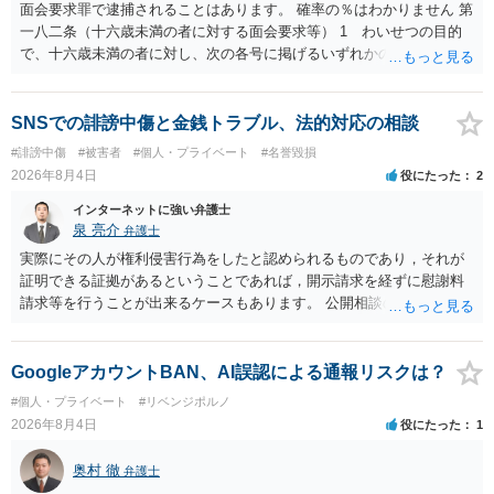
も）、相談者さんが刑事民事の責任に問われることはないでしょう。
面会要求罪で逮捕されることはあります。 確率の％はわかりません 第
私見ながらご参考まで。
一八二条（十六歳未満の者に対する面会要求等） 1 わいせつの目的
で、十六歳未満の者に対し、次の各号に掲げるいずれかの行為をした
者（当該十六歳未満の者が十三歳以上である場合については、その者
が生まれた日より五年以上前の日に生まれた者に限る。）は、一年以
下の拘禁刑又は五十万円以下の罰金に処する。 一 威迫し、偽計を用
SNSでの誹謗中傷と金銭トラブル、法的対応の相談
い又は誘惑して面会を要求すること。 二 拒まれたにもかかわらず、
#誹謗中傷
#被害者
#個人・プライベート
#名誉毀損
反復して面会を要求すること。 三 金銭その他の利益を供与し、又は
2026年8月4日
役にたった
2
その申込み若しくは約束をして面会を要求すること。 2前項の罪を犯
し、よってわいせつの目的で当該十六歳未満の者と面会をした者は、
インターネットに強い弁護士
二年以下の拘禁刑又は百万円以下の罰金に処する。
泉 亮介
弁護士
実際にその人が権利侵害行為をしたと認められるものであり，それが
証明できる証拠があるということであれば，開示請求を経ずに慰謝料
請求等を行うことが出来るケースもあります。 公開相談の場では回答
は難しいかと思われますので，お手持ちの証拠資料を持参の上弁護士
に個別に相談されると良いでしょう。
GoogleアカウントBAN、AI誤認による通報リスクは？
#個人・プライベート
#リベンジポルノ
2026年8月4日
役にたった
1
奥村 徹
弁護士