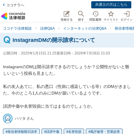
弁護士の方はこちら
ココナラへ
投稿する
探す
閲覧履歴
マイリスト
ログイン
ココナラ法律相談
法律Q&A
インターネットの法律Q&A
発信者情報
InstagramDMの開示請求について
公開日時：
2025年1月15日 21:25
更新日時：
2026年7月28日 21:03
InstagramのDMは開示請求できるのでしょうか？公開性がないと難
しいという投稿も見ました。

私の友人あてに、私の悪口（性病に感染している等）のDMがきまし
た。今のところ1人のみにDMが届いているようです。

誹謗中傷や名誉毀損に当てはまるのでしょうか。
ハツタ さん
発信者情報開示請求
誹謗中傷
名誉毀損
風評被害・営業妨害