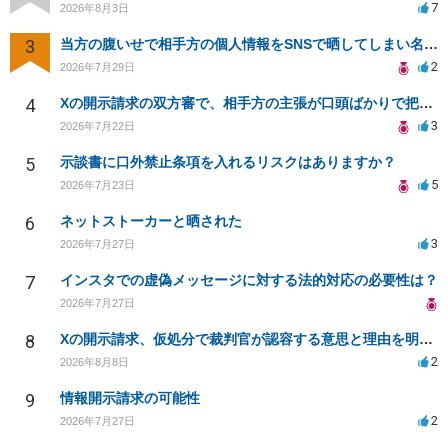
7
2026年8月3日
3
当方の腹いせで相手方の個人情報をSNSで晒してしまい名誉毀損させてしまったかもしれない
2
2026年7月29日
4
Xの開示請求の双方審で、相手方の主張が口頭ばかりで把握しきれません
3
2026年7月22日
5
示談書に口外禁止条項を入れるリスクはありますか？
5
2026年7月23日
6
ネットストーカーと晒された
3
2026年7月27日
7
インスタでの虚偽メッセージに対する法的対応の必要性は？
2026年7月27日
8
Xの開示請求、仮処分で裁判官が認容する意思と理由を明確化しても、相手側は争って引き延ばしますか
2
2026年8月8日
9
情報開示請求の可能性
2
2026年7月27日