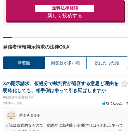
無料法律相談
新しく投稿する
発信者情報開示請求の法律Q&A
新着順
回答数が多い順
役にたった順
Xの開示請求、仮処分で裁判官が認容する意思と理由を
明確化しても、相手側は争って引き延ばしますか
#発信者情報開示請求
2026年8月8日
役にたった
2
匿名A
弁護士
反論は形式的なもので、結果的に裁判所が判断すればそれ以上争って