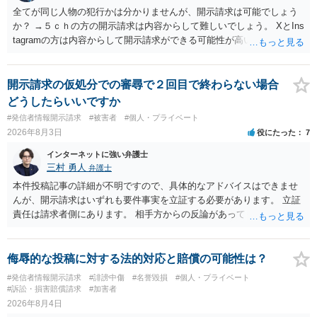
全てが同じ人物の犯行かは分かりませんが、開示請求は可能でしょう
か？ →５ｃｈの方の開示請求は内容からして難しいでしょう。 XとIns
tagramの方は内容からして開示請求ができる可能性が高いでしょう。
ただ、アカウントが削除されていると開示請求は失敗する可能性が高
いでしょう。７月中にアカウントが削除されている場合、今から進め
ても失敗する可能性が高いように思われます。 相手を特定できた場
開示請求の仮処分での審尋で２回目で終わらない場合
合、相手に全ての弁護士費用を負担させることは可能でしょうか？ →
どうしたらいいですか
訴訟外の交渉で相手方が認めれば負担させることができるでしょう。
#発信者情報開示請求
#被害者
#個人・プライベート
訴訟で判決となった場合は、実際の弁護士費用が認められる場合と認
2026年8月3日
役にたった
7
められない場合があり何ともいえないところでしょう。
インターネットに強い弁護士
三村 勇人
弁護士
本件投稿記事の詳細が不明ですので、具体的なアドバイスはできませ
んが、開示請求はいずれも要件事実を立証する必要があります。 立証
責任は請求者側にあります。 相手方からの反論があっても、裁判官が
要件事実を満たしていると判断すれば、補充は求められません。 相手
方が口頭で反論したのは、仮処分は迅速性が要求されるためです。 書
面での反論となれば、より遅延する可能性がございます。 また、本件
侮辱的な投稿に対する法的対応と賠償の可能性は？
はXのため、APのIPアドレスの保存期間の問題もございます。 開示請
#発信者情報開示請求
#誹謗中傷
#名誉毀損
#個人・プライベート
求は法律知識が不可欠ですが、それだけでは足りず、実務を踏まえた
#訴訟・損害賠償請求
#加害者
方法を選択することが重要です。
2026年8月4日