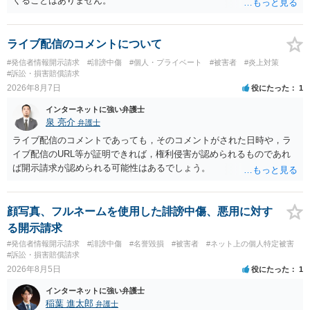
くることはありません。
ライブ配信のコメントについて
#発信者情報開示請求
#誹謗中傷
#個人・プライベート
#被害者
#炎上対策
#訴訟・損害賠償請求
2026年8月7日
役にたった
1
インターネットに強い弁護士
泉 亮介
弁護士
ライブ配信のコメントであっても，そのコメントがされた日時や，ラ
イブ配信のURL等が証明できれば，権利侵害が認められるものであれ
ば開示請求が認められる可能性はあるでしょう。
顔写真、フルネームを使用した誹謗中傷、悪用に対す
る開示請求
#発信者情報開示請求
#誹謗中傷
#名誉毀損
#被害者
#ネット上の個人特定被害
#訴訟・損害賠償請求
2026年8月5日
役にたった
1
インターネットに強い弁護士
稲葉 進太郎
弁護士