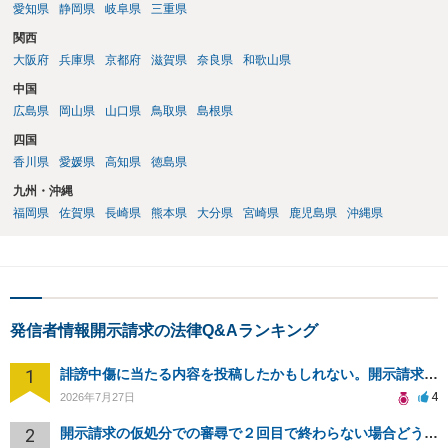
愛知県
静岡県
岐阜県
三重県
関西
大阪府
兵庫県
京都府
滋賀県
奈良県
和歌山県
中国
広島県
岡山県
山口県
鳥取県
島根県
四国
香川県
愛媛県
高知県
徳島県
九州・沖縄
福岡県
佐賀県
長崎県
熊本県
大分県
宮崎県
鹿児島県
沖縄県
発信者情報開示請求の法律Q&Aランキング
1
誹謗中傷に当たる内容を投稿したかもしれない。開示請求や民事刑事裁判に発展しうるのか教えて欲しい。
4
2026年7月27日
2
開示請求の仮処分での審尋で２回目で終わらない場合どうしたらいいですか