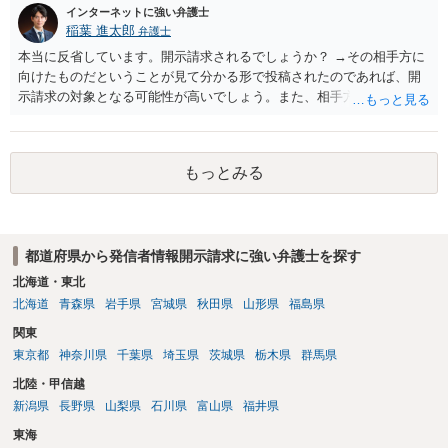
インターネットに強い弁護士
稲葉 進太郎
弁護士
本当に反省しています。開示請求されるでしょうか？ →その相手方に
向けたものだということが見て分かる形で投稿されたのであれば、開
示請求の対象となる可能性が高いでしょう。また、相手方の投稿した
文章からすると、実際に発信者情報開示請求がなされる可能性がある
と存じます。発信者情報開示請求が進むと、投稿に使った回線の契約
者のところに、意見照会がなされます。アカウント情報開示の場合
もっとみる
は、アカウントの登録メールに意見照会がなされます。 また、された
場合賠償金はいくらでしょうか。 →ケースバイケースであり、数万円
から１００万単位まで様々でしょう。裁判外であれば交渉して相手方
の請求額から減額することを試みることとなるでしょう。
都道府県から発信者情報開示請求に強い弁護士を探す
北海道・東北
北海道
青森県
岩手県
宮城県
秋田県
山形県
福島県
関東
東京都
神奈川県
千葉県
埼玉県
茨城県
栃木県
群馬県
北陸・甲信越
新潟県
長野県
山梨県
石川県
富山県
福井県
東海