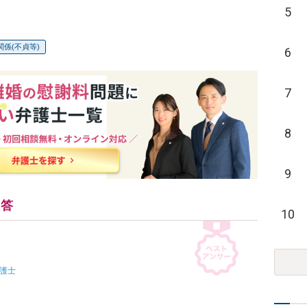
5
関係(不貞等)
6
7
8
9
回答
10
護士