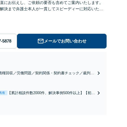
直にお伝えし、ご依頼の要否も含めてご案内いたします。
解決まで弁護士本人が一貫してスピーディーに対応いたし
◆累計相談2000件以上・解決実績500件以上
メールでお問い合わせ
債権回収／労働問題／契約関係・契約書チェック／裁判対
】取引先とのトラブル・会社内のトラブルなど、事後の解
だけでなく予防法務までワンストップで対応！顧問弁護士
お探しの方もご相談ください！【顧問経験豊富】【個別案
【累計相談件数2000件、解決事例500件以上】【初回
表有
も対応OK】
相談（電話・WEB）無料】「オーダーメイドの解決
策を提示」依頼者様の話を丁寧にうかがい、どんな
不安があるのか、何を解決したいのかを正確に読み
取ります。【東京都在住以外の方も対応】