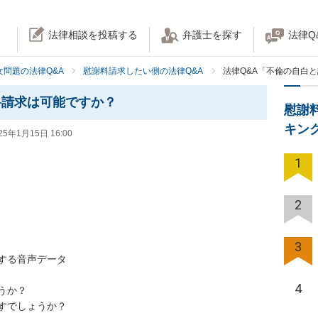
法律相談を投稿する
弁護士を探す
法律Q
女問題の法律Q&A
慰謝料請求したい側の法律Q&A
法律Q&A「不倫の自白
料請求は可能ですか？
慰謝
キン
25年1月15日 16:00
1
2
3
る音声データ

4
か？

すでしょうか？