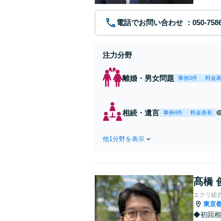
電話でお問い合わせ
注力分野
離婚・男女問題
事例3件
料金
相続・遺言
事例4件
料金表有
他1分野を表示
髙橋 
エクリ総
東京
◆初回相