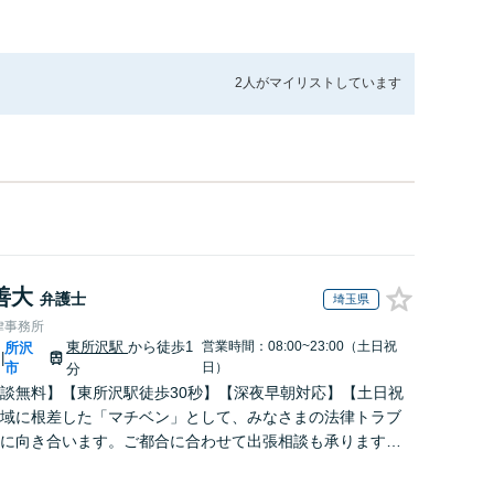
2人が
マイリストしています
善大
弁護士
埼玉県
律事務所
東所沢駅
から徒歩1
営業時間：08:00~23:00（土日祝
所沢
|
市
日）
分
談無料】【東所沢駅徒歩30秒】【深夜早朝対応】【土日祝
域に根差した「マチベン」として、みなさまの法律トラブ
に向き合います。ご都合に合わせて出張相談も承ります。
ブルな料金体系をご提供しています。