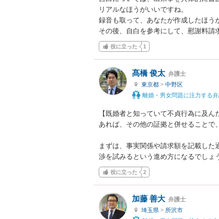
リアルなほうがいいですね。

録音も取って、あなたが作成したほうが
その後、自白を参考にして、慰謝料請
役に立った
1
髙橋 俊太
弁護士
東京都
>
中野区
離婚・男女問題に注力する弁
【既婚者と知っていて不貞行為に及ん
あれば、その他の証拠と併せることで
まずは、事実関係や請求額を記載した
渉を試みるという進め方になるでしょ
役に立った
2
加藤 善大
弁護士
埼玉県
>
所沢市