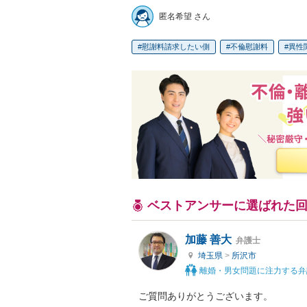
匿名希望 さん
慰謝料請求したい側
不倫慰謝料
異性
ベストアンサーに選ばれた
加藤 善大
弁護士
埼玉県
>
所沢市
離婚・男女問題に注力する弁
ご質問ありがとうございます。
