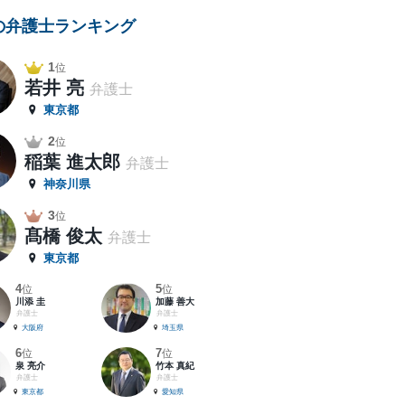
の弁護士ランキング
1
位
若井 亮
弁護士
東京都
2
位
稲葉 進太郎
弁護士
神奈川県
3
位
髙橋 俊太
弁護士
東京都
4
5
位
位
川添 圭
加藤 善大
弁護士
弁護士
大阪府
埼玉県
6
7
位
位
泉 亮介
竹本 真紀
弁護士
弁護士
東京都
愛知県