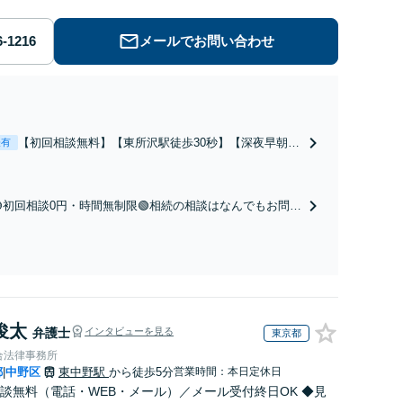
メールでお問い合わせ
【初回相談無料】【東所沢駅徒歩30秒】【深夜早朝対
表有
応】【土日祝対応】中高年離婚／財産分与／不貞慰謝
料請求／養育費増額・減額請求などはお任せくださ
い。双方納得した後腐れがない解決に向けて、全力を
🟢初回相談0円・時間無制限🟢相続の相談はなんでもお問合
尽くします。
せください！遺産分割／遺言書作成／遺留分侵害額請求／
相続人調査など。相続手続きから親や兄弟、親戚とのトラ
ブルなど幅広く対応。他士業とも連携可能です【出張相談
可】【東所沢駅30秒】
俊太
弁護士
インタビューを見る
東京都
合法律事務所
都
中野区
東中野駅
から徒歩5分
営業時間：本日定休日
|
談無料（電話・WEB・メール）／メール受付終日OK ◆見