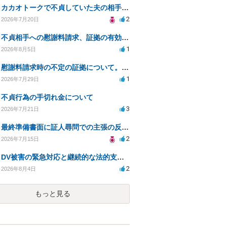
カカオトークで不貞していた夫の相手を特定したい
2
2026年7月20日
不貞相手への慰謝料請求、証拠の有効性と対応方法は？
1
2026年8月5日
慰謝料請求時の不定の証拠について。効力があるのか知りたい。
1
2026年7月29日
不貞行為の手切れ金について
3
2026年7月21日
最終準備書面に証人尋問での主張の反論を加えて良いか
2
2026年7月15日
DV被害の緊急対応と継続的な法的支援を求む
2
2026年8月4日
もっと見る