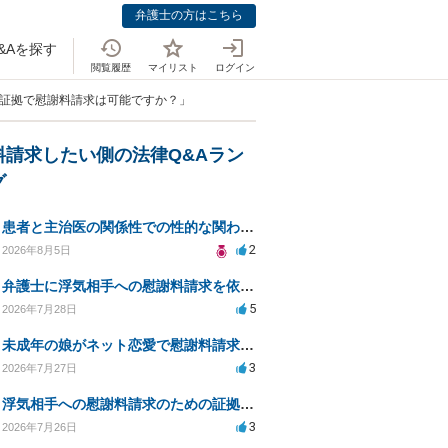
弁護士の方はこちら
&Aを探す
閲覧履歴
マイリスト
ログイン
と証拠で慰謝料請求は可能ですか？」
料請求したい側の法律Q&Aラン
グ
患者と主治医の関係性での性的な関わりからのトラブル
2
2026年8月5日
弁護士に浮気相手への慰謝料請求を依頼する費用相場は？
5
2026年7月28日
未成年の娘がネット恋愛で慰謝料請求を受けた場合の対処法は？
3
2026年7月27日
浮気相手への慰謝料請求のための証拠集めと探偵選び
3
2026年7月26日