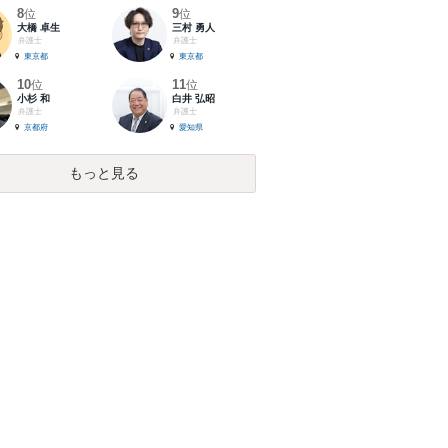
8
9
位
位
大橋 卓生
三村 勇人
弁護士
弁護士
東京都
東京都
10
11
位
位
小杉 和
白井 弘昭
弁護士
弁護士
京都府
愛知県
もっと見る