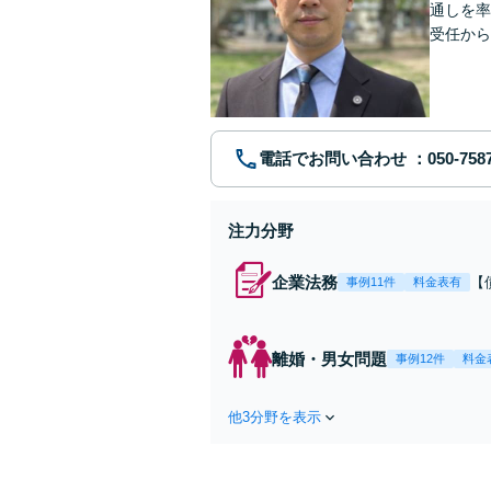
通しを率
受任から
ます。 
電話でお問い合わせ
注力分野
企業法務
【
事例11件
料金表有
応
決
を
離婚・男女問題
事例12件
料金
件
他3分野を表示