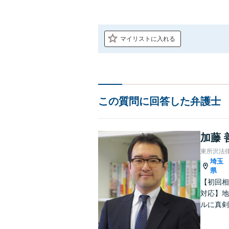
マイリストに入れる
この質問に回答した弁護士
加藤 
東所沢法
埼玉
県
【初回相
対応】地
ルに真剣
リーズナ