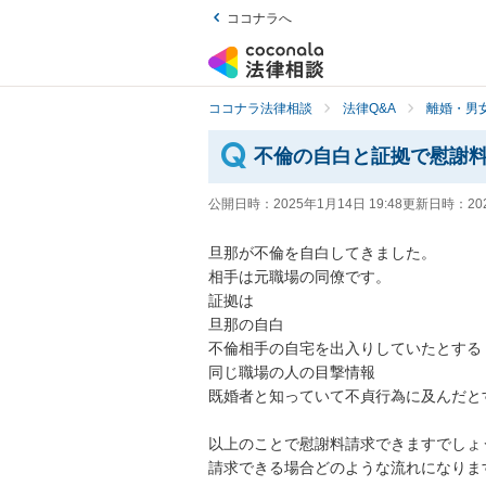
ココナラへ
ココナラ法律相談
法律Q&A
離婚・男
不倫の自白と証拠で慰謝
公開日時：
2025年1月14日 19:48
更新日時：
20
旦那が不倫を自白してきました。

相手は元職場の同僚です。

証拠は

旦那の自白

不倫相手の自宅を出入りしていたとする

同じ職場の人の目撃情報

既婚者と知っていて不貞行為に及んだとす
以上のことで慰謝料請求できますでしょう
請求できる場合どのような流れになりま