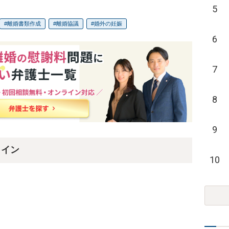
5
離婚書類作成
離婚協議
婚外の妊娠
6
7
8
9
ライン
10