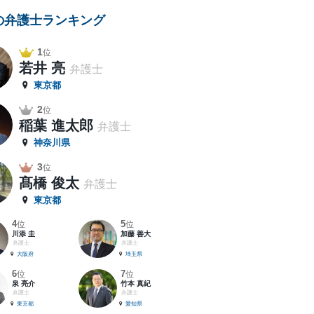
の弁護士ランキング
1
位
若井 亮
弁護士
東京都
2
位
稲葉 進太郎
弁護士
神奈川県
3
位
髙橋 俊太
弁護士
東京都
4
5
位
位
川添 圭
加藤 善大
弁護士
弁護士
大阪府
埼玉県
6
7
位
位
泉 亮介
竹本 真紀
弁護士
弁護士
東京都
愛知県