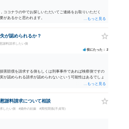
ると思います。 ④性交類似行為を認めているにもかかわらず支
でも同じだと思います。）への対応ではあまり変わらないよう
，ココナラの中でお探しいただいてご連絡をお取りいただく
の交渉でもよいように思いますが，ゼロかどうかの観点であれ
要があるかと思われます。
ます。そうしますと，お近くの弁護士に相談して進めることを
失が認められるか？
#慰謝料請求したい側
役にたった
2
損害賠償を請求する側もしくは刑事事件であれば検察側ですの
実が認められる請求が認められないという可能性はあるでしょ
慰謝料請求について相談
請求したい側
#婚外の妊娠
#異性関係(不貞等)