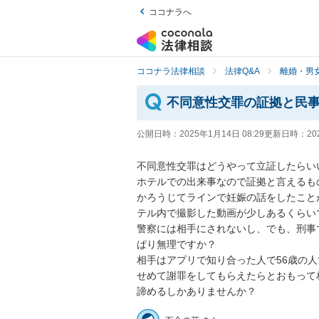
ココナラへ
ココナラ法律相談
法律Q&A
離婚・男
不同意性交罪の証拠と民
公開日時：
2025年1月14日 08:29
更新日時：
20
不同意性交罪はどうやって立証したらいい
ホテルでの出来事なので証拠と言えるもの
かろうじてラインで妊娠の話をしたこと
テル内で撮影した動画が少しあるくらいで
警察には相手にされないし、でも、刑事
ぱり無理ですか？

相手はアプリで知り合った人で56歳の人
せめて謝罪をしてもらえたらとおもって
諦めるしかありませんか？