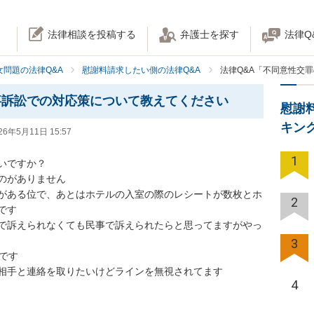
法律相談を投稿する
弁護士を探す
法律Q
女問題の法律Q&A
慰謝料請求したい側の法律Q&A
法律Q&A「不同意性交
事訴訟での対応策について教えてください
慰謝
キン
26年5月11日 15:57
1
ですか？

がありません

がある位で、あとはホテルの入室の際のレシートが数枚とホ
2
す

で訴えられなくても民事で訴えられたらと思ってますがやっ
3
です

相手と連絡を取りたいけどラインを無視されてます

4