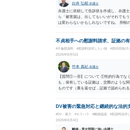
白井 弘昭
弁護士
弁護士に依頼して告訴状を作成し、弁護士
ら「被害届は、出してもいいがそれでもう
は変わらないかもしれないですね。 所轄
ですが、実際に捜査をするのは、結局所轄
す。 一度、最寄りの「刑事に強い」とう
ご参考まで。
不貞相手への慰謝料請求、証拠の有
#不倫慰謝料
#慰謝料請求したい側
#異性関係(不
2026年8月5日
竹本 真紀
弁護士
【質問①～④】について ①性的行為でな
も，保有している証拠は，交際のような関
ものです（裏を返せば，証拠で認められる
ら，慰謝料請求を進めることでよいと思い
して，この点を考慮されることになるかも
を検討するのがよいと思います。今ある証
DV被害の緊急対応と継続的な法的
あれば，前向きに検討を進めるという考え
#DV・暴力
#モラハラ
#離婚協議
#慰謝料請求
とが前提であり，その価値と夫との関係と
2026年8月4日
れば，どのような内容の委任なのか不明で
訴訟にするか，その点の見極めや，相手方
離婚・男女問題に強い弁護士