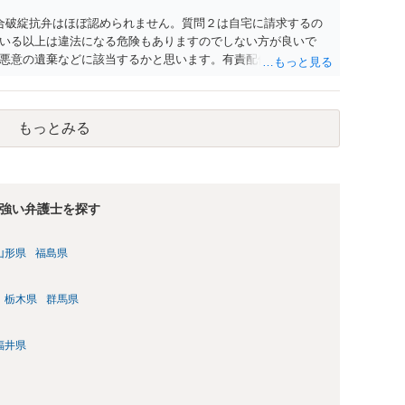
合破綻抗弁はほぼ認められません。質問２は自宅に請求するの
いる以上は違法になる危険もありますのでしない方が良いで
悪意の遺棄などに該当するかと思います。有責配偶者ですので
れても法的に成立しません。質問５は認知すると養育費支払
的に可能ですが法律で強制することはできません。質問６は可
ハメ撮り）、第三者撮影の腕組み写真、夫の自白録音まである
もっとみる
てください。
強い弁護士を探す
山形県
福島県
栃木県
群馬県
福井県