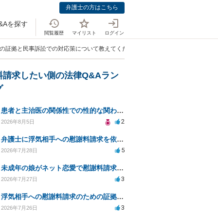
弁護士の方はこちら
&Aを探す
閲覧履歴
マイリスト
ログイン
罪の証拠と民事訴訟での対応策について教えてください」
料請求したい側の法律Q&Aラン
グ
患者と主治医の関係性での性的な関わりからのトラブル
2
2026年8月5日
弁護士に浮気相手への慰謝料請求を依頼する費用相場は？
5
2026年7月28日
未成年の娘がネット恋愛で慰謝料請求を受けた場合の対処法は？
3
2026年7月27日
浮気相手への慰謝料請求のための証拠集めと探偵選び
3
2026年7月26日