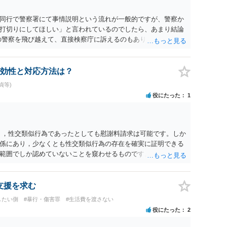
同行で警察署にて事情説明という流れが一般的ですが、警察か
打切りにしてほしい」と言われているのでしたら、あまり結論
の警察を飛び越えて、直接検察庁に訴えるのもありかもしれない
だと思われますので、やはり結論は変わらないかもしれないで
たっている弁護士に相談してみてはいかがでしょうか。 以上、
効性と対応方法は？
貞等)
役にたった
1
く，性交類似行為であったとしても慰謝料請求は可能です。しか
係にあり，少なくとも性交類似行為の存在を確実に証明できる
範囲でしか認めていないことを窺わせるものです。）。ですか
ます。 ただ．慰謝料額については，婚姻破綻に至っていないと
しれません。 ②夫との今後のことを考えて書いてもらうか否か
拠以上のことを証明（証明力を強めることも含む）できるので
支援を求む
方でもよいでしょう。慰謝料請求としては証拠として使えるこ
したい側
#暴行・傷害罪
#生活費を渡さない
の均衡のように思います。 ③行政書士に委任をしているのであ
役にたった
2
すが，その行政書士との協議になると思います。請求するか，
は性交類似行為は認めているのか，それさえも否定しているの