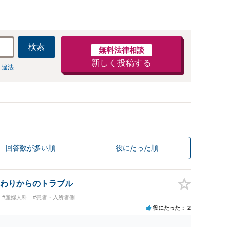
検索
無料法律相談
新しく投稿する
 違法
回答数が多い順
役にたった順
わりからのトラブル
#産婦人科
#患者・入所者側
役にたった
2