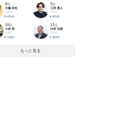
8
9
位
位
大橋 卓生
三村 勇人
弁護士
弁護士
東京都
東京都
10
11
位
位
小杉 和
白井 弘昭
弁護士
弁護士
京都府
愛知県
もっと見る