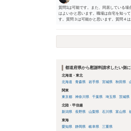
質問1は可能です。また、同居している場
はよいかと思います。職場は自宅を知って
す。質問３は可能かと思います。質問４は
相手方からの離婚は拒否しても仮に訴訟さ
い、相続権が発生します。合意があれば法
能です。質問７は不貞行為の写真データ（
のであれば十分かと思います。ご参考にし
都道府県から慰謝料請求したい側に
北海道・東北
北海道
青森県
岩手県
宮城県
秋田県
関東
東京都
神奈川県
千葉県
埼玉県
茨城県
北陸・甲信越
新潟県
長野県
山梨県
石川県
富山県
東海
愛知県
静岡県
岐阜県
三重県