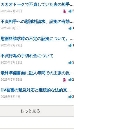
カカオトークで不貞していた夫の相手を特定したい
2
2026年7月20日
不貞相手への慰謝料請求、証拠の有効性と対応方法は？
1
2026年8月5日
慰謝料請求時の不定の証拠について。効力があるのか知りたい。
1
2026年7月29日
不貞行為の手切れ金について
3
2026年7月21日
最終準備書面に証人尋問での主張の反論を加えて良いか
2
2026年7月15日
DV被害の緊急対応と継続的な法的支援を求む
2
2026年8月4日
もっと見る