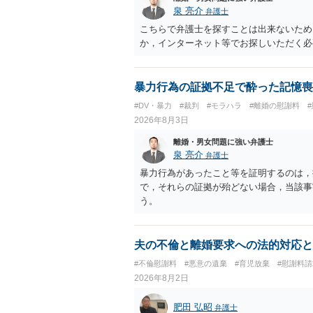
かによって，考え方・進め方は変わってく
泉 亮介
弁護士
払を拒否するのであれば，本人（行政書士
こちらで弁護士を探すことは出来ないため
に思います。減額で折り合えるなら本人様
か，インターネット等でお探しいただく必
ば，訴訟に進むしかなくなるようにも思い
検討した方がよいようにも思います。
暴力行為の証拠不足で酔った記憶喪
#DV・暴力
#裁判
#モラハラ
#離婚の慰謝料
2026年8月3日
離婚・男女問題に強い弁護士
泉 亮介
弁護士
暴力行為があったこと等を証明するのは，
で，それらの証拠が殆どない場合，当該事
う。
夫の不倫と離婚要求への法的対応と
#不倫慰謝料
#悪意の遺棄
#育児放棄
#慰謝料
2026年8月2日
肥田 弘昭
弁護士