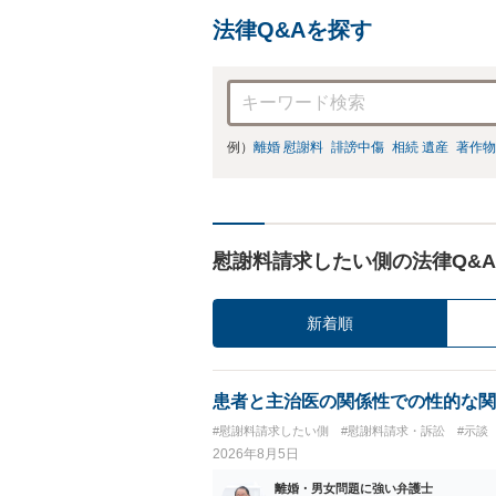
法律Q&Aを探す
例）
離婚 慰謝料
誹謗中傷
相続 遺産
著作物
慰謝料請求したい側の法律Q&A
新着順
患者と主治医の関係性での性的な関
#慰謝料請求したい側
#慰謝料請求・訴訟
#示談
2026年8月5日
離婚・男女問題に強い弁護士