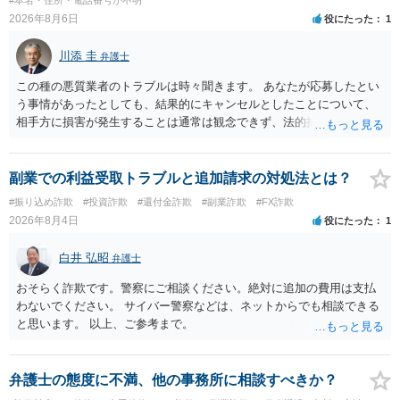
2026年8月6日
役にたった
1
川添 圭
弁護士
この種の悪質業者のトラブルは時々聞きます。 あなたが応募したとい
う事情があったとしても、結果的にキャンセルとしたことについて、
相手方に損害が発生することは通常は観念できず、法的措置を採って
も認められません。この種の言説は半ば脅しのようなものです。 ま
ず、最寄りの消費生活センターへ相談し、連絡を無視してよいかどう
かのアドバイスを受けられることをお勧めします。しつこいようであ
副業での利益受取トラブルと追加請求の対処法とは？
れば、弁護士へ依頼して警告してもらうことも必要になるかもしれま
#振り込め詐欺
#投資詐欺
#還付金詐欺
#副業詐欺
#FX詐欺
せん。
2026年8月4日
役にたった
1
白井 弘昭
弁護士
おそらく詐欺です。警察にご相談ください。絶対に追加の費用は支払
わないでください。 サイバー警察などは、ネットからでも相談できる
と思います。 以上、ご参考まで。
弁護士の態度に不満、他の事務所に相談すべきか？