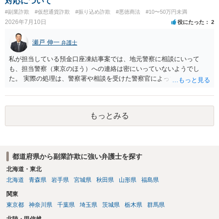
対応について
#副業詐欺
#仮想通貨詐欺
#振り込め詐欺
#悪徳商法
#10〜50万円未満
2026年7月10日
役にたった
2
瀬戸 伸一
弁護士
私が担当している預金口座凍結事案では、地元警察に相談にいって
も、担当警察（東京のほう）への連絡は密にいっていないようでし
た。 実際の処理は、警察署や相談を受けた警察官によってだいぶ変わ
ると思われます。 不安があれば、費用はかかりますが、警察対応につ
いて弁護士に依頼を検討されてください。
もっとみる
都道府県から副業詐欺に強い弁護士を探す
北海道・東北
北海道
青森県
岩手県
宮城県
秋田県
山形県
福島県
関東
東京都
神奈川県
千葉県
埼玉県
茨城県
栃木県
群馬県