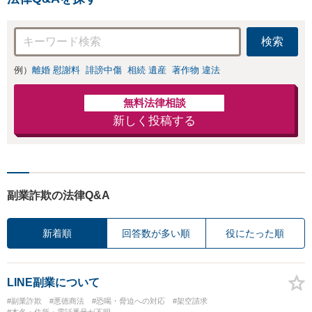
検索
例）
離婚 慰謝料
誹謗中傷
相続 遺産
著作物 違法
無料法律相談
新しく投稿する
副業詐欺の法律Q&A
新着順
回答数が多い順
役にたった順
LINE副業について
#副業詐欺
#悪徳商法
#恐喝・脅迫への対応
#架空請求
#本名・住所・電話番号が不明