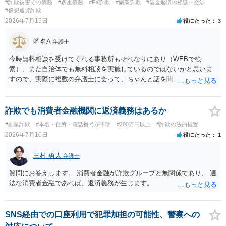
#詐欺被害での債務
#多重債務
#FX詐欺
#副業詐欺
#借金返済の相談・交渉
#仮想通貨詐欺
2026年7月15日
役にたった
3
匿名A
弁護士
今時無料相談を受けてくれる事務所もそれなりにあり（WEBで検
索）、また自治体でも無料相談を実施しているのではないかと思いま
すので、実際に複数の弁護士に会って、ちゃんと話を聞いてくれる
方、高圧的ではない方に相談した方が良いでしょう。その弁護士の方
はそもそも事案を把握できていないようですので、御相談の案件につ
いては弁護士として能力不足なのかもしれません。相手にしない方が
詐欺でも消費者金融機関に返済義務はあるか
良いと思います。ただ、仮想通貨詐欺の被害回復は現実的には難しい
#副業詐欺
#本名・住所・電話番号が不明
#200万円以上
#詐欺の法的措置
かもしれません。
2026年7月10日
役にたった
1
三村 勇人
弁護士
質問にお答えします。 消費者金融が詐欺グループと無関係であり、 適
法な消費者金融であれば、返済義務が生じます。
SNS経由での口座利用で犯罪加担の可能性、警察への