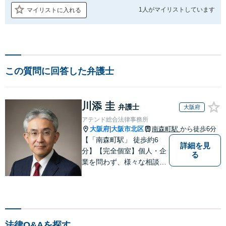
1人が
マイリストしています
マイリストに入れる
この質問に回答した弁護士
川添 圭
弁護士
大阪府
アテンド総合法律事務所
大阪府
大阪市北区
南森町駅
から徒歩6分
|
【「南森町駅」 徒歩約6
詳細を見
分】【完全個室】個人・企
る
業を問わず、様々な相談を
受け付けております。解決
へ向けて、適切なアドバイ
スをさせていただきます。
法律Q&Aを探す