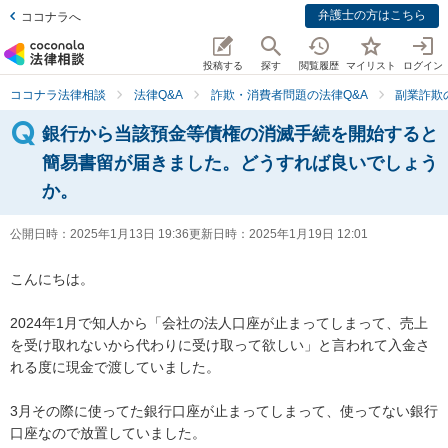
弁護士の方はこちら
ココナラへ
投稿する
探す
閲覧履歴
マイリスト
ログイン
ココナラ法律相談
法律Q&A
詐欺・消費者問題の法律Q&A
副業詐欺
銀行から当該預金等債権の消滅手続を開始すると
簡易書留が届きました。どうすれば良いでしょう
か。
公開日時：
2025年1月13日 19:36
更新日時：
2025年1月19日 12:01
こんにちは。

2024年1月で知人から「会社の法人口座が止まってしまって、売上
を受け取れないから代わりに受け取って欲しい」と言われて入金さ
れる度に現金で渡していました。

3月その際に使ってた銀行口座が止まってしまって、使ってない銀行
口座なので放置していました。
