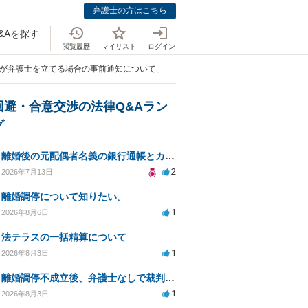
弁護士の方はこちら
&Aを探す
閲覧履歴
マイリスト
ログイン
手が弁護士を立てる場合の事前通知について」
回避・合意交渉の法律Q&Aラン
グ
離婚後の元配偶者名義の銀行通帳とカードの処分方法について
2
2026年7月13日
離婚調停について知りたい。
1
2026年8月6日
法テラスの一括精算について
1
2026年8月3日
離婚調停不成立後、弁護士なしで裁判を進める方法は？
1
2026年8月3日