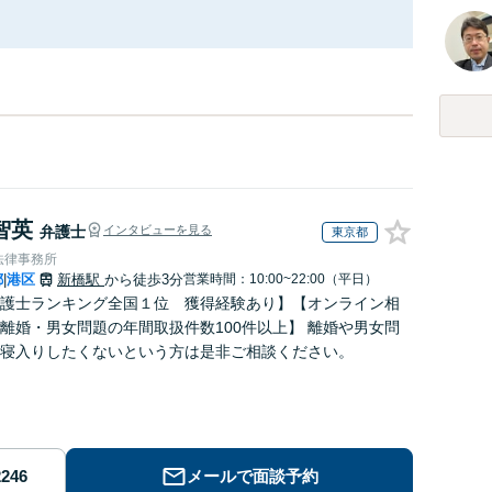
智英
弁護士
インタビューを見る
東京都
法律事務所
都
港区
新橋駅
から徒歩3分
営業時間：10:00~22:00（平日）
|
護士ランキング全国１位 獲得経験あり】【オンライン相
離婚・男女問題の年間取扱件数100件以上】 離婚や男女問
寝入りしたくないという方は是非ご相談ください。
メールで面談予約