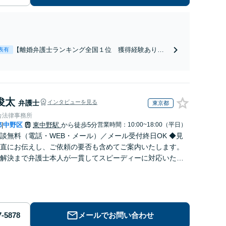
【離婚弁護士ランキング全国１位 獲得経験あり】
表有
【初回相談料１時間１万１０００円】【離婚・不倫
問題に特化／実績多数】財産分与、慰謝料、養育費
等で金銭的に満足できる解決を目指します。
俊太
弁護士
インタビューを見る
東京都
合法律事務所
都
中野区
東中野駅
から徒歩5分
営業時間：10:00~18:00（平日）
|
談無料（電話・WEB・メール）／メール受付終日OK ◆見
直にお伝えし、ご依頼の要否も含めてご案内いたします。
解決まで弁護士本人が一貫してスピーディーに対応いたし
◆累計相談2000件以上・解決実績500件以上
メールでお問い合わせ