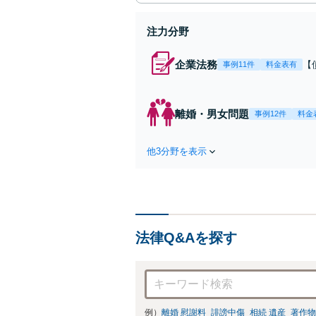
注力分野
企業法務
【
事例11件
料金表有
応
決
を
離婚・男女問題
事例12件
料金
件
他3分野を表示
法律Q&Aを探す
例）
離婚 慰謝料
誹謗中傷
相続 遺産
著作物