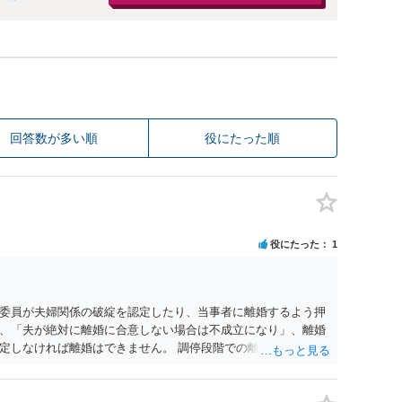
回答数が多い順
役にたった順
役にたった
1
委員が夫婦関係の破綻を認定したり、当事者に離婚するよう押
、「夫が絶対に離婚に合意しない場合は不成立になり」、離婚
定しなければ離婚はできません。 調停段階での離婚成立を希望
条件提示をする等、模索するほかありません（極端な話をいえ
」として提示された条件を全部丸呑みする、という方法しかな
たくないという考えを見透かされてしまうと、逆に足下を見ら