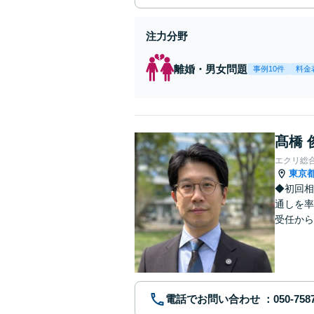
注力分野
離婚・男女問題
事例10件
料金
髙橋 
エクリ総
東京
◆初回相
通しを率
受任から
ます。 
電話でお問い合わせ