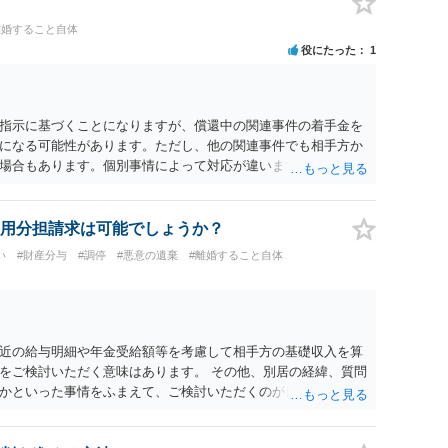
ます。 夫が離婚に抵抗する可能性が高いのであれば、むしろ
離婚すること自体
因を主張し、判決へ持っていく方が近道であることも少なくあ
役にたった
1
・依頼した方がよいと思います。
指示に基づくことになりますが、償還中の関連事件の着手金を
になる可能性があります。ただし、他の関連事件でも相手方か
場合もあります。個別事情によって対応が違いますので、法テ
用分担請求は可能でしょうか？
い
#財産分与
#調停
#悪意の遺棄
#離婚すること自体
近の給与明細や年金受給額等を考慮して相手方の基礎収入を算
をご検討いただく意味はあります。 その他、別居の経緯、質問
かといった事情をふまえて、ご検討いただくのが良いかと思い