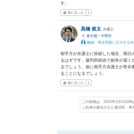
す。
役に立った
1
髙橋 俊太
弁護士
東京都
>
中野区
離婚・男女問題に注力する弁
相手方が弁護士に依頼した場合、期日
るはずです。裁判所経由で副本が届く
るでしょう。仮に相手方弁護士が答弁
ることになるでしょう。
役に立った
1
この投稿は、2025年1月13日
ご自身の責任のもと適法性・有