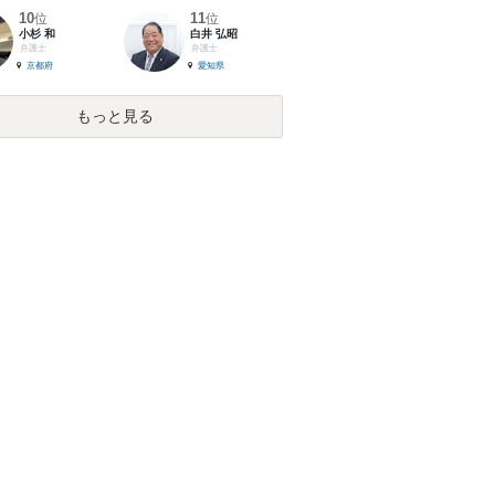
10
11
位
位
小杉 和
白井 弘昭
弁護士
弁護士
京都府
愛知県
もっと見る