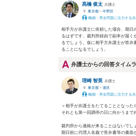
髙橋 俊太
弁護士
東京都
>
中野区
離婚・男女問題に注力する弁
相手方が弁護士に依頼した場合、期日
るはずです。裁判所経由で副本が届く
るでしょう。仮に相手方弁護士が答弁
ることになるでしょう。
弁護士からの回答タイム
理崎 智英
弁護士
東京都
>
港区
離婚・男女問題に注力する弁
＞相手が弁護士をたてることとなったら
それとも第一回調停の日に向かうまでわ
裁判所から連絡が来ることはないでしょ
期日前に代理人名義で答弁書等の書面