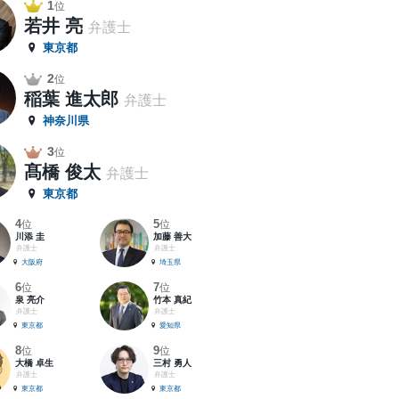
1
位
若井 亮
弁護士
東京都
2
位
稲葉 進太郎
弁護士
神奈川県
3
位
髙橋 俊太
弁護士
東京都
4
5
位
位
川添 圭
加藤 善大
弁護士
弁護士
大阪府
埼玉県
6
7
位
位
泉 亮介
竹本 真紀
弁護士
弁護士
東京都
愛知県
8
9
位
位
大橋 卓生
三村 勇人
弁護士
弁護士
東京都
東京都