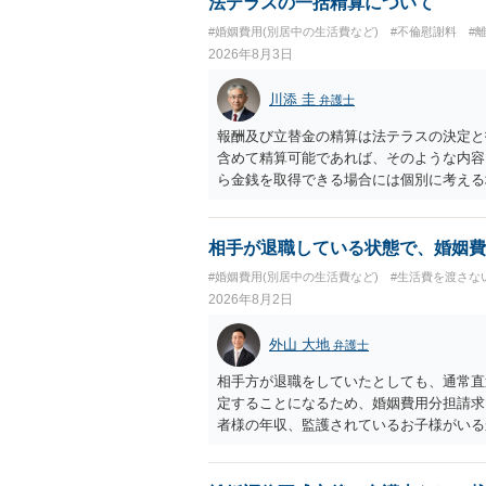
法テラスの一括精算について
れてしまいますので、注意する必要があり
#婚姻費用(別居中の生活費など)
#不倫慰謝料
#
淡々と調停不成立にして離婚訴訟で離婚原
2026年8月3日
りません。見通し等を含め、弁護士へ相談
川添 圭
弁護士
報酬及び立替金の精算は法テラスの決定と
含めて精算可能であれば、そのような内容
ら金銭を取得できる場合には個別に考える
ラスへお尋ねいただいた方が確実です。
相手が退職している状態で、婚姻費
#婚姻費用(別居中の生活費など)
#生活費を渡さな
2026年8月2日
外山 大地
弁護士
相手方が退職をしていたとしても、通常直
定することになるため、婚姻費用分担請求
者様の年収、監護されているお子様がいる
ます。