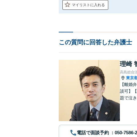
マイリストに入れる
この質問に回答した弁護士
理崎 
高島総合
東京
【離婚弁
談可】【
題で泣き
電話で面談予約