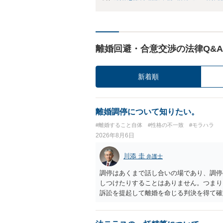
離婚回避・合意交渉の法律Q&A
新着順
離婚調停について知りたい。
#離婚すること自体
#性格の不一致
#モラハラ
2026年8月6日
川添 圭
弁護士
調停はあくまで話し合いの場であり、調停
しつけたりすることはありません。つまり
訴訟を提起して離婚を命じる判決を得て確
するなら、夫が離婚に前向きになるような
ば、夫から「この条件なら離婚してもよい
いかもしれません）。ただ、離婚訴訟をし