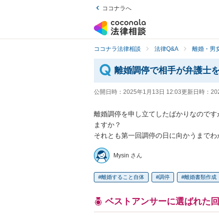
ココナラへ
ココナラ法律相談
法律Q&A
離婚・男
離婚調停で相手が弁護士
公開日時：
2025年1月13日 12:03
更新日時：
20
離婚調停を申し立てしたばかりなのです
ますか？

それとも第一回調停の日に向かうまでわ
Mysin さん
離婚すること自体
調停
離婚書類作成
ベストアンサーに選ばれた