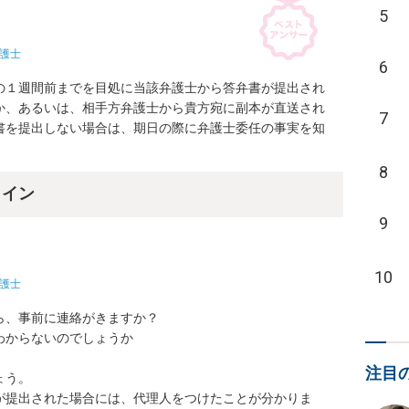
5
護士
6
の１週間前までを目処に当該弁護士から答弁書が提出され
か、あるいは、相手方弁護士から貴方宛に副本が直送され
7
書を提出しない場合は、期日の際に弁護士委任の事実を知
8
ライン
9
10
護士
、事前に連絡がきますか？

からないのでしょうか

注目
う。

が提出された場合には、代理人をつけたことが分かりま