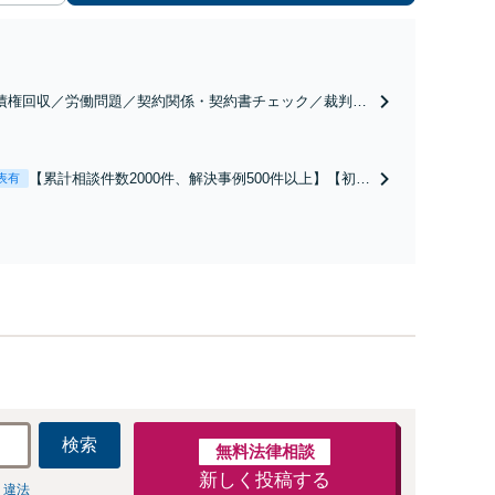
債権回収／労働問題／契約関係・契約書チェック／裁判対
】取引先とのトラブル・会社内のトラブルなど、事後の解
だけでなく予防法務までワンストップで対応！顧問弁護士
お探しの方もご相談ください！【顧問経験豊富】【個別案
【累計相談件数2000件、解決事例500件以上】【初回
表有
も対応OK】
相談（電話・WEB）無料】「オーダーメイドの解決
策を提示」依頼者様の話を丁寧にうかがい、どんな
不安があるのか、何を解決したいのかを正確に読み
取ります。【東京都在住以外の方も対応】
検索
無料法律相談
新しく投稿する
 違法