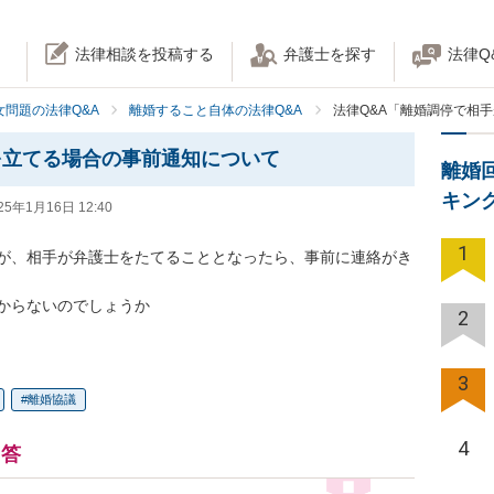
法律相談を投稿する
弁護士を探す
法律Q
女問題の法律Q&A
離婚すること自体の法律Q&A
法律Q&A「離婚調停で相
を立てる場合の事前通知について
離婚
キン
25年1月16日 12:40
1
が、相手が弁護士をたてることとなったら、事前に連絡がき
からないのでしょうか
2
3
離婚協議
4
回答