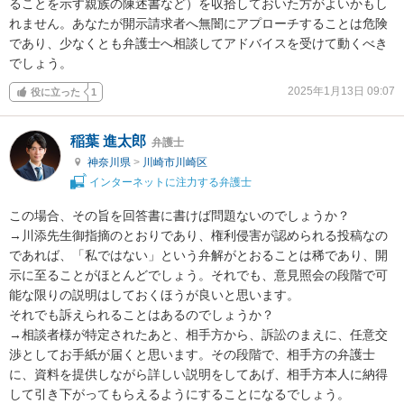
ることを示す親族の陳述書など）を収拾しておいた方がよいかもし
れません。あなたが開示請求者へ無闇にアプローチすることは危険
であり、少なくとも弁護士へ相談してアドバイスを受けて動くべき
でしょう。
2025年1月13日 09:07
役に立った
1
稲葉 進太郎
弁護士
神奈川県
>
川崎市川崎区
インターネットに注力する弁護士
この場合、その旨を回答書に書けば問題ないのでしょうか？

→川添先生御指摘のとおりであり、権利侵害が認められる投稿なの
であれば、「私ではない」という弁解がとおることは稀であり、開
示に至ることがほとんどでしょう。それでも、意見照会の段階で可
能な限りの説明はしておくほうが良いと思います。

それでも訴えられることはあるのでしょうか？

→相談者様が特定されたあと、相手方から、訴訟のまえに、任意交
渉としてお手紙が届くと思います。その段階で、相手方の弁護士
に、資料を提供しながら詳しい説明をしてあげ、相手方本人に納得
して引き下がってもらえるようにすることになるでしょう。