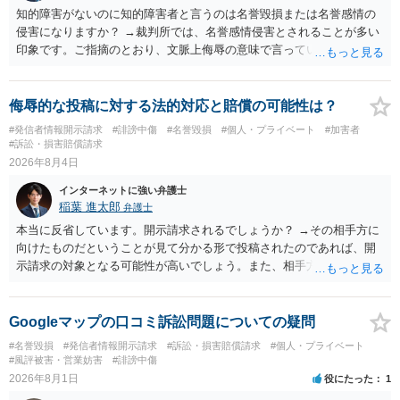
知的障害がないのに知的障害者と言うのは名誉毀損または名誉感情の
侵害になりますか？ →裁判所では、名誉感情侵害とされることが多い
印象です。ご指摘のとおり、文脈上侮辱の意味で言っている点も加味
されていると思います。
侮辱的な投稿に対する法的対応と賠償の可能性は？
#発信者情報開示請求
#誹謗中傷
#名誉毀損
#個人・プライベート
#加害者
#訴訟・損害賠償請求
2026年8月4日
インターネットに強い弁護士
稲葉 進太郎
弁護士
本当に反省しています。開示請求されるでしょうか？ →その相手方に
向けたものだということが見て分かる形で投稿されたのであれば、開
示請求の対象となる可能性が高いでしょう。また、相手方の投稿した
文章からすると、実際に発信者情報開示請求がなされる可能性がある
と存じます。発信者情報開示請求が進むと、投稿に使った回線の契約
者のところに、意見照会がなされます。アカウント情報開示の場合
Googleマップの口コミ訴訟問題についての疑問
は、アカウントの登録メールに意見照会がなされます。 また、された
#名誉毀損
#発信者情報開示請求
#訴訟・損害賠償請求
#個人・プライベート
場合賠償金はいくらでしょうか。 →ケースバイケースであり、数万円
#風評被害・営業妨害
#誹謗中傷
から１００万単位まで様々でしょう。裁判外であれば交渉して相手方
2026年8月1日
役にたった
1
の請求額から減額することを試みることとなるでしょう。