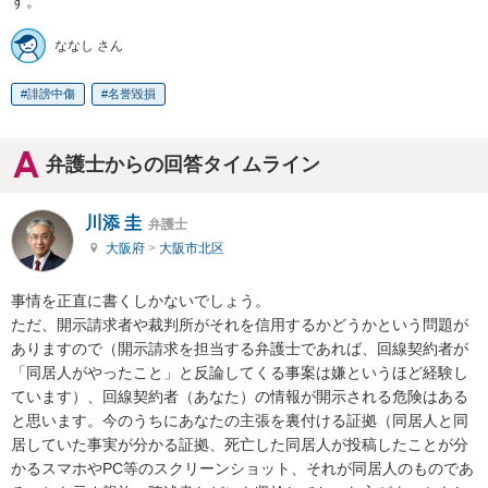
す。
ななし さん
誹謗中傷
名誉毀損
弁護士からの回答タイムライン
川添 圭
弁護士
大阪府
>
大阪市北区
事情を正直に書くしかないでしょう。

ただ、開示請求者や裁判所がそれを信用するかどうかという問題が
ありますので（開示請求を担当する弁護士であれば、回線契約者が
「同居人がやったこと」と反論してくる事案は嫌というほど経験し
ています）、回線契約者（あなた）の情報が開示される危険はある
と思います。今のうちにあなたの主張を裏付ける証拠（同居人と同
居していた事実が分かる証拠、死亡した同居人が投稿したことが分
かるスマホやPC等のスクリーンショット、それが同居人のものであ