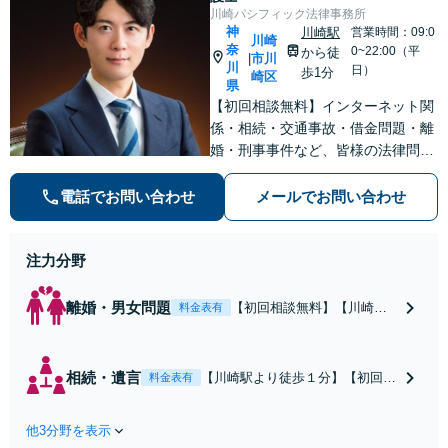
川崎パシフィック法律事務所
神
川崎駅
営業時間：09:0
川崎
奈
0~22:00（平
から徒
市川
|
川
日）
歩1分
崎区
県
【初回相談無料】インターネット関
係・相続・交通事故・借金問題・離
婚・刑事事件など、皆様の法律問題
を解決すべく、親身になって取り組
みます。クチコミ・リピーターの方
電話でお問い合わせ
メールでお問い合わせ
も多数。お気軽にお問い合わせ下さ
い。
注力分野
離婚・男女問題
【初回相談無料】【川崎駅
料金表有
徒歩1分】不貞行為の慰謝料
（請求された／請求した
い）・熟年離婚・年金分
相続・遺言
【川崎駅より徒歩１分】【初回相
料金表有
割・婚姻費用・養育費・財
談無料】遺産相続トラブルや遺言
産分与・離婚の慰謝料など
作成などの相続問題に豊富な実績
実績多数。川崎地域に根ざ
他3分野を表示
があります。安心・信頼・丁寧を
した弁護士として、あなた