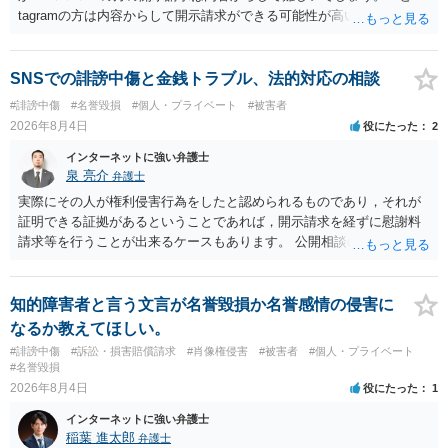
tagramの方は内容からして開示請求ができる可能性が高いでしょう。
ただ、アカウントが削除されていると開示請求は失敗する可能性が高
いでしょう。７月中にアカウントが削除されている場合、今から進め
ても失敗する可能性が高いように思われます。 相手を特定できた場
SNSでの誹謗中傷と金銭トラブル、法的対応の相談
合、相手に全ての弁護士費用を負担させることは可能でしょうか？ →
#誹謗中傷
#名誉毀損
#個人・プライベート
#被害者
訴訟外の交渉で相手方が認めれば負担させることができるでしょう。
2026年8月4日
役にたった
2
訴訟で判決となった場合は、実際の弁護士費用が認められる場合と認
められない場合があり何ともいえないところでしょう。
インターネットに強い弁護士
泉 亮介
弁護士
実際にその人が権利侵害行為をしたと認められるものであり，それが
証明できる証拠があるということであれば，開示請求を経ずに慰謝料
請求等を行うことが出来るケースもあります。 公開相談の場では回答
は難しいかと思われますので，お手持ちの証拠資料を持参の上弁護士
に個別に相談されると良いでしょう。
知的障害者と言う文言が名誉毀損か名誉感情の侵害に
なるか教えてほしい。
#誹謗中傷
#訴訟・損害賠償請求
#肖像権侵害
#被害者
#個人・プライベート
#名誉毀損
2026年8月4日
役にたった
1
インターネットに強い弁護士
稲葉 進太郎
弁護士