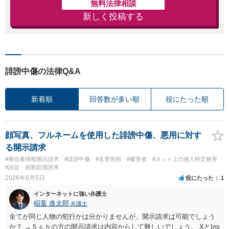
無料法律相談
新しく投稿する
誹謗中傷の法律Q&A
新着順
回答数が多い順
役にたった順
顔写真、フルネームを使用した誹謗中傷、悪用に対す
る開示請求
#発信者情報開示請求
#誹謗中傷
#名誉毀損
#被害者
#ネット上の個人特定被害
#訴訟・損害賠償請求
2026年8月5日
役にたった
1
インターネットに強い弁護士
稲葉 進太郎
弁護士
全てが同じ人物の犯行かは分かりませんが、開示請求は可能でしょう
か？ →５ｃｈの方の開示請求は内容からして難しいでしょう。 XとIns