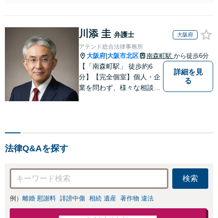
心がけ，質の高いリーガルサービ
の人生の再スタートを全力
スを目指しております。
で後押しします。
川添 圭
弁護士
大阪府
アテンド総合法律事務所
大阪府
大阪市北区
南森町駅
から徒歩6分
|
【「南森町駅」 徒歩約6
詳細を見
分】【完全個室】個人・企
る
業を問わず、様々な相談を
受け付けております。解決
へ向けて、適切なアドバイ
スをさせていただきます。
法律Q&Aを探す
検索
例）
離婚 慰謝料
誹謗中傷
相続 遺産
著作物 違法