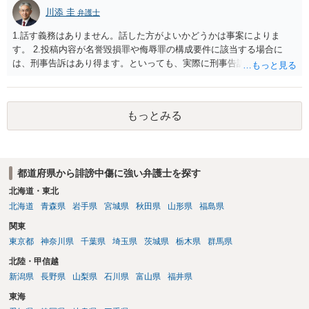
川添 圭
弁護士
1.話す義務はありません。話した方がよいかどうかは事案によりま
す。 2.投稿内容が名誉毀損罪や侮辱罪の構成要件に該当する場合に
は、刑事告訴はあり得ます。といっても、実際に刑事告訴に動くかど
うかは事案によります。 3.これも事案によりますが、半年から1年程度
です。Googleは電話番号の開示請求もできることが多いので、少しで
も特定可能になるよう、複数ルートで開示請求が行われることが多い
もっとみる
です。さらにいえば、利用者からの口コミ投稿の場合、開示請求者は
ある程度対象者を特定できている（ただし証拠による裏付けか必要な
ので発信者情報開示請求をする）というケースが比較的多いと思われ
ます。
都道府県から誹謗中傷に強い弁護士を探す
北海道・東北
北海道
青森県
岩手県
宮城県
秋田県
山形県
福島県
関東
東京都
神奈川県
千葉県
埼玉県
茨城県
栃木県
群馬県
北陸・甲信越
新潟県
長野県
山梨県
石川県
富山県
福井県
東海