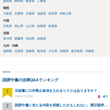
愛知県
静岡県
岐阜県
三重県
関西
大阪府
兵庫県
京都府
滋賀県
奈良県
和歌山県
中国
広島県
岡山県
山口県
鳥取県
島根県
四国
香川県
愛媛県
高知県
徳島県
九州・沖縄
福岡県
佐賀県
長崎県
熊本県
大分県
宮崎県
鹿児島県
沖縄県
誹謗中傷の法律Q&Aランキング
1
示談書に口外禁止条項を入れるリスクはありますか？
5
2026年7月23日
2
誹謗中傷に当たる内容を投稿したかもしれない。開示請求や民事刑事裁判に発展しうるのか教えて欲しい。