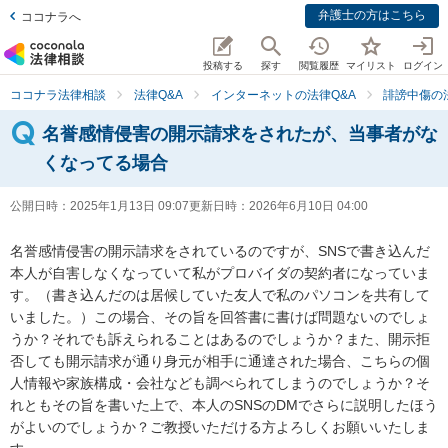
弁護士の方はこちら
ココナラへ
投稿する
探す
閲覧履歴
マイリスト
ログイン
ココナラ法律相談
法律Q&A
インターネットの法律Q&A
誹謗中傷の
名誉感情侵害の開示請求をされたが、当事者がな
くなってる場合
公開日時：
2025年1月13日 09:07
更新日時：
2026年6月10日 04:00
名誉感情侵害の開示請求をされているのですが、SNSで書き込んだ
本人が自害しなくなっていて私がプロバイダの契約者になっていま
す。（書き込んだのは居候していた友人で私のパソコンを共有して
いました。）この場合、その旨を回答書に書けば問題ないのでしょ
うか？それでも訴えられることはあるのでしょうか？また、開示拒
否しても開示請求が通り身元が相手に通達された場合、こちらの個
人情報や家族構成・会社なども調べられてしまうのでしょうか？そ
れともその旨を書いた上で、本人のSNSのDMでさらに説明したほう
がよいのでしょうか？ご教授いただける方よろしくお願いいたしま