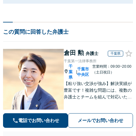
この質問に回答した弁護士
倉田 勲
弁護士
千葉県
千葉第一法律事務所
千
営業時間：09:00~20:00
千葉市
葉
|
（土日祝日）
中央区
県
【粘り強い交渉が強み】解決実績が
豊富です！複雑な問題には、複数の
弁護士とチームを組んで対応いたし
ます。【安心・分かりやすい料金体
系】些細なお悩みにも、丁寧に寄り
添い、不安を軽減します。まずはお
電話でお問い合わせ
メールでお問い合わせ
気軽にご相談ください。