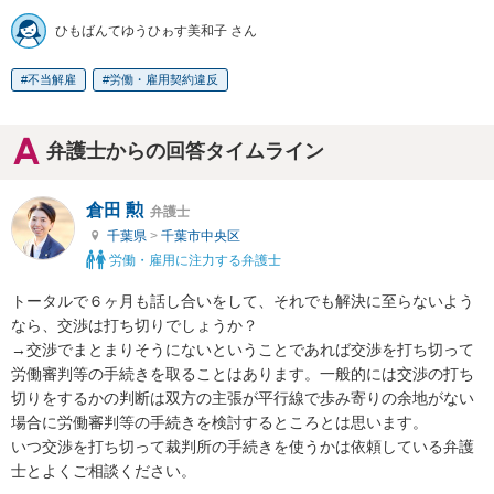
ひもばんてゆうひゎす美和子 さん
不当解雇
労働・雇用契約違反
弁護士からの回答タイムライン
倉田 勲
弁護士
千葉県
>
千葉市中央区
労働・雇用に注力する弁護士
トータルで６ヶ月も話し合いをして、それでも解決に至らないよう
なら、交渉は打ち切りでしょうか？

→交渉でまとまりそうにないということであれば交渉を打ち切って
労働審判等の手続きを取ることはあります。一般的には交渉の打ち
切りをするかの判断は双方の主張が平行線で歩み寄りの余地がない
場合に労働審判等の手続きを検討するところとは思います。

いつ交渉を打ち切って裁判所の手続きを使うかは依頼している弁護
士とよくご相談ください。