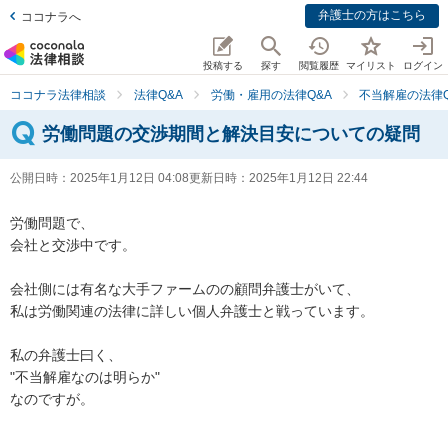
弁護士の方はこちら
ココナラへ
投稿する
探す
閲覧履歴
マイリスト
ログイン
ココナラ法律相談
法律Q&A
労働・雇用の法律Q&A
不当解雇の法律Q
労働問題の交渉期間と解決目安についての疑問
公開日時：
2025年1月12日 04:08
更新日時：
2025年1月12日 22:44
労働問題で、

会社と交渉中です。

会社側には有名な大手ファームのの顧問弁護士がいて、

私は労働関連の法律に詳しい個人弁護士と戦っています。

私の弁護士曰く、

"不当解雇なのは明らか"

なのですが。
