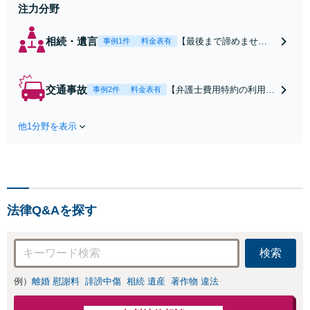
注力分野
相続・遺言
【最後まで諦めませ
事例1件
料金表有
ん】親族間の交渉、複
雑な手続き、全て対応
します！不利な条件で
交通事故
【弁護士費用特約の利用＆
事例2件
料金表有
合意してしまう前にご
Zoom相談可】【死亡・骨
相談ください。【土
折・後遺障害・むち打ち
地・不動産】長期化し
他1分野を表示
等】交通事故でご家族がな
ている問題もできる限
くなってしまった方やお怪
り円滑な交渉へと導き
我された方はまずご相談く
ます。事業承継／相続
ださい。ご自身での対応で
放棄も対応可能。【JR
は損をしてしまうかもしれ
千葉駅近く】駐車場あ
ません。代わりに交渉・手
り
法律Q&Aを探す
続きをし、負担を軽減。
検索
例）
離婚 慰謝料
誹謗中傷
相続 遺産
著作物 違法