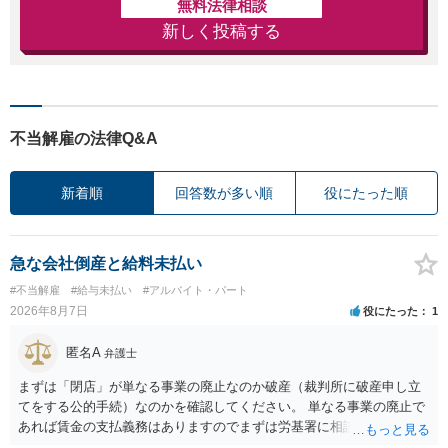
無料法律相談
新しく投稿する
不当解雇の法律Q&A
新着順
回答数が多い順
役にたった順
急な会社倒産と給料未払い
#不当解雇
#給与未払い
#アルバイト・パート
2026年8月7日
役にたった
1
匿名A
弁護士
まずは「閉店」が単なる事業の廃止なのか破産（裁判所に破産申し立
てをする公的手続）なのかを確認してください。 単なる事業の廃止で
あれば賃金の支払義務はありますのでまずは労基署に相談してくださ
い。破産申立てであれば破産手続きの中で破産管財人から（全額は難