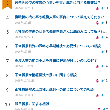
3
民事訴訟での被告の心無い発言が裁判に与える影響は？
18
2025年1月29日
4
復職後の成功率や報復人事の事例について教えてください
18
2025年1月2日
5
会社側の虚偽の話を労働審判員さんは鵜呑みにして騙されてしまいました。
14
2022年7月27日
6
不当解雇裁判の戦略と早期解決の必要性についての相談
18
2026年1月8日
7
高度人材の能力不足を理由に解雇が難しいのはなぜ？
14
2025年10月17日
8
不当解雇か情報漏洩の疑いに関する相談
12
2025年10月11日
9
正社員解雇の正当性と裁判への備えについての相談
11
2025年1月14日
10
即日解雇に関する相談
7
2024年4月10日