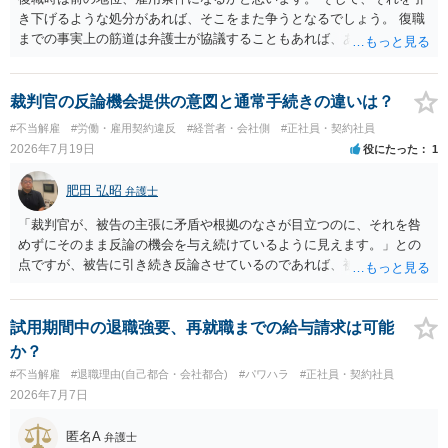
き下げるような処分があれば、そこをまた争うとなるでしょう。 復職
までの事実上の筋道は弁護士が協議することもあれば、あなたがご自
身で協議することもあります。 たいていは、訴訟判決までの依頼でし
ょうから、別途費用が発生することもありますが、出勤日時の設定く
らいならサービスでしてくれるかもしれません。
裁判官の反論機会提供の意図と通常手続きの違いは？
#不当解雇
#労働・雇用契約違反
#経営者・会社側
#正社員・契約社員
2026年7月19日
役にたった
1
肥田 弘昭
弁護士
「裁判官が、被告の主張に矛盾や根拠のなさが目立つのに、それを咎
めずにそのまま反論の機会を与え続けているように見えます。」との
点ですが、被告に引き続き反論させているのであれば、被告の主張が
不十分な点が裁判官からしてもあるからかと思います。手続保障を尽
くしている場合があります。被告がこれ以上ありませんと言えば終わ
るかと思います。ご参考にしてください。
試用期間中の退職強要、再就職までの給与請求は可能
か？
#不当解雇
#退職理由(自己都合・会社都合)
#パワハラ
#正社員・契約社員
2026年7月7日
匿名A
弁護士