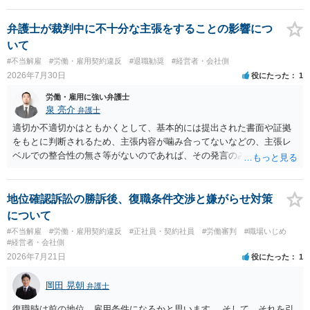
しいかもしれませんが）賃金などの労働債権は他の債務より優先して
支払われます。ただし支払までにかなり時間がかかるでしょう。 さら
弁護士が裁判中に不十分な主張をすることの影響につ
に、「独立行政法人労働者健康安全機構 」という公的機関が未払賃金
いて
の立替事業を行っています。詳しくは、同機構の＜未払賃金立替払相
#不当解雇
#労働・雇用契約違反
#退職勧奨
#経営者・会社側
談コーナー＞ TEL 044-431-8663 相談時間：土日祝日を除く9:15～1
2026年7月30日
役にたった
1
7:00 に相談してみてください。同じように未払となった他の従業員の
方がいれば一緒に相談してみるといいでしょう。
労働・雇用に強い弁護士
泉 亮介
弁護士
適切か不適切かはともかくとして、基本的には提出された書面や証拠
をもとに判断されるため、主張内容が噛み合ってないなどの、主張レ
ベルでの整合性の無さ等がないのであれば、その発言のみで大きく不
利になるということはないように思われます。
地位確認訴訟の勝訴後、復職条件交渉と嫌がらせ対策
について
#不当解雇
#労働・雇用契約違反
#正社員・契約社員
#労働審判
#職場いじめ
#経営者・会社側
2026年7月21日
役にたった
1
岡田 晃朝
弁護士
復職時は前の地位、雇用条件になるかと思います。 そして、それを引