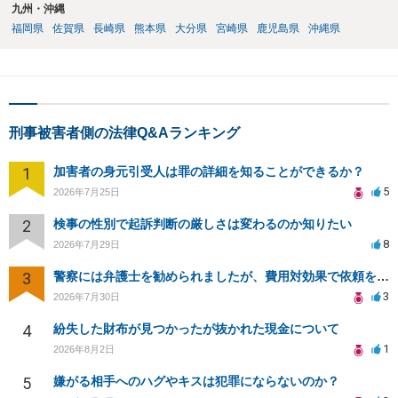
九州・沖縄
福岡県
佐賀県
長崎県
熊本県
大分県
宮崎県
鹿児島県
沖縄県
刑事被害者側の法律Q&Aランキング
1
加害者の身元引受人は罪の詳細を知ることができるか？
5
2026年7月25日
2
検事の性別で起訴判断の厳しさは変わるのか知りたい
8
2026年7月29日
3
警察には弁護士を勧められましたが、費用対効果で依頼をすることを躊躇しています。
3
2026年7月30日
4
紛失した財布が見つかったが抜かれた現金について
1
2026年8月2日
5
嫌がる相手へのハグやキスは犯罪にならないのか？