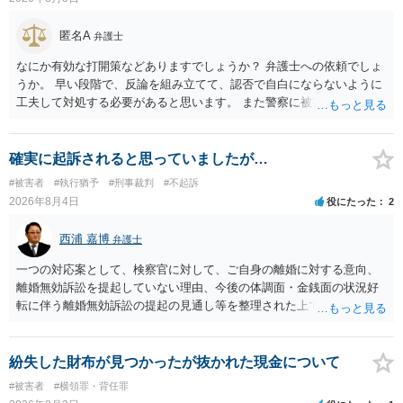
にさせ又はその状態にあることに乗じて、わいせつな行為をした者
は、婚姻関係の有無にかかわらず、6月以上10年以下の拘禁刑に処す
匿名A
弁護士
る。 ③アルコール若しくは薬物を摂取させること又はそれらの影響が
あること。 以上の通りですから、アルコール摂取だけでなく、「同意
なにか有効な打開策などありますでしょうか？ 弁護士への依頼でしょ
しない意思を形成し、表明し若しくは全うすることが困難な状態」で
うか。 早い段階で、反論を組み立てて、認否で自白にならないように
あることが必要です。
工夫して対処する必要があると思います。 また警察に被害届を出すと
して、なんとか受理してもらうための方策などありますでしょうか？
告訴状を作って証拠をそろえて出すことでしょう。
確実に起訴されると思っていましたが…
#被害者
#執行猶予
#刑事裁判
#不起訴
2026年8月4日
役にたった
2
西浦 嘉博
弁護士
一つの対応案として、検察官に対して、ご自身の離婚に対する意向、
離婚無効訴訟を提起していない理由、今後の体調面・金銭面の状況好
転に伴う離婚無効訴訟の提起の見通し等を整理された上で、書面とし
て提出されることを検討されてみてはいかがでしょうか。 少なくとも
検察官の処分判断の際、相談者さんの意向を示す証拠の一つとして位
置づけられる様に思われます。 より詳細についてお聞きになりたい場
紛失した財布が見つかったが抜かれた現金について
合、最寄りの法律事務所での相談を検討ください
#被害者
#横領罪・背任罪