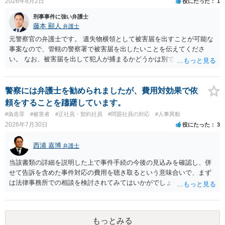
2026年8月2日
役にたった
1
刑事事件に強い弁護士
藤本 顯人
弁護士
元警察官の弁護士です。 遺失物横領として被害届を出すことが可能な
事案なので、管轄の警察署で被害届を出したいことを伝えてくださ
い。 なお、被害届を出して犯人が捕まるかどうかは別で、置き忘れた
場所やトイレに防犯カメラが無いと、犯人の特定が困難か不可能だと
思います。 いずれにせよ一度対応を求めてみた方が納得できるのでは
ないでしょうか。
警察には弁護士を勧められましたが、費用対効果で依
頼をすることを躊躇しています。
#偽造罪
#被害者
#正社員・契約社員
#問題社員の対応
#人事異動
2026年7月30日
役にたった
3
西浦 嘉博
弁護士
当該書類の詳細を説明した上で事件手続の今後の見込みを確認し、併
せて告訴を含めた事件対応の費用を聴き取るという意味合いで、まず
は法律事務所での相談を検討されてみてはいかがでしょうか。 上記、
ご参考ください。
もっとみる