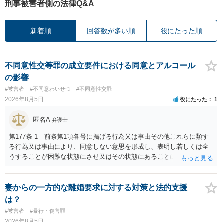
刑事被害者側の法律Q&A
新着順
回答数が多い順
役にたった順
不同意性交等罪の成立要件における同意とアルコール
の影響
#被害者
#不同意わいせつ
#不同意性交罪
2026年8月5日
役にたった
1
匿名A
弁護士
第177条 1 前条第1項各号に掲げる行為又は事由その他これらに類す
る行為又は事由により、同意しない意思を形成し、表明し若しくは全
うすることが困難な状態にさせ又はその状態にあることに乗じて、性
交、肛門性交、口腔性交又は膣若しくは肛門に身体の一部（陰茎を除
く。）若しくは物を挿入する行為であってわいせつなもの（以下この
条及び第179条第2項において「性交等」という。）をした者は、婚姻
妻からの一方的な離婚要求に対する対策と法的支援
関係の有無にかかわらず、5年以上の有期拘禁刑に処する。 第176条 1
は？
次に掲げる行為又は事由その他これらに類する行為又は事由により、
#被害者
#暴行・傷害罪
同意しない意思を形成し、表明し若しくは全うすることが困難な状態
2026年8月5日