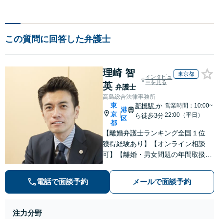
この質問に回答した弁護士
理崎 智
東京都
インタビュ
ーを見る
英
弁護士
高島総合法律事務所
東
新橋駅
か
営業時間：10:00~
港
京
|
22:00（平日）
ら徒歩3分
区
都
【離婚弁護士ランキング全国１位
獲得経験あり】【オンライン相談
可】【離婚・男女問題の年間取扱件
数100件以上】 離婚や男女問題で泣
き寝入りしたくないという方は是非
電話で面談予約
メールで面談予約
ご相談ください。
注力分野