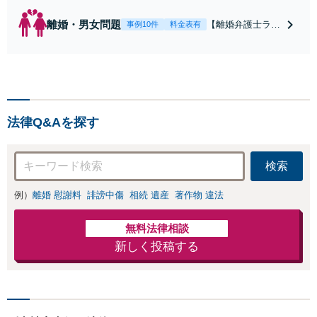
離婚・男女問題
【離婚弁護士ラン
事例10件
料金表有
キング全国１位
獲得経験あり】
【初回相談料１時
間１万１０００
円】【離婚・不倫
問題に特化／実績
法律Q&Aを探す
多数】財産分与、
慰謝料、養育費等
で金銭的に満足で
検索
きる解決を目指し
ます。
例）
離婚 慰謝料
誹謗中傷
相続 遺産
著作物 違法
無料法律相談
新しく投稿する