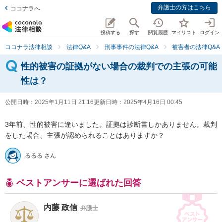
弁護士の方はこちら
ココナラへ
投稿する
探す
閲覧履歴
マイリスト
ログイン
ココナラ法律相談
法律Q&A
刑事事件の法律Q&A
被害者の法律Q&A
性的被害の証拠がない場合の裁判での主張の可能
性は？
公開日時：
2025年1月11日 21:16
更新日時：
2025年4月16日 00:45
3年前、性的被害に逢いました。証拠は診断書しかありません。裁判
をした場合、主張が認められることはありますか？
るるる さん
ベストアンサーに選ばれた回答
内藤 政信
弁護士