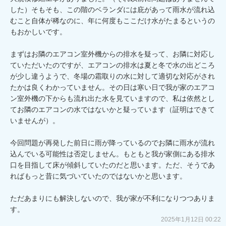
した）そもそも、この階のベランダには庇があって雨水が流れ込
むこと自体が稀なのに、年に何度もここだけ水がたまるというの
もおかしいです。

まずはお隣のエアコン室外機からの排水を疑って、お隣に対応し
ていただいたのですが、エアコンの排水は夏と冬で水の出どころ
が少し違うようで、冬場の霜取りの水に対して適切な対応がされ
たかは良くわかっていません。その日は寒い日で我が家のエアコ
ン室外機の下からも流れ出た水を見ていますので、私は依然とし
てお隣のエアコンの水ではないかと疑っています（証明はできて
いませんが）。

今回問題が再発した前日に雨が降っているのでお隣に雨水が流れ
込んでいる可能性は否定しません。もともと我が家側にある排水
口を目指して床が傾斜していたのだと思います。ただ、そうであ
ればもっと昔に気づいていたのではないかと思います。

ただあまりにも解決しないので、我が家が不利になりつつありま
す。
2025年1月12日 00:22