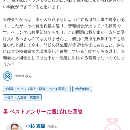
と、我が家のベランダ側に排水口があり我が家に水が流れ込みやす
い勾配ができていると思います。

管理会社からは、水が入り込まないようにする追加工事の提案があ
りましたが、その費用負担を巡り、管理組合が渋っている状況で
す。ベランダは共用部分でもあり、この問題は我が家が一方的に受
け入れるべきものではありませんし、個別に費用を負担するのも筋
違いだと感じて今す。問題の発生源が賃貸物件側にあること、さら
には大規模修繕後の環境変化も影響している可能性がある以上、管
理会社／組合としては公平かつ迅速に対応する義務はないのでしょ
うか？
shanti さん
近隣トラブル（隣人・騒音・ペット問題）
契約解除
住民・入居者・買主側
ベストアンサーに選ばれた回答
小杉 直樹
弁護士