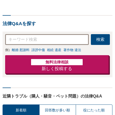
立ち退き請求、家
くれる可能性があります。
賃回収、立退料の
工事代金・売買代金、制作
交渉、家賃交渉な
費、滞納家賃、養育費など
ど、貸主・借主様
ご相談を【弁護士歴15年以
からのご相談はお
法律Q&Aを探す
上】【門前仲町駅4分】
任せください【弁
護士歴15年以上】
検索
例）
離婚 慰謝料
誹謗中傷
相続 遺産
著作物 違法
無料法律相談
新しく投稿する
近隣トラブル（隣人・騒音・ペット問題）の法律Q&A
新着順
回答数が多い順
役にたった順