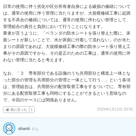
日常の使用に伴う劣化や区分所有者自身による破損の修繕について
は、通常の使用に伴う管理に当たりますが、大規模修繕工事に起因
する不具合の修繕については、通常の使用に伴わない管理として、
管理組合の責任と負担において行うことになります。

業者が言うように、「ベランダの防水シートを張り替えた際に、床
面シートが新しいことで、水が床面に付着して流れない」のが水た
まりの原因であれば、大規模修繕工事の際の防水シート張り替え工
事がその原因ですから、その是正のための工事は、通常の使用に伴
わない管理に当たると考えます。

なお、「２　専有部分である設備のうち共用部分と構造上一体とな
った部分の管理を共用部分の管理と一体として行う…」という条項
は、管理組合は、共用部分の配管取替工事をするついでに、専有部
分にある配管取替工事も同時にすることができるという意味なの
で、今回のケースには関係ありません。
2025年1月12日 20:50
役に立った
1
shanti
さん