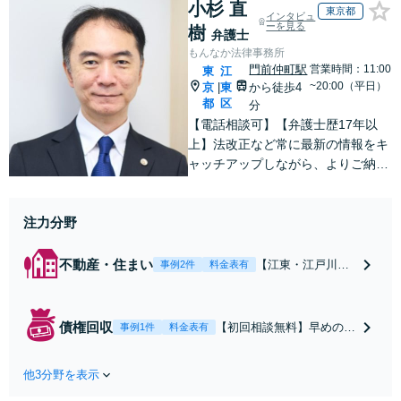
小杉 直
東京都
インタビュ
ーを見る
樹
弁護士
もんなか法律事務所
門前仲町駅
営業時間：11:00
東
江
~20:00（平日）
京
東
から徒歩4
|
都
区
分
【電話相談可】【弁護士歴17年以
上】法改正など常に最新の情報をキ
ャッチアップしながら、よりご納得
のいく解決策の提供を心掛け「相談
してよかった」と言っていただける
注力分野
よう、より良い未来に向けてサポー
トします！【メール相談＆WEB面談
可】【門前仲町駅4分】
不動産・住まい
【江東・江戸川エ
事例2件
料金表有
リア密着】【初回
相談無料】連絡は
できる限り素早く
債権回収
【初回相談無料】早めの行
事例1件
料金表有
返信！フットワー
動が回収率アップにつなが
ク軽く行動しま
ります！弁護士が間に入る
す！用法義務違反
他3分野を表示
ことで「本気度」を示すこ
や無断転貸による
とができ、相手が行動して