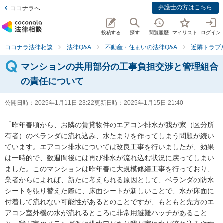
弁護士の方はこちら
ココナラへ
投稿する
探す
閲覧履歴
マイリスト
ログイン
ココナラ法律相談
法律Q&A
不動産・住まいの法律Q&A
近隣トラブ
マンションの共用部分の工事負担交渉と管理組合
の責任について
公開日時：
2025年1月11日 23:22
更新日時：
2025年1月15日 21:40
「昨年春頃から、お隣の賃貸物件のエアコン排水が我が家（区分所
有者）のベランダに流れ込み、水たまりを作ってしまう問題が続い
ています。エアコン排水については改良工事を行いましたが、効果
は一時的で、数週間後には再び排水が流れ込む状況に戻ってしまい
ました。このマンションは昨年春に大規模修繕工事を行っており、
業者からによれば、新たに考えられる原因として、ベランダの防水
シートを張り替えた際に、床面シートが新しいことで、水が床面に
付着して流れない可能性があるとのことですが、もともと先方のエ
アコン室外機の水が流れるところに非常用避難ハッチがあること