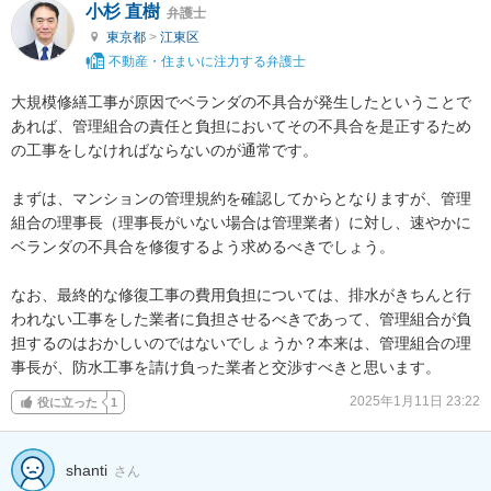
小杉 直樹
弁護士
東京都
>
江東区
不動産・住まいに注力する弁護士
大規模修繕工事が原因でベランダの不具合が発生したということで
あれば、管理組合の責任と負担においてその不具合を是正するため
の工事をしなければならないのが通常です。

まずは、マンションの管理規約を確認してからとなりますが、管理
組合の理事長（理事長がいない場合は管理業者）に対し、速やかに
ベランダの不具合を修復するよう求めるべきでしょう。

なお、最終的な修復工事の費用負担については、排水がきちんと行
われない工事をした業者に負担させるべきであって、管理組合が負
担するのはおかしいのではないでしょうか？本来は、管理組合の理
事長が、防水工事を請け負った業者と交渉すべきと思います。
2025年1月11日 23:22
役に立った
1
shanti
さん