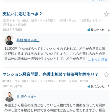
思います。ご参考にしてください。
支払いに応じるべき？
#近隣トラブル（隣人・騒音・ペット問題）
#売買トラブル
#賃貸契約トラブル
#管理会社・組合側
2026年7月9日
役にたった
1
菊地 陽介
弁護士
11,000円であれば払ってもいいというのであれば、相手が合意書に署
名押印するまではそのままでいいでしょう。こちらが差し入れた合意
書以外の請求は一切受け付けないとして、相手が合意書を作成するま
では支払いをしない方がいいと思います。 他方で、既に合意書を差し
入れてしまっているということなので、もし11,000円の支払い合意も
撤回したいというのであれば、できれば内容証明で先方の支払いの請
マンション騒音問題、弁護士相談で解決可能性あり？
求について一切応じるつもりがない旨を書面で伝えたうえで、先に差
#近隣トラブル（隣人・騒音・ペット問題）
#住民・入居者・買主側
し入れた合意書は撤回すると明確に示す必要があります。
2026年6月23日
役にたった
1
泉 亮介
弁護士
弁護士から騒音の原因となっている人物に対して書面を出したり調停
の申し立てを検討し解決できる可能性はあるかと思われますが、騒音