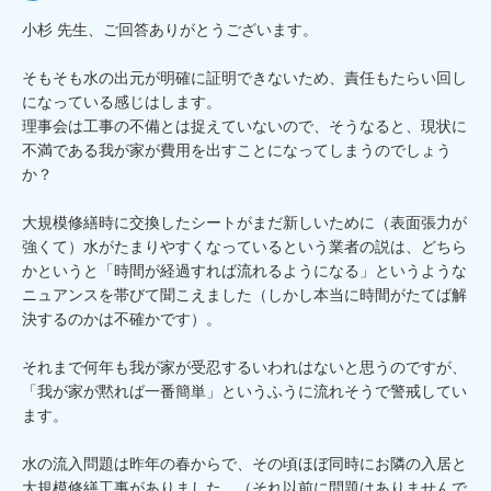
小杉 先生、ご回答ありがとうございます。

そもそも水の出元が明確に証明できないため、責任もたらい回し
になっている感じはします。

理事会は工事の不備とは捉えていないので、そうなると、現状に
不満である我が家が費用を出すことになってしまうのでしょう
か？

大規模修繕時に交換したシートがまだ新しいために（表面張力が
強くて）水がたまりやすくなっているという業者の説は、どちら
かというと「時間が経過すれば流れるようになる」というような
ニュアンスを帯びて聞こえました（しかし本当に時間がたてば解
決するのかは不確かです）。

それまで何年も我が家が受忍するいわれはないと思うのですが、
「我が家が黙れば一番簡単」というふうに流れそうで警戒してい
ます。

水の流入問題は昨年の春からで、その頃ほぼ同時にお隣の入居と
大規模修繕工事がありました。（それ以前に問題はありませんで