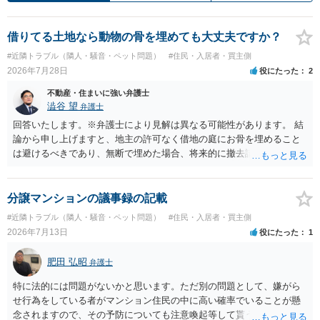
借りてる土地なら動物の骨を埋めても大丈夫ですか？
#近隣トラブル（隣人・騒音・ペット問題）
#住民・入居者・買主側
2026年7月28日
役にたった
2
不動産・住まいに強い弁護士
澁谷 望
弁護士
回答いたします。※弁護士により見解は異なる可能性があります。 結
論から申し上げますと、地主の許可なく借地の庭にお骨を埋めること
は避けるべきであり、無断で埋めた場合、将来的に撤去請求や退去時
の損害賠償（原状回復費用）を求められるリスクがあります。 法律
上、自分のペットの遺骨を埋める行為自体は墓地埋葬法違反や不法投
棄には該当しないため、犯罪になるわけではありません。しかし、建
分譲マンションの議事録の記載
物の所有者は質問者様であっても、土地の所有権はあくまで地主にあ
#近隣トラブル（隣人・騒音・ペット問題）
#住民・入居者・買主側
ります。そのため、地主に無断でお骨を埋める行為は、他人の所有権
2026年7月13日
役にたった
1
を侵害する行為や、借地人としての善管注意義務違反とみなされる可
能性が高いのが私見です。 どうしてもお近くで供養されたい場合は、
肥田 弘昭
弁護士
事前に地主へ相談して許可を得るか、土地に直接埋めずに大きめの鉢
植え等で供養する「プランター葬」や、ペット霊園等への納骨を検討
特に法的には問題がないかと思います。ただ別の問題として、嫌がら
されるのが確実かと思います。
せ行為をしている者がマンション住民の中に高い確率でいることが懸
念されますので、その予防についても注意喚起等して貰うと良いかと