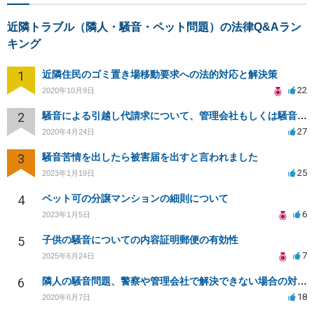
近隣トラブル（隣人・騒音・ペット問題）の法律Q&Aラン
キング
1
近隣住民のゴミ置き場移動要求への法的対応と解決策
22
2020年10月9日
2
騒音による引越し代請求について、管理会社もしくは騒音主から請求できるか？
27
2020年4月24日
3
騒音苦情を出したら被害届を出すと言われました
25
2023年1月19日
4
ペット可の分譲マンションの細則について
6
2023年1月5日
5
子供の騒音についての内容証明郵便の有効性
7
2025年6月24日
6
隣人の騒音問題、警察や管理会社で解決できない場合の対策は？
18
2020年6月7日