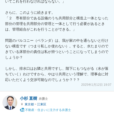
いてこれを行わなければならない。」

さらに、このように続きます。

「２　専有部分である設備のうち共用部分と構造上一体となった
部分の管理を共用部分の管理と一体として行う必要があるとき
は、管理組合がこれを行うことができる。」

問題のバルコニー（ベランダ）は、我が家の中を通らないと行け
ない構造です（つまり私しか使わない）。すると、水たまりので
きている床部分の責任は私が持つということになってしまうので
しょうか？

しかし、排水口はお隣と共用ですし、階下にもつながる（水が落
ちていく）わけですから、やはり共用という理解で、理事会に対
2025年1月12日 19:07
小杉 直樹
弁護士
東京都
>
江東区
不動産・住まいに注力する弁護士