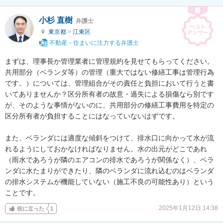
小杉 直樹
弁護士
東京都
>
江東区
不動産・住まいに注力する弁護士
まずは、理事長か管理業者に管理規約を見せてもらってください。

共用部分（ベランダ等）の管理（重大ではない修繕工事は管理行為
です。）については、管理組合がその責任と負担において行うと書
いてありませんか？区分所有者の故意・過失による損傷なら別です
が、そのような事情がないのに、共用部分の修繕工事費用を特定の
区分所有者が負担することにはなっていないはずです。

また、ベランダには適度な傾斜をつけて、排水口に向かって水が流
れるようにしておかなければなりません。水の出元がどこであれ
（雨水であろうが隣のエアコンの排水であろうが関係なく）、ベラ
ンダに水たまりができたり、隣のベランダに流れ込むのはベランダ
の排水システムが機能していない（施工不良の可能性あり）という
ことです。
2025年1月12日 14:38
役に立った
1