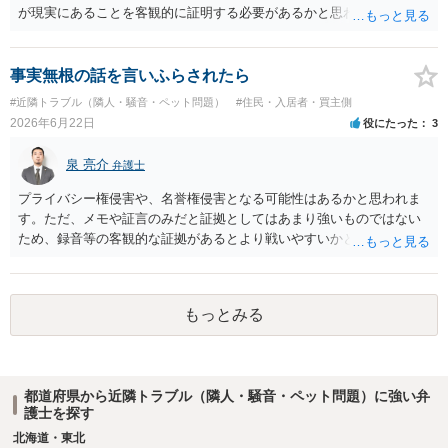
が現実にあることを客観的に証明する必要があるかと思われます。
事実無根の話を言いふらされたら
#近隣トラブル（隣人・騒音・ペット問題）
#住民・入居者・買主側
2026年6月22日
役にたった
3
泉 亮介
弁護士
プライバシー権侵害や、名誉権侵害となる可能性はあるかと思われま
す。ただ、メモや証言のみだと証拠としてはあまり強いものではない
ため、録音等の客観的な証拠があるとより戦いやすいかと思われま
す。
もっとみる
都道府県から近隣トラブル（隣人・騒音・ペット問題）に強い弁
護士を探す
北海道・東北