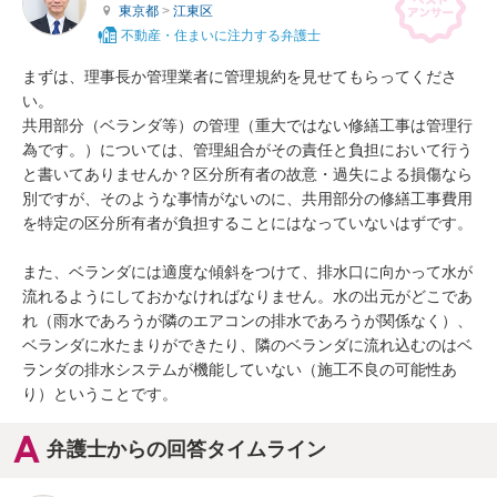
東京都
>
江東区
不動産・住まいに注力する弁護士
まずは、理事長か管理業者に管理規約を見せてもらってくださ
い。

共用部分（ベランダ等）の管理（重大ではない修繕工事は管理行
為です。）については、管理組合がその責任と負担において行う
と書いてありませんか？区分所有者の故意・過失による損傷なら
別ですが、そのような事情がないのに、共用部分の修繕工事費用
を特定の区分所有者が負担することにはなっていないはずです。

また、ベランダには適度な傾斜をつけて、排水口に向かって水が
流れるようにしておかなければなりません。水の出元がどこであ
れ（雨水であろうが隣のエアコンの排水であろうが関係なく）、
ベランダに水たまりができたり、隣のベランダに流れ込むのはベ
ランダの排水システムが機能していない（施工不良の可能性あ
り）ということです。
弁護士からの回答タイムライン