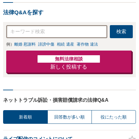
法律Q&Aを探す
検索
例）
離婚 慰謝料
誹謗中傷
相続 遺産
著作物 違法
無料法律相談
新しく投稿する
ネットトラブル訴訟・損害賠償請求の法律Q&A
新着順
回答数が多い順
役にたった順
ライブ配信のコメントについて