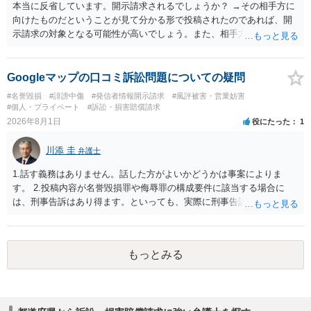
本当に反省しています。開示請求されるでしょうか？ →その相手方に
向けたものだということが見て分かる形で投稿されたのであれば、開
示請求の対象となる可能性が高いでしょう。また、相手方の投稿した
文章からすると、実際に発信者情報開示請求がなされる可能性がある
と存じます。発信者情報開示請求が進むと、投稿に使った回線の契約
者のところに、意見照会がなされます。アカウント情報開示の場合
Googleマップの口コミ訴訟問題についての疑問
は、アカウントの登録メールに意見照会がなされます。 また、された
#名誉毀損
#誹謗中傷
#発信者情報開示請求
#風評被害・営業妨害
場合賠償金はいくらでしょうか。 →ケースバイケースであり、数万円
#個人・プライベート
#訴訟・損害賠償請求
から１００万単位まで様々でしょう。裁判外であれば交渉して相手方
2026年8月1日
役にたった
1
の請求額から減額することを試みることとなるでしょう。
川添 圭
弁護士
1.話す義務はありません。話した方がよいかどうかは事案によりま
す。 2.投稿内容が名誉毀損罪や侮辱罪の構成要件に該当する場合に
は、刑事告訴はあり得ます。といっても、実際に刑事告訴に動くかど
うかは事案によります。 3.これも事案によりますが、半年から1年程度
です。Googleは電話番号の開示請求もできることが多いので、少しで
も特定可能になるよう、複数ルートで開示請求が行われることが多い
もっとみる
です。さらにいえば、利用者からの口コミ投稿の場合、開示請求者は
ある程度対象者を特定できている（ただし証拠による裏付けか必要な
ので発信者情報開示請求をする）というケースが比較的多いと思われ
ます。