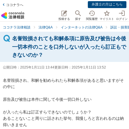
弁護士の方はこちら
ココナラへ
投稿する
探す
閲覧履歴
マイリスト
ログイン
ココナラ法律相談
法律Q&A
インターネットの法律Q&A
訴訟・損害
名誉毀損されても和解条項に原告及び被告は今後
一切本件のことを口外しないが入ったら訂正もで
きないのか？
公開日時：
2025年1月11日 13:44
更新日時：
2025年1月11日 13:52
名誉毀損され、和解を勧められたら和解条項があると思いますがそ
の中に

原告及び被告は本件に関して今後一切口外しない

が入ったら私は訂正すらできないのでしょうか？

あることないこと周りに話された挙句、我慢しろと言われるのは納
得いきません
