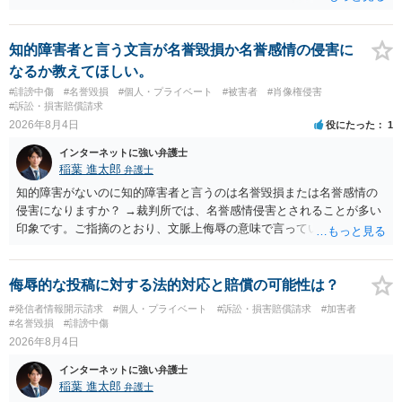
ただ、アカウントが削除されていると開示請求は失敗する可能性が高
いでしょう。７月中にアカウントが削除されている場合、今から進め
ても失敗する可能性が高いように思われます。 相手を特定できた場
知的障害者と言う文言が名誉毀損か名誉感情の侵害に
合、相手に全ての弁護士費用を負担させることは可能でしょうか？ →
なるか教えてほしい。
訴訟外の交渉で相手方が認めれば負担させることができるでしょう。
#誹謗中傷
#名誉毀損
#個人・プライベート
#被害者
#肖像権侵害
訴訟で判決となった場合は、実際の弁護士費用が認められる場合と認
#訴訟・損害賠償請求
められない場合があり何ともいえないところでしょう。
2026年8月4日
役にたった
1
インターネットに強い弁護士
稲葉 進太郎
弁護士
知的障害がないのに知的障害者と言うのは名誉毀損または名誉感情の
侵害になりますか？ →裁判所では、名誉感情侵害とされることが多い
印象です。ご指摘のとおり、文脈上侮辱の意味で言っている点も加味
されていると思います。
侮辱的な投稿に対する法的対応と賠償の可能性は？
#発信者情報開示請求
#個人・プライベート
#訴訟・損害賠償請求
#加害者
#名誉毀損
#誹謗中傷
2026年8月4日
インターネットに強い弁護士
稲葉 進太郎
弁護士