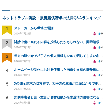
ネットトラブル訴訟・損害賠償請求の法律Q&Aランキング
1
ストーカーから職場に電話
6
2026年7月28日
2
誹謗中傷に当たる内容を投稿したかもしれない。開示請求や民事刑事裁判に発展しうるのか教えて欲しい。
4
2026年7月27日
3
当方の腹いせで相手方の個人情報をSNSで晒してしまい名誉毀損させてしまったかもしれない
2
2026年7月29日
4
ホームページ制作における使用した画像や文章の著作権について
2
2026年7月29日
5
Xの開示請求の双方審で、相手方の主張が口頭ばかりで把握しきれません
3
2026年7月22日
6
知的障害者と言う文言が名誉毀損か名誉感情の侵害になるか教えてほしい。
1
2026年8月4日