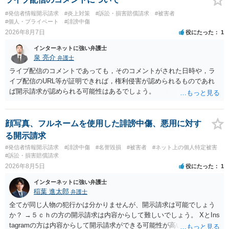
#発信者情報開示請求
#炎上対策
#訴訟・損害賠償請求
#被害者
#個人・プライベート
#誹謗中傷
2026年8月7日
役にたった
1
インターネットに強い弁護士
泉 亮介
弁護士
ライブ配信のコメントであっても，そのコメントがされた日時や，ラ
イブ配信のURL等が証明できれば，権利侵害が認められるものであれ
ば開示請求が認められる可能性はあるでしょう。
顔写真、フルネームを使用した誹謗中傷、悪用に対す
る開示請求
#発信者情報開示請求
#誹謗中傷
#名誉毀損
#被害者
#ネット上の個人特定被害
#訴訟・損害賠償請求
2026年8月5日
役にたった
1
インターネットに強い弁護士
稲葉 進太郎
弁護士
全てが同じ人物の犯行かは分かりませんが、開示請求は可能でしょう
か？ →５ｃｈの方の開示請求は内容からして難しいでしょう。 XとIns
tagramの方は内容からして開示請求ができる可能性が高いでしょう。