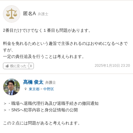
匿名A
弁護士
2番目だけでけでなく１番目も問題があります。

料金を免れるためという趣旨で主張されるのはおやめになるべきで
すが、

一定の責任追及を行うことは考えられます。
2025年1月10日 23:20
役に立った
0
髙橋 俊太
弁護士
東京都
>
中野区
＞・職場へ退職代理行為及び退職手続きの撤回通知 

＞・SNSへ犯罪内容と身分証情報の公開 

この２点には問題があると考えられます。
