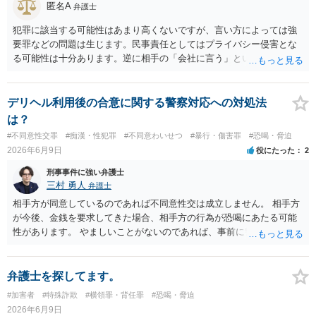
匿名A
弁護士
犯罪に該当する可能性はあまり高くないですが、言い方によっては強
要罪などの問題は生じます。民事責任としてはプライバシー侵害とな
る可能性は十分あります。逆に相手の「会社に言う」という発言は脅
迫の可能性はあります。ただ、この種のトラブルでは警察は動かない
（双方の主張ともに取り合わない）でしょう。 返済がなされないので
あれば訴訟や支払督促など法的措置を取るべきというのが法律相談と
デリヘル利用後の合意に関する警察対応への対処法
しての模範解答となります。「親に言う」という行為が犯罪に該当し
は？
ないとしても、本件のように余計なトラブルを招き、相手が反発して
#不同意性交罪
#痴漢・性犯罪
#不同意わいせつ
#暴行・傷害罪
#恐喝・脅迫
任意の返済が期待できなくなり、事情によっては不法行為を主張され
2026年6月9日
役にたった
2
て事実上相殺（減額）となってしまうリスクもあり、何の得にもなり
ません。
刑事事件に強い弁護士
三村 勇人
弁護士
相手方が同意しているのであれば不同意性交は成立しません。 相手方
が今後、金銭を要求してきた場合、相手方の行為が恐喝にあたる可能
性があります。 やましいことがないのであれば、事前に警察に相談す
るのも良いかと思われます。
弁護士を探してます。
#加害者
#特殊詐欺
#横領罪・背任罪
#恐喝・脅迫
2026年6月9日