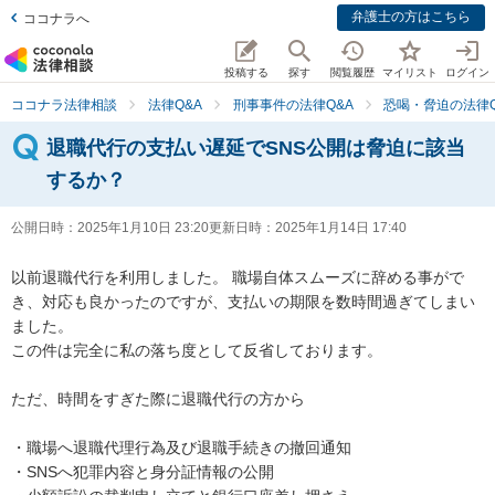
弁護士の方はこちら
ココナラへ
投稿する
探す
閲覧履歴
マイリスト
ログイン
ココナラ法律相談
法律Q&A
刑事事件の法律Q&A
恐喝・脅迫の法律Q
退職代行の支払い遅延でSNS公開は脅迫に該当
するか？
公開日時：
2025年1月10日 23:20
更新日時：
2025年1月14日 17:40
以前退職代行を利用しました。 職場自体スムーズに辞める事がで
き、対応も良かったのですが、支払いの期限を数時間過ぎてしまい
ました。 

この件は完全に私の落ち度として反省しております。 

ただ、時間をすぎた際に退職代行の方から 

・職場へ退職代理行為及び退職手続きの撤回通知 

・SNSへ犯罪内容と身分証情報の公開 
