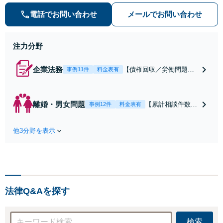
含めてご案内いたします。受任から
解決まで弁護士本人が一貫してスピ
電話でお問い合わせ
メールでお問い合わせ
ーディーに対応いたします。 ◆累計
相談2000件以上・解決実績500件以
上
注力分野
企業法務
【債権回収／労働問題／
事例11件
料金表有
契約関係・契約書チェッ
ク／裁判対応】取引先と
のトラブル・会社内のト
離婚・男女問題
【累計相談件数20
事例12件
料金表有
ラブルなど、事後の解決
00件、解決事例50
だけでなく予防法務まで
0件以上】【初回
ワンストップで対応！顧
他3分野を表示
相談（電話・WE
問弁護士をお探しの方も
B）無料】「オー
ご相談ください！【顧問
ダーメイドの解決
経験豊富】【個別案件も
策を提示」依頼者
対応OK】
様の話を丁寧にう
かがい、どんな不
法律Q&Aを探す
安があるのか、何
を解決したいのか
を正確に読み取り
検索