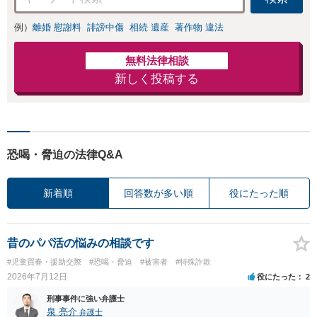
ます。【東京都在
住以外の方も対
例）
離婚 慰謝料
誹謗中傷
相続 遺産
著作物 違法
応】
無料法律相談
新しく投稿する
恐喝・脅迫の法律Q&A
新着順
回答数が多い順
役にたった順
昔のパパ活の悩みの相談です
#児童買春・援助交際
#恐喝・脅迫
#被害者
#特殊詐欺
2026年7月12日
役にたった
2
刑事事件に強い弁護士
泉 亮介
弁護士