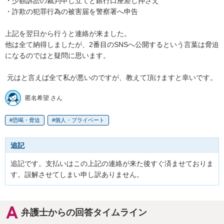
・少額訴訟の裁判申し立てと銀行口座差し押さえ 

・詐欺の犯罪行為の被害届を警察署へ申告

上記を翌日から行うと連絡が来ました。

他は全て納得しましたが、2番目のSNSへ公開するという言葉は脅迫
になるのではと疑問に思います。

 元はと言えば全て私が悪いのですが、教えて頂けますと幸いです。
匿名希望 さん
恐喝・脅迫
個人・プライベート
追記
追記です。支払いはこの上記の連絡が来た後すぐ済ませておりま
す。誤解させてしまい申し訳ありません。
弁護士からの回答タイムライン