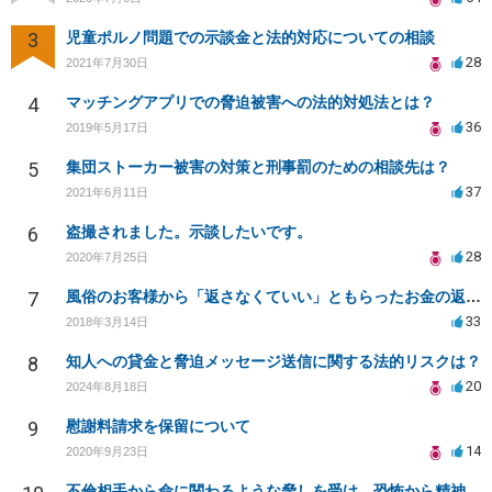
3
児童ポルノ問題での示談金と法的対応についての相談
28
2021年7月30日
4
マッチングアプリでの脅迫被害への法的対処法とは？
36
2019年5月17日
5
集団ストーカー被害の対策と刑事罰のための相談先は？
37
2021年6月11日
6
盗撮されました。示談したいです。
28
2020年7月25日
7
風俗のお客様から「返さなくていい」ともらったお金の返済を強要されています
33
2018年3月14日
8
知人への貸金と脅迫メッセージ送信に関する法的リスクは？
20
2024年8月18日
9
慰謝料請求を保留について
14
2020年9月23日
不倫相手から命に関わるような脅しを受け、恐怖から精神的にまいっています。