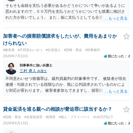
そもそも金銭を支払う必要があるかどうかについて争いがあるように
思われますので，５０万円を支払うかどうかについても慎重に検討さ
れた方が良いでしょう。 また，仮に支払うとしても合意書を交わし，
清算条項等を入れた上で，相手との関係をしっかりと断てるように書
面を作成したうえで支払いをする必要があるでしょう。 一度弁護士に
相談をされた方が良いかと思われます。
加害者への損害賠償請求をしたいが、費用をあまりか
けられない
#被害者
#不同意わいせつ
#住居侵入
#恐喝・脅迫
#刑事裁判
2026年7月10日
役にたった
2
刑事事件に強い弁護士
三村 勇人
弁護士
不同意わいせつ致傷罪は、裁判員裁判の対象事件です。 被疑者が現在
逮捕・勾留されている段階なのか、既に公判請求されているのかによ
り対応が変わります。 被害者参加もできますし、損害賠償命令制度も
刑事和解も活用できます。 私なら、被告人本人だけでなく、親族等の
第三者を保証人とする内容で債務名義を取得できるの、まずは刑事和
解を検討します。 弁護士に依頼せず、ご自身で手続きを進めることは
貸金返済を巡る親への相談が脅迫罪に該当するか？
できますが、経験上うまくいった例をみたことがありません。 弁護士
#恐喝・脅迫
#名誉毀損罪・侮辱罪
#個人・プライベート
#140万円以下
へご相談されることをお勧めはいたします。 ※余談ですが、被害者通
2026年6月13日
役にたった
2
知を依頼すると現在の検察庁での捜査進行や公判期日を知ることがで
きますので、送致後であれば検察庁に電話してみてください。