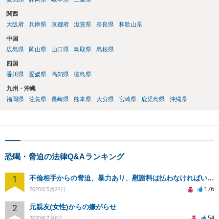
関西
大阪府
兵庫県
京都府
滋賀県
奈良県
和歌山県
中国
広島県
岡山県
山口県
鳥取県
島根県
四国
香川県
愛媛県
高知県
徳島県
九州・沖縄
福岡県
佐賀県
長崎県
熊本県
大分県
宮崎県
鹿児島県
沖縄県
恐喝・脅迫の法律Q&Aランキング
1
不倫相手からの脅迫、暴力あり、慰謝料は払わなければいけませんか
176
2020年5月24日
2
元親友(女性)からの嫌がらせ
54
2020年7月6日