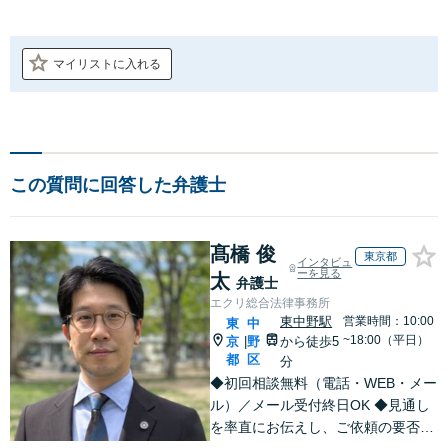
マイリストに入れる
この質問に回答した弁護士
髙橋 俊
東京都
インタビュ
ーを見る
太
弁護士
エクリ総合法律事務所
東中野駅
営業時間：10:00
東
中
~18:00（平日）
京
野
から徒歩5
|
都
区
分
◆初回相談無料（電話・WEB・メー
ル）／メール受付終日OK ◆見通し
を率直にお伝えし、ご依頼の要否も