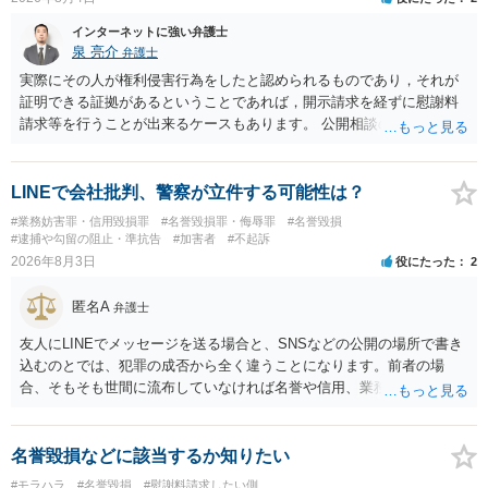
当たるとも思われません。 もちろん、誰がその内容をｃｈａｔｇｐｔ
に入力したかも第三者にしられることはないので、個人や会社の特定
インターネットに強い弁護士
をせずに書き込んだことで（おそらく特定して書き込んだとして
泉 亮介
弁護士
も）、相談者さんが刑事民事の責任に問われることはないでしょう。
実際にその人が権利侵害行為をしたと認められるものであり，それが
私見ながらご参考まで。
証明できる証拠があるということであれば，開示請求を経ずに慰謝料
請求等を行うことが出来るケースもあります。 公開相談の場では回答
は難しいかと思われますので，お手持ちの証拠資料を持参の上弁護士
に個別に相談されると良いでしょう。
LINEで会社批判、警察が立件する可能性は？
#業務妨害罪・信用毀損罪
#名誉毀損罪・侮辱罪
#名誉毀損
#逮捕や勾留の阻止・準抗告
#加害者
#不起訴
2026年8月3日
役にたった
2
匿名A
弁護士
友人にLINEでメッセージを送る場合と、SNSなどの公開の場所で書き
込むのとでは、犯罪の成否から全く違うことになります。前者の場
合、そもそも世間に流布していなければ名誉や信用、業務にかかる犯
罪は成立しないことになります。
名誉毀損などに該当するか知りたい
#モラハラ
#名誉毀損
#慰謝料請求したい側