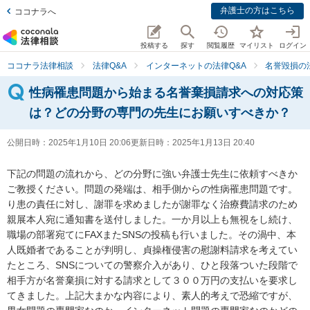
弁護士の方はこちら
ココナラへ
投稿する
探す
閲覧履歴
マイリスト
ログイン
ココナラ法律相談
法律Q&A
インターネットの法律Q&A
名誉毀損の
性病罹患問題から始まる名誉棄損請求への対応策
は？どの分野の専門の先生にお願いすべきか？
公開日時：
2025年1月10日 20:06
更新日時：
2025年1月13日 20:40
下記の問題の流れから、どの分野に強い弁護士先生に依頼すべきか
ご教授ください。問題の発端は、相手側からの性病罹患問題です。
り患の責任に対し、謝罪を求めましたが謝罪なく治療費請求のため
親展本人宛に通知書を送付しました。一か月以上も無視をし続け、
職場の部署宛てにFAXまたSNSの投稿も行いました。その渦中、本
人既婚者であることが判明し、貞操権侵害の慰謝料請求を考えてい
たところ、SNSについての警察介入があり、ひと段落ついた段階で
相手方が名誉棄損に対する請求として３００万円の支払いを要求し
てきました。上記大まかな内容により、素人的考えで恐縮ですが、