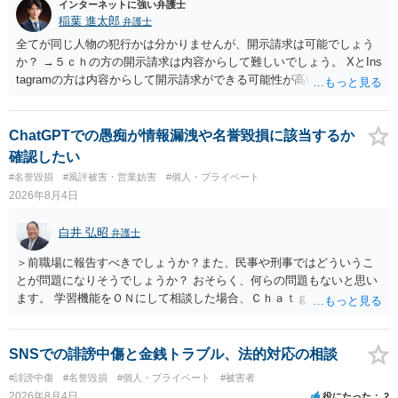
インターネットに強い弁護士
稲葉 進太郎
弁護士
全てが同じ人物の犯行かは分かりませんが、開示請求は可能でしょう
か？ →５ｃｈの方の開示請求は内容からして難しいでしょう。 XとIns
tagramの方は内容からして開示請求ができる可能性が高いでしょう。
ただ、アカウントが削除されていると開示請求は失敗する可能性が高
いでしょう。７月中にアカウントが削除されている場合、今から進め
ても失敗する可能性が高いように思われます。 相手を特定できた場
ChatGPTでの愚痴が情報漏洩や名誉毀損に該当するか
合、相手に全ての弁護士費用を負担させることは可能でしょうか？ →
確認したい
訴訟外の交渉で相手方が認めれば負担させることができるでしょう。
#名誉毀損
#風評被害・営業妨害
#個人・プライベート
訴訟で判決となった場合は、実際の弁護士費用が認められる場合と認
2026年8月4日
められない場合があり何ともいえないところでしょう。
白井 弘昭
弁護士
＞前職場に報告すべきでしょうか？また、民事や刑事ではどういうこ
とが問題になりそうでしょうか？ おそらく、何らの問題もないと思い
ます。 学習機能をＯＮにして相談した場合、Ｃｈａｔｇｐｔがｏｐｅ
ｎＡＩに相談内容を蓄積し、他の質問者への何らかの回答の際に参照
する可能性がありますが、個人名や会社名を特定していない限り、一
般論として抽象化されて回答に織り込まれる可能性が生じるにすぎま
SNSでの誹謗中傷と金銭トラブル、法的対応の相談
せんので、その情報自体が、秘密情報に当たるとは思えませんし、名
#誹謗中傷
#名誉毀損
#個人・プライベート
#被害者
誉棄損として、個人や会社に対する誹謗中傷の不特定多数への公開に
2026年8月4日
役にたった
2