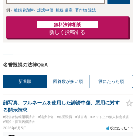
例）
離婚 慰謝料
誹謗中傷
相続 遺産
著作物 違法
無料法律相談
新しく投稿する
名誉毀損の法律Q&A
新着順
回答数が多い順
役にたった順
顔写真、フルネームを使用した誹謗中傷、悪用に対す
る開示請求
#発信者情報開示請求
#誹謗中傷
#名誉毀損
#被害者
#ネット上の個人特定被害
#訴訟・損害賠償請求
2026年8月5日
役にたった
1