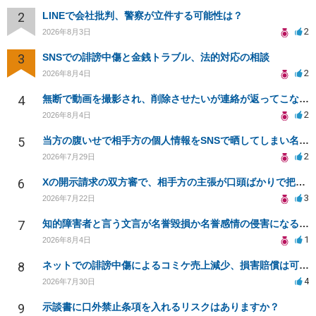
2
LINEで会社批判、警察が立件する可能性は？
2
2026年8月3日
3
SNSでの誹謗中傷と金銭トラブル、法的対応の相談
2
2026年8月4日
4
無断で動画を撮影され、削除させたいが連絡が返ってこない。
2
2026年8月4日
5
当方の腹いせで相手方の個人情報をSNSで晒してしまい名誉毀損させてしまったかもしれない
2
2026年7月29日
6
Xの開示請求の双方審で、相手方の主張が口頭ばかりで把握しきれません
3
2026年7月22日
7
知的障害者と言う文言が名誉毀損か名誉感情の侵害になるか教えてほしい。
1
2026年8月4日
8
ネットでの誹謗中傷によるコミケ売上減少、損害賠償は可能か？
4
2026年7月30日
9
示談書に口外禁止条項を入れるリスクはありますか？