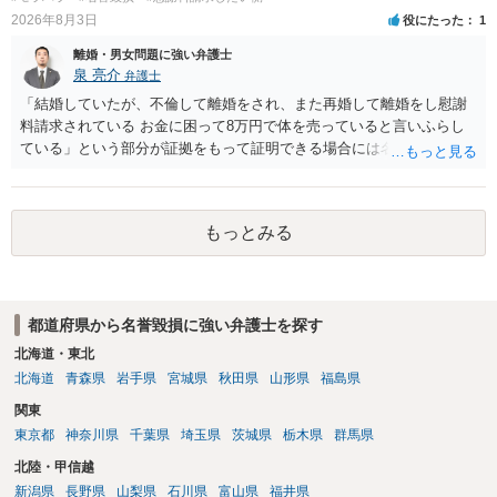
2026年8月3日
役にたった
1
離婚・男女問題に強い弁護士
泉 亮介
弁護士
「結婚していたが、不倫して離婚をされ、また再婚して離婚をし慰謝
料請求されている お金に困って8万円で体を売っていると言いふらし
ている」という部分が証拠をもって証明できる場合には名誉権侵害や
プライバシー権侵害等を主張し慰謝料請求ができる可能性はあるでし
ょう。 既に弁護士にご依頼されているとのことですので，依頼中の弁
護士と打ち合わせの末どのように対応するかを決められると良いでし
もっとみる
ょう。
都道府県から名誉毀損に強い弁護士を探す
北海道・東北
北海道
青森県
岩手県
宮城県
秋田県
山形県
福島県
関東
東京都
神奈川県
千葉県
埼玉県
茨城県
栃木県
群馬県
北陸・甲信越
新潟県
長野県
山梨県
石川県
富山県
福井県