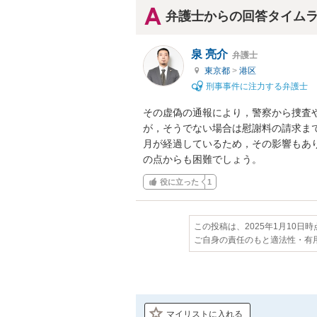
弁護士からの回答タイム
泉 亮介
弁護士
東京都
>
港区
刑事事件に注力する弁護士
その虚偽の通報により，警察から捜査
が，そうでない場合は慰謝料の請求ま
月が経過しているため，その影響もあ
の点からも困難でしょう。
役に立った
1
この投稿は、2025年1月10日
ご自身の責任のもと適法性・有
マイリストに入れる