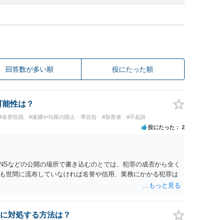
回答数が多い順
役にたった順
可能性は？
#名誉毀損
#逮捕や勾留の阻止・準抗告
#加害者
#不起訴
役にたった
2
SNSなどの公開の場所で書き込むのとでは、犯罪の成否から全く
も世間に流布していなければ名誉や信用、業務にかかる犯罪は
に対処する方法は？