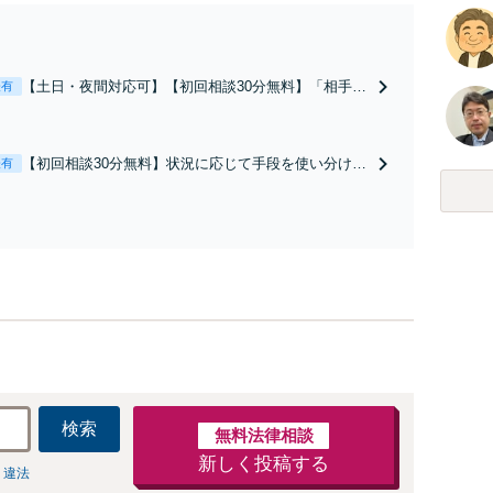
【土日・夜間対応可】【初回相談30分無料】「相手方
表有
から書面を提示されたら、サインする前にご相談を」
経験豊富な弁護士が全力で交渉にあたります！相手方
と直接話す精神的負担を軽減「弁護士の交渉で慰謝料
【初回相談30分無料】状況に応じて手段を使い分け、
表有
金額アップ／減額交渉も対応可」【完全個室対応】
適切な方法で投稿の削除・発信者情報開示請求をおこ
ないます「企業やお店の風評被害対策／売り上げ低下
防止のために尽力」加害者側の対応可：開示請求の意
見照会が来たときの対処法、被害者との示談交渉
検索
無料法律相談
新しく投稿する
 違法