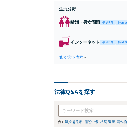
注力分野
離婚・男女問題
事例1件
料金
インターネット
事例3件
料金
他3分野を表示
法律Q&Aを探す
例）
離婚 慰謝料
誹謗中傷
相続 遺産
著作物