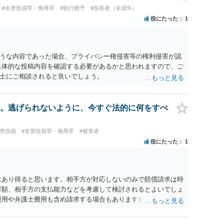
#名誉毀損罪・侮辱罪
#執行猶予
#加害者（未成年）
役にたった
1
うな内容であった場合、プライバシー権侵害等の権利侵害が認
具体的な投稿内容を確認する必要があるかと思われますので、ご
士にご相談されると良いでしょう。
。逃げられないように、今すぐ法的に何をすべ
名誉毀損
#名誉毀損罪・侮辱罪
#被害者
役にたった
1
はあり得ると思います。相手方が対応しないのみで賠償請求は時
害額、相手方の支払能力などを考慮して検討されるとよいでしょ
費用や弁護士費用も含め請求する場合もありますが、認められる
が必要です。遅延損害金の発生なども確認するとよいでしょう。
避けることも方法の一つです。