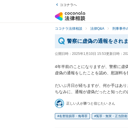
ココナラへ
ココナラ法律相談
法律Q&A
刑事事件の
警察に虚偽の通報をされ
公開日時：
2025年1月10日 15:53
更新日時：
20
4年半前のことになりますが、警察に虚偽
虚偽の通報をしたことを認め、慰謝料を
だいぶ月日が経ちますが、何か手はあり
ちなみに、通報が虚偽だったと知ったの
正しい人が勝つと信じたい さん
名誉毀損罪・侮辱罪
冤罪・無実・正当防衛