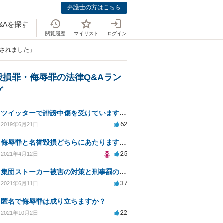
弁護士の方はこちら
&Aを探す
閲覧履歴
マイリスト
ログイン
をされました」
毀損罪・侮辱罪の法律Q&Aラン
グ
ツイッターで誹謗中傷を受けています。侮辱罪は成立しますか？
62
2019年6月21日
侮辱罪と名誉毀損どちらにあたりますか？
25
2021年4月12日
集団ストーカー被害の対策と刑事罰のための相談先は？
37
2021年6月11日
匿名で侮辱罪は成り立ちますか？
22
2021年10月2日