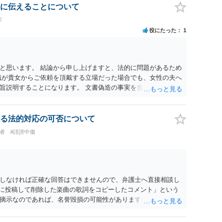
に伝えることについて
罪
役にたった
1
と思います。 結論から申し上げますと、法的に問題があるため
職が貴女からご依頼を頂戴する立場だった場合でも、女性の夫へ
旨説明することになります。 文書偽造の事実を当該男性に伝達
とを伝えるのと同じ効果をもちます。もちろん不倫はよくない
性にとって最も知られたくない相手である夫）に事実上であれ
権侵害の問題）が発生します。
る法的対応の可否について
害者
#誹謗中傷
しなければ正確な回答はできませんので、弁護士へ直接相談し
前に投稿して削除した楽曲の歌詞をコピーしたコメント」という
摘示なのであれば、名誉毀損の可能性がありますが、それ以外
が学生時代にいじられていた」ことは、単にそれだけでは権利侵
をアウティングされた、といった意味であれば権利侵害性が出