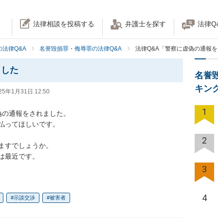
法律相談を投稿する
弁護士を探す
法律Q
法律Q&A
名誉毀損罪・侮辱罪の法律Q&A
法律Q&A「警察に虚偽の通報
ました
名誉
キン
25年1月31日 12:50
1
の通報をされました。

払ってほしいです。

2
ますでしょうか。

は最近です。
3
4
示談交渉
被害者