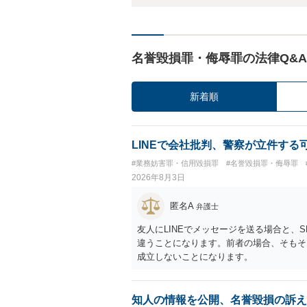
名誉毀損罪・侮辱罪の法律Q&A
新着順
LINEで会社批判、警察が立件する
#業務妨害罪・信用毀損罪
#名誉毀損罪・侮辱罪
2026年8月3日
匿名A
弁護士
友人にLINEでメッセージを送る場合と、
違うことになります。前者の場合、そもそ
成立しないことになります。
知人の情報を公開、名誉毀損の訴え