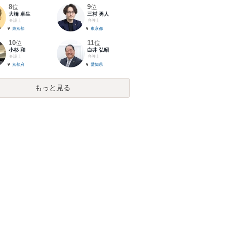
8
9
位
位
大橋 卓生
三村 勇人
弁護士
弁護士
東京都
東京都
10
11
位
位
小杉 和
白井 弘昭
弁護士
弁護士
京都府
愛知県
もっと見る