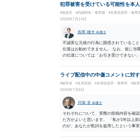
犯罪被害を受けている可能性を本人
#偽造罪
#内縁関係・事実婚
#名誉毀損罪・侮辱
2026年7月14日
吉田 雄大
弁護士
不誠実な元彼の行為に困惑されていること
伝達はお勧めできません。 なお、仮に当
の伝達については「お引き受けできない」
することは、事実上、妻が不倫していたこ
ことですが、それを別の方（とりわけ、女
伝えることは別の法的問題（プライバシー
ライブ配信中の中傷コメントに対す
#被害者
#名誉毀損
#名誉毀損罪・侮辱罪
#被
2026年7月8日
川添 圭
弁護士
それぞれについて、実際の投稿内容を確認
た方がよいと思います。 「私が1年以上
のが、あなたが歌詞を盗用したという事実
の意味であれば回答は変わります。 「私
害とは言い難いところです（いじめの事実