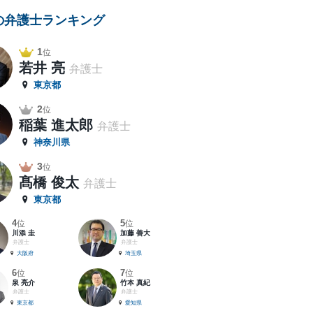
の弁護士ランキング
1
位
若井 亮
弁護士
東京都
2
位
稲葉 進太郎
弁護士
神奈川県
3
位
髙橋 俊太
弁護士
東京都
4
5
位
位
川添 圭
加藤 善大
弁護士
弁護士
大阪府
埼玉県
6
7
位
位
泉 亮介
竹本 真紀
弁護士
弁護士
東京都
愛知県