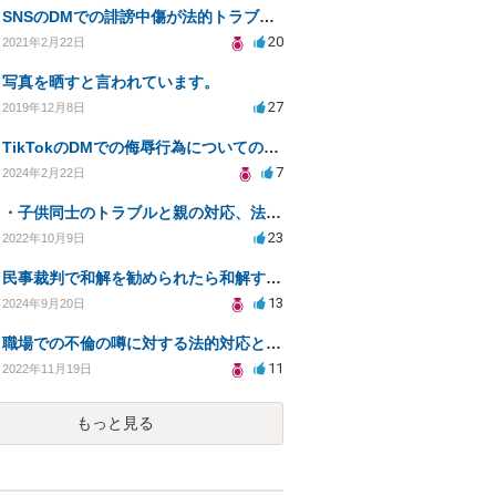
SNSのDMでの誹謗中傷が法的トラブルに発展するか？
20
2021年2月22日
写真を晒すと言われています。
27
2019年12月8日
TikTokのDMでの侮辱行為についての相談
7
2024年2月22日
・子供同士のトラブルと親の対応、法的助言を求める方法は？
23
2022年10月9日
民事裁判で和解を勧められたら和解するしかないか？判決で大きく結果が変わることはありますか？
13
2024年9月20日
職場での不倫の噂に対する法的対応と解決策について
11
2022年11月19日
もっと見る