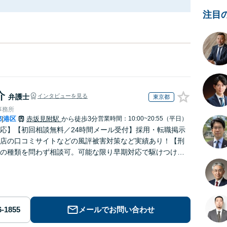
注目
介
弁護士
インタビューを見る
東京都
事務所
都
港区
赤坂見附駅
から徒歩3分
営業時間：10:00~20:55（平日）
|
応】【初回相談無料／24時間メール受付】採用・転職掲示
店の口コミサイトなどの風評被害対策など実績あり！【刑
の種類を問わず相談可。可能な限り早期対応で駆けつけサ
労働】不当解雇・残業代請求はおまかせください
メールでお問い合わせ