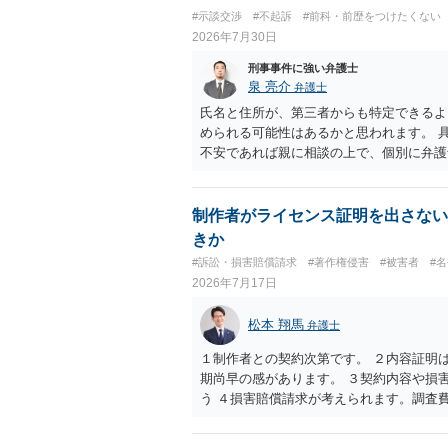
#示談交渉
#不起訴
#前科・前歴をつけたくない
2026年7月30日
刑事事件に強い弁護士
泉 亮介
弁護士
氏名と住所が、第三者からも特定できるよ
められる可能性はあるかと思われます。 
不安であれば親に相談の上で、個別に弁護
制作者がライセンス証明を出さない
きか
#訴訟・損害賠償請求
#著作権侵害
#被害者
#
2026年7月17日
松本 翔馬
弁護士
１制作者との契約次第です。 ２内容証明
期尚早の感があります。 ３契約内容や損
う ４損害賠償請求が考えられます。調査
のはごく一部です。 ５事案の詳細な検討
６弁護士に窓口を一本化して、直接連絡を