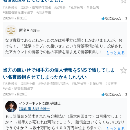
です。さらにいえば、利用者からの口コミ投稿の場合、開示請求者は
#名誉毀損
#訴訟・損害賠償請求
#加害者
#風評被害・営業妨害
ある程度対象者を特定できている（ただし証拠による裏付けか必要な
#発信者情報開示請求
#誹謗中傷
ので発信者情報開示請求をする）というケースが比較的多いと思われ
2026年7月31日
役にたった
1
ます。
匿名A
弁護士
なぜ貴殿であるとわかったのかは相手方に聞くしかありませんが、お
そらく、「近隣トラブルの腹いせ」という背景事情があり、投稿され
たアカウントの情報その他の事情を踏まえて情報収集した結果、この
ような投稿をするのは貴殿しかいないと推測したもので、これに対し
貴殿が投稿した事実を認めてしまったことで「答え合わせ」になって
しまったのではないでしょうか。 相手方の動きについても、相手方次
当方の腹いせで相手方の個人情報をSNSで晒してしま
第ですので何とも言えません。公開の場で回答するには情報が乏し
い名誉毀損させてしまったかもしれない
く、ここで詳細を明らかにすることは事案の特定に繋がってしまうの
#名誉毀損
#誹謗中傷
#発信者情報開示請求
#風評被害・営業妨害
#加害者
で、弁護士へ直接相談した方がよいです。
#訴訟・損害賠償請求
2026年7月29日
役にたった
2
インターネットに強い弁護士
稲葉 進太郎
弁護士
もし賠償金を請求されたら分割払い（最大何回まで）は可能でしょう
か？ →相手方が応じれば可能でしょう。 賠償金はいくらくらいになり
そうですか？ →数十万円から１００万円単位まで様々であり、不明で