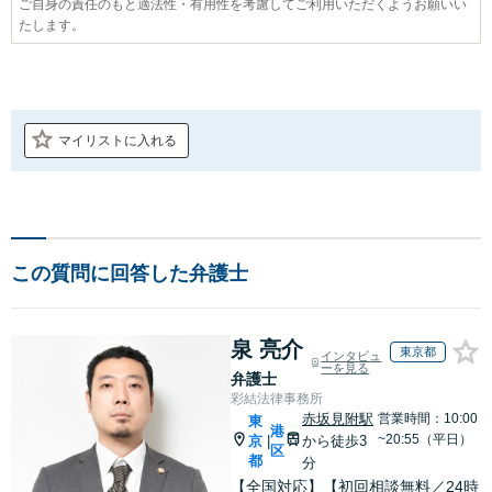
ご自身の責任のもと適法性・有用性を考慮してご利用いただくようお願いい
たします。
マイリストに入れる
この質問に回答した弁護士
泉 亮介
東京都
インタビュ
ーを見る
弁護士
彩結法律事務所
赤坂見附駅
営業時間：10:00
東
港
~20:55（平日）
京
から徒歩3
|
区
都
分
【全国対応】【初回相談無料／24時