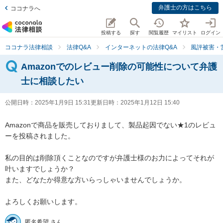
弁護士の方はこちら
ココナラへ
投稿する
探す
閲覧履歴
マイリスト
ログイン
ココナラ法律相談
法律Q&A
インターネットの法律Q&A
風評被害・
Amazonでのレビュー削除の可能性について弁護
士に相談したい
公開日時：
2025年1月9日 15:31
更新日時：
2025年1月12日 15:40
Amazonで商品を販売しておりまして、製品起因でない★1のレビュ
ーを投稿されました。

私の目的は削除頂くことなのですが弁護士様のお力によってそれが
叶いますでしょうか？

また、どなたか得意な方いらっしゃいませんでしょうか。

よろしくお願いします。
匿名希望 さん