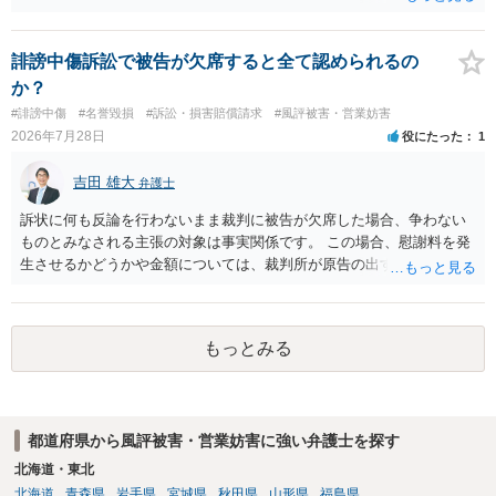
す。相手方から相談者様に対し請求がなされた場合、減額や分割の交
渉が行われ、双方合意に至れば支払が開始され、決裂して相手方が訴
訟提起を選択すれば訴訟の中で解決がなされる流れが通常です。
誹謗中傷訴訟で被告が欠席すると全て認められるの
か？
#誹謗中傷
#名誉毀損
#訴訟・損害賠償請求
#風評被害・営業妨害
2026年7月28日
役にたった
1
吉田 雄大
弁護士
訴状に何も反論を行わないまま裁判に被告が欠席した場合、争わない
ものとみなされる主張の対象は事実関係です。 この場合、慰謝料を発
生させるかどうかや金額については、裁判所が原告の出す証拠に基づ
いて判断します。 このため、請求額の一部だけが認められたり、ある
いは判決の額が0円となることも、可能性としてはありえます。
もっとみる
都道府県から風評被害・営業妨害に強い弁護士を探す
北海道・東北
北海道
青森県
岩手県
宮城県
秋田県
山形県
福島県