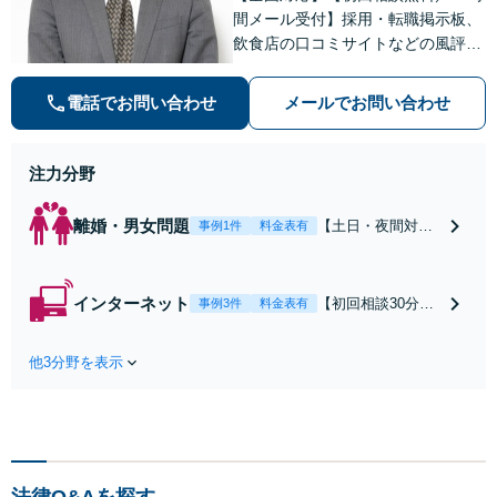
間メール受付】採用・転職掲示板、
飲食店の口コミサイトなどの風評被
害対策など実績あり！【刑事】犯罪
の種類を問わず相談可。可能な限り
電話でお問い合わせ
メールでお問い合わせ
早期対応で駆けつけサポート【労
働】不当解雇・残業代請求はおまか
せください
注力分野
離婚・男女問題
【土日・夜間対応
事例1件
料金表有
可】【初回相談30
分無料】「相手方
から書面を提示さ
インターネット
【初回相談30分無
事例3件
料金表有
れたら、サインす
料】状況に応じて
る前にご相談を」
手段を使い分け、
経験豊富な弁護士
他3分野を表示
適切な方法で投稿
が全力で交渉にあ
の削除・発信者情
たります！相手方
報開示請求をおこ
と直接話す精神的
ないます「企業や
負担を軽減「弁護
お店の風評被害対
士の交渉で慰謝料
策／売り上げ低下
金額アップ／減額
法律Q&Aを探す