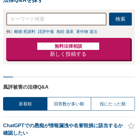
防止のために尽
交渉も対応可」
力」加害者側の対
【完全個室対応】
応可：開示請求の
検索
意見照会が来たと
きの対処法、被害
例）
離婚 慰謝料
誹謗中傷
相続 遺産
著作物 違法
者との示談交渉
無料法律相談
新しく投稿する
風評被害の法律Q&A
新着順
回答数が多い順
役にたった順
ChatGPTでの愚痴が情報漏洩や名誉毀損に該当するか
確認したい