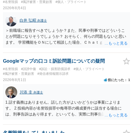
#名誉毀損
#風評被害・営業妨害
#個人・プライベート
2026年8月4日
白井 弘昭
弁護士
＞前職場に報告すべきでしょうか？また、民事や刑事ではどういうこ
とが問題になりそうでしょうか？ おそらく、何らの問題もないと思い
ます。 学習機能をＯＮにして相談した場合、Ｃｈａｔｇｐｔがｏｐｅ
ｎＡＩに相談内容を蓄積し、他の質問者への何らかの回答の際に参照
する可能性がありますが、個人名や会社名を特定していない限り、一
般論として抽象化されて回答に織り込まれる可能性が生じるにすぎま
Googleマップの口コミ訴訟問題についての疑問
せんので、その情報自体が、秘密情報に当たるとは思えませんし、名
#名誉毀損
#誹謗中傷
#訴訟・損害賠償請求
#個人・プライベート
誉棄損として、個人や会社に対する誹謗中傷の不特定多数への公開に
#風評被害・営業妨害
#発信者情報開示請求
当たるとも思われません。 もちろん、誰がその内容をｃｈａｔｇｐｔ
2026年8月1日
役にたった
1
に入力したかも第三者にしられることはないので、個人や会社の特定
をせずに書き込んだことで（おそらく特定して書き込んだとして
川添 圭
弁護士
も）、相談者さんが刑事民事の責任に問われることはないでしょう。
私見ながらご参考まで。
1.話す義務はありません。話した方がよいかどうかは事案によりま
す。 2.投稿内容が名誉毀損罪や侮辱罪の構成要件に該当する場合に
は、刑事告訴はあり得ます。といっても、実際に刑事告訴に動くかど
うかは事案によります。 3.これも事案によりますが、半年から1年程度
です。Googleは電話番号の開示請求もできることが多いので、少しで
も特定可能になるよう、複数ルートで開示請求が行われることが多い
名誉毀損をしてしまいました