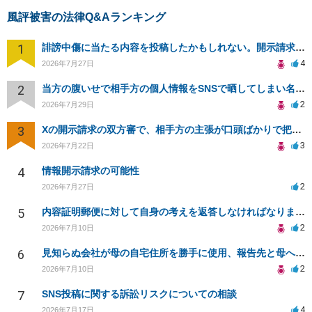
風評被害の法律Q&Aランキング
1
誹謗中傷に当たる内容を投稿したかもしれない。開示請求や民事刑事裁判に発展しうるのか教えて欲しい。
4
2026年7月27日
2
当方の腹いせで相手方の個人情報をSNSで晒してしまい名誉毀損させてしまったかもしれない
2
2026年7月29日
3
Xの開示請求の双方審で、相手方の主張が口頭ばかりで把握しきれません
3
2026年7月22日
4
情報開示請求の可能性
2
2026年7月27日
5
内容証明郵便に対して自身の考えを返答しなければなりませんか？
2
2026年7月10日
6
見知らぬ会社が母の自宅住所を勝手に使用、報告先と母への影響について相談
2
2026年7月10日
7
SNS投稿に関する訴訟リスクについての相談
4
2026年7月17日