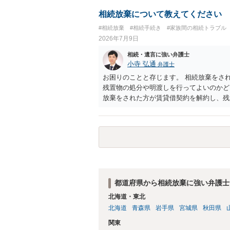
相続放棄について教えてください
#相続放棄
#相続手続き
#家族間の相続トラブル
2026年7月9日
相続・遺言に強い弁護士
小寺 弘通
弁護士
お困りのことと存じます。 相続放棄をさ
残置物の処分や明渡しを行ってよいのかど
放棄をされた方が賃貸借契約を解約し、残
価され、相続放棄が無効となるリスクが一
なく、滞納賃料が増え続けるのを止めるた
あります。 また、お母様の通帳や印鑑な
た方が良いかと思います。 相続人全員が
り、 その場合には当該清算人に引き継い
姉さんがご存命である以上、 その子（甥
放棄は不要になると考えられます。 明確
だければ幸いです。
都道府県から相続放棄に強い弁護士
北海道・東北
北海道
青森県
岩手県
宮城県
秋田県
関東