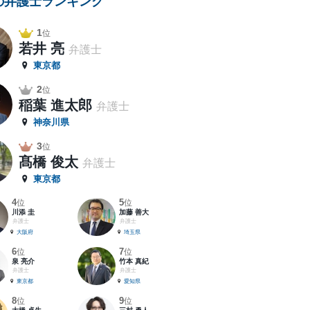
の弁護士ランキング
1
位
若井 亮
弁護士
東京都
2
位
稲葉 進太郎
弁護士
神奈川県
3
位
髙橋 俊太
弁護士
東京都
4
5
位
位
川添 圭
加藤 善大
弁護士
弁護士
大阪府
埼玉県
6
7
位
位
泉 亮介
竹本 真紀
弁護士
弁護士
東京都
愛知県
8
9
位
位