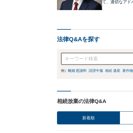
て、適切なアド
法律Q&Aを探す
例）
離婚 慰謝料
誹謗中傷
相続 遺産
著作物
相続放棄の法律Q&A
新着順