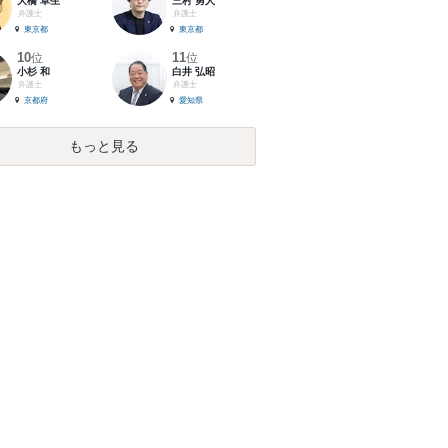
大橋 卓生
三村 勇人
弁護士
弁護士
東京都
東京都
10
11
位
位
小杉 和
白井 弘昭
弁護士
弁護士
京都府
愛知県
もっと見る