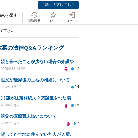
弁護士の方はこちら
&Aを探す
閲覧履歴
マイリスト
ログイン
えて下さい」
放棄の法律Q&Aランキング
親と会ったことが少ない場合の介護や相続の義務について
42
2020年12月14日
祖父が他界後の土地の相続について
24
2022年1月6日
⑴ 誰が法定相続人？⑵譲渡された場合の税金？⑶相続放棄後同じ不動産を相続できない？⑷借金返済義務は？
16
2020年6月23日
祖父の医療費未払いについて
7
2022年3月16日
貸してた土地に住んでいた人が入所。