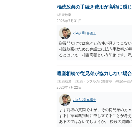
１回期日は出席する必要がありません。そ
す。 質問３について 弁護士ではないの
相続放棄の手続き費用が高額に感じ
でに届けばよい）で十分です。 詳細は、
#相続放棄
考まで。
2026年7月31日
小杉 和
弁護士
御質問だけでは色々と条件が見えてこない
相続放棄のために弁護士に払う手数料が4
るとはいえ、相当高額という印象です。私
別に戸籍の用意に一定の実費がかかること
おいてください。 話を元に戻して、弁護
法テラスに御連絡なさって弁護士との相談
遺産相続で従兄弟が協力しない場合
でやってくれるはずです。 ただ、法テラ
#相続放棄
#相続トラブルの代理交渉
#相続手続
なる）ようですので、比較的短い熟慮期間
2026年7月22日
しょう。 もし法テラスが御利用になれな
弁護士を適宜探し（WEB等で）、問い合
小杉 和
弁護士
価な手数料でのお仕事になるのであまり前
所に聞いて（相見積もりをとって）、一番
まず前段の質問ですが、その従兄弟の方々
さんの御希望をかなえることができるので
する）家庭裁判所に申し立てることが考え
くもないとは思います。その場合、かかる
あるのではないでしょうか。 後段の質問
サイトから用紙を取得すると共に必要な書
ないので必要書類をてきぱきと揃える必要
理通知書を待つという流れになります。