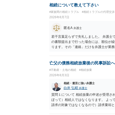
相続について教えて下さい
#家族間の相続トラブル
#相続トラブルの代理交渉
2026年8月7日
匿名A
弁護士
若干言葉足らずで失礼しました。 弁護士
の書類提出まで行った場合には、順位が繰
ります。その「連絡」だけを弁護士が業務
亡父の債務相続放棄後の民事訴訟へ
#不動産・土地の相続
#相続放棄
2026年8月3日
相続・遺言に強い弁護士
白井 弘昭
弁護士
質問１について 相続放棄の申述が受理さ
ぼって）相続人ではなくなります。 よっ
請求の対象ではなくなるので）請求棄却と
答弁書に添えて裁判所に提出してください