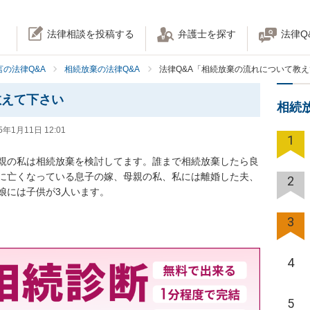
法律相談を投稿する
弁護士を探す
法律Q
の法律Q&A
相続放棄の法律Q&A
法律Q&A「相続放棄の流れについて教
教えて下さい
相続
5年1月11日 12:01
1
親の私は相続放棄を検討してます。誰まで相続放棄したら良
に亡くなっている息子の嫁、母親の私、私には離婚した夫、
2
娘には子供が3人います。
3
4
5