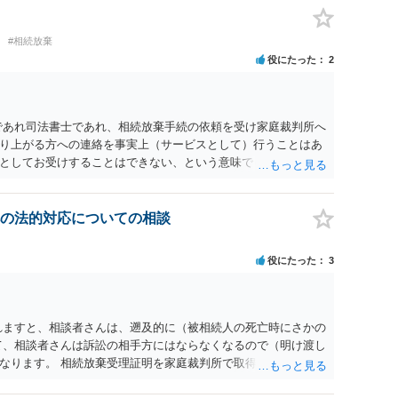
#相続放棄
役にたった
2
であれ司法書士であれ、相続放棄手続の依頼を受け家庭裁判所へ
り上がる方への連絡を事実上（サービスとして）行うことはあ
としてお受けすることはできない、という意味でした。
の法的対応についての相談
役にたった
3
れますと、相談者さんは、遡及的に（被相続人の死亡時にさかの
て、相談者さんは訴訟の相手方にはならなくなるので（明け渡し
なります。 相続放棄受理証明を家庭裁判所で取得し、コピーを
。 質問２について 請求棄却を求める答弁書を提出すれば、第