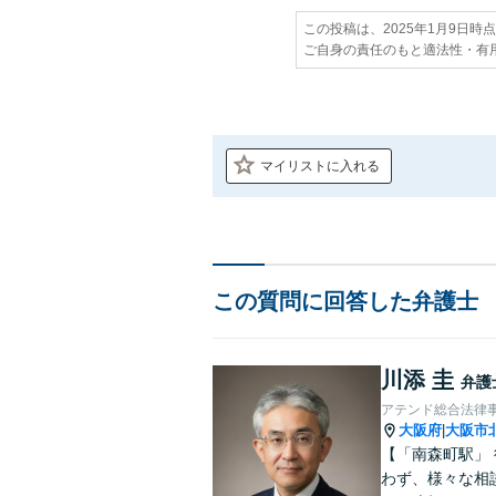
この投稿は、2025年1月9日時
ご自身の責任のもと適法性・有
マイリストに入れる
この質問に回答した弁護士
川添 圭
弁護
アテンド総合法律
大阪府
大阪市
|
【「南森町駅」
わず、様々な相