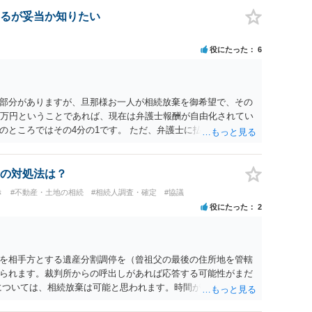
の日は差支え（用事があり出席できない）との記載で十分で
で、ｍｉｎｔｓでの提出の必要は無いと思います。郵送（期限ま
るが妥当か知りたい
書面記載の裁判所書記官にお問い合わせください。 以上、ご参
役にたった
6
部分がありますが、旦那様お一人が相続放棄を御希望で、その
0万円ということであれば、現在は弁護士報酬が自由化されてい
のところではその4分の1です。 ただ、弁護士に払う手数料とは
になりますので、その費用も支払うべきものとして頭に置いて
士に対する手数料ですが、旦那様の収入や財産にもよりますが、
を予約して受任してもらうのが一番安上がりでしょう。数万円
の対処法は？
スは予約が取りづらい（希望者が多く予約できてもしばらく先に
き
#不動産・土地の相続
#相続人調査・確定
#協議
のことを考えると、来週早々すぐにでも御連絡する方が良いで
役にたった
2
い、あるいは時間がない等であれば、相続を取扱分野としている
わせてみることです。相続を扱う弁護士でも相続放棄は比較的安
向きに受けてくれないところもあるようです。 複数の法律事務
安いところでやってもらうことに決めれば、キューちゃんママ
を相手方とする遺産分割調停を（曾祖父の最後の住所地を管轄
はないでしょうか。 あるいは相続放棄であれば御自分でできな
られます。裁判所からの呼出しがあれば応答する可能性がまだ
のは戸籍等の取得費用と印紙代だけとなります。家庭裁判所の
については、相続放棄は可能と思われます。時間が思った以上に
類を確認し、印紙と共に家庭裁判所に提出して相続放棄申述受
があります。その点是非御注意ください。