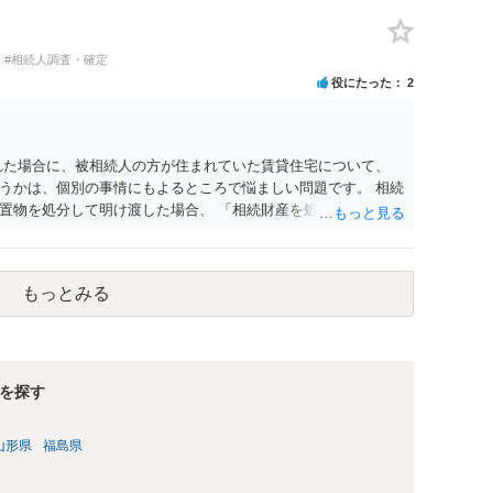
#相続人調査・確定
役にたった
2
れた場合に、被相続人の方が住まれていた賃貸住宅について、
うかは、個別の事情にもよるところで悩ましい問題です。 相続
置物を処分して明け渡した場合、 「相続財産を処分」したと評
応あるからです。 ただし、実際には、自宅内にめぼしい財産が
め、 解約をして鍵を返却してしまうというケースもそれなりに
どは現に保管されているのであれば、 そのまま保管されておい
もっとみる
相続放棄された場合には、相続財産清算人が選任される場合があ
でいただくことになります。 ちなみに前提として、お母様のお
、姪）にはそもそも相続権は発生しないので、甥姪の方々は相続
にお答えができずに申し訳ありませんが、以上ご参考にしていた
を探す
山形県
福島県