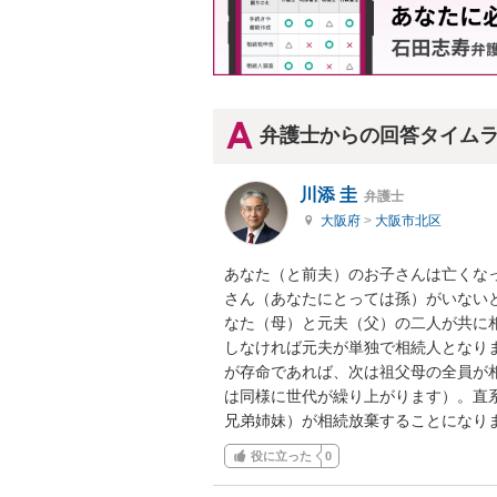
弁護士からの回答タイム
川添 圭
弁護士
大阪府
>
大阪市北区
あなた（と前夫）のお子さんは亡くな
さん（あなたにとっては孫）がいない
なた（母）と元夫（父）の二人が共に
しなければ元夫が単独で相続人となり
が存命であれば、次は祖父母の全員が
は同様に世代が繰り上がります）。直
兄弟姉妹）が相続放棄することになり
役に立った
0