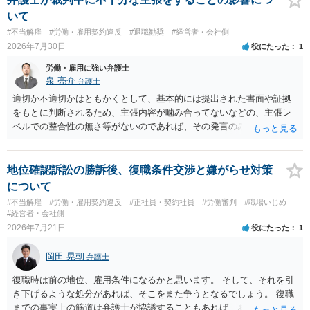
いて
#不当解雇
#労働・雇用契約違反
#退職勧奨
#経営者・会社側
2026年7月30日
役にたった
1
労働・雇用に強い弁護士
泉 亮介
弁護士
適切か不適切かはともかくとして、基本的には提出された書面や証拠
をもとに判断されるため、主張内容が噛み合ってないなどの、主張レ
ベルでの整合性の無さ等がないのであれば、その発言のみで大きく不
利になるということはないように思われます。
地位確認訴訟の勝訴後、復職条件交渉と嫌がらせ対策
について
#不当解雇
#労働・雇用契約違反
#正社員・契約社員
#労働審判
#職場いじめ
#経営者・会社側
2026年7月21日
役にたった
1
岡田 晃朝
弁護士
復職時は前の地位、雇用条件になるかと思います。 そして、それを引
き下げるような処分があれば、そこをまた争うとなるでしょう。 復職
までの事実上の筋道は弁護士が協議することもあれば、あなたがご自