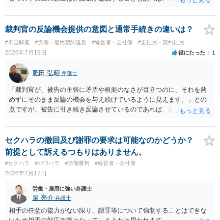
身で協議することもあります。 たいていは、訴訟判決までの依頼でし
ょうから、別途費用が発生することもありますが、出勤日時の設定く
らいならサービスでしてくれるかもしれません。
裁判官の反論機会提供の意図と通常手続きの違いは？
#不当解雇
#労働・雇用契約違反
#経営者・会社側
#正社員・契約社員
2026年7月19日
役にたった
1
肥田 弘昭
弁護士
「裁判官が、被告の主張に矛盾や根拠のなさが目立つのに、それを咎
めずにそのまま反論の機会を与え続けているように見えます。」との
点ですが、被告に引き続き反論させているのであれば、被告の主張が
不十分な点が裁判官からしてもあるからかと思います。手続保障を尽
くしている場合があります。被告がこれ以上ありませんと言えば終わ
るかと思います。ご参考にしてください。
セクハラの撤回及び謝罪の要求は可能なのかどうか？
前提として訴えるつもりはありません。
#セクハラ
#パワハラ
#労働審判
#経営者・会社側
2026年7月17日
労働・雇用に強い弁護士
泉 亮介
弁護士
相手の任意の協力がない限り、謝罪等について強制することはできな