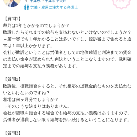
千葉県
>
千葉市中央区
労働・雇用に注力する弁護士
【質問1】

裁判は1年もかかるのでしょうか？

敗訴したらそれまでの給与を支払わないといけないのでしょうか？

→第一審でも１年かかることは多いですし、控訴審まで含めると通
常は１年以上かかります。

会社が敗訴ということは労働者としての地位確認と判決までの賃金
の支払い命令が認められた判決ということになりますので、裁判確
定までの給与を支払う義務があります。

【質問2】

敗訴後、復職拒否をすると、それ相応の退職金的なものを支払わな
いといけないのですね？

相場は何ヶ月分でしょうか？

→そのような決まりはありません。

会社が復職を拒否する場合でも給与の支払い義務はありますので、
労働者が退職しない限り給与を払い続けるということになります。

【質問3】
