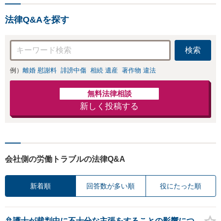
は損をしてしまうかもしれ
千葉駅近く】駐車場あ
ません。代わりに交渉・手
り
法律Q&Aを探す
続きをし、負担を軽減。
検索
例）
離婚 慰謝料
誹謗中傷
相続 遺産
著作物 違法
無料法律相談
新しく投稿する
会社側の労働トラブルの法律Q&A
新着順
回答数が多い順
役にたった順
弁護士が裁判中に不十分な主張をすることの影響につ