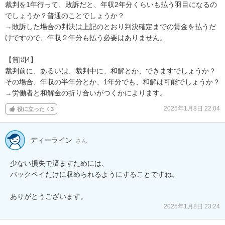
裁判を1年行って、敗訴だと、年収2年分くらいも払う羽目になるの
でしょうか？普通のことでしょうか？

→敗訴した場合の判決は上記のとおり判決確定までの賃金を払うだ
けですので、年収２年分も払う必要はありません。

【質問4】

裁判前に、あるいは、裁判中に、和解とか、できますでしょうか？

その場合、年収の半年分とか、1年分でも、和解は可能でしょうか？

→労働者と和解金の折り合いがつくかによります。
2025年1月8日 22:04
役に立った
3
ディーライン
さん
少ない損失で済ますためには、

バックペイだけに収められるようにすることですね。

ありがとうございます。
2025年1月8日 23:24