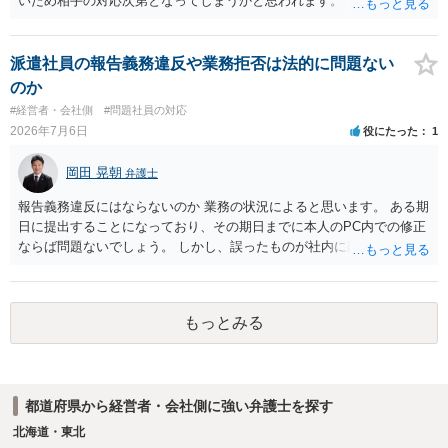
いため相手の対応次第となってしまうかと思われます。
派遣社員の報告義務違反や業務拒否は法的に問題ない
のか
#経営者・会社側
#問題社員の対応
2026年7月6日
役にたった
1
岡田 晃朝
弁護士
報告義務違反にはならないのか 業務の状況によると思います。 ある期
日に提出することになっており、その期日までに本人のPC内での修正
ならば問題ないでしょう。 しかし、誤ったものが社内に廻っており、
その後に修正となれば報告は必要なのが普通でしょうね。 電話に出な
いことは業務命令違反になる可能性はありますが、いきなり懲戒と言
うほどのものでもないので、何度か注意して改善が無ければ、報告に
もっとみる
応じて派遣元会社が懲戒処分を出すかどうかを決めるでしょう。
都道府県から経営者・会社側に強い弁護士を探す
北海道・東北