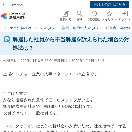
弁護士の方はこちら
ココナラへ
投稿する
探す
閲覧履歴
マイリスト
ログイン
ココナラ法律相談
法律Q&A
労働・雇用の法律Q&A
経営者・会社側
解雇した社員から不当解雇を訴えられた場合の対
処法は？
公開日時：
2025年1月8日 22:04
更新日時：
2025年1月9日 12:16
上場ベンチャー企業の人事マネージャーの立場です。

１年ほど前に、

かなり優遇された条件で雇ったスタッフがいます。

無期限雇用正社員で年棒1800万円程の給料です。

役員ではなく、一般社員です。

そのスタッフが、社長との折り合いが悪いため、社長指示で、予告