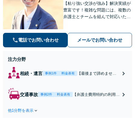
【粘り強い交渉が強み】解決実績が
豊富です！複雑な問題には、複数の
弁護士とチームを組んで対応いたし
ます。【安心・分かりやすい料金体
系】些細なお悩みにも、丁寧に寄り
添い、不安を軽減します。まずはお
電話でお問い合わせ
メールでお問い合わせ
気軽にご相談ください。
注力分野
相続・遺言
【最後まで諦めませ
事例1件
料金表有
ん】親族間の交渉、複
雑な手続き、全て対応
します！不利な条件で
交通事故
【弁護士費用特約の利用＆
事例2件
料金表有
合意してしまう前にご
Zoom相談可】【死亡・骨
相談ください。【土
折・後遺障害・むち打ち
地・不動産】長期化し
他1分野を表示
等】交通事故でご家族がな
ている問題もできる限
くなってしまった方やお怪
り円滑な交渉へと導き
我された方はまずご相談く
ます。事業承継／相続
ださい。ご自身での対応で
放棄も対応可能。【JR