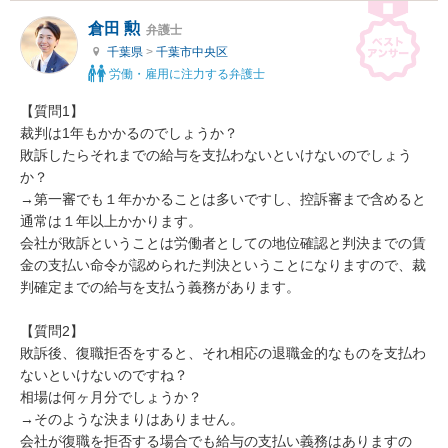
倉田 勲
弁護士
千葉県
>
千葉市中央区
労働・雇用に注力する弁護士
【質問1】

裁判は1年もかかるのでしょうか？

敗訴したらそれまでの給与を支払わないといけないのでしょう
か？

→第一審でも１年かかることは多いですし、控訴審まで含めると
通常は１年以上かかります。

会社が敗訴ということは労働者としての地位確認と判決までの賃
金の支払い命令が認められた判決ということになりますので、裁
判確定までの給与を支払う義務があります。

【質問2】

敗訴後、復職拒否をすると、それ相応の退職金的なものを支払わ
ないといけないのですね？

相場は何ヶ月分でしょうか？

→そのような決まりはありません。

会社が復職を拒否する場合でも給与の支払い義務はありますの