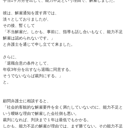
手当1ヶ月分を出して、能力不足という理由で、解雇しました。

彼は、解雇通知を渡す席では、

淡々としておりましたが、

その後、暫くして

「不当解雇だ。しかも、事前に、指導も話し合いもなく、能力不足
解雇は認められないです。」

と弁護士を通じて申し立てて来ました。

さらに、

「退職合意の条件として、

年収3年分を出すなら退職に同意する。

そうでないならば裁判にする。」

と。

顧問弁護士に相談すると、

「社会的客観的な解雇要件を全く満たしていないのに、能力不足と
いう曖昧な理由で解雇した会社側も悪い。

裁判になれば、判決まで１年は最低でもかかる。

しかも、能力不足の解雇が理由では、まず勝てない。その能力不足