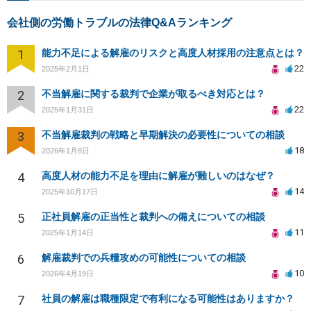
会社側の労働トラブルの法律Q&Aランキング
1
能力不足による解雇のリスクと高度人材採用の注意点とは？
22
2025年2月1日
2
不当解雇に関する裁判で企業が取るべき対応とは？
22
2025年1月31日
3
不当解雇裁判の戦略と早期解決の必要性についての相談
18
2026年1月8日
4
高度人材の能力不足を理由に解雇が難しいのはなぜ？
14
2025年10月17日
5
正社員解雇の正当性と裁判への備えについての相談
11
2025年1月14日
6
解雇裁判での兵糧攻めの可能性についての相談
10
2026年4月19日
7
社員の解雇は職種限定で有利になる可能性はありますか？