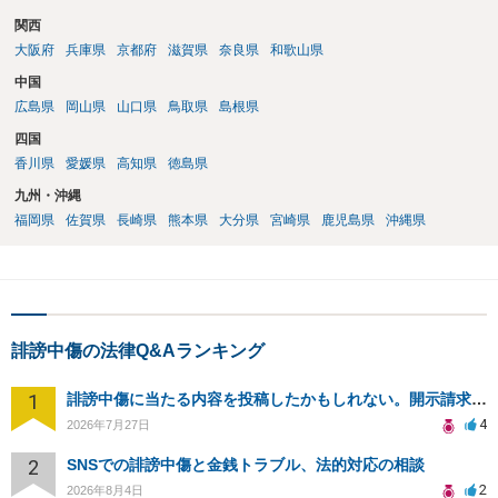
関西
大阪府
兵庫県
京都府
滋賀県
奈良県
和歌山県
中国
広島県
岡山県
山口県
鳥取県
島根県
四国
香川県
愛媛県
高知県
徳島県
九州・沖縄
福岡県
佐賀県
長崎県
熊本県
大分県
宮崎県
鹿児島県
沖縄県
誹謗中傷の法律Q&Aランキング
1
誹謗中傷に当たる内容を投稿したかもしれない。開示請求や民事刑事裁判に発展しうるのか教えて欲しい。
4
2026年7月27日
2
SNSでの誹謗中傷と金銭トラブル、法的対応の相談
2
2026年8月4日