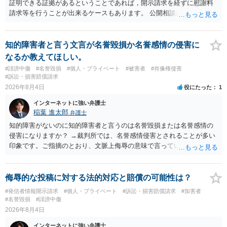
証明できる証拠があるということであれば，開示請求を経ずに慰謝料
請求等を行うことが出来るケースもあります。 公開相談の場では回答
は難しいかと思われますので，お手持ちの証拠資料を持参の上弁護士
に個別に相談されると良いでしょう。
知的障害者と言う文言が名誉毀損か名誉感情の侵害に
なるか教えてほしい。
#誹謗中傷
#名誉毀損
#個人・プライベート
#被害者
#肖像権侵害
#訴訟・損害賠償請求
2026年8月4日
役にたった
1
インターネットに強い弁護士
稲葉 進太郎
弁護士
知的障害がないのに知的障害者と言うのは名誉毀損または名誉感情の
侵害になりますか？ →裁判所では、名誉感情侵害とされることが多い
印象です。ご指摘のとおり、文脈上侮辱の意味で言っている点も加味
されていると思います。
侮辱的な投稿に対する法的対応と賠償の可能性は？
#発信者情報開示請求
#個人・プライベート
#訴訟・損害賠償請求
#加害者
#名誉毀損
#誹謗中傷
2026年8月4日
インターネットに強い弁護士