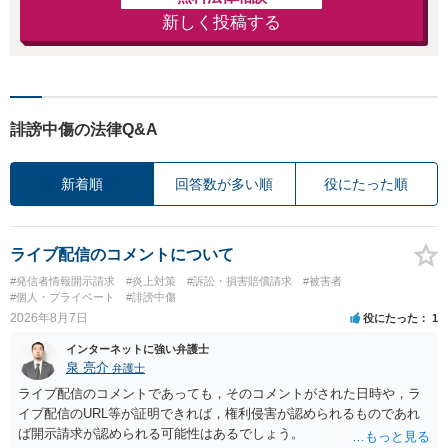
新しく投稿する
誹謗中傷の法律Q&A
新着順
回答数が多い順
役にたった順
ライブ配信のコメントについて
#発信者情報開示請求
#炎上対策
#訴訟・損害賠償請求
#被害者
#個人・プライベート
#誹謗中傷
2026年8月7日
役にたった
1
インターネットに強い弁護士
泉 亮介
弁護士
ライブ配信のコメントであっても，そのコメントがされた日時や，ラ
イブ配信のURL等が証明できれば，権利侵害が認められるものであれ
ば開示請求が認められる可能性はあるでしょう。