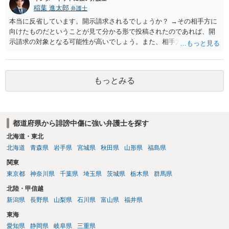
稲葉 進太郎
弁護士
本当に反省しています。開示請求されるでしょうか？ →その相手方に
向けたものだということが見て分かる形で投稿されたのであれば、開
示請求の対象となる可能性が高いでしょう。また、相手方の投稿した
文章からすると、実際に発信者情報開示請求がなされる可能性がある
と存じます。発信者情報開示請求が進むと、投稿に使った回線の契約
者のところに、意見照会がなされます。アカウント情報開示の場合
もっとみる
は、アカウントの登録メールに意見照会がなされます。 また、された
場合賠償金はいくらでしょうか。 →ケースバイケースであり、数万円
から１００万単位まで様々でしょう。裁判外であれば交渉して相手方
の請求額から減額することを試みることとなるでしょう。
都道府県から誹謗中傷に強い弁護士を探す
北海道・東北
北海道
青森県
岩手県
宮城県
秋田県
山形県
福島県
関東
東京都
神奈川県
千葉県
埼玉県
茨城県
栃木県
群馬県
北陸・甲信越
新潟県
長野県
山梨県
石川県
富山県
福井県
東海
愛知県
静岡県
岐阜県
三重県