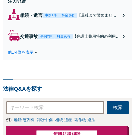
注力分野
相続・遺言
【最後まで諦めませ
事例1件
料金表有
ん】親族間の交渉、複
雑な手続き、全て対応
します！不利な条件で
交通事故
【弁護士費用特約の利用＆
事例2件
料金表有
合意してしまう前にご
Zoom相談可】【死亡・骨
相談ください。【土
折・後遺障害・むち打ち
地・不動産】長期化し
他1分野を表示
等】交通事故でご家族がな
ている問題もできる限
くなってしまった方やお怪
り円滑な交渉へと導き
我された方はまずご相談く
ます。事業承継／相続
ださい。ご自身での対応で
放棄も対応可能。【JR
は損をしてしまうかもしれ
千葉駅近く】駐車場あ
ません。代わりに交渉・手
り
法律Q&Aを探す
続きをし、負担を軽減。
検索
例）
離婚 慰謝料
誹謗中傷
相続 遺産
著作物 違法
無料法律相談