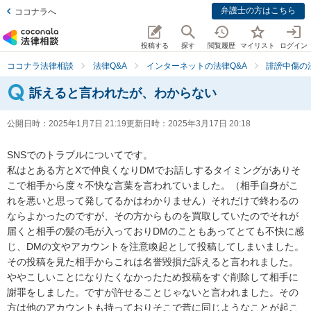
弁護士の方はこちら
ココナラへ
投稿する
探す
閲覧履歴
マイリスト
ログイン
ココナラ法律相談
法律Q&A
インターネットの法律Q&A
誹謗中傷の
訴えると言われたが、わからない
公開日時：
2025年1月7日 21:19
更新日時：
2025年3月17日 20:18
SNSでのトラブルについてです。

私はとある方とXで仲良くなりDMでお話しするタイミングがありそ
こで相手から度々不快な言葉を言われていました。（相手自身がこ
れを悪いと思って発してるかはわかりません）それだけで終わるの
ならよかったのですが、その方からものを買取していたのでそれが
届くと相手の髪の毛が入っておりDMのこともあってとても不快に感
じ、DMの文やアカウントを注意喚起として投稿してしまいました。
その投稿を見た相手からこれは名誉毀損だ訴えると言われました。
ややこしいことになりたくなかったため投稿をすぐ削除して相手に
謝罪をしました。ですが許せることじゃないと言われました。その
方は他のアカウントも持っておりそこで昔に同じようなことが起こ