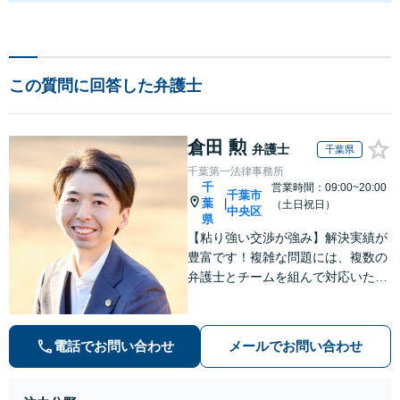
この質問に回答した弁護士
倉田 勲
弁護士
千葉県
千葉第一法律事務所
千
営業時間：09:00~20:00
千葉市
葉
|
（土日祝日）
中央区
県
【粘り強い交渉が強み】解決実績が
豊富です！複雑な問題には、複数の
弁護士とチームを組んで対応いたし
ます。【安心・分かりやすい料金体
系】些細なお悩みにも、丁寧に寄り
添い、不安を軽減します。まずはお
電話でお問い合わせ
メールでお問い合わせ
気軽にご相談ください。