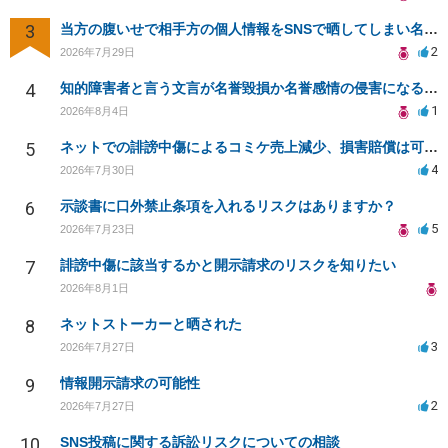
3
当方の腹いせで相手方の個人情報をSNSで晒してしまい名誉毀損させてしまったかもしれない
2
2026年7月29日
4
知的障害者と言う文言が名誉毀損か名誉感情の侵害になるか教えてほしい。
1
2026年8月4日
5
ネットでの誹謗中傷によるコミケ売上減少、損害賠償は可能か？
4
2026年7月30日
6
示談書に口外禁止条項を入れるリスクはありますか？
5
2026年7月23日
7
誹謗中傷に該当するかと開示請求のリスクを知りたい
2026年8月1日
8
ネットストーカーと晒された
3
2026年7月27日
9
情報開示請求の可能性
2
2026年7月27日
10
SNS投稿に関する訴訟リスクについての相談