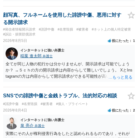
顔写真、フルネームを使用した誹謗中傷、悪用に対す
る開示請求
#発信者情報開示請求
#誹謗中傷
#名誉毀損
#被害者
#ネット上の個人特定被害
#訴訟・損害賠償請求
2026年8月5日
役にたった
1
インターネットに強い弁護士
稲葉 進太郎
弁護士
全てが同じ人物の犯行かは分かりませんが、開示請求は可能でしょう
か？ →５ｃｈの方の開示請求は内容からして難しいでしょう。 XとIns
tagramの方は内容からして開示請求ができる可能性が高いでしょう。
ただ、アカウントが削除されていると開示請求は失敗する可能性が高
いでしょう。７月中にアカウントが削除されている場合、今から進め
ても失敗する可能性が高いように思われます。 相手を特定できた場
SNSでの誹謗中傷と金銭トラブル、法的対応の相談
合、相手に全ての弁護士費用を負担させることは可能でしょうか？ →
#誹謗中傷
#名誉毀損
#被害者
#個人・プライベート
訴訟外の交渉で相手方が認めれば負担させることができるでしょう。
2026年8月4日
役にたった
2
訴訟で判決となった場合は、実際の弁護士費用が認められる場合と認
められない場合があり何ともいえないところでしょう。
インターネットに強い弁護士
泉 亮介
弁護士
実際にその人が権利侵害行為をしたと認められるものであり，それが