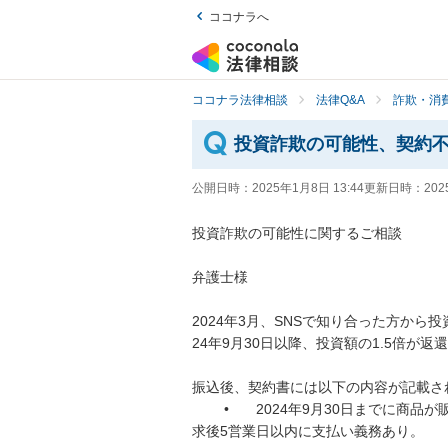
ココナラへ
ココナラ法律相談
法律Q&A
詐欺・消
投資詐欺の可能性、契約
公開日時：
2025年1月8日 13:44
更新日時：
202
投資詐欺の可能性に関するご相談

弁護士様

2024年3月、SNSで知り合った方から
24年9月30日以降、投資額の1.5倍が返
振込後、契約書には以下の内容が記載され
	•	2024年9月30日までに商品が販売されなければ、投資額の1.5倍で買い戻し請求が可能。請
求後5営業日以内に支払い義務あり。
