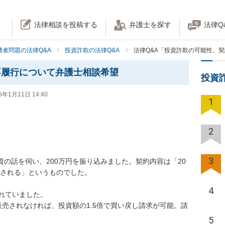
法律相談を投稿する
弁護士を探す
法律Q
費者問題の法律Q&A
投資詐欺の法律Q&A
法律Q&A「投資詐欺の可能性、
不履行について弁護士相談希望
投資
5年1月11日 14:40
1
2
3
投資の話を伺い、200万円を振り込みました。契約内容は「20
還される」というものでした。

4
ていました。

5