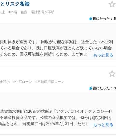
とリスク相談
以上
#本名・住所・電話番号が不明
役にたった
5
費用体系が重要です。 回収が可能な事案は、送金した（不正利
ている場合であり、既に口座残高がほとんど残っていない場合
そのため、回収可能性を判断するため、まず何よりも、送金先
重要になります。振り込め詐欺救済法で口座凍結された口座の
告までには口座凍結から2か月程度かかることも多く、むしろ
の氏名・住所・残高を把握し、残高がある場合にはすみやかに
きれば仮差押えを行うことが望ましい）ことになります。 残高
返金請求
#住宅ローン
#不動産担保ローン
る共同不法行為責任を理由に内容証明郵便を送ったり提訴した
役にたった
3
を譲渡した人も多く、そのような口座開設者には目ぼしい資産
の検討も必要になるでしょう。なお、近時は、副業名目に口座
口座情報を盗取された等の事案もあり、口座名義人の過失責任
。 投資詐欺事案で重要なのは、他の被害者も弁護士へ依頼して
県遠賀郡水巻町にある大型施設『アグレボバイオテクノロジーセ
高いということです。そのため、とにかく他の被害者に先んじ
不動産投資商品です。公式の商品概要では、43号は想定利回り
に加わることができるかどうかが重要になります。少なくと
の商品とされ、当初満了日は2025年7月31日、ただし対象不動産の
えているような事案では、被害者の誰かが公告期間満了前に仮差
延長することがあるとされています。 当初満了日が令和７年７
しょう。なお、振り込め詐欺救済法の規定では、凍結された預
知がなされて償還期限が令和８年７月３１日になっておりま