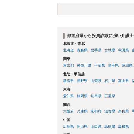
金の公告期間満了までに被害者が預金の仮
す。その後、令和７年９月頃になると、分
め、配当を待つという選択肢はなくなりま
と思われます。 また、内容証明郵便や解
です。 上記のような、投資詐欺の実情や
の都市綜研インベストファンドは、任意の
るかどうかのポイントになるでしょう。
せん。実際、弁護士名で送付した内容証明
め、現状では、内容証明やメールのみで返
渉のテーブルにも乗らないというのが実情
都道府県から投資詐欺に強い弁護士
年７月３１日が償還期限到来の時期になる
北海道・東北
間満了による償還請求訴訟もにらんだ形で
北海道
青森県
岩手県
宮城県
秋田県
研インベストファンドとの間で裁判上の和
いが遅延しているとの報告が複数寄せられ
関東
るとは申し上げられません。 しかしながら
東京都
神奈川県
千葉県
埼玉県
茨城県
繰り上のご事情がある ④償還期限が到来
北陸・甲信越
は、リスクを承知の上でも訴訟提起を検討
新潟県
長野県
山梨県
石川県
富山県
れば回収をすることはできません。みんな
業が行われていたか」ではなく、「その事
東海
て賃料はどこから出ていたのか」という点
愛知県
静岡県
岐阜県
三重県
関西
大阪府
兵庫県
京都府
滋賀県
奈良県
中国
広島県
岡山県
山口県
鳥取県
島根県