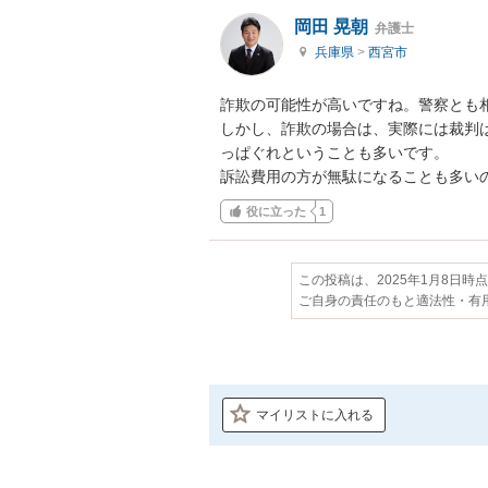
岡田 晃朝
弁護士
兵庫県
>
西宮市
詐欺の可能性が高いですね。警察とも相
しかし、詐欺の場合は、実際には裁判
っぱぐれということも多いです。

訴訟費用の方が無駄になることも多い
役に立った
1
この投稿は、2025年1月8日時
ご自身の責任のもと適法性・有
マイリストに入れる