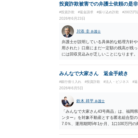
投資詐欺被害での弁護士依頼の是非
#投資詐欺
#返金請求
#振り込め詐欺
#200万円
2026年6月23日
川添 圭
弁護士
弁護士が説明している具体的な処理方針や
用された）口座にまだ一定額の残高が残っ
には回収見込みが乏しいことになります。
口座の口座凍結時の残高を把握することが
残高はウェブサイトで公告されますが、公
その前に弁護士会照会を行って口座開設者
みんなで大家さん 返金手続き
判決を取って当該口座を差し押さえる（で
#銀行借り入れ
#投資詐欺
#法人・ビジネス
#
が乏しい口座開設者に対しては、幇助によ
2026年6月5日
りすることが多いですが、金に困って口座
がありませんので、そこまでやるかどうか
鈴木 祥平
弁護士
を騙し取られたとか不正アクセス等による
を問うことが微妙な事案も出てきています
「みんなで大家さん43号商品」は、福岡
同じ口座からの回収に動いている可能性が
ンター』を対象不動産とする匿名組合型の
て回収できるか、そうでなくても配当手続
7.0％、運用期間5年1か月、1口100万円
も、口座凍結時点で残高が100万円を超
売却が終わっていない場合は1年を上限に
押えや差押えをしてしまうケースが多いで
月３１日でしたが、令和７年6月に延長通