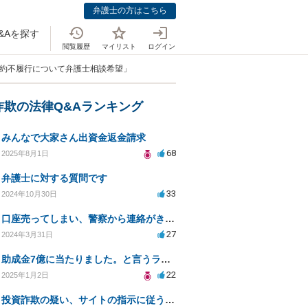
弁護士の方はこちら
&Aを探す
閲覧履歴
マイリスト
ログイン
契約不履行について弁護士相談希望」
詐欺の法律Q&Aランキング
みんなで大家さん出資金返金請求
68
2025年8月1日
弁護士に対する質問です
33
2024年10月30日
口座売ってしまい、警察から連絡がきました。
27
2024年3月31日
助成金7億に当たりました。と言うラインがきた
22
2025年1月2日
投資詐欺の疑い、サイトの指示に従うべきか教えてください