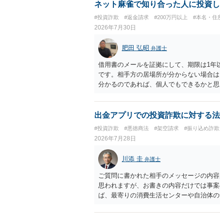
ネット麻雀で知り合った人に投資し
#投資詐欺
#返金請求
#200万円以上
#本名・住
2026年7月30日
肥田 弘昭
弁護士
借用書のメールを証拠にして、期限は1年
です。相手方の居場所が分からない場合は
分かるのであれば、個人でもできるかと思
出金アプリでの投資詐欺に対する法
#投資詐欺
#悪徳商法
#架空請求
#振り込め詐欺
2026年7月28日
川添 圭
弁護士
ご質問に書かれた相手のメッセージの内容
思われますが、お書きの内容だけでは事案
ば、最寄りの消費生活センターや自治体の
受けた方が確実です。