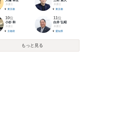
大橋 卓生
三村 勇人
弁護士
弁護士
東京都
東京都
10
11
位
位
小杉 和
白井 弘昭
弁護士
弁護士
京都府
愛知県
もっと見る