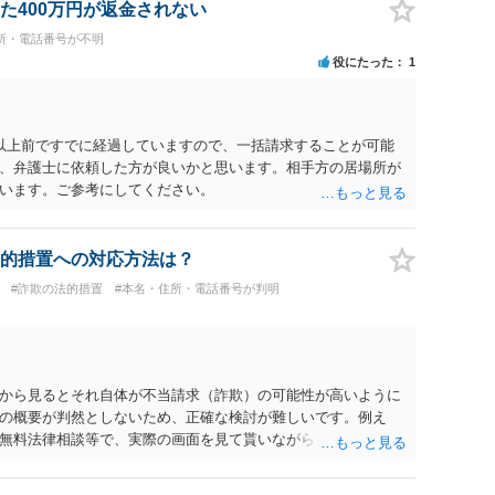
た400万円が返金されない
所・電話番号が不明
役にたった
1
以上前ですでに経過していますので、一括請求することが可能
、弁護士に依頼した方が良いかと思います。相手方の居場所が
います。ご参考にしてください。
的措置への対応方法は？
#詐欺の法的措置
#本名・住所・電話番号が判明
から見るとそれ自体が不当請求（詐欺）の可能性が高いように
の概要が判然としないため、正確な検討が難しいです。例え
無料法律相談等で、実際の画面を見て貰いながらアドバイスう