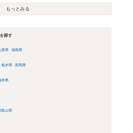
差押えや差押えをすると被害分配手続は中止になってしまうた
配金の支払いも停止しており、状況としては厳しい状況にある
す。そのため、回収のためには一日も早く動く必要があるわけ
もっとみる
除のメールを送付されているとのことですが、残念ながら、現在
処理方針を的確に説明できているかどうかが、弁護士を信頼でき
請求や解除通知に対して積極的に対応している状況にはありま
に対しても何ら回答がないケースが少なくありません。そのた
還を受けることは難しく、法的手続を取らなければ実質的に交
です。 ご相談の「みんなで大家さん43号」については、令和８
を探す
と思われますので、解除による出資金返還請求をしながら、期
訴訟提起をすることが考えられます。もっとも、現在は都市綜
山形県
福島県
解が成立した案件についても、和解で約束された分割金の支払
ています。したがって、訴訟を提起したとしても必ず回収でき
、 ①会社から返答がない ②任意交渉が機能していない ③資金
栃木県
群馬県
する という現状を踏まえますと、何もせずに待ち続けるより
する方がよいケースではないかと考えております。何もしなけ
福井県
で大家さん43号については、「アグレボセンターで何らかの事
業が巨額の賃料を支払えるだけの実体を持っていたのか。そし
はかなりの疑念があるところです。
和歌山県