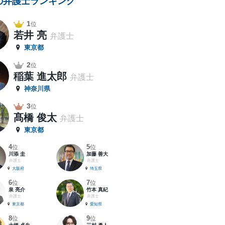
の弁護士ランキング
1
位
若井 亮
弁護士
東京都
2
位
稲葉 進太郎
弁護士
神奈川県
3
位
髙橋 俊太
弁護士
東京都
4
5
位
位
川添 圭
加藤 善大
弁護士
弁護士
大阪府
埼玉県
6
7
位
位
泉 亮介
竹本 真紀
弁護士
弁護士
東京都
愛知県
8
9
位
位