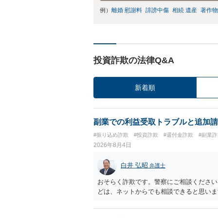
例）
離婚 慰謝料
誹謗中傷
相続 遺産
著作物
投資詐欺の法律Q&A
新着順
副業での利益受取トラブルと追加請
#振り込め詐欺
#投資詐欺
#還付金詐欺
#副業詐
2026年8月4日
白井 弘昭
弁護士
おそらく詐欺です。警察にご相談ください
どは、ネットからでも相談できると思いま