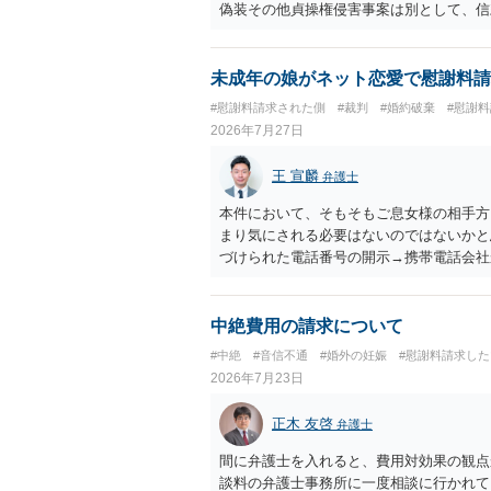
偽装その他貞操権侵害事案は別として、信
ます。 お怒りはごもっともですが、仮に
ったということですので、むしろ結婚しな
ます。
未成年の娘がネット恋愛で慰謝料請
#慰謝料請求された側
#裁判
#婚約破棄
#慰謝
2026年7月27日
王 宣麟
弁護士
本件において、そもそもご息女様の相手方
まり気にされる必要はないのではないかと思
づけられた電話番号の開示→携帯電話会社
のような精神的損害が発生したと明確にい
ないかと推察します。
中絶費用の請求について
#中絶
#音信不通
#婚外の妊娠
#慰謝料請求した
2026年7月23日
正木 友啓
弁護士
間に弁護士を入れると、費用対効果の観点
談料の弁護士事務所に一度相談に行かれて