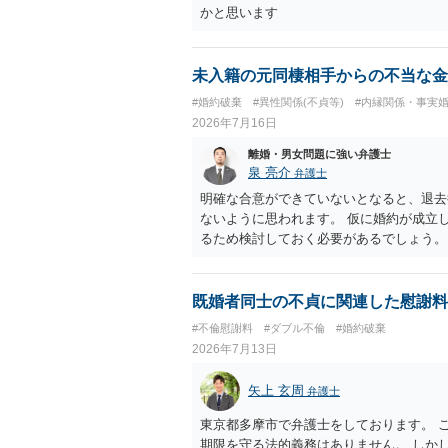
かと思います
未入籍の元同棲相手からの不当な金
#婚約破棄
#異性関係(不貞等)
#内縁関係・事実
2026年7月16日
離婚・男女問題に強い弁護士
泉 亮介
弁護士
明確な合意ができていないとなると、退去
ないように思われます。 仮に婚約が成立
るため検討しておく必要があるでしょう。
ら回答をさせると良いでしょう。
既婚者同士の不貞に関連した慰謝料
#不倫慰謝料
#ダブル不倫
#婚約破棄
2026年7月13日
矢上 玄周
弁護士
東京都多摩市で弁護士をしております。 
期限を守る法的義務はありません。 しか