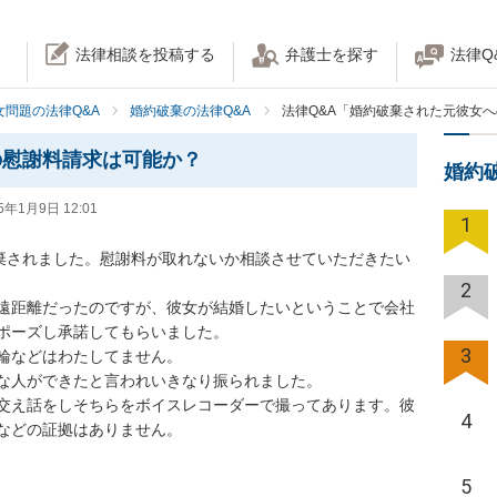
法律相談を投稿する
弁護士を探す
法律Q
女問題の法律Q&A
婚約破棄の法律Q&A
法律Q&A「婚約破棄された元彼女
の慰謝料請求は可能か？
婚約
5年1月9日 12:01
1
破棄されました。慰謝料が取れないか相談させていただきたい
2
遠距離だったのですが、彼女が結婚したいということで会社
ポーズし承諾してもらいました。

3
輪などはわたしてません。

な人ができたと言われいきなり振られました。

交え話をしそちらをボイスレコーダーで撮ってあります。彼
4
などの証拠はありません。
5