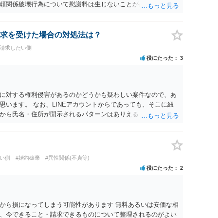
頼関係破壊行為について慰謝料は生じないことが多いと思われ
交際を進めたとしても後に相手を信頼できなくなる可能性が高か
くてよかったと割り切って、交際を終わらせるのがよいと思い
求を受けた場合の対処法は？
料請求したい側
役にたった
3
に対する権利侵害があるのかどうかも疑わしい案件なので、あ
います。 なお、LINEアカウントからであっても、そこに紐
から氏名・住所が開示されるパターンはありえるものの、本件
えないような案件において開示がなされる可能性も低いのでは
い側
#婚約破棄
#異性関係(不貞等)
役にたった
2
から損になってしまう可能性があります 無料あるいは安価な相
、今できること・請求できるものについて整理されるのがよい