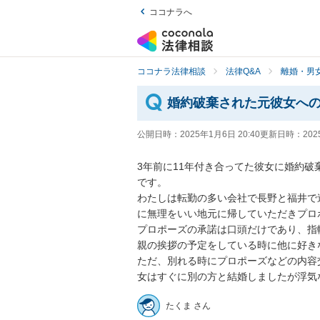
ココナラへ
ココナラ法律相談
法律Q&A
離婚・男
婚約破棄された元彼女へ
公開日時：
2025年1月6日 20:40
更新日時：
202
3年前に11年付き合ってた彼女に婚約
です。

わたしは転勤の多い会社で長野と福井で
に無理をいい地元に帰していただきプロ
プロポーズの承諾は口頭だけであり、指
親の挨拶の予定をしている時に他に好き
ただ、別れる時にプロポーズなどの内容
女はすぐに別の方と結婚しましたが浮気
たくま さん