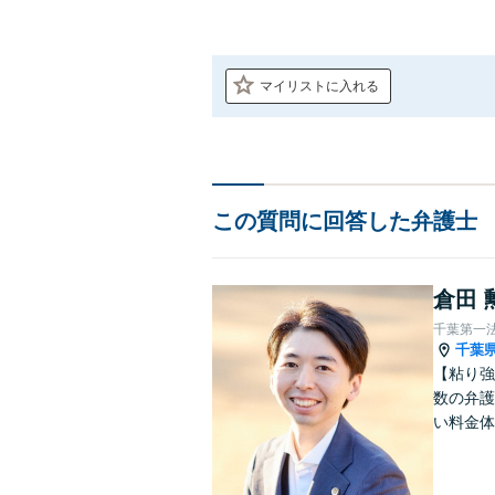
マイリストに入れる
この質問に回答した弁護士
倉田 
千葉第一
千葉
【粘り強
数の弁護
い料金体
す。まず