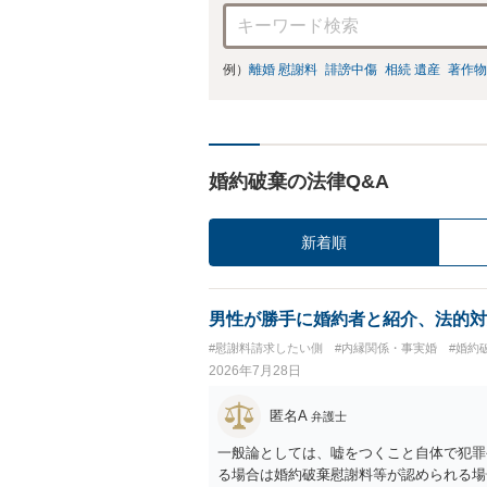
例）
離婚 慰謝料
誹謗中傷
相続 遺産
著作物
婚約破棄の法律Q&A
新着順
男性が勝手に婚約者と紹介、法的対
#慰謝料請求したい側
#内縁関係・事実婚
#婚約
2026年7月28日
匿名A
弁護士
一般論としては、嘘をつくこと自体で犯罪
る場合は婚約破棄慰謝料等が認められる場