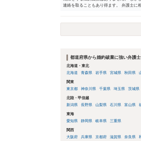
連絡を取ることもあり得ます。 弁護士に
場合には、「弁護士に相談してから連絡す
もあります。 ２について 求償権の請求
事実上の繋がりがないわけではありません
を匂わせて不貞関係になったというような
払う必要が生じるという可能性もないわけ
で、既婚者同士の婚約が成立するかといわ
す。 ３について 和解をする際には、清
ることによって、「これをもってお互いに
都道府県から婚約破棄に強い弁護士
上記はあくまでも一般論としての回答とな
北海道・東北
かと存じます。 弁護士に相談すべき事案
北海道
青森県
岩手県
宮城県
秋田県
す。
関東
東京都
神奈川県
千葉県
埼玉県
茨城県
北陸・甲信越
新潟県
長野県
山梨県
石川県
富山県
東海
愛知県
静岡県
岐阜県
三重県
関西
大阪府
兵庫県
京都府
滋賀県
奈良県