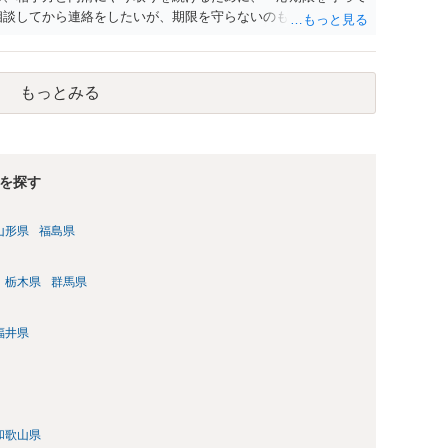
相談してから連絡をしたいが、期限を守らないのもご不安という
るので少々お待ちください」という旨の連絡を入れておくこと
と婚約破棄の慰謝料請求は、法的には別の議論ではありますが、
。 例えば、既婚者であるにもかかわらず、結婚するということ
もっとみる
場合には、求償権の負担割合が高くなり、婚約破棄の慰謝料も
ではありません。 ただし、法律上重婚は認められていないの
れると、成立しないと判断される可能性の方が高いと思われま
算条項という定めを設けることがほとんどです。 清算条項を定め
今後一切請求しない」ことを双方が誓約することになります。
を探す
ります。 詳細なご事情をお伺いすればより適切な回答ができる
かと存じますので、お早めにご相談されることをお勧めいたしま
山形県
福島県
栃木県
群馬県
福井県
和歌山県