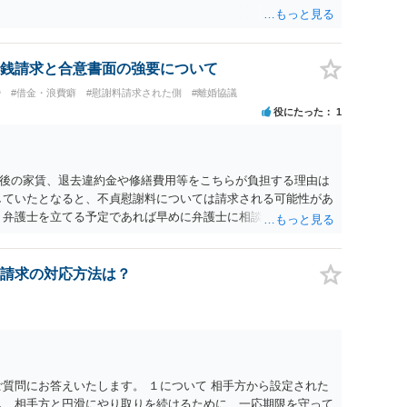
銭請求と合意書面の強要について
婚
#借金・浪費癖
#慰謝料請求された側
#離婚協議
役にたった
1
後の家賃、退去違約金や修繕費用等をこちらが負担する理由は
していたとなると、不貞慰謝料については請求される可能性があ
 弁護士を立てる予定であれば早めに弁護士に相談し、弁護士か
請求の対応方法は？
ご質問にお答えいたします。 １について 相手方から設定された
し、相手方と円滑にやり取りを続けるために、一応期限を守って