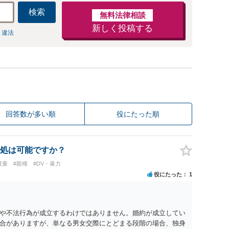
検索
無料法律相談
新しく投稿する
 違法
回答数が多い順
役にたった順
処は可能ですか？
破棄
#親権
#DV・暴力
役にたった
1
や不法行為が成立するわけではありません。婚約が成立してい
合がありますが、単なる男女交際にとどまる段階の場合、独身