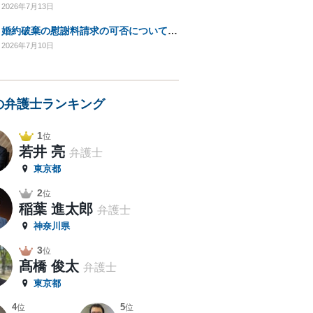
2026年7月13日
婚約破棄の慰謝料請求の可否についてのご相談
2026年7月10日
の弁護士ランキング
1
位
若井 亮
弁護士
東京都
2
位
稲葉 進太郎
弁護士
神奈川県
3
位
髙橋 俊太
弁護士
東京都
4
5
位
位