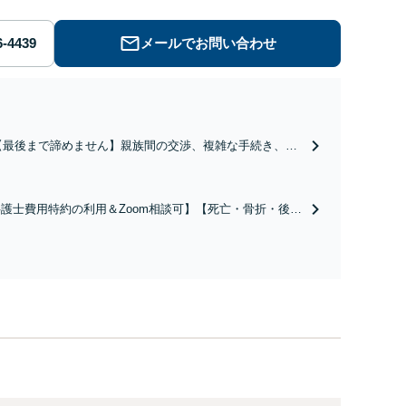
メールでお問い合わせ
【最後まで諦めません】親族間の交渉、複雑な手続き、全
て対応します！不利な条件で合意してしまう前にご相談く
ださい。【土地・不動産】長期化している問題もできる限
り円滑な交渉へと導きます。事業承継／相続放棄も対応可
護士費用特約の利用＆Zoom相談可】【死亡・骨折・後遺
能。【JR千葉駅近く】駐車場あり
害・むち打ち等】交通事故でご家族がなくなってしまった
やお怪我された方はまずご相談ください。ご自身での対応
は損をしてしまうかもしれません。代わりに交渉・手続き
し、負担を軽減。