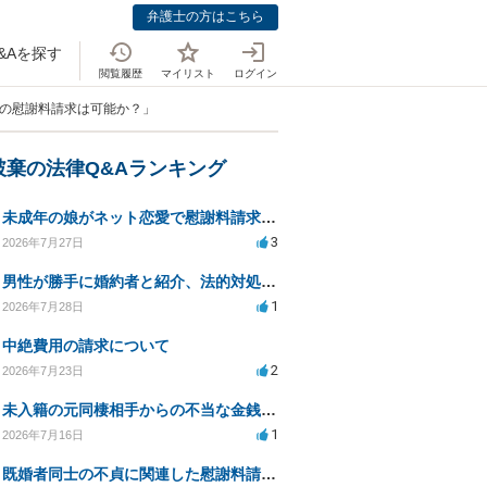
弁護士の方はこちら
&Aを探す
閲覧履歴
マイリスト
ログイン
への慰謝料請求は可能か？」
破棄の法律Q&Aランキング
未成年の娘がネット恋愛で慰謝料請求を受けた場合の対処法は？
3
2026年7月27日
男性が勝手に婚約者と紹介、法的対処は可能ですか？
1
2026年7月28日
中絶費用の請求について
2
2026年7月23日
未入籍の元同棲相手からの不当な金銭請求と合意書面の強要について
1
2026年7月16日
既婚者同士の不貞に関連した慰謝料請求の対応方法は？