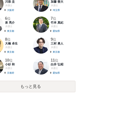
川添 圭
加藤 善大
弁護士
弁護士
大阪府
埼玉県
6
7
位
位
泉 亮介
竹本 真紀
弁護士
弁護士
東京都
愛知県
8
9
位
位
大橋 卓生
三村 勇人
弁護士
弁護士
東京都
東京都
10
11
位
位
小杉 和
白井 弘昭
弁護士
弁護士
京都府
愛知県
もっと見る