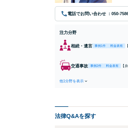
電話でお問い合わせ
注力分野
相続・遺言
事例1件
料金表有
交通事故
【弁
事例2件
料金表有
障
方
他1分野を表示
で
を
法律Q&Aを探す