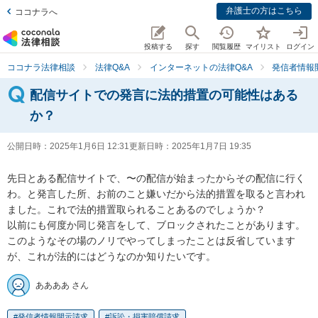
弁護士の方はこちら
ココナラへ
投稿する
探す
閲覧履歴
マイリスト
ログイン
ココナラ法律相談
法律Q&A
インターネットの法律Q&A
発信者情報
配信サイトでの発言に法的措置の可能性はある
か？
公開日時：
2025年1月6日 12:31
更新日時：
2025年1月7日 19:35
先日とある配信サイトで、〜の配信が始まったからその配信に行く
わ。と発言した所、お前のこと嫌いだから法的措置を取ると言われ
ました。これで法的措置取られることあるのでしょうか？

以前にも何度か同じ発言をして、ブロックされたことがあります。
このようなその場のノリでやってしまったことは反省しています
が、これが法的にはどうなのか知りたいです。
ああああ さん
発信者情報開示請求
訴訟・損害賠償請求