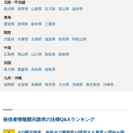
北陸・甲信越
新潟県
長野県
山梨県
石川県
富山県
福井県
東海
愛知県
静岡県
岐阜県
三重県
関西
大阪府
兵庫県
京都府
滋賀県
奈良県
和歌山県
中国
広島県
岡山県
山口県
鳥取県
島根県
四国
香川県
愛媛県
高知県
徳島県
九州・沖縄
福岡県
佐賀県
長崎県
熊本県
大分県
宮崎県
鹿児島県
沖縄県
発信者情報開示請求の法律Q&Aランキング
Xの開示請求、仮処分で裁判官が認容する意思と理由を明確化しても、相手側は争って引き延ばしますか