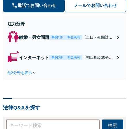
の種類を問わず相談可。可能な限り
電話でお問い合わせ
メールでお問い合わせ
早期対応で駆けつけサポート【労
働】不当解雇・残業代請求はおまか
せください
注力分野
離婚・男女問題
【土日・夜間対応
事例1件
料金表有
可】【初回相談30
分無料】「相手方
から書面を提示さ
インターネット
【初回相談30分無
事例3件
料金表有
れたら、サインす
料】状況に応じて
る前にご相談を」
手段を使い分け、
経験豊富な弁護士
他3分野を表示
適切な方法で投稿
が全力で交渉にあ
の削除・発信者情
たります！相手方
報開示請求をおこ
と直接話す精神的
ないます「企業や
負担を軽減「弁護
お店の風評被害対
士の交渉で慰謝料
策／売り上げ低下
金額アップ／減額
法律Q&Aを探す
防止のために尽
交渉も対応可」
力」加害者側の対
【完全個室対応】
応可：開示請求の
検索
意見照会が来たと