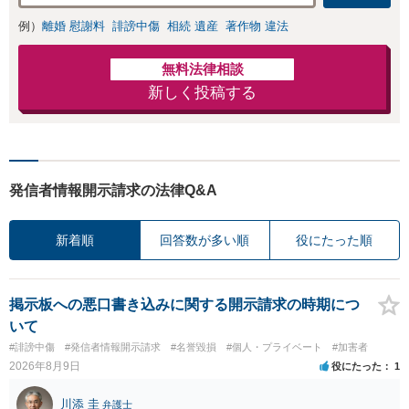
きの対処法、被害
例）
離婚 慰謝料
誹謗中傷
相続 遺産
著作物 違法
者との示談交渉
無料法律相談
新しく投稿する
発信者情報開示請求の法律Q&A
新着順
回答数が多い順
役にたった順
掲示板への悪口書き込みに関する開示請求の時期につ
いて
#誹謗中傷
#発信者情報開示請求
#名誉毀損
#個人・プライベート
#加害者
2026年8月9日
役にたった
1
川添 圭
弁護士