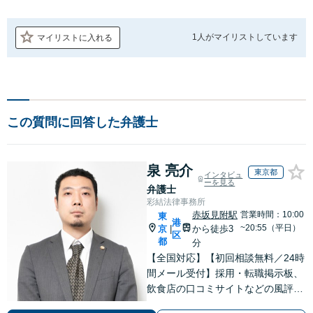
1人が
マイリストしています
マイリストに入れる
この質問に回答した弁護士
泉 亮介
東京都
インタビュ
ーを見る
弁護士
彩結法律事務所
赤坂見附駅
営業時間：10:00
東
港
~20:55（平日）
京
から徒歩3
|
区
都
分
【全国対応】【初回相談無料／24時
間メール受付】採用・転職掲示板、
飲食店の口コミサイトなどの風評被
害対策など実績あり！【刑事】犯罪