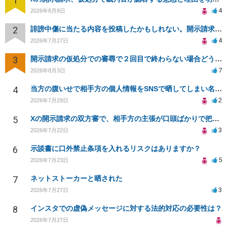
1
4
2026年8月8日
2
誹謗中傷に当たる内容を投稿したかもしれない。開示請求や民事刑事裁判に発展しうるのか教えて欲しい。
4
2026年7月27日
3
開示請求の仮処分での審尋で２回目で終わらない場合どうしたらいいですか
7
2026年8月3日
4
当方の腹いせで相手方の個人情報をSNSで晒してしまい名誉毀損させてしまったかもしれない
2
2026年7月29日
5
Xの開示請求の双方審で、相手方の主張が口頭ばかりで把握しきれません
3
2026年7月22日
6
示談書に口外禁止条項を入れるリスクはありますか？
5
2026年7月23日
7
ネットストーカーと晒された
3
2026年7月27日
8
インスタでの虚偽メッセージに対する法的対応の必要性は？
2026年7月27日