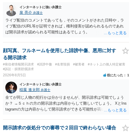
インターネットに強い弁護士
泉 亮介
弁護士
ライブ配信のコメントであっても，そのコメントがされた日時や，ラ
イブ配信のURL等が証明できれば，権利侵害が認められるものであれ
ば開示請求が認められる可能性はあるでしょう。
顔写真、フルネームを使用した誹謗中傷、悪用に対す
る開示請求
#発信者情報開示請求
#誹謗中傷
#名誉毀損
#被害者
#ネット上の個人特定被害
#訴訟・損害賠償請求
2026年8月5日
役にたった
1
インターネットに強い弁護士
稲葉 進太郎
弁護士
全てが同じ人物の犯行かは分かりませんが、開示請求は可能でしょう
か？ →５ｃｈの方の開示請求は内容からして難しいでしょう。 XとIns
tagramの方は内容からして開示請求ができる可能性が高いでしょう。
ただ、アカウントが削除されていると開示請求は失敗する可能性が高
いでしょう。７月中にアカウントが削除されている場合、今から進め
ても失敗する可能性が高いように思われます。 相手を特定できた場
開示請求の仮処分での審尋で２回目で終わらない場合