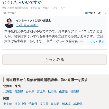
合、相手に全ての弁護士費用を負担させることは可能でしょうか？ →
どうしたらいいですか
訴訟外の交渉で相手方が認めれば負担させることができるでしょう。
#発信者情報開示請求
#被害者
#個人・プライベート
訴訟で判決となった場合は、実際の弁護士費用が認められる場合と認
2026年8月3日
役にたった
7
められない場合があり何ともいえないところでしょう。
インターネットに強い弁護士
三村 勇人
弁護士
本件投稿記事の詳細が不明ですので、具体的なアドバイスはできませ
んが、開示請求はいずれも要件事実を立証する必要があります。 立証
責任は請求者側にあります。 相手方からの反論があっても、裁判官が
要件事実を満たしていると判断すれば、補充は求められません。 相手
方が口頭で反論したのは、仮処分は迅速性が要求されるためです。 書
面での反論となれば、より遅延する可能性がございます。 また、本件
もっとみる
はXのため、APのIPアドレスの保存期間の問題もございます。 開示請
求は法律知識が不可欠ですが、それだけでは足りず、実務を踏まえた
方法を選択することが重要です。
都道府県から発信者情報開示請求に強い弁護士を探す
北海道・東北
北海道
青森県
岩手県
宮城県
秋田県
山形県
福島県
関東
東京都
神奈川県
千葉県
埼玉県
茨城県
栃木県
群馬県