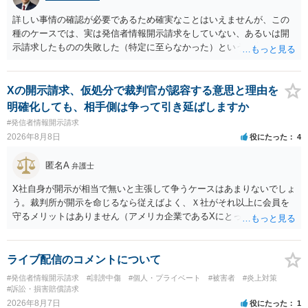
詳しい事情の確認が必要であるため確実なことはいえませんが、この
種のケースでは、実は発信者情報開示請求をしていない、あるいは開
示請求したものの失敗した（特定に至らなかった）という事案が比較
的多いです（特に、発信者情報開示請求を行ったことを誇示するよう
な投稿をする場合にはなおさら）。
Xの開示請求、仮処分で裁判官が認容する意思と理由を
明確化しても、相手側は争って引き延ばしますか
#発信者情報開示請求
2026年8月8日
役にたった
4
匿名A
弁護士
X社自身が開示が相当で無いと主張して争うケースはあまりないでしょ
う。裁判所が開示を命じるなら従えばよく、Ｘ社がそれ以上に会員を
守るメリットはありません（アメリカ企業であるXにとって、日本の会
員情報などゴミかノイズみたいなものです）。 開示要件を満たすかど
うかを争うよりも、「発信者情報の保有確認がまだできていない」な
どと言い訳して確認できるまで発令を引き伸ばす方で対応してくる方
ライブ配信のコメントについて
が圧倒的に多いです（この作戦は必ずといっていいほど行ってきま
#発信者情報開示請求
#誹謗中傷
#個人・プライベート
#被害者
#炎上対策
す）。
#訴訟・損害賠償請求
2026年8月7日
役にたった
1