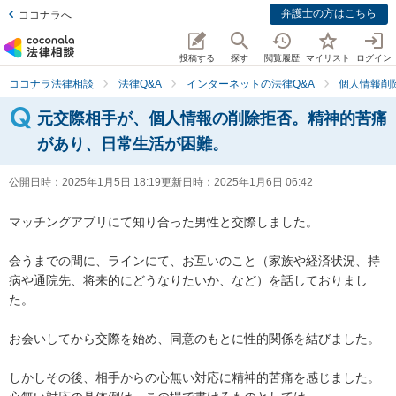
弁護士の方はこちら
ココナラへ
投稿する
探す
閲覧履歴
マイリスト
ログイン
ココナラ法律相談
法律Q&A
インターネットの法律Q&A
個人情報削
元交際相手が、個人情報の削除拒否。精神的苦痛
があり、日常生活が困難。
公開日時：
2025年1月5日 18:19
更新日時：
2025年1月6日 06:42
マッチングアプリにて知り合った男性と交際しました。

会うまでの間に、ラインにて、お互いのこと（家族や経済状況、持
病や通院先、将来的にどうなりたいか、など）を話しておりまし
た。

お会いしてから交際を始め、同意のもとに性的関係を結びました。

しかしその後、相手からの心無い対応に精神的苦痛を感じました。
