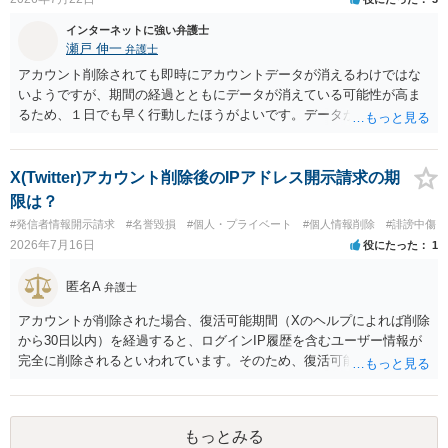
インターネットに強い弁護士
瀬戸 伸一
弁護士
アカウント削除されても即時にアカウントデータが消えるわけではな
いようですが、期間の経過とともにデータが消えている可能性が高ま
るため、１日でも早く行動したほうがよいです。データが残っている
かどうかは開示請求をしてみないとわかりません。
X(Twitter)アカウント削除後のIPアドレス開示請求の期
限は？
#発信者情報開示請求
#名誉毀損
#個人・プライベート
#個人情報削除
#誹謗中傷
2026年7月16日
役にたった
1
匿名A
弁護士
アカウントが削除された場合、復活可能期間（Xのヘルプによれば削除
から30日以内）を経過すると、ログインIP履歴を含むユーザー情報が
完全に削除されるといわれています。そのため、復活可能期間が経過
する前に発信者情報開示仮処分を申し立てるのが基本です（そもそもX
社はアカウント情報の保有確認すら異常なまでに時間がかかるので、
削除から1か月以内の申立てであっても不保有回答があり得ます）。
もっとみる