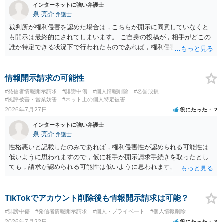
インターネットに強い弁護士
泉 亮介
弁護士
裁判所が権利侵害を認めた場合は，こちらが開示に同意していなくと
も開示は最終的にされてしまいます。 ご自身の投稿が，相手がどこの
誰か特定できる状況下で行われたものであれば，権利侵害性が認めら
れる可能性はあるかと思われます。 もっとも，相手方の晒し行為につ
いても，アカウントを特定したうえで，ネットストーカーとして晒し
たのであれば，かかる行為に権利侵害性が認められる可能性はあるで
情報開示請求の可能性
しょう。
#発信者情報開示請求
#誹謗中傷
#個人情報削除
#名誉毀損
#風評被害・営業妨害
#ネット上の個人特定被害
2026年7月27日
役にたった
2
インターネットに強い弁護士
泉 亮介
弁護士
性格悪いと記載したのみであれば，権利侵害性が認められる可能性は
低いように思われますので，仮に相手が開示請求手続きを取ったとし
ても，請求が認められる可能性は低いように思われます。
TikTokでアカウント削除後も情報開示請求は可能？
#誹謗中傷
#発信者情報開示請求
#個人・プライベート
#個人情報削除
2026年7月22日
役にたった
3