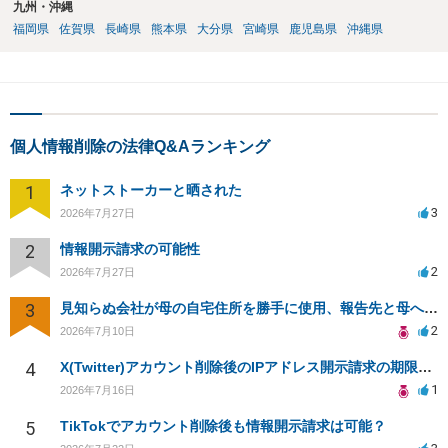
九州・沖縄
福岡県
佐賀県
長崎県
熊本県
大分県
宮崎県
鹿児島県
沖縄県
個人情報削除の法律Q&Aランキング
1
ネットストーカーと晒された
3
2026年7月27日
2
情報開示請求の可能性
2
2026年7月27日
3
見知らぬ会社が母の自宅住所を勝手に使用、報告先と母への影響について相談
2
2026年7月10日
4
X(Twitter)アカウント削除後のIPアドレス開示請求の期限は？
1
2026年7月16日
5
TikTokでアカウント削除後も情報開示請求は可能？