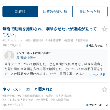
新着順
回答数が多い順
役にたった順
無断で動画を撮影され、削除させたいが連絡が返って
こない。
#リベンジポルノ
#個人情報削除
#肖像権侵害
#被害者
#名誉毀損
2026年8月4日
役にたった
2
インターネットに強い弁護士
泉 亮介
弁護士
画像データについて削除したことを書面にて約束させ，画像が流出し
た際に違約金条項を入れる等で削除したことについての表明保証をす
ることが限界かと思われます。 ただ，書面を家に送ると家族に不貞行
為が発覚しご自身が慰謝料請求を受けるリスクがあるため，書面で削
除等を求めることは避けたほうが良いかと思われます。
ネットストーカーと晒された
#誹謗中傷
#発信者情報開示請求
#訴訟・損害賠償請求
#ネット上の個人特定被害
#名誉毀損
#個人情報削除
2026年7月27日
役にたった
3