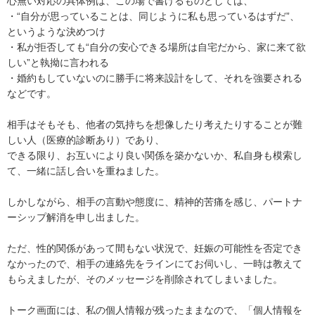
心無い対応の具体例は、この場で書けるものとしては、

・“自分が思っていることは、同じように私も思っているはずだ”、
というような決めつけ

・私が拒否しても“自分の安心できる場所は自宅だから、家に来て欲
しい”と執拗に言われる

・婚約もしていないのに勝手に将来設計をして、それを強要される

などです。

相手はそもそも、他者の気持ちを想像したり考えたりすることが難
しい人（医療的診断あり）であり、

できる限り、お互いにより良い関係を築かないか、私自身も模索し
て、一緒に話し合いを重ねました。

しかしながら、相手の言動や態度に、精神的苦痛を感じ、パートナ
ーシップ解消を申し出ました。

ただ、性的関係があって間もない状況で、妊娠の可能性を否定でき
なかったので、相手の連絡先をラインにてお伺いし、一時は教えて
もらえましたが、そのメッセージを削除されてしまいました。

トーク画面には、私の個人情報が残ったままなので、「個人情報を