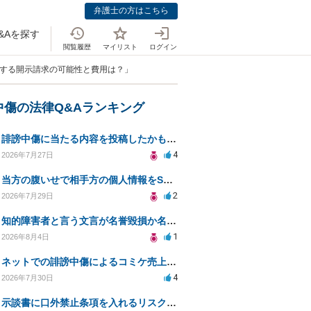
弁護士の方はこちら
&Aを探す
閲覧履歴
マイリスト
ログイン
対する開示請求の可能性と費用は？」
中傷の法律Q&Aランキング
誹謗中傷に当たる内容を投稿したかもしれない。開示請求や民事刑事裁判に発展しうるのか教えて欲しい。
4
2026年7月27日
当方の腹いせで相手方の個人情報をSNSで晒してしまい名誉毀損させてしまったかもしれない
2
2026年7月29日
知的障害者と言う文言が名誉毀損か名誉感情の侵害になるか教えてほしい。
1
2026年8月4日
ネットでの誹謗中傷によるコミケ売上減少、損害賠償は可能か？
4
2026年7月30日
示談書に口外禁止条項を入れるリスクはありますか？