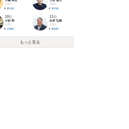
大橋 卓生
三村 勇人
弁護士
弁護士
東京都
東京都
10
11
位
位
小杉 和
白井 弘昭
弁護士
弁護士
京都府
愛知県
もっと見る