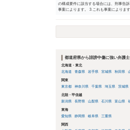
の構成要件に該当する場合には、刑事告訴
事案によります。 3.これも事案によります
きることが多いので、少しでも特定可能に
さらにいえば、利用者からの口コミ投稿の
証拠による裏付けか必要なので発信者情報
都道府県から誹謗中傷に強い弁護士
北海道・東北
北海道
青森県
岩手県
宮城県
秋田県
関東
東京都
神奈川県
千葉県
埼玉県
茨城県
北陸・甲信越
新潟県
長野県
山梨県
石川県
富山県
東海
愛知県
静岡県
岐阜県
三重県
関西