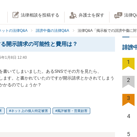
法律相談を投稿する
弁護士を探す
法律Q
ネットの法律Q&A
誹謗中傷の法律Q&A
法律Q&A「掲示板での誹謗中傷に
する開示請求の可能性と費用は？
誹謗
5年1月8日 12:40
1
書いてしまいました。あるSNSでその方を見たら、

します。と書かれていたのですが開示請求とかされてしまう
2
かかるのでしょうか？
3
求
ネット上の個人特定被害
風評被害・営業妨害
4
5