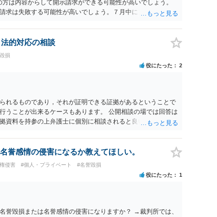
ramの方は内容からして開示請求ができる可能性が高いでしょう。
請求は失敗する可能性が高いでしょう。７月中にアカウントが
する可能性が高いように思われます。 相手を特定できた場合、
は可能でしょうか？ →訴訟外の交渉で相手方が認めれば負担さ
なった場合は、実際の弁護士費用が認められる場合と認められ
、法的対応の相談
ょう。
誉毀損
役にたった
2
られるものであり，それが証明できる証拠があるということで
行うことが出来るケースもあります。 公開相談の場では回答は
拠資料を持参の上弁護士に個別に相談されると良いでしょう。
名誉感情の侵害になるか教えてほしい。
像権侵害
#個人・プライベート
#名誉毀損
役にたった
1
名誉毀損または名誉感情の侵害になりますか？ →裁判所では、