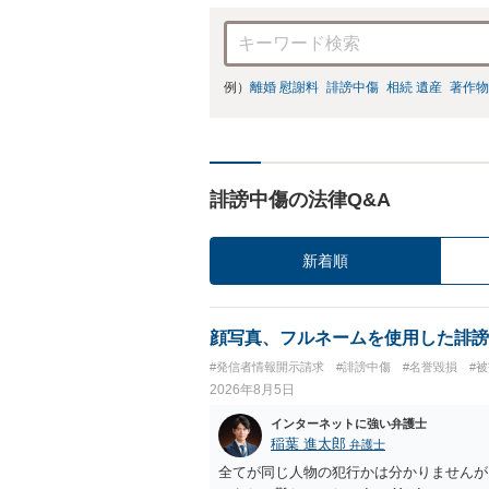
例）
離婚 慰謝料
誹謗中傷
相続 遺産
著作物
誹謗中傷の法律Q&A
新着順
顔写真、フルネームを使用した誹謗
#発信者情報開示請求
#誹謗中傷
#名誉毀損
#
2026年8月5日
インターネットに強い弁護士
稲葉 進太郎
弁護士
全てが同じ人物の犯行かは分かりませんが