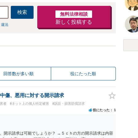
検索
無料法律相談
新しく投稿する
 違法
回答数が多い順
役にたった順
中傷、悪用に対する開示請求
被害者
#ネット上の個人特定被害
#訴訟・損害賠償請求
役にたった
1
、開示請求は可能でしょうか？ →５ｃｈの方の開示請求は内容