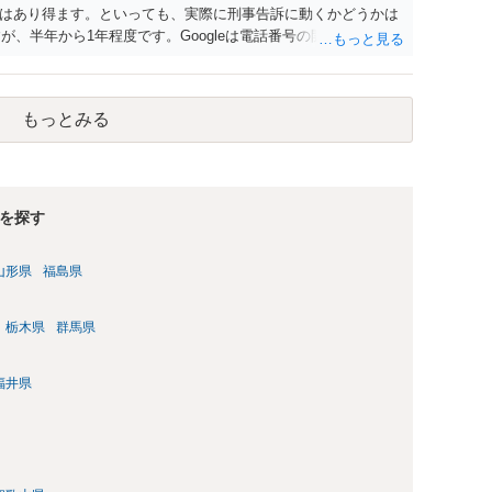
はあり得ます。といっても、実際に刑事告訴に動くかどうかは
が、半年から1年程度です。Googleは電話番号の開示請求もで
なるよう、複数ルートで開示請求が行われることが多いです。
場合、開示請求者はある程度対象者を特定できている（ただし
開示請求をする）というケースが比較的多いと思われます。
もっとみる
を探す
山形県
福島県
栃木県
群馬県
福井県