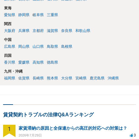
成することが重要です。 契約書では、更新条項・解除条項・期間の定
東海
め・定期借家に関する記載の有無、これまでの更新時の合意内容
（「今回で最後」などの文言）が、借主不利な特約として無効になり
愛知県
静岡県
岐阜県
三重県
得るかどうかも含めて検討ポイントになりますので、署名押印前に内
関西
容を十分に確認し、不明点は弁護士に相談することをおすすめしま
大阪府
兵庫県
京都府
滋賀県
奈良県
和歌山県
す。
中国
広島県
岡山県
山口県
鳥取県
島根県
四国
香川県
愛媛県
高知県
徳島県
九州・沖縄
福岡県
佐賀県
長崎県
熊本県
大分県
宮崎県
鹿児島県
沖縄県
賃貸契約トラブルの法律Q&Aランキング
1
家賃滞納の原因と全保連からの高圧的対応への対策は？
3
2026年7月29日