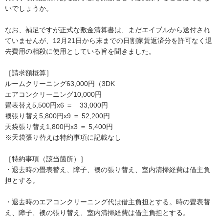
いでしょうか。

なお、補足ですが正式な敷金清算書は、まだエイブルから送付され
ていませんが、12月21日から末までの日割家賃返済分を許可なく退
去費用の相殺に使用としている旨を聞きました。

［請求額概算］

ルームクリーニング63,000円（3DK

エアコンクリーニング10,000円

畳表替え5,500円x6 ＝　33,000円

襖張り替え5,800円x9 ＝ 52,200円

天袋張り替え1,800円x3 ＝ 5,400円

※天袋張り替えは特約事項に記載なし

［特約事項（該当箇所）］

・退去時の畳表替え、障子、襖の張り替え、室内清掃経費は借主負
担とする。

・退去時のエアコンクリーニング代は借主負担とする。時の畳表替
え、障子、襖の張り替え、室内清掃経費は借主負担とする。