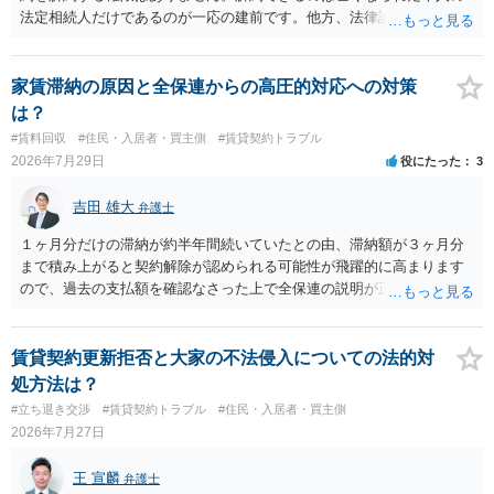
法定相続人だけであるのが一応の建前です。他方、法律論はさてお
き、事実上であれ明渡が完了すれば賃貸人としてはそれ以上のことを
する動機づけがなくなります。 今回進められつつある手続はあくまで
も、建物を賃貸人に一日も早く明け渡すための便宜的方法として理解
家賃滞納の原因と全保連からの高圧的対応への対策
するのが良いと思います。またその方法で進めた方が、連帯保証人で
は？
あるお知り合いさんにとっても、自身の経済的負担を最小限に食い止
#賃料回収
#住民・入居者・買主側
#賃貸契約トラブル
められるため望ましいやり方だといえます。
2026年7月29日
役にたった
3
吉田 雄大
弁護士
１ヶ月分だけの滞納が約半年間続いていたとの由、滞納額が３ヶ月分
まで積み上がると契約解除が認められる可能性が飛躍的に高まります
ので、過去の支払額を確認なさった上で全保連の説明が正しければ、
全部又は一部を支払うのが最善の方法です。 約半年間も放置されてい
た理由は気になるところですが、中身のある返答は期待できないと思
います。
賃貸契約更新拒否と大家の不法侵入についての法的対
処方法は？
#立ち退き交渉
#賃貸契約トラブル
#住民・入居者・買主側
2026年7月27日
王 宣麟
弁護士