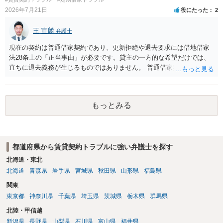
に請求の根拠（なぜ当方が平屋の解体費用を負担しなければならない
2026年7月21日
役にたった
2
のか）を確認されてみてはいかがでしょうか。
王 宣麟
弁護士
現在の契約は普通借家契約であり、更新拒絶や退去要求には借地借家
法28条上の「正当事由」が必要です。貸主の一方的な希望だけでは、
直ちに退去義務が生じるものではありません。 普通借家契約から定期
借家契約への切り替えは、既存の普通借家契約を合意解約したうえで
新たな定期借家契約を締結する形になりますが、これは任意の合意が
前提であり、借主が同意しなければ成立しません。 12年間の居住実
もっとみる
績、子どもの学校や地域とのつながり、転居費用の準備が困難な事情
などは、借主側の強い居住継続の必要性として正当事由判断において
重視される要素ですので、貸主側にかなり具体的な事情と立退料など
がない限り、更新拒絶が認められるハードルは一般的に高いと考えら
都道府県から賃貸契約トラブルに強い弁護士を探す
れます。 建物が未登記であること自体は、賃貸借契約の有効性を直ち
に否定するものではなく、引渡しがされていれば賃貸借の効力は原則
北海道・東北
有効とされています。 今後の交渉では、①現在は普通借家契約が継続
北海道
青森県
岩手県
宮城県
秋田県
山形県
福島県
しており定期借家への変更に合意していないこと、②貸主側の事情
関東
（誰が所有者で誰が実際に住む予定か等）を具体的に書面で説明して
東京都
神奈川県
千葉県
埼玉県
茨城県
栃木県
群馬県
ほしいこと、③自分たちの居住継続の必要性を丁寧に伝えること、を
基本方針としたうえで、仮に一定時期の退去を検討する場合には、立
北陸・甲信越
退料・引越費用・原状回復費用負担などの条件を明確にした書面を作
新潟県
長野県
山梨県
石川県
富山県
福井県