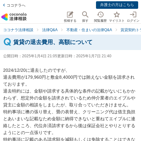
弁護士の方はこちら
ココナラへ
投稿する
探す
閲覧履歴
マイリスト
ログイン
ココナラ法律相談
法律Q&A
不動産・住まいの法律Q&A
賃貸契約ト
賃貸の退去費用、高額について
公開日時：
2025年1月4日 21:05
更新日時：
2025年1月7日 21:40
2024/12/20に退去したのですが、

退去費用が179,960円と敷金8,4000円では賄えない金額を請求され
ております。

退去特約には、金額や請求する具体的な条件の記載がないにもかか
わらず、想定外の金額を請求されているため仲介業者のエイブルや
貸主に金額の相談をしましたが、取り合っていただきけません。

特約事項に襖の張り替え、畳の表替え、クリーニング代は借主負担
とあいまいな記載なため金額に納得できないと重ねてエイブルに連
絡したところ、代位弁済請求するから後は保証会社とやりとりする
ようにとの一点張りです。

特約事項に記載のある請求額を減額もしくは免除することはできな