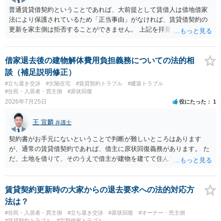
普通賃貸借契約ということであれば、大前提として賃借人は借地借家
法により保護されているため「正当事由」がなければ、賃貸借契約の
更新を家主側は拒否することができません。 上記を拝見する限り、通
常どおり賃料を支払い続けている状況であれば、単に「部屋の内部を
定期確認させてもらないこと」が直ちに正当事由に当たるとは思えま
せんので、更新拒絶を拒否される方向性でよろしいかと存じます。 そ
借家退去後の建物解体費用負担義務についての法的相
の交渉の中で、一定の金銭をもらえれば退去には応じる旨交渉をして
談（補足説明修正）
みるのはいかがでしょうか。 過去に賃借人の許可なく無断で賃貸人が
#立ち退き交渉
#欠陥住宅
#賃貸契約トラブル
#建築トラブル
入室する行為自体は不法行為となり、また刑事的にも住居侵入罪が成
#住民・入居者・買主側
#原状回復
立する可能性がありますので、これを理由に一定の金銭賠償を求める
2026年7月25日
役にたった
1
のも一つでしょう。
王 宣麟
弁護士
契約書がお手元にないということで判断が難しいところはあります
が、通常の賃貸借契約であれば、借主に原状回復義務があります。 た
だ、土地を借りて、そのうえで借主が建物を建てて住んでいたケース
とは異なり、地付き一戸建て住宅（貸主所有）自体を賃借していたの
であれば、建物を収去して土地を明渡す義務は原則生じないはずで
す。 その後、建物を平屋に立て替えた場合であっても、貸主の承諾を
賃貸契約更新時の大家からの退去要求への法的対応方
得ているのであれば、単純に費用を捻出した側に平屋の所有権が帰属
法は？
する、という話になるわけでもないように思います。 そのため、現
#住民・入居者・買主側
#立ち退き交渉
#原状回復
#オーナー・売主側
状、解体費用を負担することが明確な案件ではないため、まずは相手
#賃貸契約トラブル
#定期借家トラブル