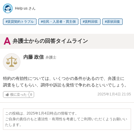
Help us さん
賃貸契約トラブル
住民・入居者・買主側
賃料回収
原状回復
弁護士からの回答タイムライン
内藤 政信
弁護士
特約の有効性については、いくつかの条件があるので、弁護士に

調査をしてもらい、調停や訴訟も覚悟で争われるといいでしょう。
2025年1月4日 21:05
役に立った
0
この投稿は、2025年1月4日時点の情報です。
ご自身の責任のもと適法性・有用性を考慮してご利用いただくようお願いい
たします。