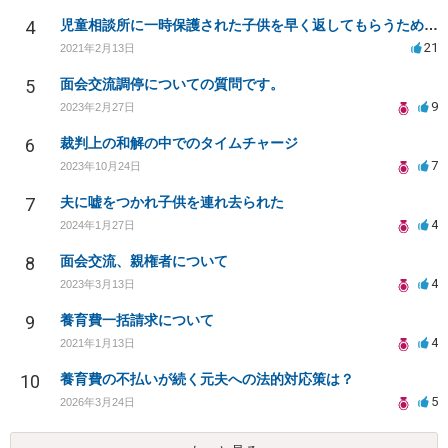
4
児童相談所に一時保護された子供を早く返してもらうために何をしたら良いでしょうか？
21
2021年2月13日
5
面会交流調停についての質問です。
9
2023年2月27日
6
裁判上の和解の中でのタイムチャージ
7
2023年10月24日
7
夫に嘘をつかれ子供を連れ去られた
4
2024年1月27日
8
面会交流、親権者について
4
2023年3月13日
9
養育費一括請求について
4
2021年1月13日
10
養育費の不払いが続く元夫への法的対応策は？
5
2026年3月24日