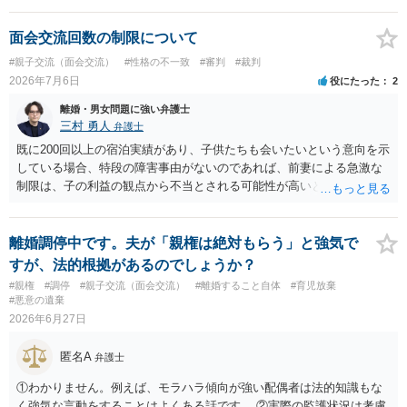
面会交流回数の制限について
#親子交流（面会交流）
#性格の不一致
#審判
#裁判
2026年7月6日
役にたった
2
離婚・男女問題に強い弁護士
三村 勇人
弁護士
既に200回以上の宿泊実績があり、子供たちも会いたいという意向を示
している場合、特段の障害事由がないのであれば、前妻による急激な
制限は、子の利益の観点から不当とされる可能性が高いと考えられま
す。 審判においては、これまでの実績を踏まえ、子供の成長に応じた
面会交流となることが期待できるかと思われます。
離婚調停中です。夫が「親権は絶対もらう」と強気で
すが、法的根拠があるのでしょうか？
#親権
#調停
#親子交流（面会交流）
#離婚すること自体
#育児放棄
#悪意の遺棄
2026年6月27日
匿名A
弁護士
①わかりません。例えば、モラハラ傾向が強い配偶者は法的知識もな
く強気な言動をすることはよくある話です。 ②実際の監護状況は考慮