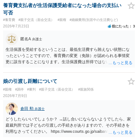
養育費支払者が生活保護受給者になった場合の支払い
可否
#養育費
#親子交流（面会交流）
#親権
#婚姻費用(別居中の生活費など)
2026年7月23日
役にたった
3
匿名A
弁護士
生活保護を受給するということは、最低生活費すら賄えない状態にな
ったということですので、養育費の変更（免除）が認められる事情変
更に該当することになります。生活保護費は所得ではないので、「保
護費から養育費を支払え」という結論にはなりません。ただ、実際に
支払った場合に返還請求権が認められたり役所から何らかのペナルテ
ィが課されたりするわけではなく、「残りのお金で自己責任で生活せ
娘の引渡し距離について
よ」ということになるので、生活保護を受給することになった時はす
#親権
#調停
#審判
#親子交流（面会交流）
#親族関係
みやかに合意のための話し合いあるいは調停申立てをすべきでしょ
2026年7月9日
う。
倉田 勲
弁護士
どうしたらいいでしょうか？ →話し合いにならないようでしたら、家
庭裁判所では子どもの引渡しの手続きがありますので、その手続きを
利用なさってください。 https://www.courts.go.jp/saiban/syurui/syurui
_kazi/kazi_07_09/index.html