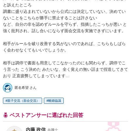
と訴えたところ

調書に盛り込まれていないから公式には決定していない、決めてい
ないことをこちらが勝手に禁止することは許さない

など、自分の非を認めずルールを守らず、指摘したこっちが悪い と
強く批判され、話し合いにならず面会交流を実施できずにいます。

相手がルールを破り改善する気がないのであれば、こちらもしばら
く会わせなくてもいいでしょうか。

相手は調停で書面も用意してこなかったのにも関わらず、調停でこ
う言った こう決めた みたいな、全く覚えの無い話まで捏造してきて
おり 正直疲弊してしまっています…
匿名希望 さん
親子交流（面会交流）
離婚協議
ベストアンサーに選ばれた回答
内藤 政信
弁護士