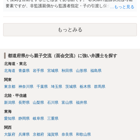
要素ですが、非監護親側から監護者指定・子の引渡し保全処分が申し
立てられている期間中の監護状況は、監護期間の判断においては重視
すべきでないというのが実務の考え方ではないかと思います。 ③あな
たが主たる監護者なのであれば監護者指定等の審判が認められる可能
もっとみる
性はあるでしょう。ただ、本案の前に保全処分（仮処分）を先行して
出すことには慎重になる（本案と同時に判断する）事案もあります。
弁護士へ依頼済みであれば、見通しについては担当弁護士の意見が最
も信頼できると思います。
都道府県から親子交流（面会交流）に強い弁護士を探す
北海道・東北
北海道
青森県
岩手県
宮城県
秋田県
山形県
福島県
関東
東京都
神奈川県
千葉県
埼玉県
茨城県
栃木県
群馬県
北陸・甲信越
新潟県
長野県
山梨県
石川県
富山県
福井県
東海
愛知県
静岡県
岐阜県
三重県
関西
大阪府
兵庫県
京都府
滋賀県
奈良県
和歌山県