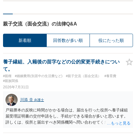
親子交流（面会交流）の法律Q&A
新着順
回答数が多い順
役にたった順
養子縁組、入籍後の苗字などの公的変更手続きについ
て。
#親権
#婚姻費用(別居中の生活費など)
#親子交流（面会交流）
#養育費
#親族関係
2026年7月31日
川添 圭
弁護士
戸籍謄本の反映に時間がかかる場合は、届出を行った役所へ養子縁組
届受理証明書の交付申請をし、手続ができる場合が多いと思います。
詳しくは、役所と届出すべき関係機関へ問い合わせてください。