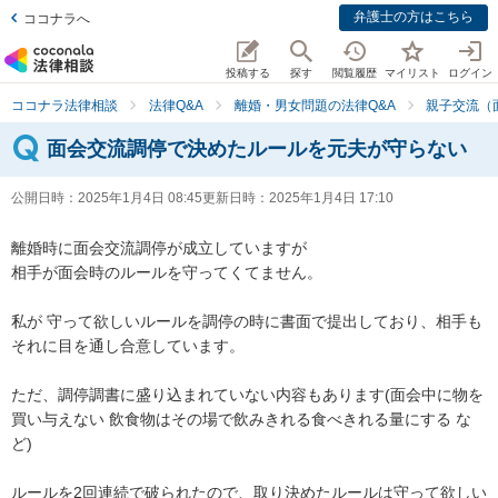
弁護士の方はこちら
ココナラへ
投稿する
探す
閲覧履歴
マイリスト
ログイン
ココナラ法律相談
法律Q&A
離婚・男女問題の法律Q&A
親子交流（
面会交流調停で決めたルールを元夫が守らない
公開日時：
2025年1月4日 08:45
更新日時：
2025年1月4日 17:10
離婚時に面会交流調停が成立していますが

相手が面会時のルールを守ってくてません。

私が 守って欲しいルールを調停の時に書面で提出しており、相手も
それに目を通し合意しています。

ただ、調停調書に盛り込まれていない内容もあります(面会中に物を
買い与えない 飲食物はその場で飲みきれる食べきれる量にする な
ど)

ルールを2回連続で破られたので、取り決めたルールは守って欲しい 