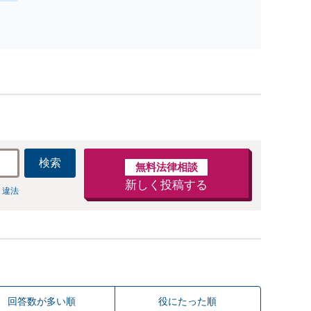
も対応OK】
相談（電話・WEB）無料】「オーダーメイドの解決
策を提示」依頼者様の話を丁寧にうかがい、どんな
不安があるのか、何を解決したいのかを正確に読み
取ります。【東京都在住以外の方も対応】
検索
無料法律相談
新しく投稿する
 違法
回答数が多い順
役にたった順