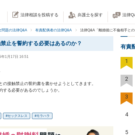
法律相談を投稿する
弁護士を探す
法律Q
女問題の法律Q&A
有責配偶者の法律Q&A
法律Q&A「離婚後に不倫相手と
触禁止を誓約する必要はあるのか？
有責
5年1月17日 16:51
1


2
との接触禁止の誓約書を書かせようとしてきます。

約する必要があるのでしょうか。
3
4
セックスレス
モラハラ
5