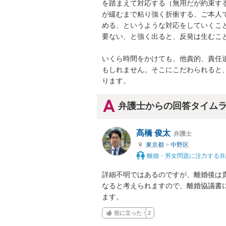
を踏まえて対応する（無用だが約束す
が緩むまで粘り強く折衝する、ご本人
める、というような対応をしていくこ
要ない、と強く出ると、反発は生むこと
いくら時間をかけても、他責的、責任
もしれません。そこにこだわられると
ります。
弁護士からの回答タイム
髙橋 俊太
弁護士
東京都
>
中野区
離婚・男女問題に注力する弁
詳細不明ではあるのですが、離婚後は
なると考えられますので、離婚協議書
ます。
役に立った
2