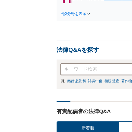
件
他3分野を表示
法律Q&Aを探す
例）
離婚 慰謝料
誹謗中傷
相続 遺産
著作物
有責配偶者の法律Q&A
新着順