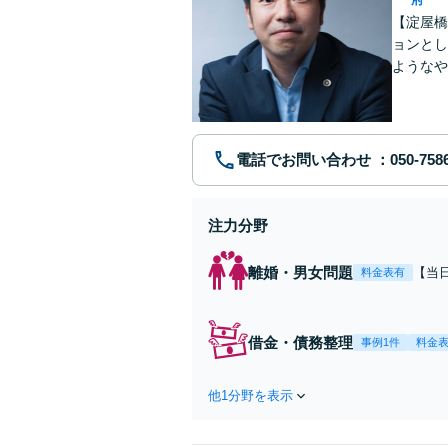
【淀屋橋
ョンとし
ようなや
野を超え
電話でお問い合わせ
注力分野
離婚・男女問題
【当
料金表有
一人
キル
て伴
借金・債務整理
事例1件
料金
を目
他1分野を表示