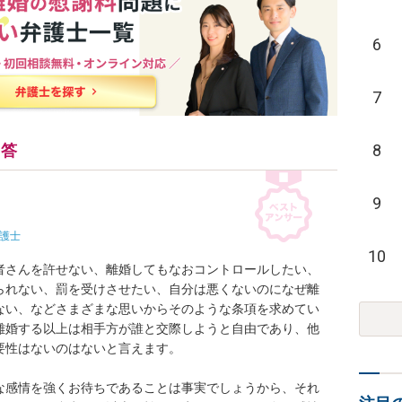
6
7
8
回答
9
護士
10
者さんを許せない、離婚してもなおコントロールしたい、
られない、罰を受けさせたい、自分は悪くないのになぜ離
ない、などさまざまな思いからそのような条項を求めてい
離婚する以上は相手方が誰と交際しようと自由であり、他
性はないのはないと言えます。

な感情を強くお待ちであることは事実でしょうから、それ