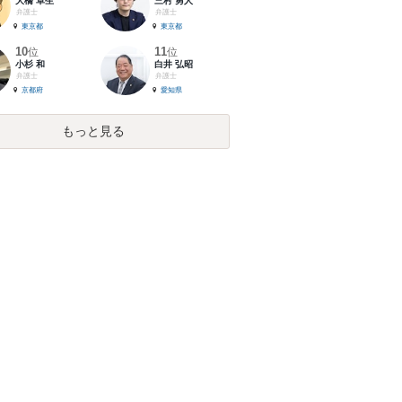
大橋 卓生
三村 勇人
弁護士
弁護士
東京都
東京都
10
11
位
位
小杉 和
白井 弘昭
弁護士
弁護士
京都府
愛知県
もっと見る