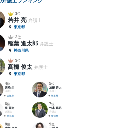
の弁護士ランキング
1
位
若井 亮
弁護士
東京都
2
位
稲葉 進太郎
弁護士
神奈川県
3
位
髙橋 俊太
弁護士
東京都
4
5
位
位
川添 圭
加藤 善大
弁護士
弁護士
大阪府
埼玉県
6
7
位
位
泉 亮介
竹本 真紀
弁護士
弁護士
東京都
愛知県
8
9
位
位