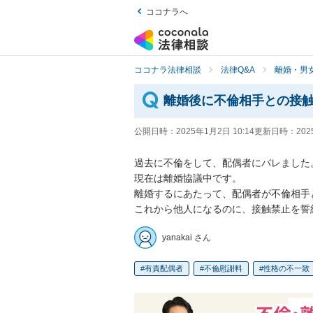
ココナラへ
ココナラ法律相談
法律Q&A
離婚・男
離婚後に不倫相手との接
公開日時：
2025年1月2日 10:14
更新日時：
202
過去に不倫をして、配偶者にバレました。
現在は離婚協議中です。

離婚するにあたって、配偶者が不倫相手
これから他人になるのに、接触禁止を誓
yanakai さん
有責配偶者
不倫慰謝料
性格の不一致