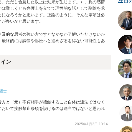
注目
る。ただし合意した以上は効果が生じます。）、負の感情
では難しくとも弁護士を立てて理性的な話として削除を求
とになろうかと思います。正論のように、そんな条項は必
が多いかと思います。

追及的な思考の強い方ですとなかなか了解いただけないか
、最終的には調停や訴訟へと進めざるを得ない可能性もあ
ライン
護士
貴方と（元）不貞相手が接触すること自体は違法ではなく
において接触禁止条項を設けるのは適当ではないと思われ
2025年1月2日 10:14