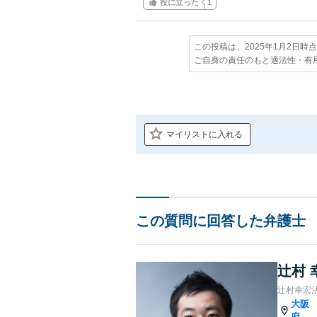
役に立った
1
この投稿は、2025年1月2日時
ご自身の責任のもと適法性・有
マイリストに入れる
この質問に回答した弁護士
辻村 
辻村幸宏
大阪
府