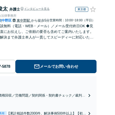
俊太
弁護士
インタビューを見る
東京都
合法律事務所
都
中野区
東中野駅
から徒歩5分
営業時間：10:00~18:00（平日）
|
談無料（電話・WEB・メール）／メール受付終日OK ◆見
直にお伝えし、ご依頼の要否も含めてご案内いたします。
解決まで弁護士本人が一貫してスピーディーに対応いたし
◆累計相談2000件以上・解決実績500件以上
メールでお問い合わせ
債権回収／労働問題／契約関係・契約書チェック／裁判対
】取引先とのトラブル・会社内のトラブルなど、事後の解
だけでなく予防法務までワンストップで対応！顧問弁護士
お探しの方もご相談ください！【顧問経験豊富】【個別案
【累計相談件数2000件、解決事例500件以上】【初回
表有