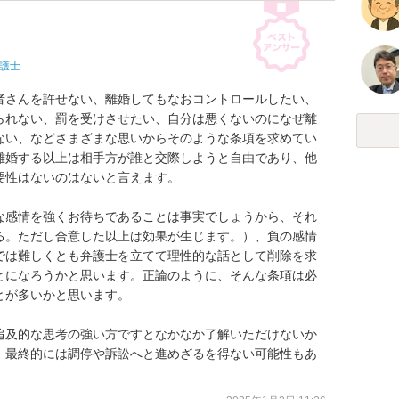
護士
者さんを許せない、離婚してもなおコントロールしたい、
られない、罰を受けさせたい、自分は悪くないのになぜ離
ない、などさまざまな思いからそのような条項を求めてい
離婚する以上は相手方が誰と交際しようと自由であり、他
性はないのはないと言えます。

な感情を強くお待ちであることは事実でしょうから、それ
る。ただし合意した以上は効果が生じます。）、負の感情
では難しくとも弁護士を立てて理性的な話として削除を求
とになろうかと思います。正論のように、そんな条項は必
が多いかと思います。

追及的な思考の強い方ですとなかなか了解いただけないか
、最終的には調停や訴訟へと進めざるを得ない可能性もあ