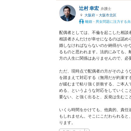
辻村 幸宏
弁護士
大阪府
>
大阪市北区
離婚・男女問題に注力する弁
配偶者としては、不倫を起こした相談
相談者さんだけが幸せになるのは認め
婚しなければならないのか納得がいか
るものと思われます。法的にみても、
方の人生に関係はありませんので、必要
ただ、現時点で配偶者の方がそのよう
を踏まえて対応する（無用だが約束す
が緩むまで粘り強く折衝する、ご本人
める、というような対応をしていくこ
要ない、と強く出ると、反発は生むこと
いくら時間をかけても、他責的、責任
もしれません。そこにこだわられると
ります。