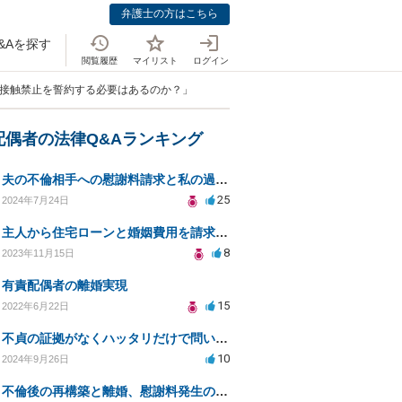
弁護士の方はこちら
&Aを探す
閲覧履歴
マイリスト
ログイン
の接触禁止を誓約する必要はあるのか？」
配偶者の法律Q&Aランキング
夫の不倫相手への慰謝料請求と私の過去の不貞の時効についての相談
25
2024年7月24日
主人から住宅ローンと婚姻費用を請求されてます。
8
2023年11月15日
有責配偶者の離婚実現
15
2022年6月22日
不貞の証拠がなくハッタリだけで問い詰めて自白した場合、証拠になりますか？
10
2024年9月26日
不倫後の再構築と離婚、慰謝料発生の可能性は？