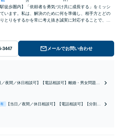
分
駅徒歩圏内】「依頼者を勇気づけ共に成長する」をミッシ
ています。私は、解決のために何を準備し、相手方とどの
りとりをするかを常に考え抜き誠実に対応することで、分
た普遍的な紛争解決スキルを身につけてきました。
メールでお問い合わせ
日／夜間／休日相談可】【電話相談可】離婚・男女問題は
で立ち向かうには負担が大きい事件です。専門的な聴くス
をもって相談を聞き、あなたの人生に向き合い解決に向け
走します。柔軟な対応でできるだけ双方を傷つけない解決
【当日／夜間／休日相談可】【電話相談可】【分割払
表有
指します。
い可】弁護士に依頼することで一旦借金の催促が止ま
ります。依頼者の方のお気持ちを最優先に、ベストな
債務整理を迅速に行い再スタートをサポート。早けれ
ば早いほど、打てる手の選択肢は増えます。