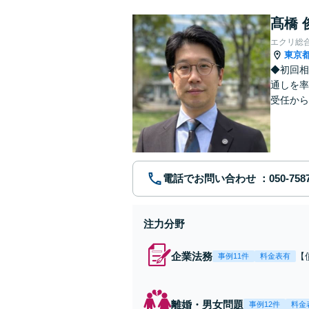
髙橋 
エクリ総
東京
◆初回相
通しを率
受任から
ます。 
電話でお問い合わせ
注力分野
企業法務
【
事例11件
料金表有
応
決
を
離婚・男女問題
事例12件
料金