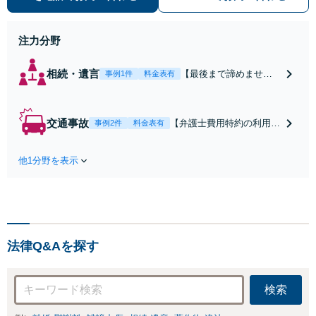
気軽にご相談ください。
注力分野
相続・遺言
【最後まで諦めませ
事例1件
料金表有
ん】親族間の交渉、複
雑な手続き、全て対応
します！不利な条件で
交通事故
【弁護士費用特約の利用＆
事例2件
料金表有
合意してしまう前にご
Zoom相談可】【死亡・骨
相談ください。【土
折・後遺障害・むち打ち
地・不動産】長期化し
他1分野を表示
等】交通事故でご家族がな
ている問題もできる限
くなってしまった方やお怪
り円滑な交渉へと導き
我された方はまずご相談く
ます。事業承継／相続
ださい。ご自身での対応で
放棄も対応可能。【JR
は損をしてしまうかもしれ
千葉駅近く】駐車場あ
ません。代わりに交渉・手
り
法律Q&Aを探す
続きをし、負担を軽減。
検索