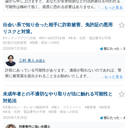
論から申し上げますと、あなたが名誉毀損などの法的責任を問われる
可能性は極めて低く、過度に恐れる必要はありません。相手の行為こ
そが恐喝や脅迫にあたる悪質な手口です。相手がブロックしてきたの
は警察の介入を恐れて逃げた可能性が高いと考えられます。 今後の具
体的な対応は以下の通りです。 ・相手の要求は無視する（1対1のやり
出会い系で知り合った相手に詐欺被害、免許証の悪用
取りで「詐欺か」と聞いただけで名誉毀損は成立しません） ・マイナ
リスクと対策。
ンバー総合フリーダイヤルへ連絡し、カードの一時停止と再発行手続
#マッチングアプリ詐欺
#50〜100万円未満
#本名・住所・電話番号が不明
きを行う ・万が一に備え、会社には「個人情報を悪用されたトラブル
#詐欺の法的措置
#恐喝・脅迫への対応
に巻き込まれた」と事前伝えておく すでに警察へ相談済みとのことで
2026年7月26日
役にたった
2
すので、今後別のアカウントから連絡が来ても一切応じず、警察へ追
加の報告を行ってください。
三村 勇人
弁護士
詐欺にあっている可能性があります。 連絡が取れないのであれば、警
察に被害届を提出されることをお勧めいたします。
未成年者との不適切なやり取りが法に触れる可能性と
対処法
#児童ポルノ・わいせつ物頒布等
#個人・プライベート
#被害者
#加害者
#本名・住所・電話番号が不明
#恐喝・脅迫への対応
2026年7月26日
役にたった
2
刑事事件に強い弁護士