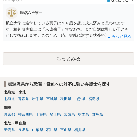
匿名A
弁護士
私立大学に進学している実子は１８歳を超え成人済みと思われます
が、裁判所実務上は「未成熟子」すなわち、まだ自活は難しい子ども
として扱われます。このため一応、実親に対する扶養料請求として法
律的には成り立つ可能性があります。 ただし、実子と同居する元配偶
者宛に養育費を支払っており、当該養育費は実子の進学費用の趣旨も
一部含まれています。また、私立大学進学について貴殿が了解したわ
もっとみる
けではないという事情も存在します。 こうした場合には、支払を拒ん
だとしても学費の請求が裁判所によって強制される可能性は低いとい
えます。 以上整理したとおり、貴殿の事情を説明し支払えないと実子
に伝えるのが良い対処法と思います。
都道府県から恐喝・脅迫への対応に強い弁護士を探す
北海道・東北
北海道
青森県
岩手県
宮城県
秋田県
山形県
福島県
関東
東京都
神奈川県
千葉県
埼玉県
茨城県
栃木県
群馬県
北陸・甲信越
新潟県
長野県
山梨県
石川県
富山県
福井県