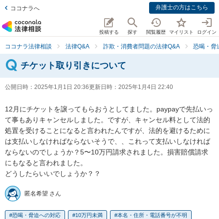
弁護士の方はこちら
ココナラへ
投稿する
探す
閲覧履歴
マイリスト
ログイン
ココナラ法律相談
法律Q&A
詐欺・消費者問題の法律Q&A
恐喝・脅
チケット取り引きについて
公開日時：
2025年1月1日 20:36
更新日時：
2025年1月4日 22:40
12月にチケットを譲ってもらおうとしてました。paypayで先払いっ
て事もありキャンセルしました。ですが、キャンセル料として法的
処置を受けることになると言われたんですが、法的を避けるために
は支払いしなければならないそうで、、これって支払いしなければ
ならないのでしょうか？5〜10万円請求されました。損害賠償請求
にもなると言われました。

どうしたらいいでしょうか？？
匿名希望 さん
恐喝・脅迫への対応
10万円未満
本名・住所・電話番号が不明