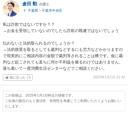
倉田 勲
弁護士
千葉県
>
千葉市中央区
私は詐欺ではないですか？？

→お金を受領していないのでしたら詐欺の既遂ではないでしょう

払わないと法的取られるのでしょうか？

→法的措置を取るとしても裁判などするにも労力などかかりますの
で現実的にご相談内容の金額で裁判等されることは稀です。仮に裁
判など起こされても直ちに何か不利益を被るわけではありません。

落ち着いて一度消費生活センターなどでご相談ください。
2025年1月1日 21:42
役に立った
0
この投稿は、2025年1月1日時点の情報です。
ご自身の責任のもと適法性・有用性を考慮してご利用いただくようお願いい
たします。