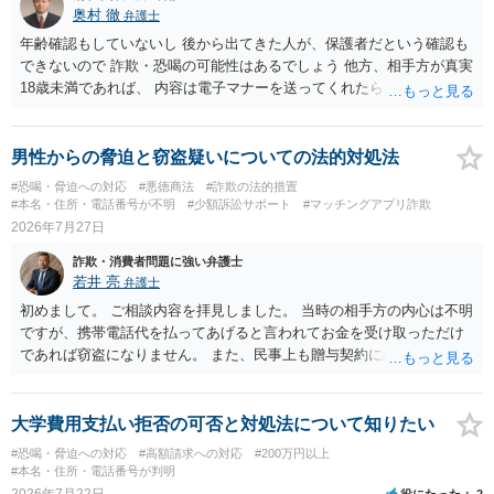
奥村 徹
弁護士
年齢確認もしていないし 後から出てきた人が、保護者だという確認も
できないので 詐欺・恐喝の可能性はあるでしょう 他方、相手方が真実
18歳未満であれば、 内容は電子マナーを送ってくれたら自慰行為など
の動画を要望通りに撮って送るよと言ったやりとりでした。 自分は動
画の尺は10分ほど、服を着たままで胸を触って欲しい、などの要望を
して、要求された金額(1000円程度)の電子マネーを送信してしまいま
男性からの脅迫と窃盗疑いについての法的対処法
した。 そこから、撮影するまで暇なので顔の雰囲気の写真を交換して
#恐喝・脅迫への対応
#悪徳商法
#詐欺の法的措置
欲しい、住んでいる都道府県と区を教えてと言われたので教えたりと
#本名・住所・電話番号が不明
#少額訴訟サポート
#マッチングアプリ詐欺
言ったやり取りをしていました。 というやりとりは、青少年条例違反
2026年7月27日
（わいせつ行為）の疑いがあります。18歳未満と知らなくても処罰可
詐欺・消費者問題に強い弁護士
能です。
若井 亮
弁護士
初めまして。 ご相談内容を拝見しました。 当時の相手方の内心は不明
ですが、携帯電話代を払ってあげると言われてお金を受け取っただけ
であれば窃盗になりません。 また、民事上も贈与契約に該当すると思
われるところ、返済の義務はありません。 これ以上のやり取りをせ
ず、可能であればブロックをするようにしてください。 ご不安であれ
ば、最寄りの警察署に相談をしても良いかもしれません。 以上、ご参
大学費用支払い拒否の可否と対処法について知りたい
考になれば幸いです。
#恐喝・脅迫への対応
#高額請求への対応
#200万円以上
#本名・住所・電話番号が判明
2026年7月22日
役にたった
2