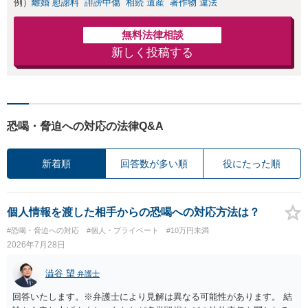
例）
離婚 慰謝料
誹謗中傷
相続 遺産
著作物 違法
無料法律相談
新しく投稿する
恐喝・脅迫への対応の法律Q&A
新着順
回答数が多い順
役にたった順
個人情報を渡した相手からの恐喝への対応方法は？
#恐喝・脅迫への対応
#個人・プライベート
#10万円未満
2026年7月28日
澁谷 望
弁護士
回答いたします。※弁護士により見解は異なる可能性があります。 結