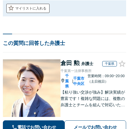
マイリストに入れる
この質問に回答した弁護士
倉田 勲
弁護士
千葉県
千葉第一法律事務所
千
営業時間：09:00~20:00
千葉市
葉
|
（土日祝日）
中央区
県
【粘り強い交渉が強み】解決実績が
豊富です！複雑な問題には、複数の
弁護士とチームを組んで対応いたし
ます。【安心・分かりやすい料金体
系】些細なお悩みにも、丁寧に寄り
添い、不安を軽減します。まずはお
電話でお問い合わせ
メールでお問い合わせ