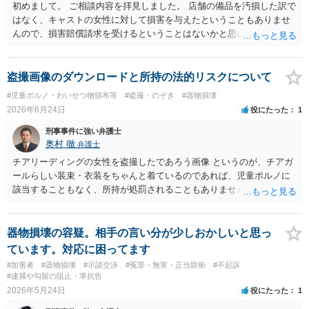
初めまして。 ご相談内容を拝見しました。 店舗の備品を汚損した訳で
はなく、キャストの女性に対して損害を与えたということもありませ
んので、損害賠償請求を受けるということはないかと思います。 万が
一、店舗から連絡が来た時は、その場で約束をしたりせず、相手方の
請求内容やその根拠を確認のうえ持ち帰り、弁護士に相談するように
してください。 以上、ご参考になれば幸いです。
盗撮画像のダウンロードと所持の法的リスクについて
#児童ポルノ・わいせつ物頒布等
#盗撮・のぞき
#器物損壊
2026年6月24日
役にたった
1
刑事事件に強い弁護士
奥村 徹
弁護士
チアリーディングの女性を盗撮したであろう画像 というのが、チアガ
ールらしい装束・衣装をちゃんと着ているのであれば、児童ポルノに
該当することもなく、所持が処罰されることもありません
器物損壊の容疑。相手の言い分が少しおかしいと思っ
ています。対応に困ってます
#加害者
#器物損壊
#示談交渉
#冤罪・無実・正当防衛
#不起訴
#逮捕や勾留の阻止・準抗告
2026年5月24日
役にたった
1