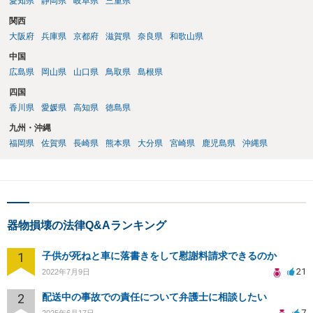
愛知県
静岡県
岐阜県
三重県
関西
大阪府
兵庫県
京都府
滋賀県
奈良県
和歌山県
中国
広島県
岡山県
山口県
鳥取県
島根県
四国
香川県
愛媛県
高知県
徳島県
九州・沖縄
福岡県
佐賀県
長崎県
熊本県
大分県
宮崎県
鹿児島県
沖縄県
器物損壊の法律Q&Aランキング
1
子供が死ねと車に落書きをして慰謝料請求できるのか
21
2022年7月9日
2
配送中の事故での責任について弁護士に相談したい
7
2025年6月17日