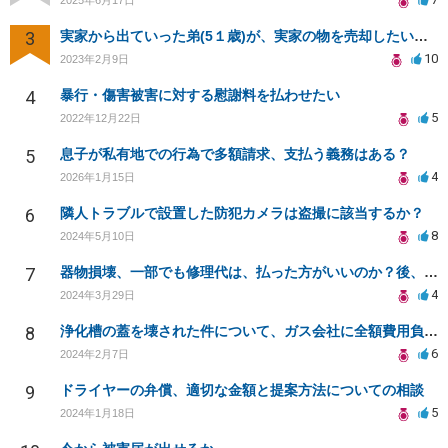
3
実家から出ていった弟(5１歳)が、実家の物を売却したいと無理やり家に入ろうとしていて、困っています。
10
2023年2月9日
4
暴行・傷害被害に対する慰謝料を払わせたい
5
2022年12月22日
5
息子が私有地での行為で多額請求、支払う義務はある？
4
2026年1月15日
6
隣人トラブルで設置した防犯カメラは盗撮に該当するか？
8
2024年5月10日
7
器物損壊、一部でも修理代は、払った方がいいのか？後、弁護士は、つけた方がいいのか、迷ってます
4
2024年3月29日
8
浄化槽の蓋を壊された件について、ガス会社に全額費用負担を求めることは可能でしょうか？
6
2024年2月7日
9
ドライヤーの弁償、適切な金額と提案方法についての相談
5
2024年1月18日