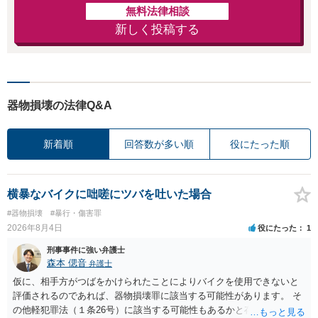
無料法律相談
新しく投稿する
器物損壊の法律Q&A
新着順
回答数が多い順
役にたった順
横暴なバイクに咄嗟にツバを吐いた場合
#器物損壊
#暴行・傷害罪
2026年8月4日
役にたった
1
刑事事件に強い弁護士
森本 偲音
弁護士
仮に、相手方がつばをかけられたことによりバイクを使用できないと
評価されるのであれば、器物損壊罪に該当する可能性があります。 そ
の他軽犯罪法（１条26号）に該当する可能性もあるかと存じます。 確