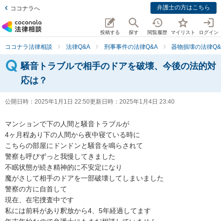
弁護士の方はこちら
ココナラへ
投稿する
探す
閲覧履歴
マイリスト
ログイン
ココナラ法律相談
法律Q&A
刑事事件の法律Q&A
器物損壊の法律Q&
騒音トラブルで相手のドアを破壊、今後の法的対
応は？
公開日時：
2025年1月1日 22:50
更新日時：
2025年1月4日 23:40
マンションで下の人間と騒音トラブルが

4ヶ月程あり下の人間から夜中寝ている時に

こちらの部屋にドンドンと騒音を鳴らされて

警察も呼びずっと我慢してきました

不眠状態が続き精神的に不安定になり

魔がさして相手のドアを一部破壊してしまいました

警察の方に自首して

現在、在宅捜査中です

私には前科があり釈放から4、5年経過してます
