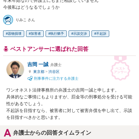
年末年始なので弁護士にもまだ相談していません

今後私はどうなるでしょうか
りみこ さん
器物損壊
加害者
執行猶予
示談交渉
不起訴
ベストアンサーに選ばれた回答
吉岡 一誠
弁護士
東京都
>
渋谷区
刑事事件に注力する弁護士
ワンオネスト法律事務所の弁護士の吉岡一誠と申します。

具体的なご事情にもよりますが、罰金等の刑事処分を受ける可能
性があるでしょう。

不起訴を目指すなら、被害者に対して被害弁償を申し出て、示談
を目指すべきかと思います。
弁護士からの回答タイムライン