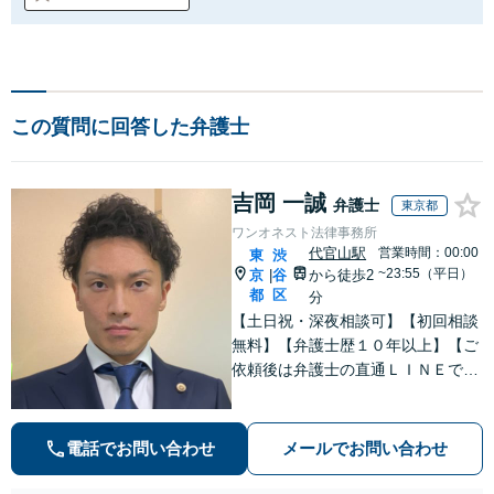
この質問に回答した弁護士
吉岡 一誠
弁護士
東京都
ワンオネスト法律事務所
代官山駅
営業時間：00:00
東
渋
~23:55（平日）
京
谷
から徒歩2
|
都
区
分
【土日祝・深夜相談可】【初回相談
無料】【弁護士歴１０年以上】【ご
依頼後は弁護士の直通ＬＩＮＥでい
つでも連絡可能】【刑事事件・不動
産トラブル・企業法務・男女トラブ
ル・ナイトワークトラブルに注力】
電話でお問い合わせ
メールでお問い合わせ