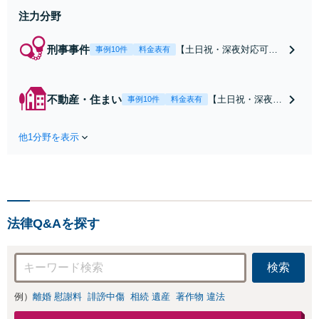
注力分野
刑事事件
【土日祝・深夜対応可】
事例10件
料金表有
【原則即日介入】迅速な
対応により示談成立・不
起訴を目指します。逮捕
不動産・住まい
【土日祝・深夜相
事例10件
料金表有
勾留されている場合、首
談可】賃貸借にお
都圏近郊は原則即日接見
ける貸主・借主、
可能です。職務質問時に
他1分野を表示
売買における売
お電話いただければ現場
主・買主、その他
臨場も可能です。【初回
仲介・管理等いず
相談無料】
れの立場でも対応
可能【初回相談無
料】
法律Q&Aを探す
検索
例）
離婚 慰謝料
誹謗中傷
相続 遺産
著作物 違法