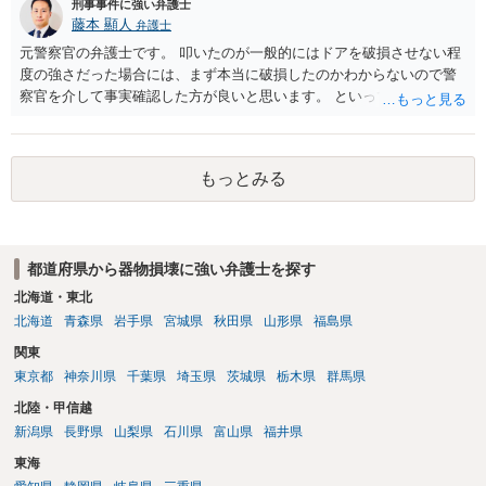
刑事事件に強い弁護士
藤本 顯人
弁護士
元警察官の弁護士です。 叩いたのが一般的にはドアを破損させない程
度の強さだった場合には、まず本当に破損したのかわからないので警
察官を介して事実確認した方が良いと思います。 といっても教えても
らえない可能性もあるので、その場合には、あくまでも、壊れる程度
の強さでは叩いていないし、その後にドアを見る限り明確に壊れた痕
跡がなかったことを述べるのが良いのではないでしょうか。 また、示
もっとみる
談についても、そもそも破損させていないのであれば賠償義務はない
ですし、また不当に高額なのであれば仮に壊したのが事実だったとし
ても相当額を支払えば足り、示談までしないという選択肢もあり得ま
す。
都道府県から器物損壊に強い弁護士を探す
北海道・東北
北海道
青森県
岩手県
宮城県
秋田県
山形県
福島県
関東
東京都
神奈川県
千葉県
埼玉県
茨城県
栃木県
群馬県
北陸・甲信越
新潟県
長野県
山梨県
石川県
富山県
福井県
東海