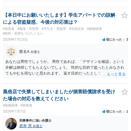
かにバイクの運転手に落ち度がある側面は大きいかとは存じますが、
ご相談者様の対応によってはご相談者の方にも責任が生じてしまう 可
能性がございますので、冷静にご対応いただくようご留意いただけれ
【本日中にお願いいたします】学生アパートでの誤解
ばと存じます。 以上、ご参考までに。
による窃盗疑惑、今後の対応策は？
#加害者
#痴漢・性犯罪
#万引き・窃盗罪
#示談交渉
#器物損壊
#前科・前歴をつけたくない
2026年7月23日
役にたった
3
匿名A
弁護士
あなたは男性でしょうか。 男性であれば、「デザインを確認」という
弁解は納得してもらえないでしょう。 性的な目的で盗ったとみなされ
てもやむを得ないと思われます。 返す目的だったとしても、性的な目
的の達成のためだとすれば、一旦、自室にもちかえっている以上、不
法領得の意思は発現しており、窃盗の既遂罪は成立し得まると思われ
ます。 元の場所に戻したのは、前述の目的を遂行する関係上、ばれな
風俗店で失禁してしまいましたが損害賠償請求を受け
いように戻したと評価されることになるのではないかと思います。 防
た場合の対応を教えてください
犯カメラに写っているのがあなたなのかは不明ですが、極めて深刻な
#器物損壊
#加害者
事態になっているのは確かです。お早目にご両親などとも相談して、
2026年7月7日
役にたった
1
弁護士を依頼の上、示談の方向で動かれるのがよろしいかと思いま
す。
刑事事件に強い弁護士
若井 亮
弁護士