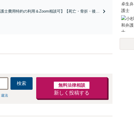
ださい。【土地・不動産】長期化している問題もできる限
り円滑な交渉へと導きます。事業承継／相続放棄も対応可
護士費用特約の利用＆Zoom相談可】【死亡・骨折・後遺
能。【JR千葉駅近く】駐車場あり
害・むち打ち等】交通事故でご家族がなくなってしまった
やお怪我された方はまずご相談ください。ご自身での対応
は損をしてしまうかもしれません。代わりに交渉・手続き
し、負担を軽減。
検索
無料法律相談
新しく投稿する
 違法