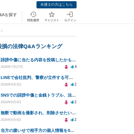
弁護士の方はこちら
&Aを探す
閲覧履歴
マイリスト
ログイン
て」
毀損の法律Q&Aランキング
誹謗中傷に当たる内容を投稿したかもしれない。開示請求や民事刑事裁判に発展しうるのか教えて欲しい。
4
2026年7月27日
LINEで会社批判、警察が立件する可能性は？
2
2026年8月3日
SNSでの誹謗中傷と金銭トラブル、法的対応の相談
2
2026年8月4日
無断で動画を撮影され、削除させたいが連絡が返ってこない。
2
2026年8月4日
当方の腹いせで相手方の個人情報をSNSで晒してしまい名誉毀損させてしまったかもしれない