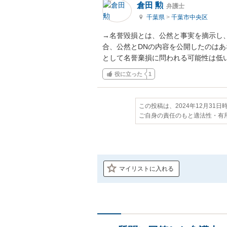
倉田 勲
弁護士
千葉県
>
千葉市中央区
→名誉毀損とは、公然と事実を摘示し
合、公然とDNの内容を公開したのは
として名誉棄損に問われる可能性は低
役に立った
1
この投稿は、2024年12月31
ご自身の責任のもと適法性・有
マイリストに入れる