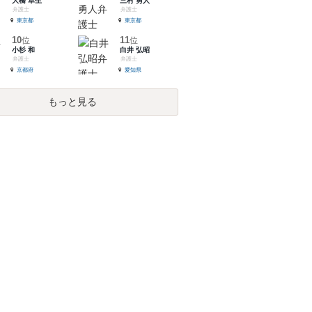
大橋 卓生
三村 勇人
弁護士
弁護士
東京都
東京都
10
11
位
位
小杉 和
白井 弘昭
弁護士
弁護士
京都府
愛知県
もっと見る