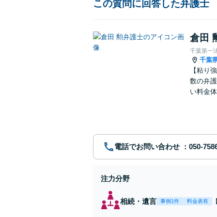
この質問に回答した弁護士
倉田 
千葉第一
千葉
【粘り強
数の弁護
い料金体
す。まず
電話でお問い合わせ
注力分野
相続・遺言
事例1件
料金表有