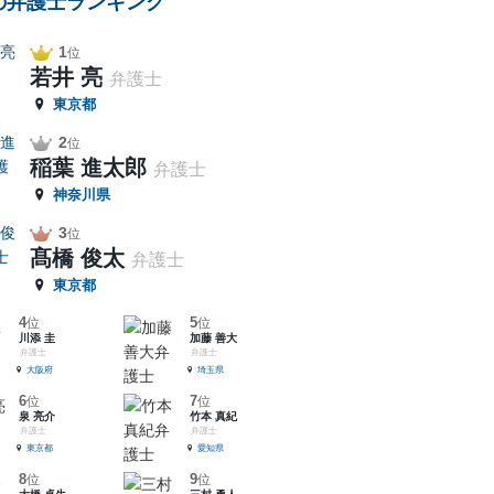
の弁護士ランキング
1
位
若井 亮
弁護士
東京都
2
位
稲葉 進太郎
弁護士
神奈川県
3
位
髙橋 俊太
弁護士
東京都
4
5
位
位
川添 圭
加藤 善大
弁護士
弁護士
大阪府
埼玉県
6
7
位
位
泉 亮介
竹本 真紀
弁護士
弁護士
東京都
愛知県
8
9
位
位