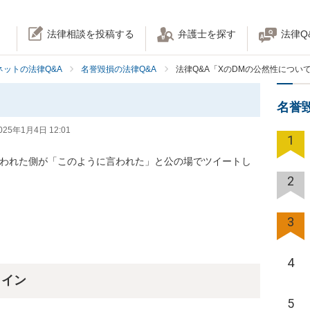
法律相談を投稿する
弁護士を探す
法律Q
ネットの法律Q&A
名誉毀損の法律Q&A
法律Q&A「XのDMの公然性につい
名誉
025年1月4日 12:01
1
言われた側が「このように言われた」と公の場でツイートし
2
3
4
ライン
5