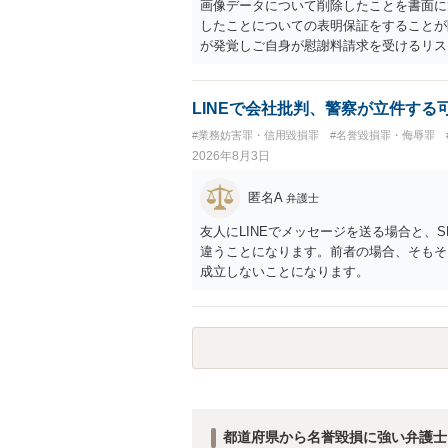
画像データについて削除したことを書面に
したことについての表明保証をすることが
が発覚しご自身が慰謝料請求を受けるリス
かと思われます。
LINEで会社批判、警察が立件する
#業務妨害罪・信用毀損罪
#名誉毀損罪・侮辱罪
2026年8月3日
匿名A
弁護士
友人にLINEでメッセージを送る場合と、
違うことになります。前者の場合、そもそ
成立しないことになります。
都道府県から名誉毀損に強い弁護士