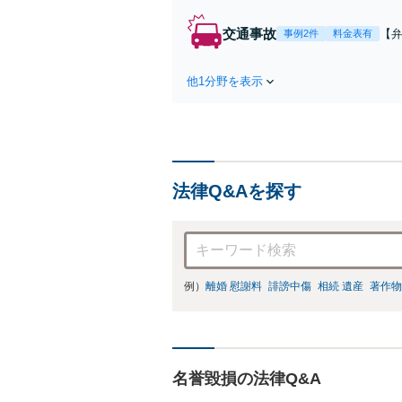
交通事故
【弁
事例2件
料金表有
障
方
他1分野を表示
で
を
法律Q&Aを探す
例）
離婚 慰謝料
誹謗中傷
相続 遺産
著作物
名誉毀損の法律Q&A