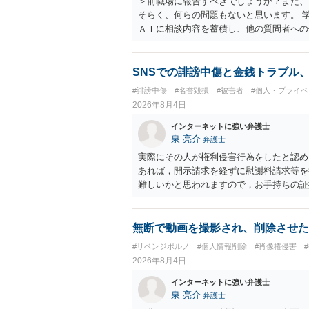
＞前職場に報告すべきでしょうか？また、
そらく、何らの問題もないと思います。 
ＡＩに相談内容を蓄積し、他の質問者への
社名を特定していない限り、一般論として
ので、その情報自体が、秘密情報に当たる
中傷の不特定多数への公開に当たるとも思
SNSでの誹謗中傷と金銭トラブル
したかも第三者にしられることはないので
#誹謗中傷
#名誉毀損
#被害者
#個人・プライベ
して書き込んだとしても）、相談者さんが
2026年8月4日
参考まで。
インターネットに強い弁護士
泉 亮介
弁護士
実際にその人が権利侵害行為をしたと認め
あれば，開示請求を経ずに慰謝料請求等を
難しいかと思われますので，お手持ちの証
無断で動画を撮影され、削除させた
#リベンジポルノ
#個人情報削除
#肖像権侵害
2026年8月4日
インターネットに強い弁護士
泉 亮介
弁護士