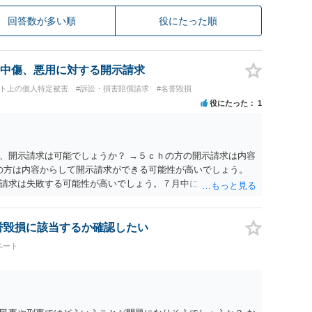
回答数が多い順
役にたった順
中傷、悪用に対する開示請求
ット上の個人特定被害
#訴訟・損害賠償請求
#名誉毀損
役にたった
1
、開示請求は可能でしょうか？ →５ｃｈの方の開示請求は内容
ramの方は内容からして開示請求ができる可能性が高いでしょう。
請求は失敗する可能性が高いでしょう。７月中にアカウントが
する可能性が高いように思われます。 相手を特定できた場合、
は可能でしょうか？ →訴訟外の交渉で相手方が認めれば負担さ
なった場合は、実際の弁護士費用が認められる場合と認められ
名誉毀損に該当するか確認したい
ょう。
ベート