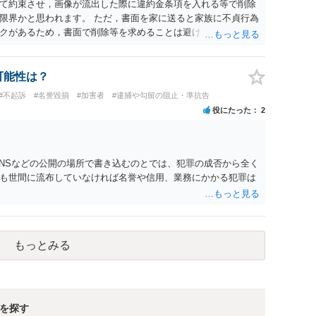
て約束させ，画像が流出した際に違約金条項を入れる等で削除
限界かと思われます。 ただ，書面を家に送ると家族に不貞行為
クがあるため，書面で削除等を求めることは避けたほうが良い
可能性は？
#不起訴
#名誉毀損
#加害者
#逮捕や勾留の阻止・準抗告
役にたった
2
SNSなどの公開の場所で書き込むのとでは、犯罪の成否から全く
も世間に流布していなければ名誉や信用、業務にかかる犯罪は
もっとみる
を探す