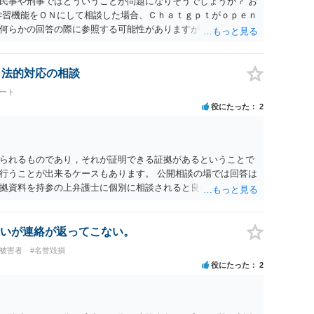
民事や刑事ではどういうことが問題になりそうでしょうか？ お
学習機能をＯＮにして相談した場合、Ｃｈａｔｇｐｔがｏｐｅｎ
何らかの回答の際に参照する可能性がありますが、個人名や会
抽象化されて回答に織り込まれる可能性が生じるにすぎません
とは思えませんし、名誉棄損として、個人や会社に対する誹謗
われません。 もちろん、誰がその内容をｃｈａｔｇｐｔに入力
、法的対応の相談
、個人や会社の特定をせずに書き込んだことで（おそらく特定
ート
刑事民事の責任に問われることはないでしょう。 私見ながらご
役にたった
2
られるものであり，それが証明できる証拠があるということで
行うことが出来るケースもあります。 公開相談の場では回答は
拠資料を持参の上弁護士に個別に相談されると良いでしょう。
いが連絡が返ってこない。
#被害者
#名誉毀損
役にたった
2