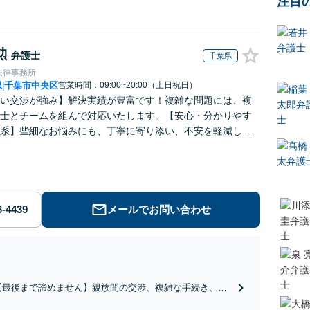
注目
勲
弁護士
千葉県
法律事務所
県
千葉市中央区
営業時間：09:00~20:00（土日祝日）
|
い交渉が強み】解決実績が豊富です！複雑な問題には、複
士とチームを組んで対応いたします。【安心・分かりやす
系】些細なお悩みにも、丁寧に寄り添い、不安を軽減しま
はお気軽にご相談ください。
メールでお問い合わせ
【最後まで諦めません】親族間の交渉、複雑な手続き、全
て対応します！不利な条件で合意してしまう前にご相談く