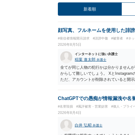
新着順
顔写真、フルネームを使用した誹謗
#発信者情報開示請求
#誹謗中傷
#被害者
#ネ
2026年8月5日
インターネットに強い弁護士
稲葉 進太郎
弁護士
全てが同じ人物の犯行かは分かりませんが
からして難しいでしょう。 XとInstag
ただ、アカウントが削除されていると開示
削除されている場合、今から進めても失敗
相手に全ての弁護士費用を負担させること
せることができるでしょう。訴訟で判決と
ChatGPTでの愚痴が情報漏洩や
ない場合があり何ともいえないところでし
#名誉毀損
#風評被害・営業妨害
#個人・プライ
2026年8月4日
白井 弘昭
弁護士