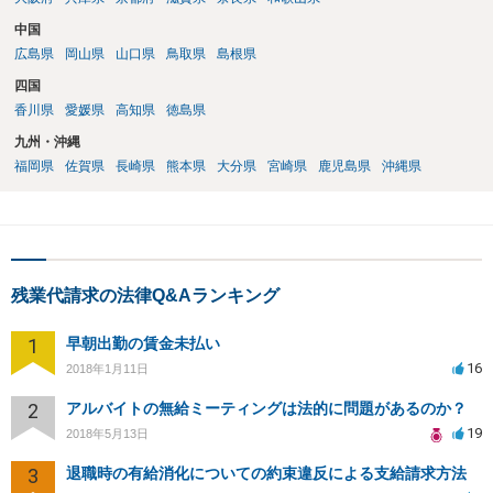
中国
広島県
岡山県
山口県
鳥取県
島根県
四国
香川県
愛媛県
高知県
徳島県
九州・沖縄
福岡県
佐賀県
長崎県
熊本県
大分県
宮崎県
鹿児島県
沖縄県
残業代請求の法律Q&Aランキング
1
早朝出勤の賃金未払い
16
2018年1月11日
2
アルバイトの無給ミーティングは法的に問題があるのか？
19
2018年5月13日
3
退職時の有給消化についての約束違反による支給請求方法