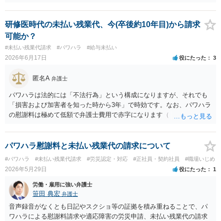
思います
研修医時代の未払い残業代、今(卒後約10年目)から請求
可能か？
#未払い残業代請求
#パワハラ
#給与未払い
2026年6月17日
役にたった
3
匿名A
弁護士
パワハラは法的には「不法行為」という構成になりますが、それでも
「損害および加害者を知った時から3年」で時効です。なお、パワハラ
の慰謝料は極めて低額で弁護士費用で赤字になります（「しまむら
パワハラ 裁判」で検索すると裁判例が見つかります）。 時効につい
ては、ただ時間が経過するだけでは足りず、時効の利益を受ける者が
「援用」、つまり「時効を主張する」ことが必要です。この「援用」
パワハラ慰謝料と未払い残業代の請求について
が一定の場合、信義則に反し許されないとされる場合があります（つ
#パワハラ
#未払い残業代請求
#労災認定・対応
#正社員・契約社員
#職場いじめ
まり時効の首長ができないので権利が認められる）。 ただ非常に例外
2026年5月29日
役にたった
1
的なケースなので、あなたの事案で時効の援用が信義則違反といえる
かは具体的事情を聴いてみないと何とも言えません（一般には「ほぼ
労働・雇用に強い弁護士
不可能」と考えてください）。 一度、当時の事情を文書化して直接弁
笹田 典宏
弁護士
護士に面談相談されることをお勧めします。
音声録音がなくとも日記やスクショ等の証拠を積み重ねることで、パ
ワハラによる慰謝料請求や適応障害の労災申請、未払い残業代の請求