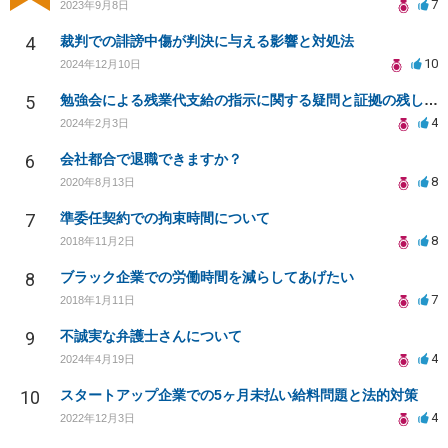
7
2023年9月8日
4
裁判での誹謗中傷が判決に与える影響と対処法
10
2024年12月10日
5
勉強会による残業代支給の指示に関する疑問と証拠の残し方について
4
2024年2月3日
6
会社都合で退職できますか？
8
2020年8月13日
7
準委任契約での拘束時間について
8
2018年11月2日
8
ブラック企業での労働時間を減らしてあげたい
7
2018年1月11日
9
不誠実な弁護士さんについて
4
2024年4月19日
10
スタートアップ企業での5ヶ月未払い給料問題と法的対策
4
2022年12月3日