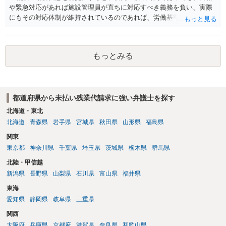
な対応をすることが皆無に等しいなど実質的に上記義務付けがされて
や緊急対応があれば施設管理員が直ちに対応すべき義務を負い、実際
いないと認めることができるような事情も存しないなど判示の事実関
にもその対応体制が維持されているのであれば、労働基準法上の『労
係の下においては、実作業に従事していない時間も含め全体として従
働時間』に当たる可能性があります。 ご指摘のように、最高裁も、不
業員が使用者の指揮命令下に置かれているものであり、労働基準法三
活動仮眠時間であっても労働からの解放が保障されていない場合には
二条の労働時間に当たる。」と判示して、電話対応義務を課された仮
労働時間に当たると判断しており、ビル管理業務では仮眠室待機・警
眠時間を労働時間と認めています。 早めに残業代事件に精通した弁護
もっとみる
報対応義務がある事案で労働時間性が認められた裁判例があります。
士に直接相談されることをお勧めします。
他方で、深夜業務が極めて限定的で、仮眠者の出動実績もなく、実質
的に待機義務が形骸化していたような事案では労働時間性が否定され
た例もあるため、最終的には実際の拘束状況、対応頻度、マニュア
都道府県から未払い残業代請求に強い弁護士を探す
ル、勤務日誌等を踏まえた個別判断になります。
北海道・東北
北海道
青森県
岩手県
宮城県
秋田県
山形県
福島県
関東
東京都
神奈川県
千葉県
埼玉県
茨城県
栃木県
群馬県
北陸・甲信越
新潟県
長野県
山梨県
石川県
富山県
福井県
東海
愛知県
静岡県
岐阜県
三重県
関西
大阪府
兵庫県
京都府
滋賀県
奈良県
和歌山県