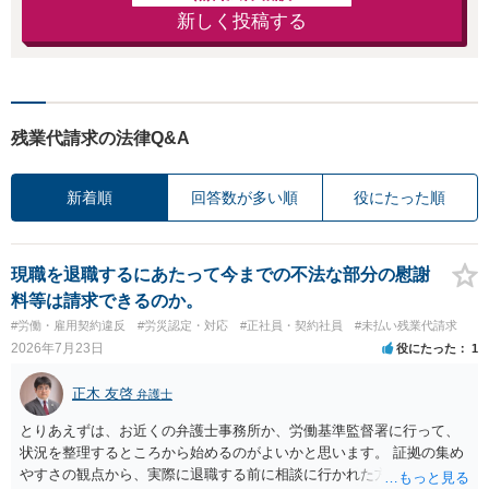
新しく投稿する
残業代請求の法律Q&A
新着順
回答数が多い順
役にたった順
現職を退職するにあたって今までの不法な部分の慰謝
料等は請求できるのか。
#労働・雇用契約違反
#労災認定・対応
#正社員・契約社員
#未払い残業代請求
2026年7月23日
役にたった
1
正木 友啓
弁護士
とりあえずは、お近くの弁護士事務所か、労働基準監督署に行って、
状況を整理するところから始めるのがよいかと思います。 証拠の集め
やすさの観点から、実際に退職する前に相談に行かれた方がよいかと