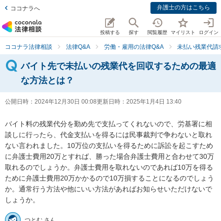
弁護士の方はこちら
ココナラへ
投稿する
探す
閲覧履歴
マイリスト
ログイン
ココナラ法律相談
法律Q&A
労働・雇用の法律Q&A
未払い残業代請
バイト先で未払いの残業代を回収するための最適
な方法とは？
公開日時：
2024年12月30日 00:08
更新日時：
2025年1月4日 13:40
バイト料の残業代分を勤め先で支払ってくれないので、労基署に相
談しに行ったら、代金支払いを得るには民事裁判で争わないと取れ
ない言われました。10万位の支払いを得るために訴訟を起こすため
に弁護士費用20万とすれば、勝った場合弁護士費用と合わせて30万
取れるのでしょうか。弁護士費用を取れないのであれば10万を得る
ために弁護士費用20万かかるので10万損することになるのでしょう
か。通常行う方法や他にいい方法があればお知らせいただけないで
しょうか。
つとむ さん