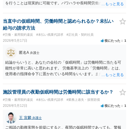
を行うことは現実的に可能です。パワハラや長時間労働が原因で精神
障害を発症した場合、使用者の安全配慮義務違反に基づく損害賠償が
認められる可能性もあります。ただし、個別の事案における証拠の信
用性や心理的負荷の強度の判断は、事実関係を総合的に考慮して行わ
当直中の仮眠時間、労働時間と認められるか？未払い
れます。 引継ぎについては、雇用関係が終了していますので、原則と
給与の請求方法
して命令に応じる義務はありません。もっとも、ここも従前の経緯に
#労働・雇用契約違反
#未払い残業代請求
#正社員・契約社員
はよりますので、一概に引継ぎをしないでよいということは断言でき
2026年5月17日
役にたった
1
ません。
匿名A
弁護士
結論からいうと、あなたの会社の「仮眠時間」は労働時間に当たる可
能性が非常に高いと思われます。 労働基準法上の「労働時間」とは、
使用者の指揮命令下に置かれている時間をいいます。また、「休憩時
間」とは、実際に業務に従事しているかどうかではなく、その時間
中、指揮命令による拘束から完全に解放されていることが要求されま
す。 ご記載の事情からすると、ご相談のケースも「仮眠中でも指揮命
施設管理員の夜勤仮眠時間は労働時間に該当するか？
令下にある」、つまり、「労働時間である」と認定される可能性が高
#労働・雇用契約違反
#未払い残業代請求
#業務上過失・損害賠償
いと考えられます 実際、最高裁判例（最一小判平成14年2月28日・大
2026年5月12日
役にたった
1
星ビル管理事件）でも、最高裁は、「ビル管理会社の従業員が従事す
る泊り勤務の間に設定されている連続七時間ないし九時間の仮眠時間
王 宣麟
弁護士
は、従業員が労働契約に基づき仮眠室における待機と警報や電話等に
対して直ちに相当の対応をすることを義務付けられており、そのよう
ご相談の勤務実態を前提にすると、夜間の仮眠時間であっても、警報