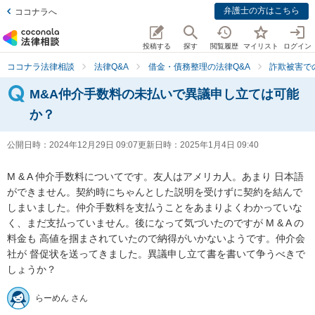
弁護士の方はこちら
ココナラへ
投稿する
探す
閲覧履歴
マイリスト
ログイン
ココナラ法律相談
法律Q&A
借金・債務整理の法律Q&A
詐欺被害で
M&A仲介手数料の未払いで異議申し立ては可能
か？
公開日時：
2024年12月29日 09:07
更新日時：
2025年1月4日 09:40
M & A 仲介手数料についてです。友人はアメリカ人。あまり 日本語
ができません。契約時にちゃんとした説明を受けずに契約を結んで
しまいました。仲介手数料を支払うことをあまりよくわかっていな
く、まだ支払っていません。後になって気づいたのですが M & A の
料金も 高値を掴まされていたので納得がいかないようです。仲介会
社が 督促状を送ってきました。異議申し立て書を書いて争うべきで
しょうか？
らーめん さん