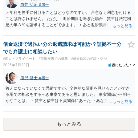
白井 弘昭
弁護士
＞年利を勝手に付けることはどうなのですか。 合意なく利息を付ける
ことは許されません。 ただし、返済期限を過ぎた場合、貸主は法定利
息の年３％を請求することができます。 ＞あと返済義務はありますか
借りたお金の返済か、勝手につけられた利息がが分かりませんが、借
りたお金は返さなければいけませんし、勝手につけた利息は返済不要
です。 以上、ご参考まで。
借金返済で過払い分の返還請求は可能か？証拠不十分
でも弁護士に相談したい
#個人・プライベート
#詐欺被害での債務
#借金返済の相談・交渉
2026年7月23日
役にたった
2
鬼沢 健士
弁護士
答えになっていなくて恐縮ですが、全体的な証拠を見せることができ
る場での相談をするべき事案であると思いました。 事実関係から明ら
かなことは、 ・貸主と借主は不貞関係にあった ・あなたから相手に金
銭を振り込んだ形跡がある ということでしょう。 相手の反論として予
想されるのは、 ・もらったものだ ・貸したかもしれないが、不法原因
給付ではない でしょう。 書かれた情報だけからは、不法原因給付であ
もっとみる
るといえそうなものはありませんでした。 不貞当事者間での貸金だか
らといって不法原因給付になるわけではありません。 あなたが性行為
をしたくてお金を払ってお願いしていたという事情などが必要です。