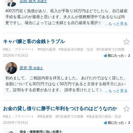
吉田 雄大
弁護士
400万円近く負債があり、収入が手取り16万円ほどでしたら、自己破産
手続を選ぶのが最善と思います。夫さんが債務整理中であるならば尚
更ですし、場合によってはご夫婦とも自己破産を選択する方法もある
と思います。
キャバ嬢と客の金銭トラブル
#個人・プライベート
#時効の援用
#借金返済の相談・交渉
#詐欺被害での債務
2026年7月24日
役にたった
2
若井 亮
弁護士
初めまして。 ご相談内容を拝見しました。 あげたのではなく貸した、
金額についても30万円ではなく50万円であると主張する相手方におい
て、証明をする必要があります。 請求を受けたとしても、もらったも
のであることを伝え、貸したというのであれば証拠を出すよう申し入
れることになるでしょう。 請求があるまでは、こちらからアクション
を起こす必要はないかと思います。
お金の貸し借りに勝手に年利をつけるのはどうなのか
#個人・プライベート
#闇金被害
#詐欺被害での債務
#借金返済の相談・交渉
2026年7月24日
役にたった
2
借金・債務整理に強い弁護士