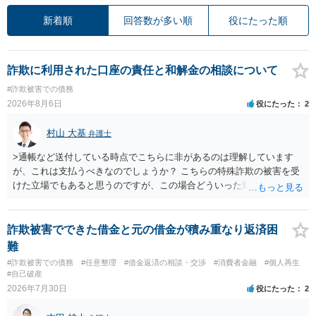
新着順
回答数が多い順
役にたった順
詐欺に利用された口座の責任と和解金の相談について
#詐欺被害での債務
2026年8月6日
役にたった
2
村山 大基
弁護士
>通帳など送付している時点でこちらに非があるのは理解しています
が、これは支払うべきなのでしょうか？ こちらの特殊詐欺の被害を受
けた立場でもあると思うのですが、この場合どういった対処が必要で
しょうか？ →依頼するかどうかは別にして、弁護士に相談に行った方
がいいとは思います。 そもそも、特殊詐欺関係なく旦那さんの行為
は法に触れる可能性もあります。 ＞100万を支払わず穏便に和解する
詐欺被害でできた借金と元の借金が積み重なり返済困
ことは可能でしょうか？ →一般的には難しいです。相談者さんも１０
難
０万円の被害を受けたとして、１円も払わないで和解したいと言われ
#詐欺被害での債務
#任意整理
#借金返済の相談・交渉
#消費者金融
#個人再生
たら、 できるだけ重い刑罰を与えて欲しい、と思われるのではない
#自己破産
でしょうか。 ＞弁護士さんに入ってもらうことで支払額が下がること
2026年7月30日
役にたった
2
はありますか？ そこはあり得ます、ただ、弁護士費用かけるならその
分賠償に回すことも考えられるので、 兼ね合いは考えてみましょう。