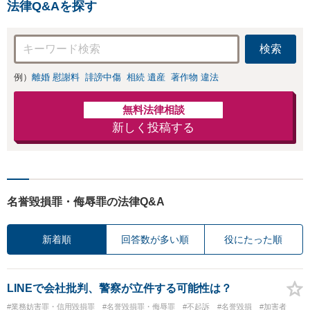
法律Q&Aを探す
検索
例）
離婚 慰謝料
誹謗中傷
相続 遺産
著作物 違法
無料法律相談
新しく投稿する
名誉毀損罪・侮辱罪の法律Q&A
新着順
回答数が多い順
役にたった順
LINEで会社批判、警察が立件する可能性は？
#業務妨害罪・信用毀損罪
#名誉毀損罪・侮辱罪
#不起訴
#名誉毀損
#加害者