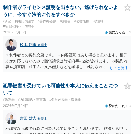
でしょう。
制作者がライセンス証明を出さない。逃げられないよ
うに、今すぐ法的に何をすべきか
#訴訟・損害賠償請求
#著作権侵害
#被害者
#名誉毀損
#被害者
#名誉毀損罪・侮辱罪
2026年7月17日
役にたった
1
松本 翔馬
弁護士
１制作者との契約次第です。 ２内容証明はあり得ると思います。相手
方が対応しないのみで賠償請求は時期尚早の感があります。 ３契約内
容や損害額、相手方の支払能力などを考慮して検討されるとよいでし
ょう ４損害賠償請求が考えられます。調査費用や弁護士費用も含め請
求する場合もありますが、認められるのはごく一部です。 ５事案の詳
細な検討が必要です。遅延損害金の発生なども確認するとよいでしょ
犯罪被害を受けている可能性を本人に伝えることにつ
う。 ６弁護士に窓口を一本化して、直接連絡を避けることも方法の一
いて
つです。
#偽造罪
#内縁関係・事実婚
#名誉毀損罪・侮辱罪
2026年7月14日
役にたった
1
吉田 雄大
弁護士
不誠実な元彼の行為に困惑されていることと思います。 結論から申し