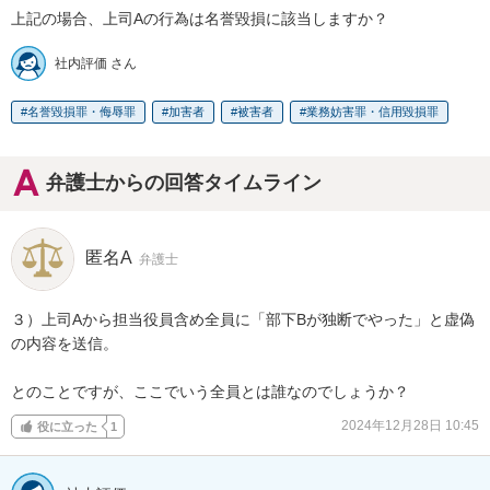
上記の場合、上司Aの行為は名誉毀損に該当しますか？
社内評価 さん
名誉毀損罪・侮辱罪
加害者
被害者
業務妨害罪・信用毀損罪
弁護士からの回答タイムライン
匿名A
弁護士
３）上司Aから担当役員含め全員に「部下Bが独断でやった」と虚偽
の内容を送信。

とのことですが、ここでいう全員とは誰なのでしょうか？
2024年12月28日 10:45
役に立った
1