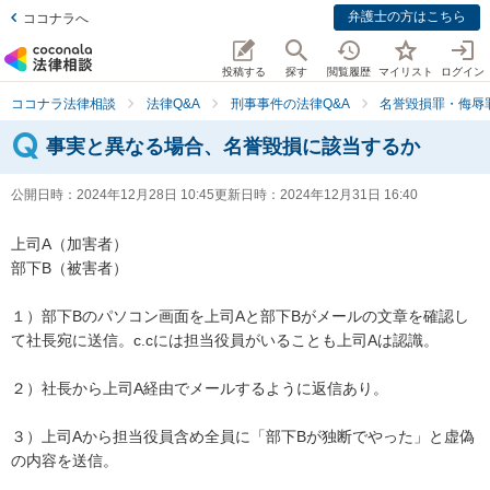
弁護士の方はこちら
ココナラへ
投稿する
探す
閲覧履歴
マイリスト
ログイン
ココナラ法律相談
法律Q&A
刑事事件の法律Q&A
名誉毀損罪・侮辱
事実と異なる場合、名誉毀損に該当するか
公開日時：
2024年12月28日 10:45
更新日時：
2024年12月31日 16:40
上司A（加害者）

部下B（被害者）

１）部下Bのパソコン画面を上司Aと部下Bがメールの文章を確認し
て社長宛に送信。c.cには担当役員がいることも上司Aは認識。

２）社長から上司A経由でメールするように返信あり。

３）上司Aから担当役員含め全員に「部下Bが独断でやった」と虚偽
の内容を送信。
