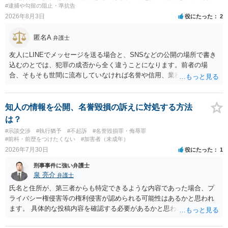
#逮捕や勾留の阻止・準抗告
2026年8月3日
役にたった
2
匿名A
弁護士
友人にLINEでメッセージを送る場合と、SNSなどの公開の場所で書き
込むのとでは、犯罪の成否から全く違うことになります。前者の場
合、そもそも世間に流布していなければ名誉や信用、業務にかかる犯
罪は成立しないことになります。
知人の情報を公開、名誉毀損の訴えに対処する方法
は？
#示談交渉
#執行猶予
#不起訴
#名誉毀損罪・侮辱罪
#前科・前歴をつけたくない
#加害者（未成年）
2026年7月30日
役にたった
1
刑事事件に強い弁護士
泉 亮介
弁護士
氏名と住所が、第三者からも特定できるような内容であった場合、プ
ライバシー権侵害等の権利侵害が認められる可能性はあるかと思われ
ます。 具体的な投稿内容を確認する必要があるかと思われますので、
ご不安であれば親に相談の上で、個別に弁護士にご相談されると良い