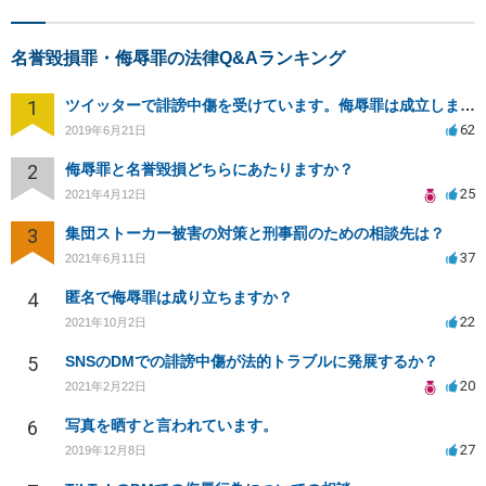
名誉毀損罪・侮辱罪の法律Q&Aランキング
1
ツイッターで誹謗中傷を受けています。侮辱罪は成立しますか？
62
2019年6月21日
2
侮辱罪と名誉毀損どちらにあたりますか？
25
2021年4月12日
3
集団ストーカー被害の対策と刑事罰のための相談先は？
37
2021年6月11日
4
匿名で侮辱罪は成り立ちますか？
22
2021年10月2日
5
SNSのDMでの誹謗中傷が法的トラブルに発展するか？
20
2021年2月22日
6
写真を晒すと言われています。
27
2019年12月8日