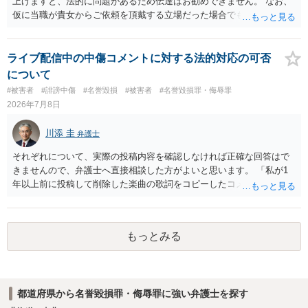
上げますと、法的に問題があるため伝達はお勧めできません。 なお、
仮に当職が貴女からご依頼を頂戴する立場だった場合でも、女性の夫
への伝達については「お引き受けできない」旨説明することになりま
す。 文書偽造の事実を当該男性に伝達することは、事実上、妻が不倫
していたことを伝えるのと同じ効果をもちます。もちろん不倫はよく
ライブ配信中の中傷コメントに対する法的対応の可否
ないことですが、それを別の方（とりわけ、女性にとって最も知られ
について
たくない相手である夫）に事実上であれ伝えることは別の法的問題
#被害者
#誹謗中傷
#名誉毀損
#被害者
#名誉毀損罪・侮辱罪
（プライバシー権侵害の問題）が発生します。
2026年7月8日
川添 圭
弁護士
それぞれについて、実際の投稿内容を確認しなければ正確な回答はで
きませんので、弁護士へ直接相談した方がよいと思います。 「私が1
年以上前に投稿して削除した楽曲の歌詞をコピーしたコメント」とい
うのが、あなたが歌詞を盗用したという事実摘示なのであれば、名誉
毀損の可能性がありますが、それ以外の意味であれば回答は変わりま
す。 「私が学生時代にいじられていた」ことは、単にそれだけでは権
もっとみる
利侵害とは言い難いところです（いじめの事実をアウティングされ
た、といった意味であれば権利侵害性が出てくる可能性はあります
が）。
都道府県から名誉毀損罪・侮辱罪に強い弁護士を探す