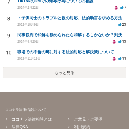
7
TikTokのDMでの侮辱行為についての相談
7
2024年2月22日
8
・子供同士のトラブルと親の対応、法的助言を求める方法は？
23
2022年10月9日
9
民事裁判で和解を勧められたら和解するしかないか？判決で大きく結果が変わることはありますか？
13
2024年9月20日
10
職場での不倫の噂に対する法的対応と解決策について
11
2022年11月19日
もっと見る
ココナラ法律相談について
ココナラ法律相談とは
ご意見・ご要望
法律Q&A
利用規約