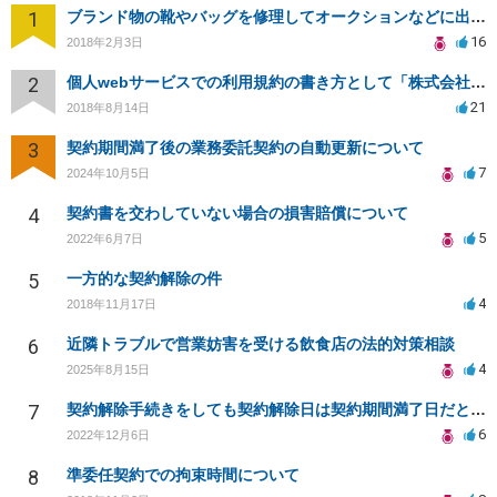
1
ブランド物の靴やバッグを修理してオークションなどに出品したりすることは商標権の侵害にあたりますか？
16
2018年2月3日
2
個人webサービスでの利用規約の書き方として「株式会社○○（以下当社）」と違う表現はありますか？
21
2018年8月14日
3
契約期間満了後の業務委託契約の自動更新について
7
2024年10月5日
4
契約書を交わしていない場合の損害賠償について
5
2022年6月7日
5
一方的な契約解除の件
4
2018年11月17日
6
近隣トラブルで営業妨害を受ける飲食店の法的対策相談
4
2025年8月15日
7
契約解除手続きをしても契約解除日は契約期間満了日だと言われました。
6
2022年12月6日
8
準委任契約での拘束時間について