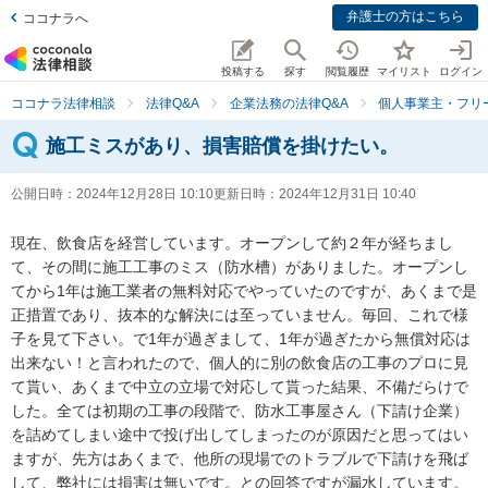
弁護士の方はこちら
ココナラへ
投稿する
探す
閲覧履歴
マイリスト
ログイン
ココナラ法律相談
法律Q&A
企業法務の法律Q&A
個人事業主・フリ
施工ミスがあり、損害賠償を掛けたい。
公開日時：
2024年12月28日 10:10
更新日時：
2024年12月31日 10:40
現在、飲食店を経営しています。オープンして約２年が経ちまし
て、その間に施工工事のミス（防水槽）がありました。オープンし
てから1年は施工業者の無料対応でやっていたのですが、あくまで是
正措置であり、抜本的な解決には至っていません。毎回、これで様
子を見て下さい。で1年が過ぎまして、1年が過ぎたから無償対応は
出来ない！と言われたので、個人的に別の飲食店の工事のプロに見
て貰い、あくまで中立の立場で対応して貰った結果、不備だらけで
した。全ては初期の工事の段階で、防水工事屋さん（下請け企業）
を詰めてしまい途中で投げ出してしまったのが原因だと思ってはい
ますが、先方はあくまで、他所の現場でのトラブルで下請けを飛ば
して、弊社には損害は無いです。との回答ですが漏水しています。
