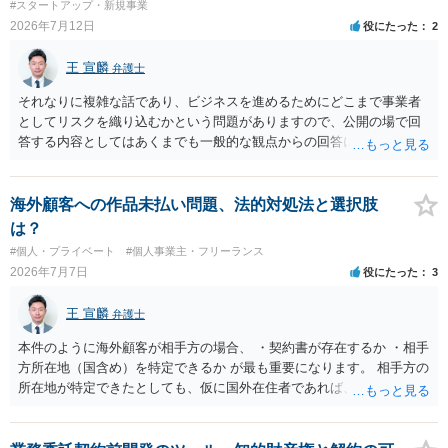
#スタートアップ・新規事業
やプレゼントでも、著作権侵害は成立し得ます。商標権については、
2026年7月12日
役にたった
2
有料か無料かよりも、商標として使用しているかが重要です。 また、
日本の商標権は原則として日本国内にのみ効力を持ちます。外国で販
王 宣麟
弁護士
売する場合は、販売国の商標・意匠等を確認する必要があります。 他
の作家の例は、許諾を得ている、権利が消滅している、侵害に当たら
それなりに複雑な話であり、ビジネスを進めるためにどこまで事業者
ない、又は単に権利行使されていないなど、様々な可能性がありま
としてリスクを織り込むかという問題がありますので、公開の場で回
す。他人が販売していることだけでは、適法とは判断できません。
答する内容としてはあくまでも一般的な観点からの回答になります
が、 全体的な方向性でいえば、 ・提供するサービスの中心を「日本語
授業・言語コーチング」と明確に位置付け、サーフィンや農業体験、
工場見学等のアクティビティは、旅行商品ではなく授業に付随した無
海外顧客への作品未払い問題、法的対処法と選択肢
償の交流・学習機会として整理すること。 ・宿泊・交通・レンタカー
は？
等の契約主体および支払は常にクライアント本人と事業者の間で完結
#個人・プライベート
#個人事業主・フリーランス
させ、日本語講師は予約手続や支払の代理・媒介・取次・窓口を担わ
2026年7月7日
役にたった
3
ないこと。 ・利用規約・免責条項では、①講師は旅行業者ではなく運
送・宿泊等のサービス提供者とは独立した立場であること、②参加者
王 宣麟
弁護士
の移動・アクティビティ参加は自己の判断と責任によること、③講師
の故意・重大な過失を除く範囲で事故等についての責任を限定するこ
本件のように海外顧客が相手方の場合、 ・契約書が存在するか ・相手
とを明示すること。 この辺りは意識して書類等を作成された方がよろ
方所在地（国含め）を特定できるか が最も重要になります。 相手方の
しいかと思います。 公開の場で個別具体的な内容に従って回答するの
所在地が特定できたとしても、仮に国外在住者であれば、当該国の弁
にも限界がありますので、資料などを持参の上、弁護士の相談される
護士を起用してレターを送付するか、示談交渉を依頼するかを検討し
ことをお勧めします。
なければなりませんが、海外弁護士は一般的に、日本の弁護士よりも
タイムチャージが高く、費用倒れになる可能性も高いです。 公開の場