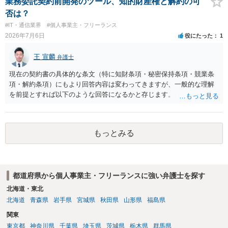
業務委託契約前開発のツール、知的財産権と解約の可
で詳細なご相談を聞くには限界がありますので、詳細は別途お問合せ
否は？
いただいた方がよいかと存じます。
#IT・通信業界
#個人事業主・フリーランス
2026年7月6日
役にたった
1
王 宣麟
弁護士
現在の契約書の具体的な条文（特に知財条項・秘密保持条項・競業条
項・解約条項）にもより回答内容は変わってきますが、一般的な理解
を前提とすれば以下のような回答になるかと存じます。 ・ツールの作
成・提供自体が業務委託の成果物の範囲に含まれていないのであれ
ば、相談者様が独自に開発したツールであるため知的財産が相談者様
に帰属する ・相手方の同意が得られるのであれば、契約を合意解除す
もっとみる
ることも可能。ただし合意解除する場合の条項については、契約書上
の他の条項との兼ね合いで不利にならないよう調整が必要 ・契約を残
す場合は、競業避止義務が契約上課されているのであれば、同業に納
品することが難しくなるケースもある。他方で契約終了後であっても
都道府県から個人事業主・フリーランスに強い弁護士を探す
「●年間、競業避止義務が存続する」という建付けになっている場合
は、契約終了後であっても注意が必要 ということになるかと存じま
北海道・東北
す。 ご不安であれば、契約書類等一式を持参して弁護士の相談される
北海道
青森県
岩手県
宮城県
秋田県
山形県
福島県
ことをお勧めします。
関東
東京都
神奈川県
千葉県
埼玉県
茨城県
栃木県
群馬県