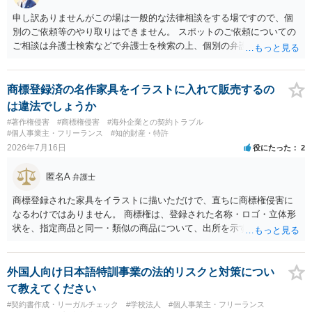
申し訳ありませんがこの場は一般的な法律相談をする場ですので、個
別のご依頼等のやり取りはできません。 スポットのご依頼についての
ご相談は弁護士検索などで弁護士を検索の上、個別の弁護士にご連絡
ください。
商標登録済の名作家具をイラストに入れて販売するの
は違法でしょうか
#著作権侵害
#商標権侵害
#海外企業との契約トラブル
#個人事業主・フリーランス
#知的財産・特許
2026年7月16日
役にたった
2
匿名A
弁護士
商標登録された家具をイラストに描いただけで、直ちに商標権侵害に
なるわけではありません。 商標権は、登録された名称・ロゴ・立体形
状を、指定商品と同一・類似の商品について、出所を示す表示として
使用した場合に問題となります。したがって、家具を作品の題材とし
て描くにとどまる場合は、通常、商標権侵害にはなりにくいと考えら
れます。 ただし、家具名や特徴的な形状を商品名・広告に大きく表示
外国人向け日本語特訓事業の法的リスクと対策につい
し、公式商品やライセンス商品と誤認させる販売方法であれば、商標
て教えてください
権や不正競争防止法上の問題が生じ得ます。家具のデザインに著作権
#契約書作成・リーガルチェック
#学校法人
#個人事業主・フリーランス
が認められる場合は、著作権も別途問題となります。 無料のSNS投稿