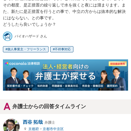
その都度、是正措置の繰り返しで水を抜くと夜には溜まります。ま
た、新たに是正措置を行うとの事で、中立の方からは抜本的な解決
にはならない。との事です。

どうしたら良いでしょうか？
バイオハザード さん
個人事業主・フリーランス
不祥事対応
弁護士からの回答タイムライン
西谷 拓哉
弁護士
京都府
>
京都市中京区