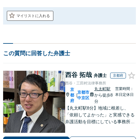
マイリストに入れる
この質問に回答した弁護士
西谷 拓哉
弁護士
京都府
西谷・三田村法律事務所
丸太町駅
営業時間：
京
京都市
本日定休日
都
から徒歩8
|
中京区
府
分
【丸太町駅8分】地域に根差し、
「依頼してよかった」と実感できる
弁護活動を目標にしている事務所で
す【不動産・住まい】宅地建物取引
士の試験に合格、不動産分野の取扱