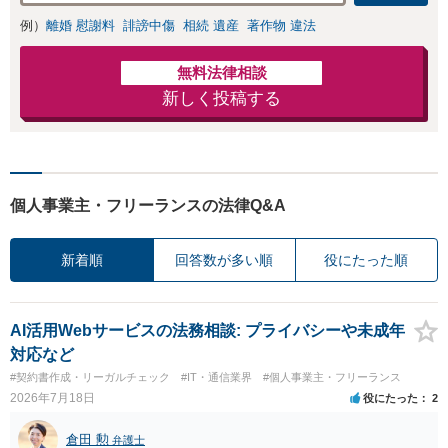
例）
離婚 慰謝料
誹謗中傷
相続 遺産
著作物 違法
無料法律相談
新しく投稿する
個人事業主・フリーランスの法律Q&A
新着順
回答数が多い順
役にたった順
AI活用Webサービスの法務相談: プライバシーや未成年
対応など
#契約書作成・リーガルチェック
#IT・通信業界
#個人事業主・フリーランス
2026年7月18日
役にたった
2
倉田 勲
弁護士