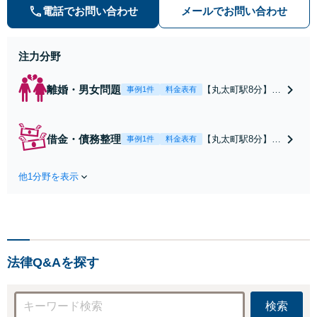
実績あり【相続・遺言】相談者さま
電話でお問い合わせ
メールでお問い合わせ
に寄り添い、円滑な相続を目指しま
す
注力分野
離婚・男女問題
【丸太町駅8分】調
事例1件
料金表有
停や条件交渉を有
利に進めるには、
法的な根拠に基づ
借金・債務整理
【丸太町駅8分】
事例1件
料金表有
く冷静な主張が重
【弁護士歴10年】
要です。財産分与
自己破産、任意整
／養育費など【弁
他1分野を表示
理、個人整理、時
護士歴10年】離婚
効の援用など。浪
後の生活を見据え
費・事業の失敗に
てアドバイスしま
よる借金も、相談
すので、お気軽に
者さまのご要望を
ご相談ください
踏まえ、解決策を
【初回相談３０分
法律Q&Aを探す
提示します【破産
無料】【電話相談
管財人就任経験
可】
有】【初回相談30
検索
分無料】