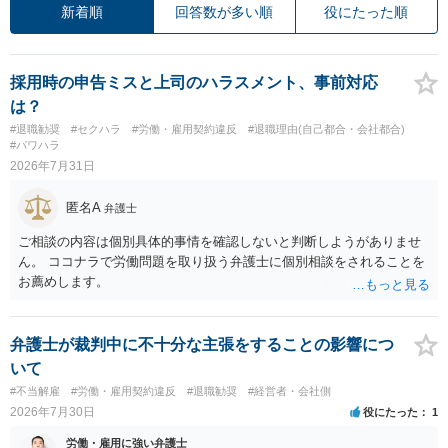
新着順
回答数が多い順
役にたった順
採用時の申告ミスと上司のハラスメント、事前対応
は？
#退職勧奨
#セクハラ
#労働・雇用契約違反
#退職理由(自己都合・会社都合)
#パワハラ
2026年7月31日
匿名A
弁護士
ご相談の内容は個別具体的事情を確認しないと判断しようがありませ
ん。 ココナラで労働問題を取り扱う弁護士に個別相談をされることを
お薦めします。
弁護士が裁判中に不十分な主張をすることの影響につ
いて
#不当解雇
#労働・雇用契約違反
#退職勧奨
#経営者・会社側
2026年7月30日
役にたった
1
労働・雇用に強い弁護士