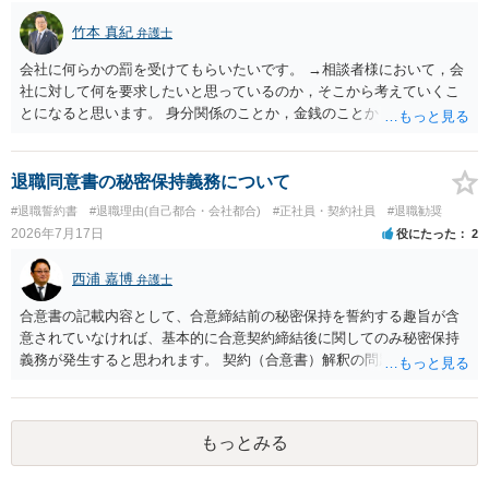
竹本 真紀
弁護士
会社に何らかの罰を受けてもらいたいです。 →相談者様において，会
社に対して何を要求したいと思っているのか，そこから考えていくこ
とになると思います。 身分関係のことか，金銭のことか，会社自体に
対するものか… その点もまだ判然とされていない，どうしてらよいか
わからない，そういう状態なのであれば，その点を検討していくこと
から始めるのがよいと思います。
退職同意書の秘密保持義務について
#退職誓約書
#退職理由(自己都合・会社都合)
#正社員・契約社員
#退職勧奨
2026年7月17日
役にたった
2
西浦 嘉博
弁護士
合意書の記載内容として、合意締結前の秘密保持を誓約する趣旨が含
意されていなければ、基本的に合意契約締結後に関してのみ秘密保持
義務が発生すると思われます。 契約（合意書）解釈の問題ですので、
内容を精査されてみてください。 より詳細についてお聞きになりたい
場合、最寄りの法律事務所で相談されることを検討ください。
もっとみる