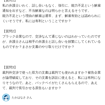
【質問1】

私の弁護士いわく、話し合いもなく、強引に、能力不足という解雇
通知を出すなど、不当解雇なのは明らかと言えるそうです。

能力不足という理由の解雇は通常、まず、解雇有効とは認められに
くいそうです。私には有利ということですか？

【質問2】

ブラック企業なので、交渉なんて通じないのはわかっていたのです
が、弁護士さんは相手の弁護士と話し合いを頻繁にしてくれている
ものですか？まさか文書のやり取りだけですか？

【質問3】

裁判外交渉で使った双方の文書は裁判でも使われますか？被告企業
が論理破綻しており、その文書を訴訟に使えると、私には有利にな
りそうなので。あと、バックペイがたくさんもらえるので、あえ
て、裁判で長引かせる原告もいますか？
たかはなさ さん