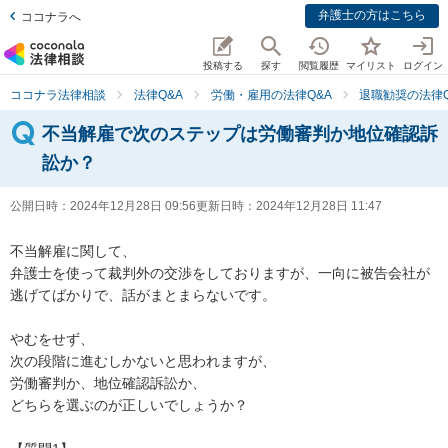
弁護士の方はこちら
ココナラへ
投稿する
探す
閲覧履歴
マイリスト
ログイン
ココナラ法律相談
法律Q&A
労働・雇用の法律Q&A
退職勧奨の法律Q
不当解雇で次のステップは労働審判か地位確認訴
訟か？
公開日時：
2024年12月28日 09:56
更新日時：
2024年12月28日 11:47
不当解雇に関して、

弁護士を使って裁判外の交渉をしておりますが、一向に被告会社が
逃げてばかりで、話がまとまらないです。

やむをせず、

次の段階に進むしかないと思われますが、

労働審判か、地位確認訴訟か、

どちらを選ぶのが正しいでしょうか？
