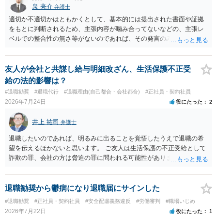
泉 亮介
弁護士
適切か不適切かはともかくとして、基本的には提出された書面や証拠
をもとに判断されるため、主張内容が噛み合ってないなどの、主張レ
ベルでの整合性の無さ等がないのであれば、その発言のみで大きく不
利になるということはないように思われます。
友人が会社と共謀し給与明細改ざん、生活保護不正受
給の法的影響は？
#退職勧奨
#退職代行
#退職理由(自己都合・会社都合)
#正社員・契約社員
2026年7月24日
役にたった
2
井上 祐司
弁護士
退職したいのであれば、明るみに出ることを覚悟したうえで退職の希
望を伝えるほかないと思います。 ご友人は生活保護の不正受給として
詐欺の罪、会社の方は脅迫の罪に問われる可能性がありますが、感覚
としては後者は不問にされる場合が多いと思います。 逮捕されるかど
うかはケースバイケースです。
退職勧奨から鬱病になり退職届にサインした
#退職勧奨
#正社員・契約社員
#安全配慮義務違反
#労働審判
#職場いじめ
2026年7月22日
役にたった
1