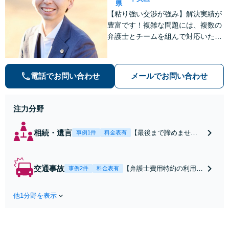
県
【粘り強い交渉が強み】解決実績が
豊富です！複雑な問題には、複数の
弁護士とチームを組んで対応いたし
ます。【安心・分かりやすい料金体
系】些細なお悩みにも、丁寧に寄り
添い、不安を軽減します。まずはお
電話でお問い合わせ
メールでお問い合わせ
気軽にご相談ください。
注力分野
相続・遺言
【最後まで諦めませ
事例1件
料金表有
ん】親族間の交渉、複
雑な手続き、全て対応
します！不利な条件で
交通事故
【弁護士費用特約の利用＆
事例2件
料金表有
合意してしまう前にご
Zoom相談可】【死亡・骨
相談ください。【土
折・後遺障害・むち打ち
地・不動産】長期化し
他1分野を表示
等】交通事故でご家族がな
ている問題もできる限
くなってしまった方やお怪
り円滑な交渉へと導き
我された方はまずご相談く
ます。事業承継／相続