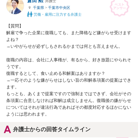
倉田 勲
弁護士
千葉県
>
千葉市中央区
労働・雇用に注力する弁護士
【質問】

解雇で争った企業に復職しても、また降格など嫌がらせ受けます
よね？

→いやがらせが必ずしもされるかまでは何とも言えません。

復職の内容は、会社に人事権が、有るから、好き放題にやられそ
うです。

復職するとして、食い止める和解案はありますか？

→一応そのような嫌がらせはしない旨の和解条項案の提案はでき
ます。

もっとも、あくまで提案ですので強制まではできず、会社がその
条項案に合意しなければ和解は成立しません。復職後の嫌がらせ
についてはそれが違法行為であればその都度対応するほかにない
ようには思われます。
弁護士からの回答タイムライン