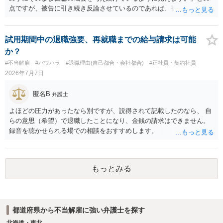
点ですが、被告に引き続き反論させているのであれば、被告の主張が
不十分な点が裁判官からしてもあるからかと思います。手続保障を尽
くしている場合があります。被告がこれ以上ありませんと言えば終わ
るかと思います。ご参考にしてください。
試用期間中の退職強要、再就職までの給与請求は可能
か？
#不当解雇
#パワハラ
#退職理由(自己都合・会社都合)
#正社員・契約社員
2026年7月7日
匿名B
弁護士
よほどの圧力があったなら別ですが、説得されて記載したのなら、 自
らの意思（希望）で退職したことになり、金銭の請求はできません。
録音を聴かせられる場での相談をおすすめします。
もっとみる
都道府県から不当解雇に強い弁護士を探す