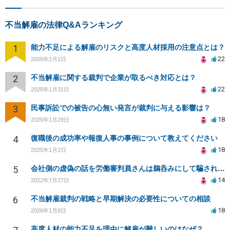
不当解雇の法律Q&Aランキング
1
能力不足による解雇のリスクと高度人材採用の注意点とは？
22
2025年2月1日
2
不当解雇に関する裁判で企業が取るべき対応とは？
22
2025年1月31日
3
民事訴訟での被告の心無い発言が裁判に与える影響は？
18
2025年1月29日
4
復職後の成功率や報復人事の事例について教えてください
18
2025年1月2日
5
会社側の虚偽の話を労働審判員さんは鵜呑みにして騙されてしまいました。
14
2022年7月27日
6
不当解雇裁判の戦略と早期解決の必要性についての相談
18
2026年1月8日
高度人材の能力不足を理由に解雇が難しいのはなぜ？