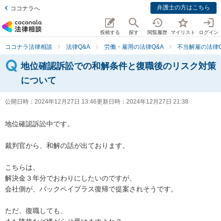
弁護士の方はこちら
ココナラへ
投稿する
探す
閲覧履歴
マイリスト
ログイン
ココナラ法律相談
法律Q&A
労働・雇用の法律Q&A
不当解雇の法律Q
地位確認訴訟での和解条件と復職後のリスク対策
について
公開日時：
2024年12月27日 13:46
更新日時：
2024年12月27日 21:38
地位確認訴訟中です。

裁判官から、和解の話が出ております。

こちらは、

解決金３年分でおわりにしたいのですが、

会社側が、バックペイプラス復帰で提案されそうです。

ただ、復職しても、
