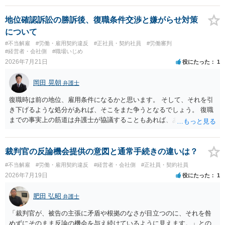
地位確認訴訟の勝訴後、復職条件交渉と嫌がらせ対策
について
#不当解雇
#労働・雇用契約違反
#正社員・契約社員
#労働審判
#経営者・会社側
#職場いじめ
2026年7月21日
役にたった
1
岡田 晃朝
弁護士
復職時は前の地位、雇用条件になるかと思います。 そして、それを引
き下げるような処分があれば、そこをまた争うとなるでしょう。 復職
までの事実上の筋道は弁護士が協議することもあれば、あなたがご自
身で協議することもあります。 たいていは、訴訟判決までの依頼でし
ょうから、別途費用が発生することもありますが、出勤日時の設定く
らいならサービスでしてくれるかもしれません。
裁判官の反論機会提供の意図と通常手続きの違いは？
#不当解雇
#労働・雇用契約違反
#経営者・会社側
#正社員・契約社員
2026年7月19日
役にたった
1
肥田 弘昭
弁護士
「裁判官が、被告の主張に矛盾や根拠のなさが目立つのに、それを咎
めずにそのまま反論の機会を与え続けているように見えます。」との