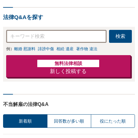
ださい。ご自身での対応で
放棄も対応可能。【JR
は損をしてしまうかもしれ
千葉駅近く】駐車場あ
ません。代わりに交渉・手
り
法律Q&Aを探す
続きをし、負担を軽減。
検索
例）
離婚 慰謝料
誹謗中傷
相続 遺産
著作物 違法
無料法律相談
新しく投稿する
不当解雇の法律Q&A
新着順
回答数が多い順
役にたった順