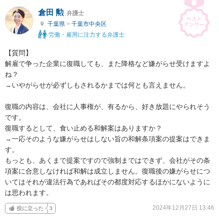
倉田 勲
弁護士
千葉県
>
千葉市中央区
労働・雇用に注力する弁護士
【質問】

解雇で争った企業に復職しても、また降格など嫌がらせ受けますよ
ね？

→いやがらせが必ずしもされるかまでは何とも言えません。

復職の内容は、会社に人事権が、有るから、好き放題にやられそう
です。

復職するとして、食い止める和解案はありますか？

→一応そのような嫌がらせはしない旨の和解条項案の提案はできま
す。

もっとも、あくまで提案ですので強制まではできず、会社がその条
項案に合意しなければ和解は成立しません。復職後の嫌がらせにつ
いてはそれが違法行為であればその都度対応するほかにないように
は思われます。
2024年12月27日 13:46
役に立った
3