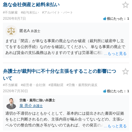
急な会社倒産と給料未払い
#不当解雇
#給与未払い
#アルバイト・パート
2026年8月7日
役にたった
1
匿名A
弁護士
まずは「閉店」が単なる事業の廃止なのか破産（裁判所に破産申し立
てをする公的手続）なのかを確認してください。 単なる事業の廃止で
あれば賃金の支払義務はありますのでまずは労基署に相談してくださ
い。破産申立てであれば破産手続きの中で破産管財人から（全額は難
しいかもしれませんが）賃金などの労働債権は他の債務より優先して
支払われます。ただし支払までにかなり時間がかかるでしょう。 さら
弁護士が裁判中に不十分な主張をすることの影響につ
に、「独立行政法人労働者健康安全機構 」という公的機関が未払賃金
いて
の立替事業を行っています。詳しくは、同機構の＜未払賃金立替払相
#不当解雇
#経営者・会社側
#退職勧奨
#労働・雇用契約違反
談コーナー＞ TEL 044-431-8663 相談時間：土日祝日を除く9:15～1
2026年7月30日
役にたった
1
7:00 に相談してみてください。同じように未払となった他の従業員の
方がいれば一緒に相談してみるといいでしょう。
労働・雇用に強い弁護士
泉 亮介
弁護士
適切か不適切かはともかくとして、基本的には提出された書面や証拠
をもとに判断されるため、主張内容が噛み合ってないなどの、主張レ
ベルでの整合性の無さ等がないのであれば、その発言のみで大きく不
利になるということはないように思われます。