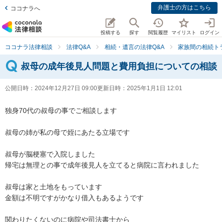
弁護士の方はこちら
ココナラへ
投稿する
探す
閲覧履歴
マイリスト
ログイン
ココナラ法律相談
法律Q&A
相続・遺言の法律Q&A
家族間の相続ト
叔母の成年後見人問題と費用負担についての相談
公開日時：
2024年12月27日 09:00
更新日時：
2025年1月1日 12:01
独身70代の叔母の事でご相談します

叔母の姉が私の母で姪にあたる立場です

叔母が脳梗塞で入院しました

帰宅は無理との事で成年後見人を立てると病院に言われました

叔母は家と土地をもっています

金額は不明ですがかなり借入もあるようです

関わりたくないのに病院や司法書士から
