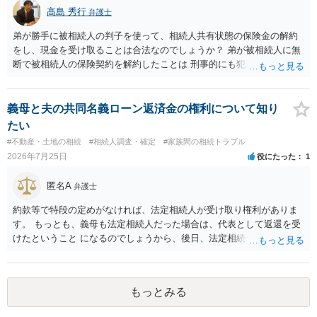
高島 秀行
弁護士
弟が勝手に被相続人の判子を使って、相続人共有状態の保険金の解約
をし、現金を受け取ることは合法なのでしょうか？ 弟が被相続人に無
断で被相続人の保険契約を解約したことは 刑事的にも犯罪となる可能
性があり、民事的には無効だと思います。 保険会社で解約の際に提出
された書類のコピーを取得して、弁護士に面談で詳しい事情を話して
相談 されたら良いと思います。
義母と夫の共同名義ローン返済金の権利について知り
たい
#不動産・土地の相続
#相続人調査・確定
#家族間の相続トラブル
2026年7月25日
役にたった
1
匿名A
弁護士
約款等で特段の定めがなければ、法定相続人が受け取り権利がありま
す。 もっとも、義母も法定相続人だった場合は、代表として返還を受
けたということ になるのでしょうから、後日、法定相続分に基づいて
精算を求めることは可能と思います。
もっとみる