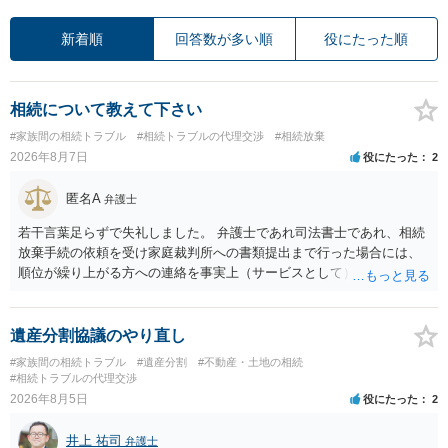
新着順
回答数が多い順
役にたった順
相続について教えて下さい
#家族間の相続トラブル
#相続トラブルの代理交渉
#相続放棄
2026年8月7日
役にたった
2
匿名A
弁護士
若干言葉足らずで失礼しました。 弁護士であれ司法書士であれ、相続
放棄手続の依頼を受け家庭裁判所への書類提出まで行った場合には、
順位が繰り上がる方への連絡を事実上（サービスとして）行うことは
あります。その「連絡」だけを弁護士が業務としてお受けすることは
できない、という意味でした。
遺産分割協議のやり直し
#家族間の相続トラブル
#遺産分割
#不動産・土地の相続
#相続トラブルの代理交渉
2026年8月5日
役にたった
2
井上 祐司
弁護士