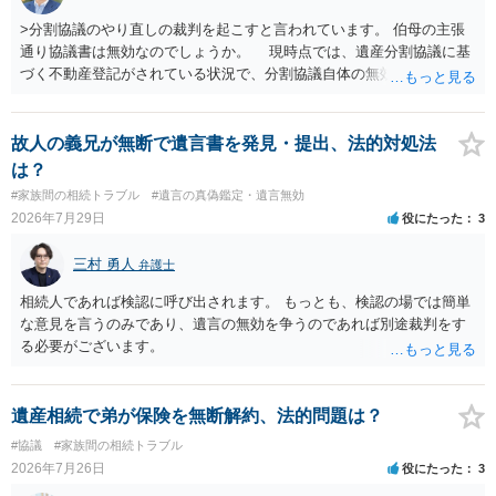
>分割協議のやり直しの裁判を起こすと言われています。 伯母の主張
通り協議書は無効なのでしょうか。 現時点では、遺産分割協議に基
づく不動産登記がされている状況で、分割協議自体の無効を裁判所が
認めたわけではないので、分割協議の効力に影響はありません。 先
方の訴訟の主張及び立証次第ですが、 ・御祖母様の認知能力に関する
医師の意見書、筆跡鑑定 が提出されればその効力が否定される可能性
故人の義兄が無断で遺言書を発見・提出、法的対処法
はありますが、 ・伯母様自身が分割協議に加わっていること ・御祖母
は？
様の意に反する遺産分割協議を行う実益が誰にあったかの立証が困難
#家族間の相続トラブル
#遺言の真偽鑑定・遺言無効
であること からすると、実際に遺産分割協議の効力が否定される可能
2026年7月29日
役にたった
3
性はそれほど高くない（立証のハードルは非常に高い）ということが
言えると思います。
三村 勇人
弁護士
相続人であれば検認に呼び出されます。 もっとも、検認の場では簡単
な意見を言うのみであり、遺言の無効を争うのであれば別途裁判をす
る必要がございます。
遺産相続で弟が保険を無断解約、法的問題は？
#協議
#家族間の相続トラブル
2026年7月26日
役にたった
3