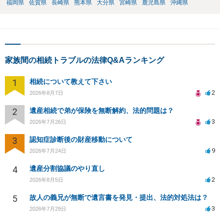
福岡県
佐賀県
長崎県
熊本県
大分県
宮崎県
鹿児島県
沖縄県
家族間の相続トラブルの法律Q&Aランキング
1
相続について教えて下さい
2
2026年8月7日
2
遺産相続で弟が保険を無断解約、法的問題は？
3
2026年7月26日
3
認知症診断後の財産移動について
9
2026年7月24日
4
遺産分割協議のやり直し
2
2026年8月5日
5
故人の義兄が無断で遺言書を発見・提出、法的対処法は？
3
2026年7月29日