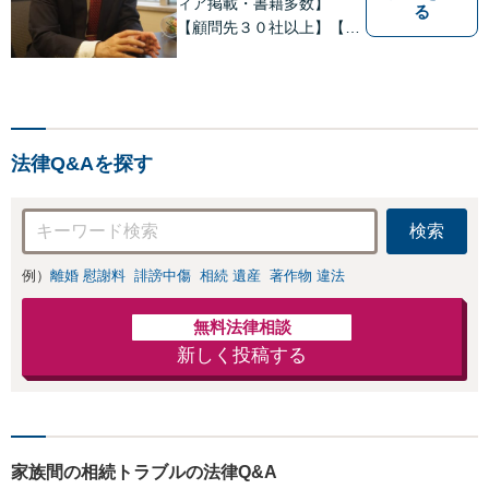
ィア掲載・書籍多数】
る
【顧問先３０社以上】【相
続・遺言関連書籍出版】
【年間相続案件20件以上】
ベテラン弁護士と若手の優
秀な弁護士で多様なニーズ
にお応えします。相続・遺
法律Q&Aを探す
産分割、遺留分問題でお困
りの方は是非一度ご相談く
ださい！
検索
例）
離婚 慰謝料
誹謗中傷
相続 遺産
著作物 違法
無料法律相談
新しく投稿する
家族間の相続トラブルの法律Q&A