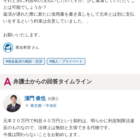
それと別に利息40万支払いしたのですが、少し返還していただくこ
とは可能でしょうか？

返済が遅れた際に新たに借用書を書き直しをして元本とは別に支払
いをするという約束は合意していました、、

お願いいたします。
匿名希望 さん
借金返済の相談・交渉
個人・プライベート
弁護士からの回答タイムライン
濵門 俊也
弁護士
東京都
>
中央区
元本２０万円で利息４０万円という契約は、明らかに利息制限法違
反のものなので、法律上は無効と主張できる代物です。

今後は関わらないことをお勧めします。