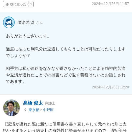
2024年12月26日 11:57
役に立った
0
匿名希望
さん
ありがとうございます。

過度に払った利息分は返還してもらうことは可能だったりします
でしょうか？

相手方は私が連絡をなかなか返さなかったことによる精神的苦痛
や返済が遅れたことでの損害などで返す義務はないとお話しされ
てあます。
2024年12月26日 12:20
髙橋 俊太
弁護士
東京都
>
中野区
【返済が遅れた際に新たに借用書を書き直しをして元本とは別に支
払いをするという約束】の有効性に疑義がありますので、過払部分