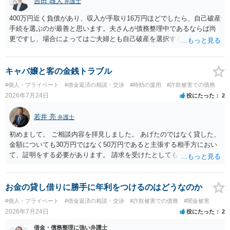
吉田 雄大
弁護士
400万円近く負債があり、収入が手取り16万円ほどでしたら、自己破産
手続を選ぶのが最善と思います。夫さんが債務整理中であるならば尚
更ですし、場合によってはご夫婦とも自己破産を選択する方法もある
と思います。
キャバ嬢と客の金銭トラブル
#個人・プライベート
#借金返済の相談・交渉
#時効の援用
#詐欺被害での債務
2026年7月24日
役にたった
2
若井 亮
弁護士
初めまして。 ご相談内容を拝見しました。 あげたのではなく貸した、
金額についても30万円ではなく50万円であると主張する相手方におい
て、証明をする必要があります。 請求を受けたとしても、もらったも
のであることを伝え、貸したというのであれば証拠を出すよう申し入
れることになるでしょう。 請求があるまでは、こちらからアクション
を起こす必要はないかと思います。
お金の貸し借りに勝手に年利をつけるのはどうなのか
#個人・プライベート
#借金返済の相談・交渉
#詐欺被害での債務
#闇金被害
2026年7月24日
役にたった
2
借金・債務整理に強い弁護士