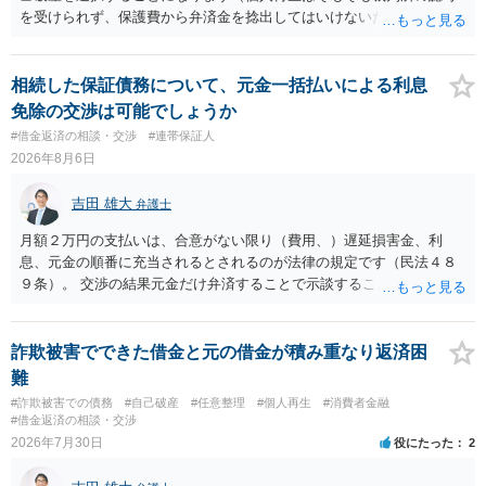
を受けられず、保護費から弁済金を捻出してはいけないため任意整理
という選択肢もありません）。法テラスの法律扶助を利用すれば弁護
士費用は法テラスが負担し、裁判所の予納金等も法テラスが援助して
くれるため、弁護士へ自己破産を任せれば解決します。
相続した保証債務について、元金一括払いによる利息
免除の交渉は可能でしょうか
#借金返済の相談・交渉
#連帯保証人
2026年8月6日
吉田 雄大
弁護士
月額２万円の支払いは、合意がない限り（費用、）遅延損害金、利
息、元金の順番に充当されるとされるのが法律の規定です（民法４８
９条）。 交渉の結果元金だけ弁済することで示談することは、弁護士
が関わる債務整理ではしばしばあることです。公的機関は減額に応じ
ることには消極的なことが多いものの、お近くの弁護士にご依頼しチ
ャレンジなさる意義は十分にあると思います。
詐欺被害でできた借金と元の借金が積み重なり返済困
難
#詐欺被害での債務
#自己破産
#任意整理
#個人再生
#消費者金融
#借金返済の相談・交渉
2026年7月30日
役にたった
2