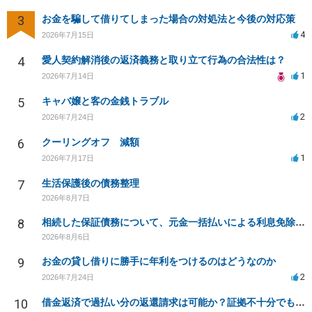
3
お金を騙して借りてしまった場合の対処法と今後の対応策
4
2026年7月15日
4
愛人契約解消後の返済義務と取り立て行為の合法性は？
1
2026年7月14日
5
キャバ嬢と客の金銭トラブル
2
2026年7月24日
6
クーリングオフ 減額
1
2026年7月17日
7
生活保護後の債務整理
2026年8月7日
8
相続した保証債務について、元金一括払いによる利息免除の交渉は可能でしょうか
2026年8月6日
9
お金の貸し借りに勝手に年利をつけるのはどうなのか
2
2026年7月24日
10
借金返済で過払い分の返還請求は可能か？証拠不十分でも弁護士に相談したい