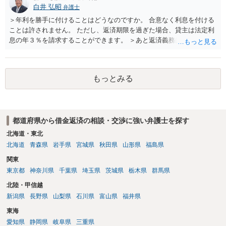
白井 弘昭
弁護士
＞年利を勝手に付けることはどうなのですか。 合意なく利息を付ける
ことは許されません。 ただし、返済期限を過ぎた場合、貸主は法定利
息の年３％を請求することができます。 ＞あと返済義務はありますか
借りたお金の返済か、勝手につけられた利息がが分かりませんが、借
りたお金は返さなければいけませんし、勝手につけた利息は返済不要
です。 以上、ご参考まで。
もっとみる
都道府県から借金返済の相談・交渉に強い弁護士を探す
北海道・東北
北海道
青森県
岩手県
宮城県
秋田県
山形県
福島県
関東
東京都
神奈川県
千葉県
埼玉県
茨城県
栃木県
群馬県
北陸・甲信越
新潟県
長野県
山梨県
石川県
富山県
福井県
東海
愛知県
静岡県
岐阜県
三重県