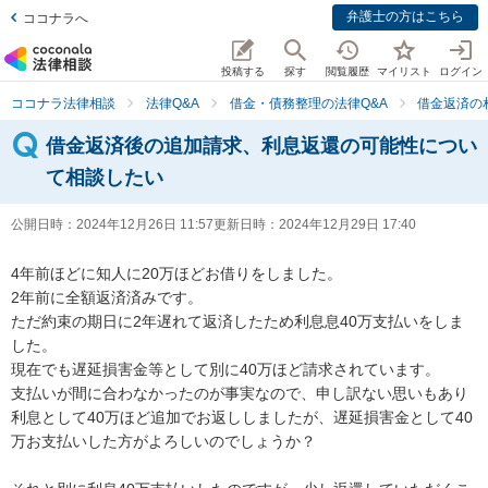
弁護士の方はこちら
ココナラへ
投稿する
探す
閲覧履歴
マイリスト
ログイン
ココナラ法律相談
法律Q&A
借金・債務整理の法律Q&A
借金返済の
借金返済後の追加請求、利息返還の可能性につい
て相談したい
公開日時：
2024年12月26日 11:57
更新日時：
2024年12月29日 17:40
4年前ほどに知人に20万ほどお借りをしました。

2年前に全額返済済みです。

ただ約束の期日に2年遅れて返済したため利息息40万支払いをしま
した。

現在でも遅延損害金等として別に40万ほど請求されています。

支払いが間に合わなかったのが事実なので、申し訳ない思いもあり
利息として40万ほど追加でお返ししましたが、遅延損害金として40
万お支払いした方がよろしいのでしょうか？
