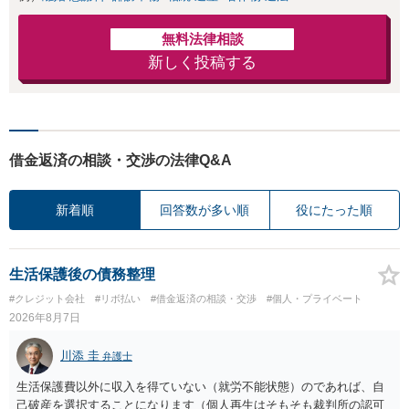
無料法律相談
新しく投稿する
借金返済の相談・交渉の法律Q&A
新着順
回答数が多い順
役にたった順
生活保護後の債務整理
#クレジット会社
#リボ払い
#借金返済の相談・交渉
#個人・プライベート
2026年8月7日
川添 圭
弁護士
生活保護費以外に収入を得ていない（就労不能状態）のであれば、自
己破産を選択することになります（個人再生はそもそも裁判所の認可