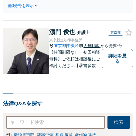
0件以上】【初回
ワンストップで対応！顧
他3分野を表示
相談（電話・WE
問弁護士をお探しの方も
B）無料】「オー
ご相談ください！【顧問
ダーメイドの解決
経験豊富】【個別案件も
策を提示」依頼者
対応OK】
濵門 俊也
様の話を丁寧にう
弁護士
東京都
かがい、どんな不
東京新生法律事務所
安があるのか、何
東京都
中央区
人形町駅
から徒歩2分
|
を解決したいのか
【時間制限なし！初回相談
詳細を見
を正確に読み取り
無料】ご依頼は相談後にご
る
ます。【東京都在
検討ください【著書多数】
住以外の方も対
【離婚の解決実績300件以
応】
上】心のケアもしながら全
力でサポートします【相続
問題】複雑な遺産分割・相
続放棄・遺留分なども、基
法律Q&Aを探す
本からわかりやすくご説明
します【人形町駅2分】
検索
例）
離婚 慰謝料
誹謗中傷
相続 遺産
著作物 違法