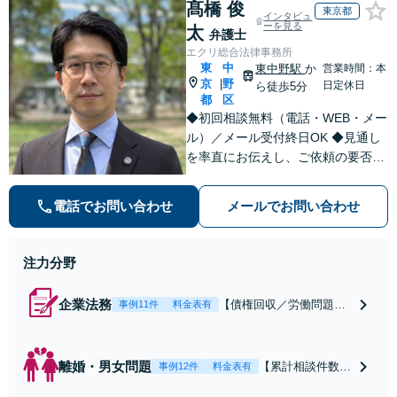
髙橋 俊
東京都
インタビュ
ーを見る
太
弁護士
エクリ総合法律事務所
東
中
東中野駅
か
営業時間：本
京
野
|
日定休日
ら徒歩5分
都
区
◆初回相談無料（電話・WEB・メー
ル）／メール受付終日OK ◆見通し
を率直にお伝えし、ご依頼の要否も
含めてご案内いたします。受任から
解決まで弁護士本人が一貫してスピ
電話でお問い合わせ
メールでお問い合わせ
ーディーに対応いたします。 ◆累計
相談2000件以上・解決実績500件以
上
注力分野
企業法務
【債権回収／労働問題／
事例11件
料金表有
契約関係・契約書チェッ
ク／裁判対応】取引先と
のトラブル・会社内のト
離婚・男女問題
【累計相談件数20
事例12件
料金表有
ラブルなど、事後の解決
00件、解決事例50
だけでなく予防法務まで