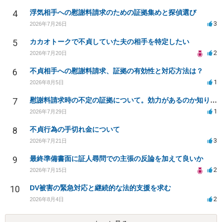
4
浮気相手への慰謝料請求のための証拠集めと探偵選び
3
2026年7月26日
5
カカオトークで不貞していた夫の相手を特定したい
2
2026年7月20日
6
不貞相手への慰謝料請求、証拠の有効性と対応方法は？
1
2026年8月5日
7
慰謝料請求時の不定の証拠について。効力があるのか知りたい。
1
2026年7月29日
8
不貞行為の手切れ金について
3
2026年7月21日
9
最終準備書面に証人尋問での主張の反論を加えて良いか
2
2026年7月15日
10
DV被害の緊急対応と継続的な法的支援を求む
2
2026年8月4日