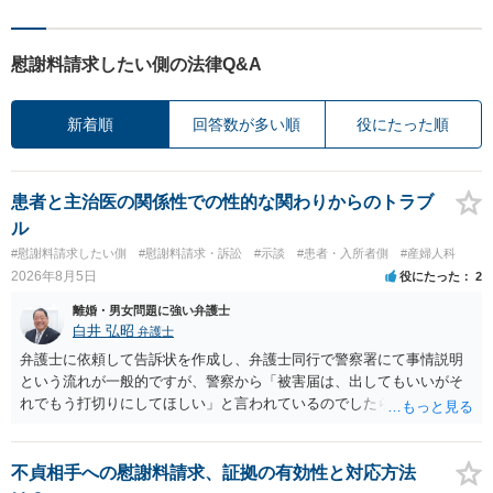
慰謝料請求したい側の法律Q&A
新着順
回答数が多い順
役にたった順
患者と主治医の関係性での性的な関わりからのトラブ
ル
#慰謝料請求したい側
#慰謝料請求・訴訟
#示談
#患者・入所者側
#産婦人科
2026年8月5日
役にたった
2
離婚・男女問題に強い弁護士
白井 弘昭
弁護士
弁護士に依頼して告訴状を作成し、弁護士同行で警察署にて事情説明
という流れが一般的ですが、警察から「被害届は、出してもいいがそ
れでもう打切りにしてほしい」と言われているのでしたら、あまり結
論は変わらないかもしれないですね。 所轄の警察を飛び越えて、直接
検察庁に訴えるのもありかもしれないですが、実際に捜査をするの
は、結局所轄だと思われますので、やはり結論は変わらないかもしれ
不貞相手への慰謝料請求、証拠の有効性と対応方法
ないです。 一度、最寄りの「刑事に強い」とうたっている弁護士に相