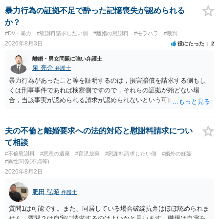
あれば，本人（行政書士でも同じだと思います。）への対応ではあま
暴力行為の証拠不足で酔った記憶喪失が認められる
り変わらないように思います。減額で折り合えるなら本人様の交渉で
か？
もよいように思いますが，ゼロかどうかの観点であれば，訴訟に進む
#DV・暴力
#慰謝料請求したい側
#離婚の慰謝料
#モラハラ
#裁判
しかなくなるようにも思います。そうしますと，お近くの弁護士に相
2026年8月3日
役にたった
2
談して進めることを検討した方がよいようにも思います。
離婚・男女問題に強い弁護士
泉 亮介
弁護士
暴力行為があったこと等を証明するのは，損害賠償を請求する側もし
くは刑事事件であれば検察側ですので，それらの証拠が殆どない場
合，当該事実が認められる請求が認められないという可能性はあるで
しょう。
夫の不倫と離婚要求への法的対応と慰謝料請求につい
て相談
#不倫慰謝料
#悪意の遺棄
#育児放棄
#慰謝料請求したい側
#婚外の妊娠
#異性関係(不貞等)
2026年8月2日
肥田 弘昭
弁護士
質問1は可能です。また、同居している場合破綻抗弁はほぼ認められま
せん。質問２は自宅に請求するのはよいかと思います。職場は自宅を