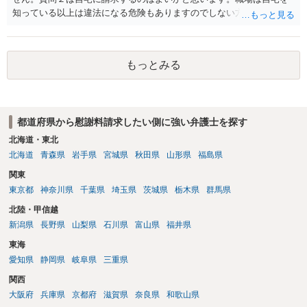
知っている以上は違法になる危険もありますのでしない方が良いで
す。質問３は可能かと思います。質問４は悪意の遺棄などに該当する
かと思います。有責配偶者ですので相手方からの離婚は拒否しても仮
に訴訟されても法的に成立しません。質問５は認知すると養育費支払
もっとみる
い、相続権が発生します。合意があれば法的に可能ですが法律で強制
することはできません。質問６は可能です。質問７は不貞行為の写真
データ（ハメ撮り）、第三者撮影の腕組み写真、夫の自白録音まであ
るのであれば十分かと思います。ご参考にしてください。
都道府県から慰謝料請求したい側に強い弁護士を探す
北海道・東北
北海道
青森県
岩手県
宮城県
秋田県
山形県
福島県
関東
東京都
神奈川県
千葉県
埼玉県
茨城県
栃木県
群馬県
北陸・甲信越
新潟県
長野県
山梨県
石川県
富山県
福井県
東海
愛知県
静岡県
岐阜県
三重県
関西
大阪府
兵庫県
京都府
滋賀県
奈良県
和歌山県