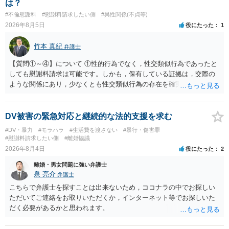
は？
談してみてはいかがでしょうか。 以上、ご参考まで。
#不倫慰謝料
#慰謝料請求したい側
#異性関係(不貞等)
2026年8月5日
役にたった
1
竹本 真紀
弁護士
【質問①～④】について ①性的行為でなく，性交類似行為であったと
しても慰謝料請求は可能です。しかも，保有している証拠は，交際の
ような関係にあり，少なくとも性交類似行為の存在を確実に証明でき
るものです（裏を返せば，証拠で認められる範囲でしか認めていない
ことを窺わせるものです。）。ですから，慰謝料請求を進めることで
よいと思います。 ただ．慰謝料額については，婚姻破綻に至っていな
DV被害の緊急対応と継続的な法的支援を求む
いとして，この点を考慮されることになるかもしれません。 ②夫との
#DV・暴力
#モラハラ
#生活費を渡さない
#暴行・傷害罪
今後のことを考えて書いてもらうか否かを検討するのがよいと思いま
#慰謝料請求したい側
#離婚協議
す。今ある証拠以上のことを証明（証明力を強めることも含む）でき
2026年8月4日
役にたった
2
るのであれば，前向きに検討を進めるという考え方でもよいでしょ
離婚・男女問題に強い弁護士
う。慰謝料請求としては証拠として使えることが前提であり，その価
泉 亮介
弁護士
値と夫との関係との均衡のように思います。 ③行政書士に委任をして
いるのであれば，どのような内容の委任なのか不明ですが，その行政
こちらで弁護士を探すことは出来ないため，ココナラの中でお探しい
書士との協議になると思います。請求するか，訴訟にするか，その点
ただいてご連絡をお取りいただくか，インターネット等でお探しいた
の見極めや，相手方は性交類似行為は認めているのか，それさえも否
だく必要があるかと思われます。
定しているのかによって，考え方・進め方は変わってくると思いま
す。 ④性交類似行為を認めているにもかかわらず支払を拒否するので