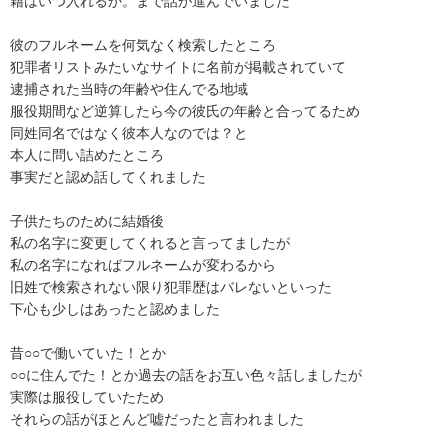
籍はいつ入れるか。まで話が進んでいました

彼のフルネームを何気なく検索したところ

犯罪者リストみたいなサイトに名前が掲載されていて

逮捕された当時の年齢や住んでる地域

服役期間など逆算したら今の彼氏の年齢と合ってるため

同姓同名ではなく彼本人なのでは？と

本人に問い詰めたところ

事実だと認め話してくれました

子供たちのために結婚後

私の名字に変更してくれると言ってましたが

私の名字になればフルネームが変わるから

旧姓で検索されない限り犯罪歴はバレないといった

下心も少しはあったと認めました

昔○○で働いていた！とか

○○に住んでた！とか過去の話をお互い色々話しましたが

実際は服役していたため

それらの話がほとんど嘘だったと言われました
