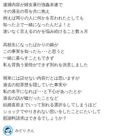
逮捕内容が婦女暴行強姦未遂で

その過去の罪を共に抱え

例えば周りの人に何かを言われたとしても

知った上で一緒になったんだよ！と

迷いなく言えるのかを悩み続けること数ヵ月

高校生になったばかりの娘が

この事実を知ったら･･･と思うと

一緒に暮らすこともできず

私も背負う覚悟ができず別れを決意しました

簡単には話せない内容だとは思いますが

過去の犯罪歴を隠していた事実や

私の名字になれば･･･と下心があったとか

過去の話が嘘だったことなど

結婚直前までいって別れる選択をしてしまうほど

ショックでやりきれない思いをしたことにたいして

慰謝料請求はできるでしょうか？
みどり さん