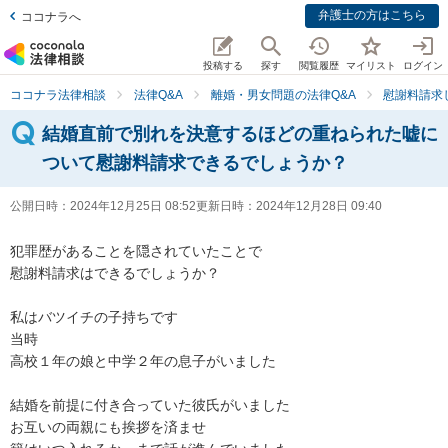
弁護士の方はこちら
ココナラへ
投稿する
探す
閲覧履歴
マイリスト
ログイン
ココナラ法律相談
法律Q&A
離婚・男女問題の法律Q&A
慰謝料請求
結婚直前で別れを決意するほどの重ねられた嘘に
ついて慰謝料請求できるでしょうか？
公開日時：
2024年12月25日 08:52
更新日時：
2024年12月28日 09:40
犯罪歴があることを隠されていたことで

慰謝料請求はできるでしょうか？

私はバツイチの子持ちです

当時

高校１年の娘と中学２年の息子がいました

結婚を前提に付き合っていた彼氏がいました

お互いの両親にも挨拶を済ませ
