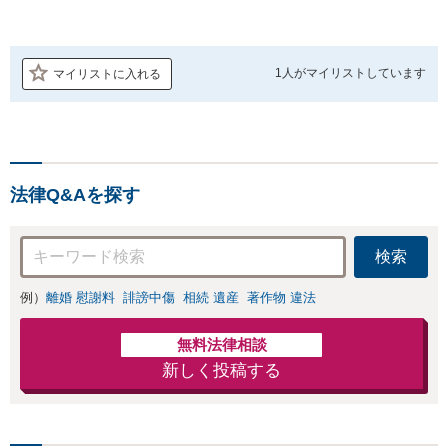
1人が
マイリストしています
マイリストに入れる
法律Q&Aを探す
検索
例）
離婚 慰謝料
誹謗中傷
相続 遺産
著作物 違法
無料法律相談
新しく投稿する