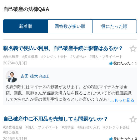
自己破産の法律Q&A
新着順
回答数が多い順
役にたった順
親名義で後払い利用、自己破産手続に影響はあるか？
#自己破産
#多重債務
#クレジット会社
#リボ払い
#個人・プライベート
2026年8月3日
役にたった
1
吉田 雄大
弁護士
免責判断にはマイナスの影響があります。どの程度マイナスかは金
額、回数、親御さんが当該決済方法を採ることについてどの程度認識
しておられたか等の個別事情に依るとしか言いようがありません。 と
もあれ、依頼しておられる弁護士さんに直ちに具体的状況をお伝えに
なって相談し、善後策を考えることをお勧めします。
自己破産中に不用品を売却しても問題ないか？
#消費者金融
#個人・プライベート
#奨学金
#銀行借り入れ
#クレジット会社
#自己破産
2026年8月1日
役にたった
3