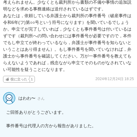
考えられません。少なくとも裁判所から書類の不備や事情の追加説
明などを求める事務連絡は送付されているはずです。

あなたは，依頼している弁護士から裁判所の事件番号（破産事件は
令和6年(フ)第○○号という符号になります）を聞いているでしょう
か。申立てが完了していれば，少なくとも事件番号は付いているは
ずです（裁判所への問い合わせには事件番号が必要ですので，本件
でもし申立てが終わっているなら，弁護士が事件番号を知らないと
いうことはあり得ません）。もし事件番号を聞いていなければ，弁
護士から事件番号を確認してください。万が一事件番号を教えても
らえないようであれば，残念ながら申立てそのものがなされていな
い可能性を疑うことになります。
2024年12月24日 18:25
役に立った
1
はわわ〜
さん
ご回答ありがとうございます。

事件番号は代理人の方から報告がありました。
