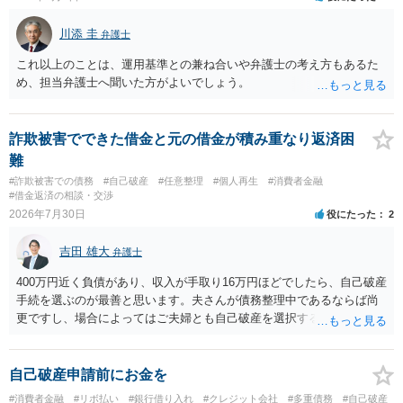
川添 圭
弁護士
これ以上のことは、運用基準との兼ね合いや弁護士の考え方もあるた
め、担当弁護士へ聞いた方がよいでしょう。
詐欺被害でできた借金と元の借金が積み重なり返済困
難
#詐欺被害での債務
#自己破産
#任意整理
#個人再生
#消費者金融
#借金返済の相談・交渉
2026年7月30日
役にたった
2
吉田 雄大
弁護士
400万円近く負債があり、収入が手取り16万円ほどでしたら、自己破産
手続を選ぶのが最善と思います。夫さんが債務整理中であるならば尚
更ですし、場合によってはご夫婦とも自己破産を選択する方法もある
と思います。
自己破産申請前にお金を
#消費者金融
#リボ払い
#銀行借り入れ
#クレジット会社
#多重債務
#自己破産