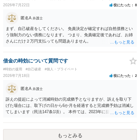
2026年7月22日
役にたった
8
匿名A
弁護士
まず、自己破産をしてください。 免責決定が確定すれば自然債務とい
う強制力のない債務になります。 つまり、免責確定後であれば、お姉
さんにだけ２万円支払っても問題ありません。
借金の時効について質問です
#時効の援用
#自己破産
#個人・プライベート
2026年7月18日
役にたった
2
匿名A
弁護士
訴えの提起によって消滅時効の完成猶予となりますが、訴えを取り下
げた場合には、取下げの日から6か月を経過すると完成猶予効は消滅し
てしまいます（民法147条1項）。 本件ては、2023年に提訴された債権
者については時効の更新はなされておらず、2026年5月に提訴された債
権者については取下げ日から6か月以内に再提訴しなければやはり時効
は更新しないことになります。ただし、消滅時効の起算点は、不払い
もっとみる
日ではなく期限の利益喪失日（通常は所定の分割の支払期日から1～2