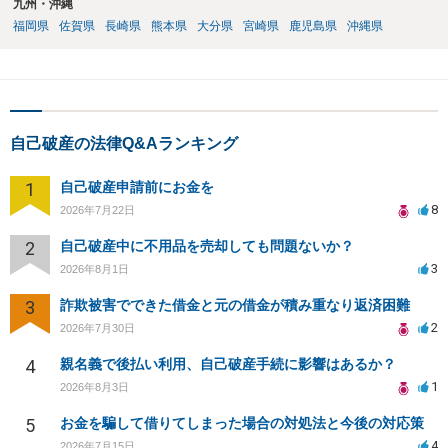
九州・沖縄
福岡県
佐賀県
長崎県
熊本県
大分県
宮崎県
鹿児島県
沖縄県
自己破産の法律Q&Aランキング
1
自己破産申請前にお金を
8
2026年7月22日
2
自己破産中に不用品を売却しても問題ないか？
3
2026年8月1日
3
詐欺被害でできた借金と元の借金が積み重なり返済困難
2
2026年7月30日
4
親名義で後払い利用、自己破産手続に影響はあるか？
1
2026年8月3日
5
お金を騙して借りてしまった場合の対処法と今後の対応策
4
2026年7月15日