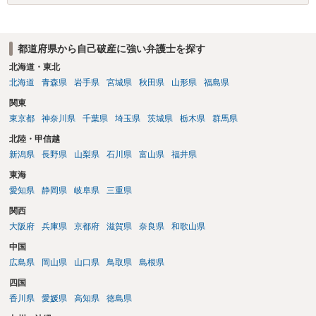
か月程度経過しても支払いがなければ一括返済可能という契約になっ
ている）ですので、時効期間の経過が2027年1月であるとは限りません
（3月や4月といった可能性がある）。
都道府県から自己破産に強い弁護士を探す
北海道・東北
北海道
青森県
岩手県
宮城県
秋田県
山形県
福島県
関東
東京都
神奈川県
千葉県
埼玉県
茨城県
栃木県
群馬県
北陸・甲信越
新潟県
長野県
山梨県
石川県
富山県
福井県
東海
愛知県
静岡県
岐阜県
三重県
関西
大阪府
兵庫県
京都府
滋賀県
奈良県
和歌山県
中国
広島県
岡山県
山口県
鳥取県
島根県
四国
香川県
愛媛県
高知県
徳島県