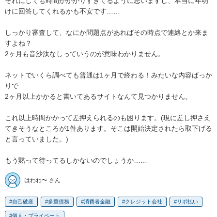
それにしても時間がかかりすぎてるように思いますし、本当に年明
けに回答してくれるかも不安です……

しっかり審査して、なにか問題点があればその時点で連絡とか来ま
すよね？

2ヶ月も音沙汰なしっていうのが意味わかりません。

ネットでいくら調べても普通は1ヶ月で終わる！みたいな内容ばっか
りで

2ヶ月以上かかると書いてあるサイトなんて見つかりません。

これ以上時間かかって差押えられるのも困ります。(現に差し押さえ
てきそうなところが1件あります。そこは開始決定されたら取下げる
と言っていました。)

もう黙って待ってるしかないのでしょうか……
はわわ〜 さん
自己破産
多重債務
消費者金融
クレジット会社
リボ払い
個人・プライベート