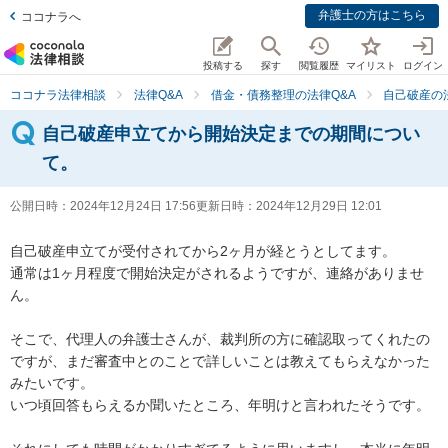
弁護士の方はこちら
ココナラへ
投稿する
探す
閲覧履歴
マイリスト
ログイン
ココナラ法律相談
法律Q&A
借金・債務整理の法律Q&A
自己破産の
自己破産申立てから開始決定までの期間につい
て。
公開日時：
2024年12月24日 17:56
更新日時：
2024年12月29日 12:01
自己破産申立てが受付されてから2ヶ月が経とうとしてます。

通常は1ヶ月程度で開始決定がされるようですが、連絡がありませ
ん。

そこで、代理人の弁護士さんが、裁判所の方に確認取ってくれたの
ですが、まだ審査中とのことで詳しいことは教えてもらえなかった
みたいです。

いつ頃回答もらえるか聞いたところ、年明けと言われたそうです。
