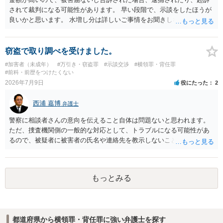
されて裁判になる可能性があります。 早い段階で、示談をしたほうが
良いかと思います。 水増し分は詳しいご事情をお聞きしなければお答
えできません。
窃盗で取り調べを受けました。
#加害者（未成年）
#万引き・窃盗罪
#示談交渉
#横領罪・背任罪
#前科・前歴をつけたくない
2026年7月9日
役にたった
2
西浦 嘉博
弁護士
警察に相談者さんの意向を伝えること自体は問題ないと思われます。
ただ、捜査機関側の一般的な対応として、トラブルになる可能性があ
るので、被疑者に被害者の氏名や連絡先を教示しないことがあり得ま
す。 その場合、相談者さんが強いて和解や示談の成立を希求されるの
でしたら、弁護士に依頼される必要が生じます。 なお、捜査機関の言
う「横領罪」は、相談の背景に記載されている事情から占有離脱物横
もっとみる
領罪を指すと思われます。 上記、ご参考ください。
都道府県から横領罪・背任罪に強い弁護士を探す