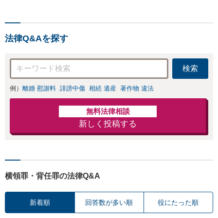
津赤十字病院の前になりま
す。 【滋賀県２位 弁護士
ドットコムランキング（20
法律Q&Aを探す
24年7月-2026年7月現
在）】
検索
例）
離婚 慰謝料
誹謗中傷
相続 遺産
著作物 違法
無料法律相談
新しく投稿する
横領罪・背任罪の法律Q&A
新着順
回答数が多い順
役にたった順