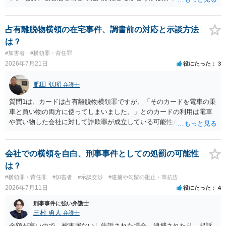
場所やトイレに防犯カメラが無いと、犯人の特定が困難か不可能だと
思います。 いずれにせよ一度対応を求めてみた方が納得できるのでは
ないでしょうか。
占有離脱物横領の在宅事件、調書前の対応と示談方法
は？
#加害者
#横領罪・背任罪
2026年7月21日
役にたった
3
肥田 弘昭
弁護士
質問1は、カードは占有離脱物横領罪ですが、「そのカードを電車の乗
車と買い物の両方に使ってしまいました。」とのカードの利用は電車
や買い物した会社に対して詐欺罪が成立している可能性があります。
そのため質問２は行く前に弁護士に相談した方が良いかと思います。
質問３は弁護士と相談して弁護士にして貰うと良いかと思います。弁
護士費用はケースバイケースですが着手金としては33万円以上が相場
会社での横領を自白、刑事事件としての処罰の可能性
かと思います。ご参考にしてください。
は？
#横領罪・背任罪
#加害者
#示談交渉
#逮捕や勾留の阻止・準抗告
2026年7月11日
役にたった
4
刑事事件に強い弁護士
三村 勇人
弁護士
金額が高いので、被害届ないし告訴された場合、逮捕されたり、起訴