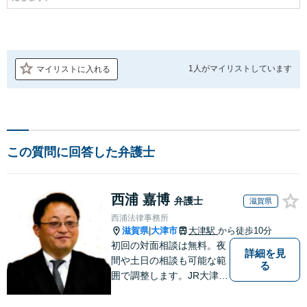
1人が
マイリストしています
マイリストに入れる
この質問に回答した弁護士
西浦 嘉博
弁護士
滋賀県
西浦法律事務所
滋賀県
大津市
大津駅
から徒歩10分
|
初回の対面相談は無料。夜
詳細を見
間や土日の相談も可能な範
る
囲で調整します。JR大津駅
から徒歩10分、京阪大津線
上栄町駅から徒歩4分、大