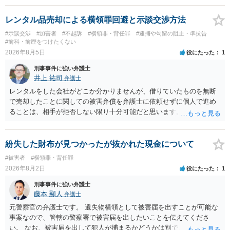
レンタル品売却による横領罪回避と示談交渉方法
#示談交渉
#加害者
#不起訴
#横領罪・背任罪
#逮捕や勾留の阻止・準抗告
#前科・前歴をつけたくない
2026年8月5日
役にたった
1
刑事事件に強い弁護士
井上 祐司
弁護士
レンタルをした会社がどこか分かりませんが、借りていたものを無断
で売却したことに関しての被害弁償を弁護士に依頼せずに個人で進め
ることは、相手が拒否しない限り十分可能だと思います。 見積を出し
てもらって、それが妥当か（正規品の市場価格と大きく齟齬がない
か）、弁護士に法律相談において助言をもらえば足りるでしょう。
紛失した財布が見つかったが抜かれた現金について
#被害者
#横領罪・背任罪
2026年8月2日
役にたった
1
刑事事件に強い弁護士
藤本 顯人
弁護士
元警察官の弁護士です。 遺失物横領として被害届を出すことが可能な
事案なので、管轄の警察署で被害届を出したいことを伝えてくださ
い。 なお、被害届を出して犯人が捕まるかどうかは別で、置き忘れた