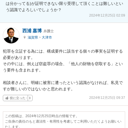
は分かってる)が証明できない限り受理して頂くことは難しいとい
う認識でよろしいでしょうか？
2024年12月25日 02:09
西浦 嘉博
弁護士
滋賀県
>
大津市
犯罪を立証する為には、構成要件に該当する個々の事実を証明する
必要があります。

その中には、例えば窃盗罪の場合、「他人の財物を窃取する」とい
う要件も含まれます。

相談者さんに、明確に被害に遭ったという認識がなければ、私見で
すが難しいのではないかと思われます。
2024年12月25日 09:37
役に立った
0
この投稿は、2024年12月25日時点の情報です。
ご自身の責任のもと適法性・有用性を考慮してご利用いただくようお願いい
たします。