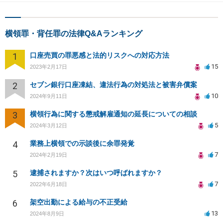
横領罪・背任罪の法律Q&Aランキング
1
口座売買の罪悪感と法的リスクへの対応方法
15
2023年2月17日
2
セブン銀行口座凍結、違法行為の対処法と被害弁償案
10
2024年9月11日
3
横領行為に関する懲戒解雇通知の延長についての相談
5
2024年3月12日
4
業務上横領での示談後に余罪発覚
7
2024年2月19日
5
逮捕されますか？次はいつ呼ばれますか？
7
2022年6月18日
6
架空出勤による給与の不正受給
13
2024年8月9日