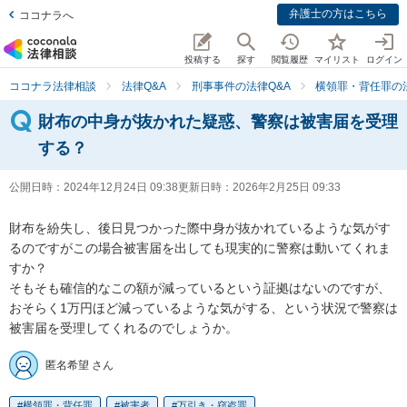
弁護士の方はこちら
ココナラへ
投稿する
探す
閲覧履歴
マイリスト
ログイン
ココナラ法律相談
法律Q&A
刑事事件の法律Q&A
横領罪・背任罪の法
財布の中身が抜かれた疑惑、警察は被害届を受理
する？
公開日時：
2024年12月24日 09:38
更新日時：
2026年2月25日 09:33
財布を紛失し、後日見つかった際中身が抜かれているような気がす
るのですがこの場合被害届を出しても現実的に警察は動いてくれま
すか？

そもそも確信的なこの額が減っているという証拠はないのですが、
おそらく1万円ほど減っているような気がする、という状況で警察は
被害届を受理してくれるのでしょうか。
匿名希望 さん
横領罪・背任罪
被害者
万引き・窃盗罪