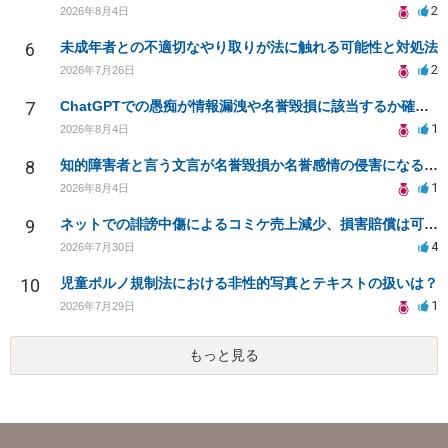
2
2026年8月4日
6
未成年者との不適切なやり取りが法に触れる可能性と対処法
2
2026年7月26日
7
ChatGPTでの愚痴が情報漏洩や名誉毀損に該当するか確認したい
1
2026年8月4日
8
知的障害者と言う文言が名誉毀損か名誉感情の侵害になるか教えてほしい。
1
2026年8月4日
9
ネットでの誹謗中傷によるコミケ売上減少、損害賠償は可能か？
4
2026年7月30日
10
児童ポルノ規制法における非性的写真とテキストの扱いは？
1
2026年7月29日
もっと見る