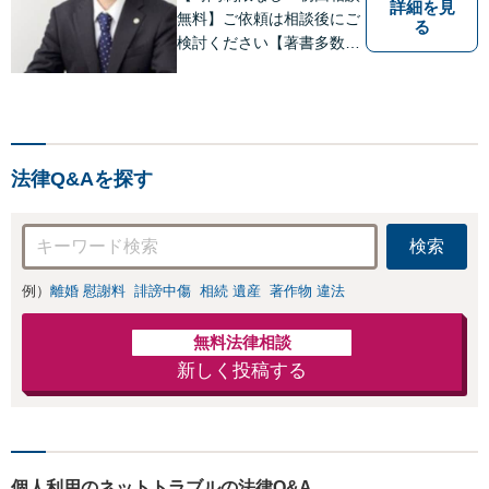
詳細を見
無料】ご依頼は相談後にご
る
検討ください【著書多数】
【離婚の解決実績300件以
上】心のケアもしながら全
力でサポートします【相続
問題】複雑な遺産分割・相
続放棄・遺留分なども、基
法律Q&Aを探す
本からわかりやすくご説明
します【人形町駅2分】
検索
例）
離婚 慰謝料
誹謗中傷
相続 遺産
著作物 違法
無料法律相談
新しく投稿する
個人利用のネットトラブルの法律Q&A