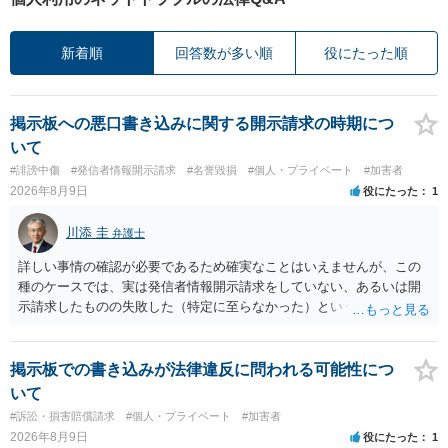
新着順
回答数が多い順
役にたった順
掲示板への悪口書き込みに関する開示請求の時期につ
いて
#誹謗中傷
#発信者情報開示請求
#名誉毀損
#個人・プライベート
#加害者
2026年8月9日
役にたった
1
川添 圭
弁護士
詳しい事情の確認が必要であるため確実なことはいえませんが、この
種のケースでは、実は発信者情報開示請求をしていない、あるいは開
示請求したものの失敗した（特定に至らなかった）という事案が比較
的多いです（特に、発信者情報開示請求を行ったことを誇示するよう
な投稿をする場合にはなおさら）。
掲示板での書き込みが法律違反に問われる可能性につ
いて
#訴訟・損害賠償請求
#個人・プライベート
#加害者
2026年8月9日
役にたった
1