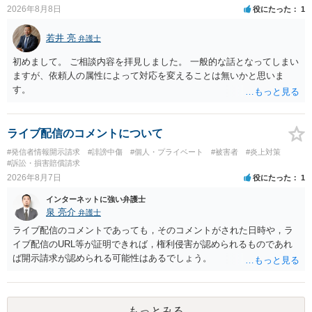
2026年8月8日
役にたった
1
若井 亮
弁護士
初めまして。 ご相談内容を拝見しました。 一般的な話となってしまい
ますが、依頼人の属性によって対応を変えることは無いかと思いま
す。
ライブ配信のコメントについて
#発信者情報開示請求
#誹謗中傷
#個人・プライベート
#被害者
#炎上対策
#訴訟・損害賠償請求
2026年8月7日
役にたった
1
インターネットに強い弁護士
泉 亮介
弁護士
ライブ配信のコメントであっても，そのコメントがされた日時や，ラ
イブ配信のURL等が証明できれば，権利侵害が認められるものであれ
ば開示請求が認められる可能性はあるでしょう。
もっとみる