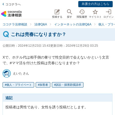
弁護士の方はこちら
ココナラへ
投稿する
探す
閲覧履歴
マイリスト
ログイン
ココナラ法律相談
法律Q&A
インターネットの法律Q&A
個人・プラ
これは売春になりますか？
公開日時：
2024年12月23日 15:43
更新日時：
2024年12月29日 03:25
Xで、ホテル代は相手側の奢りで性交目的で会えないかという文言
で、#ママ活を付けた投稿は売春になりますか？
えいた さん
個人・プライベート
加害者
訴訟・損害賠償請求
追記
投稿者は男性であり、女性を誘う投稿だとします。
