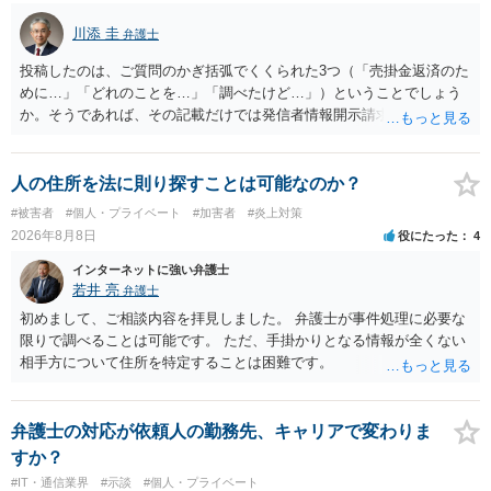
川添 圭
弁護士
投稿したのは、ご質問のかぎ括弧でくくられた3つ（「売掛金返済のた
めに…」「どれのことを…」「調べたけど…」）ということでしょう
か。そうであれば、その記載だけでは発信者情報開示請求が認められ
るような内容ではありません（申し立ててもほぼ門前払いに近い）。
ただ、「328が名誉毀損、偽計業務妨害、侮辱罪、ストーカー等に関す
る法律違反に該当するといわれ」とのことですので、ご質問に書かれ
人の住所を法に則り探すことは可能なのか？
ていない何らかの背景事情があれば、回答は180度変わるかもしれませ
#被害者
#個人・プライベート
#加害者
#炎上対策
ん。公開の場で詳細を投稿することは不適当と思われますので、弁護
2026年8月8日
役にたった
4
士へ直接相談した方がよいでしょう。
インターネットに強い弁護士
若井 亮
弁護士
初めまして、ご相談内容を拝見しました。 弁護士が事件処理に必要な
限りで調べることは可能です。 ただ、手掛かりとなる情報が全くない
相手方について住所を特定することは困難です。
弁護士の対応が依頼人の勤務先、キャリアで変わりま
すか？
#IT・通信業界
#示談
#個人・プライベート